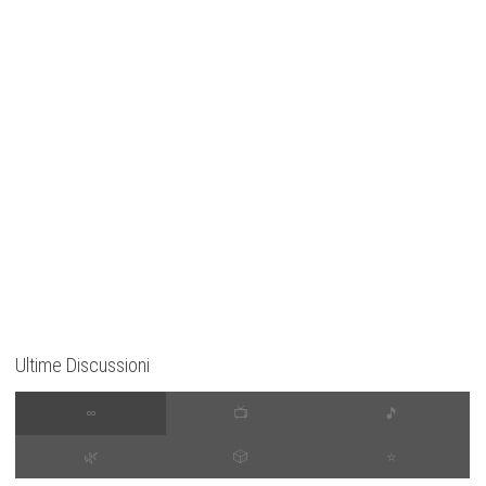
Ultime Discussioni
∞
📺
🎵
🌿
🎲
⭐️