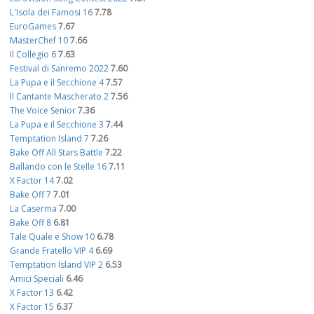
L'Isola dei Famosi 16
7.78
EuroGames
7.67
MasterChef 10
7.66
Il Collegio 6
7.63
Festival di Sanremo 2022
7.60
La Pupa e il Secchione 4
7.57
Il Cantante Mascherato 2
7.56
The Voice Senior
7.36
La Pupa e il Secchione 3
7.44
Temptation Island 7
7.26
Bake Off All Stars Battle
7.22
Ballando con le Stelle 16
7.11
X Factor 14
7.02
Bake Off 7
7.01
La Caserma
7.00
Bake Off 8
6.81
Tale Quale e Show 10
6.78
Grande Fratello VIP 4
6.69
Temptation Island VIP 2
6.53
Amici Speciali
6.46
X Factor 13
6.42
X Factor 15
6.37