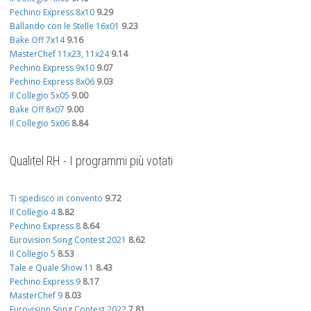
Pechino Express 8x10
9.29
Ballando con le Stelle 16x01
9.23
Bake Off 7x14
9.16
MasterChef 11x23, 11x24
9.14
Pechino Express 9x10
9.07
Pechino Express 8x06
9.03
Il Collegio 5x05
9.00
Bake Off 8x07
9.00
Il Collegio 5x06
8.84
Qualitel RH - I programmi più votati
Ti spedisco in convento
9.72
Il Collegio 4
8.82
Pechino Express 8
8.64
Eurovision Song Contest 2021
8.62
Il Collegio 5
8.53
Tale e Quale Show 11
8.43
Pechino Express 9
8.17
MasterChef 9
8.03
Eurovision Song Contest 2022
7.81