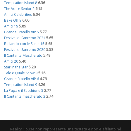
Temptation Island 8
6.36
The Voice Senior 2
6.15
Amici Celebrities
6.04
Bake Off 9
6.00
Amici 19
5.89
Grande Fratello VIP 5
5.77
Festival di Sanremo 2021
5.65
Ballando con le Stelle 15
5.65
Festival di Sanremo 2020
5.58
Il Cantante Mascherato
5.48
Amici 20
5.40
Star in the Star
5.20
Tale e Quale Show 9
5.16
Grande Fratello VIP 6
4.79
Temptation Island 9
4.26
La Pupa e il Secchione 5
2.77
Il Cantante mascherato 3
2.74
Reality House non rappresenta una testata e non è affiliato né