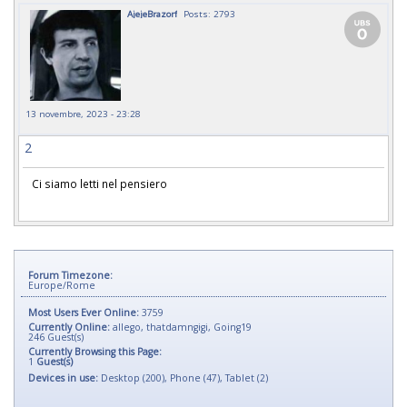
AjejeBrazorf
Posts: 2793
13 novembre, 2023 - 23:28
2
Ci siamo letti nel pensiero
Forum Timezone:
Europe/Rome
Most Users Ever Online:
3759
Currently Online:
allego
,
thatdamngigi
,
Going19
246
Guest(s)
Currently Browsing this Page:
1
Guest(s)
Devices in use:
Desktop (200), Phone (47), Tablet (2)