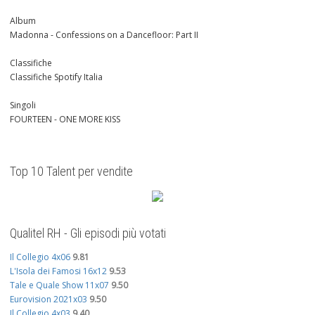
Album
Madonna - Confessions on a Dancefloor: Part II
Classifiche
Classifiche Spotify Italia
Singoli
FOURTEEN - ONE MORE KISS
Top 10 Talent per vendite
Qualitel RH - Gli episodi più votati
Il Collegio 4x06
9.81
L'Isola dei Famosi 16x12
9.53
Tale e Quale Show 11x07
9.50
Eurovision 2021x03
9.50
Il Collegio 4x03
9.40