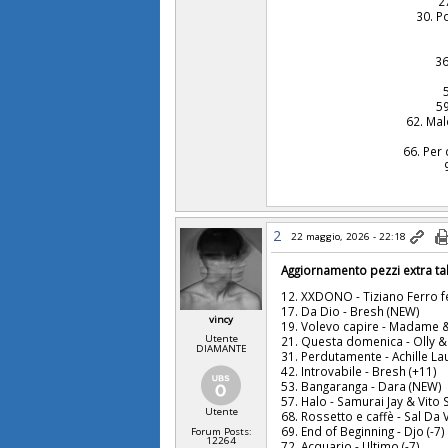
2
30. P
36
59
62. Mal
66. Per 
2
22 maggio, 2026 - 22:18
Aggiornamento pezzi extra t
12. XXDONO - Tiziano Ferro f
17. Da Dio - Bresh (NEW)
vincy
19. Volevo capire - Madame &
Utente
21. Questa domenica - Olly & J
DIAMANTE
31. Perdutamente - Achille La
42. Introvabile - Bresh (+11)
53. Bangaranga - Dara (NEW)
57. Halo - Samurai Jay & Vito
Utente
68. Rossetto e caffè - Sal Da V
69. End of Beginning - Djo (-7)
Forum Posts:
12264
72. Acquario - Ultimo (-7)