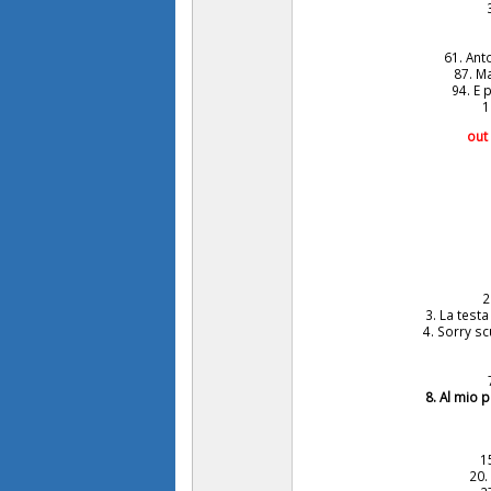
61. Anto
87. Ma
94. E p
1
out
2
3. La testa
4. Sorry sc
8. Al mio 
1
20.