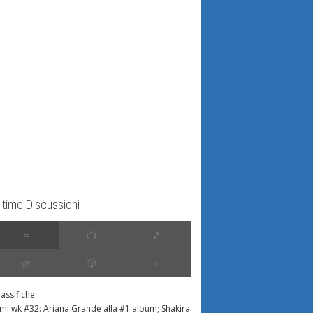
ltime Discussioni
∞
📺
🎵
🌿
🎲
⭐️
lassifiche
imi wk #32: Ariana Grande alla #1 album; Shakira