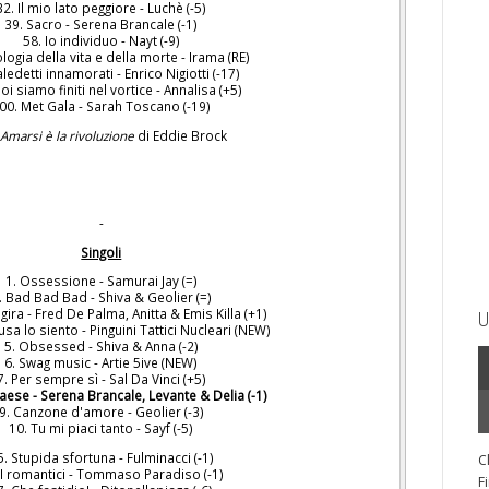
32. Il mio lato peggiore - Luchè (-5)
39. Sacro - Serena Brancale (-1)
58. Io individuo - Nayt (-9)
logia della vita e della morte - Irama (RE)
ledetti innamorati - Enrico Nigiotti (-17)
oi siamo finiti nel vortice - Annalisa (+5)
00. Met Gala - Sarah Toscano (-19)
Amarsi è la rivoluzione
di Eddie Brock
-
Singoli
1. Ossessione - Samurai Jay (=)
. Bad Bad Bad - Shiva & Geolier (=)
 gira - Fred De Palma, Anitta & Emis Killa (+1)
U
usa lo siento - Pinguini Tattici Nucleari (NEW)
5. Obsessed - Shiva & Anna (-2)
6. Swag music - Artie 5ive (NEW)
7. Per sempre sì - Sal Da Vinci (+5)
paese - Serena Brancale, Levante & Delia (-1)
9. Canzone d'amore - Geolier (-3)
10. Tu mi piaci tanto - Sayf (-5)
5. Stupida sfortuna - Fulminacci (-1)
C
 I romantici - Tommaso Paradiso (-1)
F