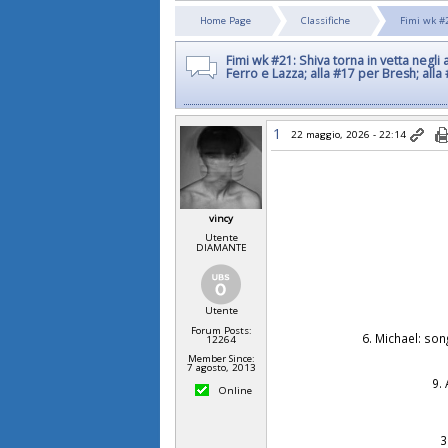
Home Page
Classifiche
Fimi wk #2
Fimi wk #21: Shiva torna in vetta negli 
Ferro e Lazza; alla #17 per Bresh; alla
1
22 maggio, 2026 - 22:14
vincy
Utente
DIAMANTE
Utente
Forum Posts:
6. Michael: son
12264
Member Since:
7 agosto, 2013
9. 
Online
3