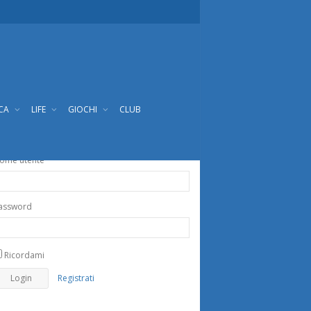
ICA
LIFE
GIOCHI
CLUB
ome utente
assword
Ricordami
Registrati