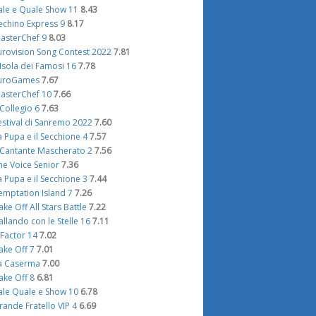
ale e Quale Show 11
8.43
echino Express 9
8.17
asterChef 9
8.03
urovision Song Contest 2022
7.81
'Isola dei Famosi 16
7.78
uroGames
7.67
asterChef 10
7.66
l Collegio 6
7.63
estival di Sanremo 2022
7.60
a Pupa e il Secchione 4
7.57
l Cantante Mascherato 2
7.56
he Voice Senior
7.36
a Pupa e il Secchione 3
7.44
emptation Island 7
7.26
ake Off All Stars Battle
7.22
allando con le Stelle 16
7.11
 Factor 14
7.02
ake Off 7
7.01
a Caserma
7.00
ake Off 8
6.81
ale Quale e Show 10
6.78
rande Fratello VIP 4
6.69