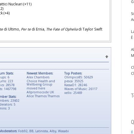
G
attici Nucleari (+11)
22)
k (+4)
S
A
te
di Ultimo,
Per te
di Ernia,
The Fate of Ophelia
di Taylor Swift
L
È
A
M
C
C
um Stats:
Newest Members:
Top Posters:
ups: 6
Alex Chambers
Olimpico85: 50629
ums: 223
Choice Health and
pesca: 35925
Wellbeing Group
ics: 28578
KassaD1: 28246
moved here
ts: 1467798
Waves of Music: 26117
Allpromocode UK
xello: 25469
T
Alice Thamos Thamos
ber Stats:
mbers: 23602
erators: 5
ins: 3
Q
Moderators:
Fob92, BB, Latinista, Alby, Wasabi
I