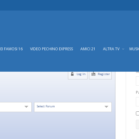
DEI FAMOSI 16
VIDEO PECHINO EXPRESS
AMICI 21
ALTRA TV
MUS
N
Log In
Register
P
Select Forum