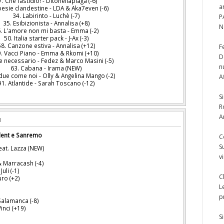
7. Che fastidio! - Ditonellapiaga (-6)
a
oesie clandestine - LDA & Aka7even (-6)
34. Labirinto - Luchè (-7)
P
35. Esibizionista - Annalisa (+8)
N
. L'amore non mi basta - Emma (-2)
50. Italia starter pack - J-Ax (-3)
58. Canzone estiva - Annalisa (+12)
F
. Vacci Piano - Emma & Rkomi (+10)
D
e necessario - Fedez & Marco Masini (-5)
n
63. Cabana - Irama (NEW)
due come noi - Olly & Angelina Mango (-2)
A
91. Atlantide - Sarah Toscano (-12)
S
R
A
alent e Sanremo
C
S
eat. Lazza (NEW)
v
 Marracash (-4)
uli (-1)
C
uro (+2)
L
p
 Salamanca (-8)
inci (+19)
S