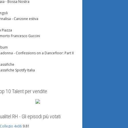
aia - Bossa Nostra
ingoli
nnalisa - Canzone estiva
a Piazza
 morto Francesco Guccini
lbum
adonna - Confessions on a Dancefloor: Part II
lassifiche
lassifiche Spotify Italia
op 10 Talent per vendite
ualitel RH - Gli episodi più votati
l Collegio 4x06
9.81