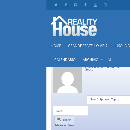
HOME
GRANDE FRATELLO VIP 7
L'ISOLA 
CALENDARIO
ARCHIVIO
Please consider registering
Guest
New / Updated Topics
Search
Advanced Search