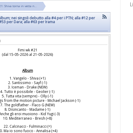
L
1: Shiva torna in vetta n…
album; nei singoli debutto alla #4 per i PTN; alla #12 per
 #53 per Dara; alla #63 per Irama
Fimi wk #21
(dal 15-05-2026 al 21-05-2026)
Album
1. Vangelo - Shiva (+1)
2. Santissimo - Sayf (-1)
3. Iceman - Drake (NEW)
4. Tutto è possibile - Geolier (-1)
5. Tutta vita (sempre) - Olly (-1)
gs from the motion picture - Michael Jackson (-1)
7. The goldfather - Flaco G (NEW)
8. Disincanto - Madame (-1)
Anche gli eroi muoiono - Kid Yugi (-3)
10. Mediterraneo - Bresh (+8)
22. Calcinacci - Fulminacci (=)
0. Ma io sono fuoco - Annalisa (+4)