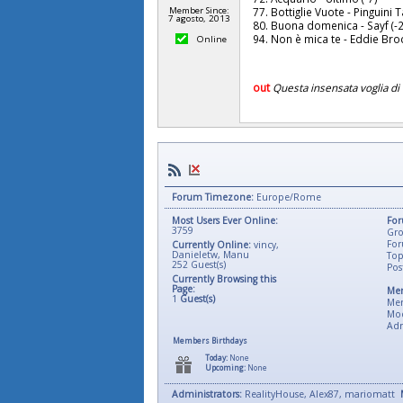
Member Since:
77. Bottiglie Vuote - Pinguini T
7 agosto, 2013
80. Buona domenica - Sayf (-
94. Non è mica te - Eddie Broc
Online
out
Questa insensata voglia di 
Forum Timezone:
Europe/Rome
Most Users Ever Online:
For
3759
Gro
For
Currently Online:
vincy
,
Danieletw
,
Manu
Top
252
Guest(s)
Pos
Currently Browsing this
Page:
Mem
1
Guest(s)
Me
Mod
Adm
Members Birthdays
Today:
None
Upcoming:
None
Administrators:
RealityHouse, Alex87, mariomatt