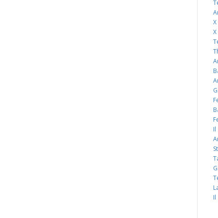
T
A
X
X
T
T
A
B
A
G
F
B
F
I
A
S
T
G
T
L
I