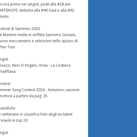
ncora prima nei singoli; peak alla #28 per
ARTENOPE; debutta alla #90 Gaia e alla #92
oemi
estival di Sanremo 2026
e Martino mette in soffitta Sanremo Giovani,
uovo meccanismo e selezione nello spazio di
ffari Tuoi
ingoli
ovazzi, Nino D'Angelo, Arisa - La Costiera
malfitana
ontest
ummer Song Contest 2026 - Annuncio canzone
incitrice a partire da pag. 25
lassifiche
e settimane in classifica Fimi degli ex talent
resenti in top 20
ingoli