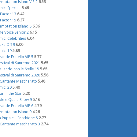
emptation Island VIP 2
6.53
mici Speciali
6.46
 Factor 13
6.42
 Factor 15
6.37
emptation Island 8
6.36
he Voice Senior 2
6.15
mici Celebrities
6.04
ake Off 9
6.00
mici 19
5.89
rande Fratello VIP 5
5.77
estival di Sanremo 2021
5.65
allando con le Stelle 15
5.65
estival di Sanremo 2020
5.58
l Cantante Mascherato
5.48
mici 20
5.40
tar in the Star
5.20
ale e Quale Show 9
5.16
rande Fratello VIP 6
4.79
emptation Island 9
4.26
a Pupa e il Secchione 5
2.77
l Cantante mascherato 3
2.74