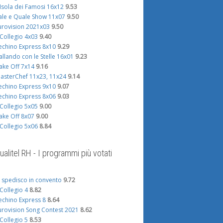
'Isola dei Famosi 16x12
9.53
ale e Quale Show 11x07
9.50
urovision 2021x03
9.50
l Collegio 4x03
9.40
echino Express 8x10
9.29
allando con le Stelle 16x01
9.23
ake Off 7x14
9.16
asterChef 11x23, 11x24
9.14
echino Express 9x10
9.07
echino Express 8x06
9.03
l Collegio 5x05
9.00
ake Off 8x07
9.00
l Collegio 5x06
8.84
ualitel RH - I programmi più votati
i spedisco in convento
9.72
l Collegio 4
8.82
echino Express 8
8.64
urovision Song Contest 2021
8.62
l Collegio 5
8.53