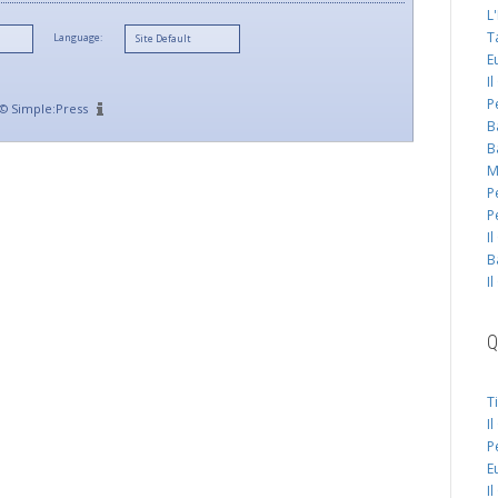
L
T
Language:
E
I
P
©
Simple:Press
B
B
M
P
P
I
B
I
Q
T
I
P
E
I