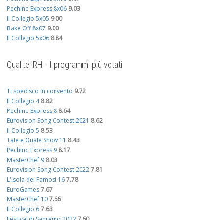
Pechino Express 8x06
9.03
Il Collegio 5x05
9.00
Bake Off 8x07
9.00
Il Collegio 5x06
8.84
Qualitel RH - I programmi più votati
Ti spedisco in convento
9.72
Il Collegio 4
8.82
Pechino Express 8
8.64
Eurovision Song Contest 2021
8.62
Il Collegio 5
8.53
Tale e Quale Show 11
8.43
Pechino Express 9
8.17
MasterChef 9
8.03
Eurovision Song Contest 2022
7.81
L'Isola dei Famosi 16
7.78
EuroGames
7.67
MasterChef 10
7.66
Il Collegio 6
7.63
Festival di Sanremo 2022
7.60