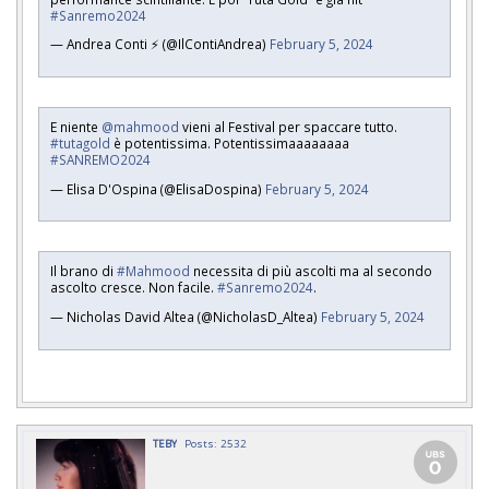
#Sanremo2024
— Andrea Conti ⚡️ (@IlContiAndrea)
February 5, 2024
E niente
@mahmood
vieni al Festival per spaccare tutto.
#tutagold
è potentissima. Potentissimaaaaaaaa
#SANREMO2024
— Elisa D'Ospina (@ElisaDospina)
February 5, 2024
Il brano di
#Mahmood
necessita di più ascolti ma al secondo
ascolto cresce. Non facile.
#Sanremo2024
.
— Nicholas David Altea (@NicholasD_Altea)
February 5, 2024
TEBY
Posts: 2532