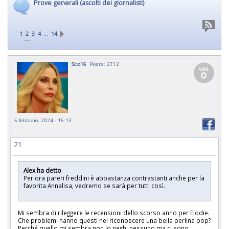
Prove generali (ascolti dei giornalisti)
…
1
2
3
4
14
Scio16
Posts: 2712
5 febbraio, 2024 - 15:13
21
Alex ha detto
Per ora pareri freddini è abbastanza contrastanti anche per la
favorita Annalisa, vedremo se sarà per tutti così.
Mi sembra di rileggere le recensioni dello scorso anno per Elodie.
Che problemi hanno questi nel riconoscere una bella perlina pop?
Perché quello mi sembra non lo neghi nessuno ma ci sono