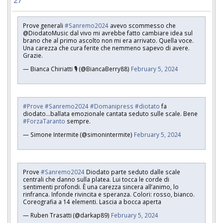
27
Prove generali
#Sanremo2024
avevo scommesso che
@DiodatoMusic dal vivo mi avrebbe fatto cambiare idea sul
brano che al primo ascolto non mi era arrivato. Quella voce.
Una carezza che cura ferite che nemmeno sapevo di avere.
Grazie.
— Bianca Chiriatti 🎙 (@BiancaBerry88)
February 5, 2024
#Prove
#Sanremo2024
#Domanipress
#diotato
fa
diodato...ballata emozionale cantata seduto sulle scale. Bene
#ForzaTaranto
sempre.
— Simone Intermite (@simonintermite)
February 5, 2024
Prove
#Sanremo2024
Diodato parte seduto dalle scale
centrali che danno sulla platea. Lui tocca le corde di
sentimenti profondi. È una carezza sincera all’animo, lo
rinfranca. Infonde rivincita e speranza. Colori: rosso, bianco.
Coreografia a 14 elementi. Lascia a bocca aperta
— Ruben Trasatti (@darkap89)
February 5, 2024