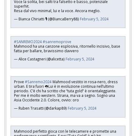
Voce la solita, bei salti tra falsetto e basso, potenziale
superhit.
Resa dal vivo minimal, lui e la voce. Ancora meglio.
— Bianca Chiriatti 🎙 (@BiancaBerry88)
February 5, 2024
#SANREMO2024
#sanremoprove
Mahmood ha una canzone esplosiva, ritornello incisivo, base
fatta per ballare, bravissimo davvero
— Alice Castagneri (@alicetta)
February 5, 2024
Prove
#Sanremo2024
Mahmood vestito in rosa-nero, dress
urban. E tira fuori 👅Lui è in evoluzione continua nell’ultimo
periodo. C’è chi ha scritto che “tuta gold” è orientaleggiante.
Per me è molto western. Strana, ma va a segno. Sogno una
Asia Occidente 2.0. Colore, ovvio: oro
— Ruben Trasatti (@darkap89)
February 5, 2024
Mahmood perfetto gioca con le telecamere e promette una
performance scintillante. E poi “Tuta Gold” è già hit