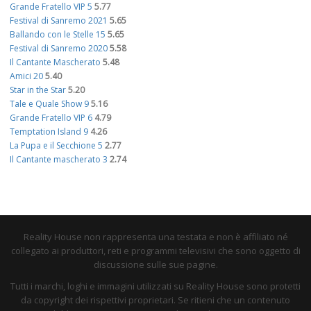
Grande Fratello VIP 5
5.77
Festival di Sanremo 2021
5.65
Ballando con le Stelle 15
5.65
Festival di Sanremo 2020
5.58
Il Cantante Mascherato
5.48
Amici 20
5.40
Star in the Star
5.20
Tale e Quale Show 9
5.16
Grande Fratello VIP 6
4.79
Temptation Island 9
4.26
La Pupa e il Secchione 5
2.77
Il Cantante mascherato 3
2.74
Reality House non rappresenta una testata e non è affiliato né
collegato ai produttori, reti e programmi televisivi che sono oggetto di
discussione sulle sue pagine.
Tutti i marchi, loghi e immagini utilizzati su Reality House sono protetti
da copyright dei rispettivi proprietari. Se ritieni che un contenuto