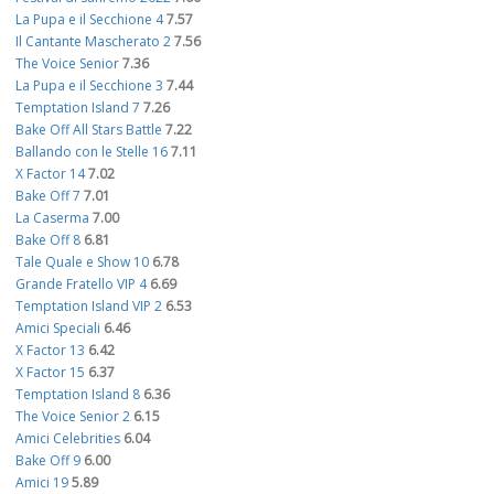
La Pupa e il Secchione 4
7.57
Il Cantante Mascherato 2
7.56
The Voice Senior
7.36
La Pupa e il Secchione 3
7.44
Temptation Island 7
7.26
Bake Off All Stars Battle
7.22
Ballando con le Stelle 16
7.11
X Factor 14
7.02
Bake Off 7
7.01
La Caserma
7.00
Bake Off 8
6.81
Tale Quale e Show 10
6.78
Grande Fratello VIP 4
6.69
Temptation Island VIP 2
6.53
Amici Speciali
6.46
X Factor 13
6.42
X Factor 15
6.37
Temptation Island 8
6.36
The Voice Senior 2
6.15
Amici Celebrities
6.04
Bake Off 9
6.00
Amici 19
5.89