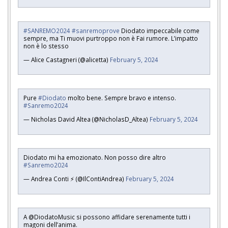
#SANREMO2024
#sanremoprove
Diodato impeccabile come
sempre, ma Ti muovi purtroppo non è Fai rumore. L’impatto
non è lo stesso
— Alice Castagneri (@alicetta)
February 5, 2024
Pure
#Diodato
molto bene. Sempre bravo e intenso.
#Sanremo2024
— Nicholas David Altea (@NicholasD_Altea)
February 5, 2024
Diodato mi ha emozionato. Non posso dire altro
#Sanremo2024
— Andrea Conti ⚡️ (@IlContiAndrea)
February 5, 2024
A @DiodatoMusic si possono affidare serenamente tutti i
magoni dell’anima.