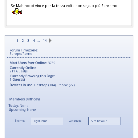
Se Mahmood vince per la terza volta non seguo più Sanremo.
…
1
2
3
4
14
Forum Timezone:
Europe/Rome
Most Users Ever Online:
3759
Currently Online:
211
Guest(s)
Currently Browsing this Page:
1
Guest(s)
Devices in use:
Desktop (184), Phone (27)
Members Birthdays
Today:
None
Upcoming:
None
Theme:
Language: