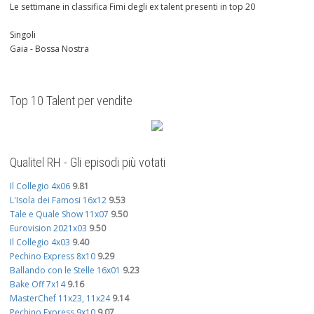
Le settimane in classifica Fimi degli ex talent presenti in top 20
Singoli
Gaia - Bossa Nostra
Top 10 Talent per vendite
Qualitel RH - Gli episodi più votati
Il Collegio 4x06
9.81
L'Isola dei Famosi 16x12
9.53
Tale e Quale Show 11x07
9.50
Eurovision 2021x03
9.50
Il Collegio 4x03
9.40
Pechino Express 8x10
9.29
Ballando con le Stelle 16x01
9.23
Bake Off 7x14
9.16
MasterChef 11x23, 11x24
9.14
Pechino Express 9x10
9.07