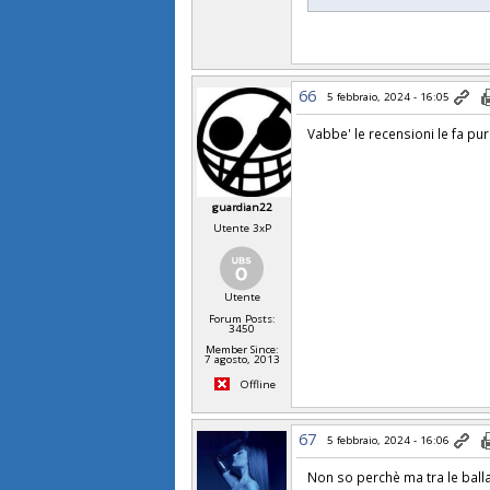
66
5 febbraio, 2024 - 16:05
Vabbe' le recensioni le fa pu
guardian22
Utente 3xP
Utente
Forum Posts:
3450
Member Since:
7 agosto, 2013
Offline
67
5 febbraio, 2024 - 16:06
Non so perchè ma tra le balla