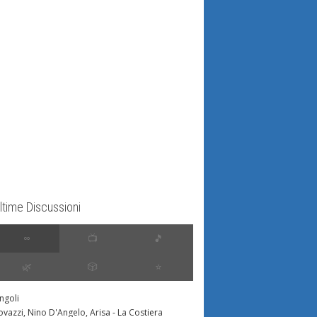
ltime Discussioni
∞
📺
🎵
🌿
🎲
⭐️
ingoli
ovazzi, Nino D'Angelo, Arisa - La Costiera