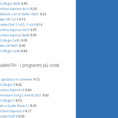
l Collegio 4x03
9.40
echino Express 8x10
9.29
allando con le Stelle 16x01
9.23
ake Off 7x14
9.16
asterChef 11x23, 11x24
9.14
echino Express 9x10
9.07
echino Express 8x06
9.03
l Collegio 5x05
9.00
ake Off 8x07
9.00
l Collegio 5x06
8.84
ualitel RH - I programmi più votati
i spedisco in convento
9.72
l Collegio 4
8.82
echino Express 8
8.64
urovision Song Contest 2021
8.62
l Collegio 5
8.53
ale e Quale Show 11
8.43
echino Express 9
8.17
asterChef 9
8.03