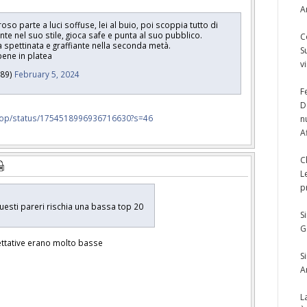
A
so parte a luci soffuse, lei al buio, poi scoppia tutto di
te nel suo stile, gioca safe e punta al suo pubblico.
C
a spettinata e graffiante nella seconda metà.
S
bene in platea
v
p89)
February 5, 2024
F
D
pop/status/1754518996936716630?s=46
n
A
C
L
p
questi pareri rischia una bassa top 20
S
G
spettative erano molto basse
S
A
L