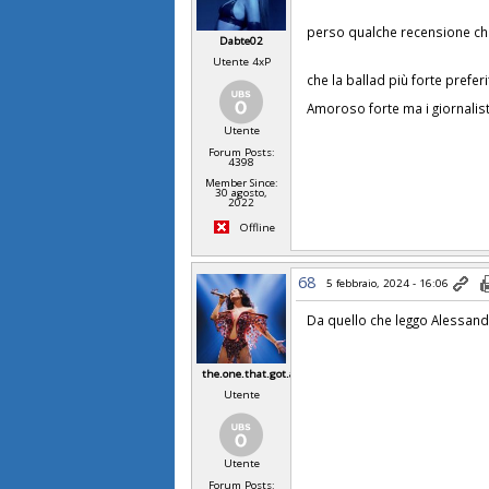
perso qualche recensione che
Dabte02
Utente 4xP
che la ballad più forte prefer
Amoroso forte ma i giornalist
Utente
Forum Posts:
4398
Member Since:
30 agosto,
2022
Offline
68
5 febbraio, 2024 - 16:06
Da quello che leggo Alessandr
the.one.that.got.away
Utente
Utente
Forum Posts: