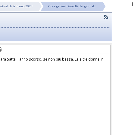
L
estival di Sanremo 2024
Prove generali (ascolti dei giornal…
ra Sattei l'anno scorso, se non più bassa. Le altre donne in