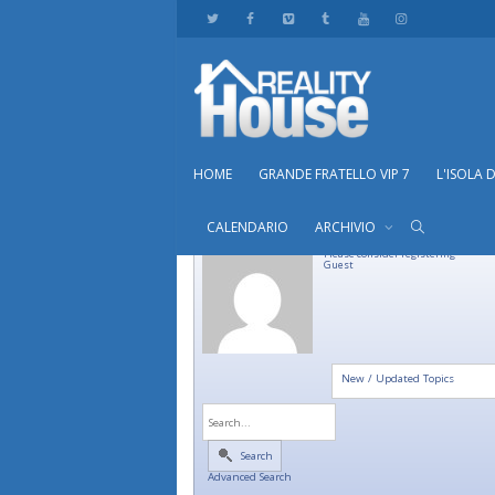
HOME
GRANDE FRATELLO VIP 7
L'ISOLA 
CALENDARIO
ARCHIVIO
Please consider registering
Guest
New / Updated Topics
Search
Advanced Search