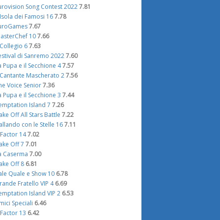
urovision Song Contest 2022
7.81
'Isola dei Famosi 16
7.78
uroGames
7.67
asterChef 10
7.66
l Collegio 6
7.63
estival di Sanremo 2022
7.60
a Pupa e il Secchione 4
7.57
l Cantante Mascherato 2
7.56
he Voice Senior
7.36
a Pupa e il Secchione 3
7.44
emptation Island 7
7.26
ake Off All Stars Battle
7.22
allando con le Stelle 16
7.11
 Factor 14
7.02
ake Off 7
7.01
a Caserma
7.00
ake Off 8
6.81
ale Quale e Show 10
6.78
rande Fratello VIP 4
6.69
emptation Island VIP 2
6.53
mici Speciali
6.46
 Factor 13
6.42