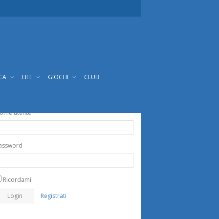
ICA
LIFE
GIOCHI
CLUB
ome utente
assword
Ricordami
Registrati