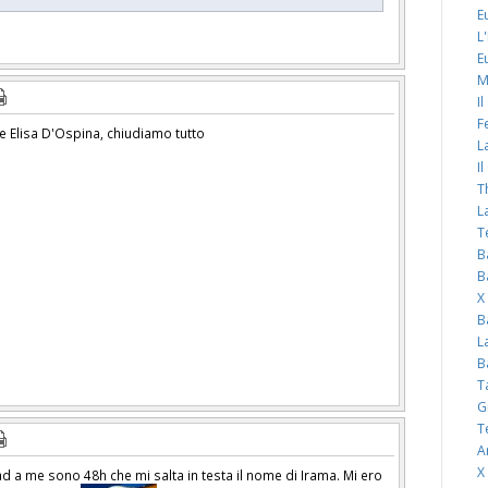
E
L
E
M
I
F
re Elisa D'Ospina, chiudiamo tutto
L
I
T
L
T
B
B
X
B
L
B
T
G
T
A
X
d a me sono 48h che mi salta in testa il nome di Irama. Mi ero