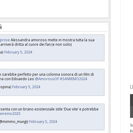
prove
Alessandra amoroso mette in mostra tutta la sua
rriverà dritta al cuore dei fan (e non solo)
ta)
February 5, 2024
 sarebbe perfetto per una colonna sonora di un film di
Roma con Edoaedo Leo
@AmorosoOF
#SANREMO2024
U
ospina)
February 5, 2024
enta con un brano esistenziale stile ‘Due vite’ e potrebbe
anremo2025
 (@mimmo_mungi)
February 5, 2024
S
R