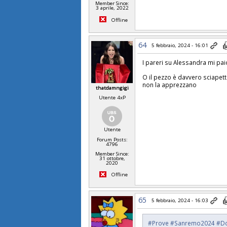
Member Since:
3 aprile, 2022
Offline
64
5 febbraio, 2024 - 16:01
I pareri su Alessandra mi pai
O il pezzo è davvero sciapett
non la apprezzano
thatdamngigi
Utente 4xP
Utente
Forum Posts:
4796
Member Since:
31 ottobre,
2020
Offline
65
5 febbraio, 2024 - 16:03
#Prove
#Sanremo2024
#D