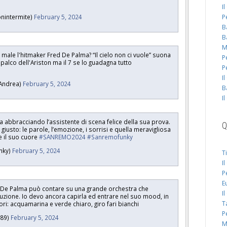
I
P
nintermite)
February 5, 2024
B
B
M
 male l'hitmaker Fred De Palma? “Il cielo non ci vuole” suona
P
palco dell'Ariston ma il 7 se lo guadagna tutto
P
I
iAndrea)
February 5, 2024
B
I
 abbracciando l’assistente di scena felice della sua prova.
Q
 giusto: le parole, l’emozione, i sorrisi e quella meravigliosa
e il suo cuore
#SANREMO2024
#Sanremofunky
nky)
February 5, 2024
T
I
P
E
De Palma può contare su una grande orchestra che
I
cuzione. Io devo ancora capirla ed entrare nel suo mood, in
T
ori: acquamarina e verde chiaro, giro fari bianchi
P
p89)
February 5, 2024
M