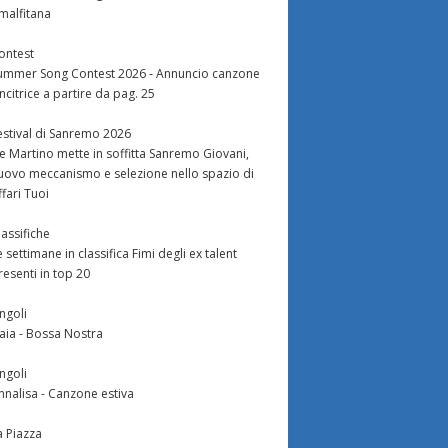
malfitana
ontest
ummer Song Contest 2026 - Annuncio canzone
incitrice a partire da pag. 25
estival di Sanremo 2026
e Martino mette in soffitta Sanremo Giovani,
uovo meccanismo e selezione nello spazio di
ffari Tuoi
lassifiche
e settimane in classifica Fimi degli ex talent
resenti in top 20
ingoli
aia - Bossa Nostra
ingoli
nnalisa - Canzone estiva
a Piazza