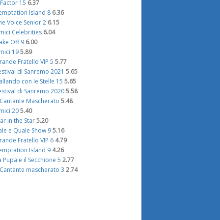
 Factor 15
6.37
emptation Island 8
6.36
he Voice Senior 2
6.15
mici Celebrities
6.04
ake Off 9
6.00
mici 19
5.89
rande Fratello VIP 5
5.77
estival di Sanremo 2021
5.65
allando con le Stelle 15
5.65
estival di Sanremo 2020
5.58
l Cantante Mascherato
5.48
mici 20
5.40
tar in the Star
5.20
ale e Quale Show 9
5.16
rande Fratello VIP 6
4.79
emptation Island 9
4.26
a Pupa e il Secchione 5
2.77
l Cantante mascherato 3
2.74