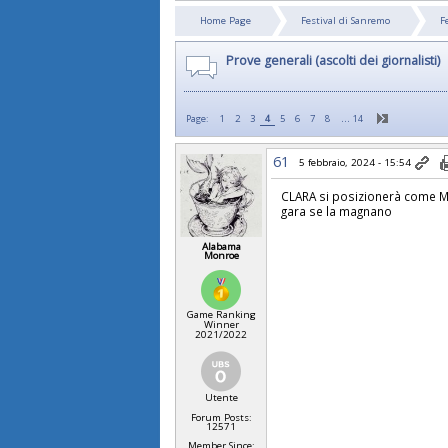
Home Page
Festival di Sanremo
F
Prove generali (ascolti dei giornalisti)
…
Page:
1
2
3
4
5
6
7
8
14
61
5 febbraio, 2024 - 15:54
CLARA si posizionerà come Ma
gara se la magnano
Alabama
Monroe
Game Ranking
Winner
2021/2022
Utente
Forum Posts:
12571
Member Since: