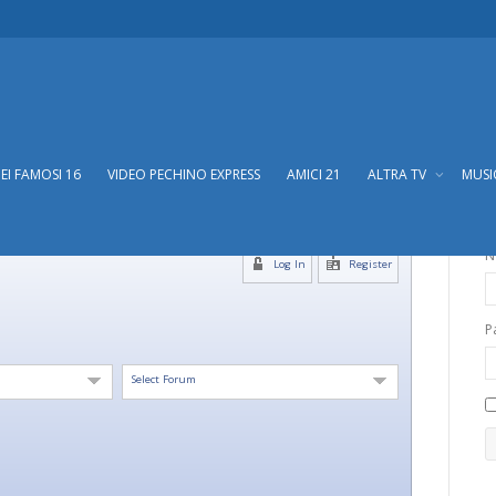
DEI FAMOSI 16
VIDEO PECHINO EXPRESS
AMICI 21
ALTRA TV
MUS
N
Log In
Register
P
Select Forum