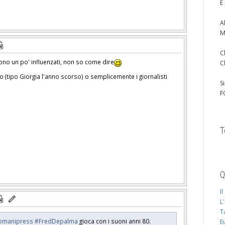
È
A
M
C
ono un po' influenzati, non so come dire
C
o (tipo Giorgia l'anno scorso) o semplicemente i giornalisti
S
F
T
Q
I
L
T
omanipress
#FredDepalma
gioca con i suoni anni 80.
E