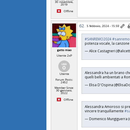
30 novembre,
2019
Offline
62
5 febbraio, 2024 - 15:59
#SANREMO2024
#sanremo
potenza vocale, la canzone a
gatto miao
— Alice Castagneri (@alicet
Utente 2xP
Alessandra ha un brano che
Utente
quelli belli ambientati a 
Forum Posts:
2452
— Elisa D'Ospina (@ElisaD
Member Since:
30 gennaio,
2022
Offline
Alessandra Amoroso si pres
vincere tranquillamente
#s
— Domenico Mungiguerra