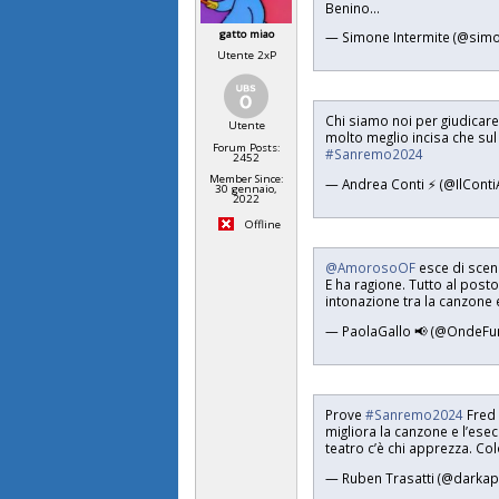
Benino...
gatto miao
— Simone Intermite (@simo
Utente 2xP
Chi siamo noi per giudicare
Utente
molto meglio incisa che sul 
Forum Posts:
#Sanremo2024
2452
Member Since:
— Andrea Conti ⚡️ (@IlCont
30 gennaio,
2022
Offline
@AmorosoOF
esce di scena
E ha ragione. Tutto al posto
intonazione tra la canzone 
— PaolaGallo 📢 (@OndeFu
Prove
#Sanremo2024
Fred 
migliora la canzone e l’ese
teatro c’è chi apprezza. Col
— Ruben Trasatti (@darka