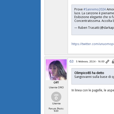
Prove
#Sanremo2024
Amoro
luce. La canzone è pienamen
Esibizione elegante che si f
Concentratissima. Accolta 
— Ruben Trasatti (@darka
https://twitter.com/unuomo
63
5 febbraio, 2024 - 16:00
Olimpico85 ha detto
Sangiovanni sulla base di 
OffT
Utente ORO
In linea con le pagelle, le a
Utente
Forum Posts:
920