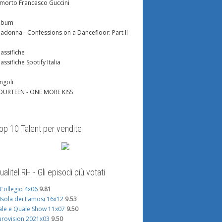
 morto Francesco Guccini
lbum
adonna - Confessions on a Dancefloor: Part II
lassifiche
lassifiche Spotify Italia
ingoli
OURTEEN - ONE MORE KISS
op 10 Talent per vendite
ualitel RH - Gli episodi più votati
l Collegio 4x06
9.81
'Isola dei Famosi 16x12
9.53
ale e Quale Show 11x07
9.50
urovision 2021x03
9.50