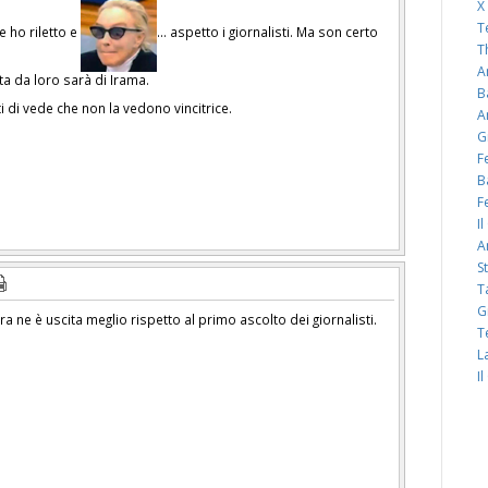
X
T
 ho riletto e
… aspetto i giornalisti. Ma son certo
T
A
ita da loro sarà di Irama.
B
i di vede che non la vedono vincitrice.
A
G
F
B
F
I
A
S
T
G
a ne è uscita meglio rispetto al primo ascolto dei giornalisti.
T
L
I