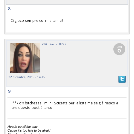
8
Ci gioco sempre coi miei amici!
vike
Posts: 8722
22 dicembre, 2015 - 14:45
9
F**k off bitchesss I'm in!! Scusate per la lista ma se già riesco a
fare questo post è tanto
Heads up all the way
Cause it's too late to be afraid