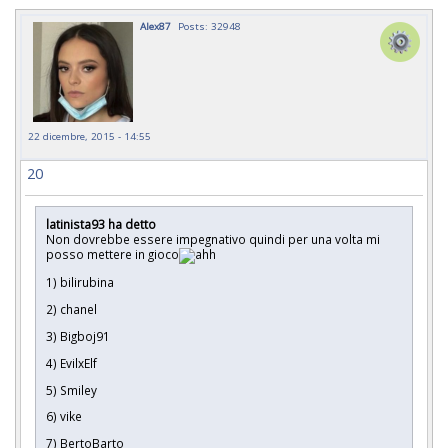
Alex87
Posts: 32948
22 dicembre, 2015 - 14:55
20
latinista93 ha detto
Non dovrebbe essere impegnativo quindi per una volta mi
posso mettere in gioco
1) bilirubina
2) chanel
3) Bigboj91
4) EvilxElf
5) Smiley
6) vike
7) BertoBarto