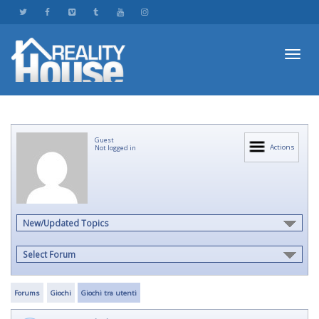
Toggl
Guest
navig
Actions
Not logged in
New/Updated Topics
Select Forum
Forums
Giochi
Giochi tra utenti