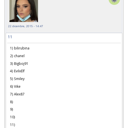
22 dicembre, 2015 - 14:47
11
1) bilirubina
2) chanel
3) Bigboj91
4) EvilxElf
5) Smiley
6) Vike
7) Alex87
8)
9)
10)
11)