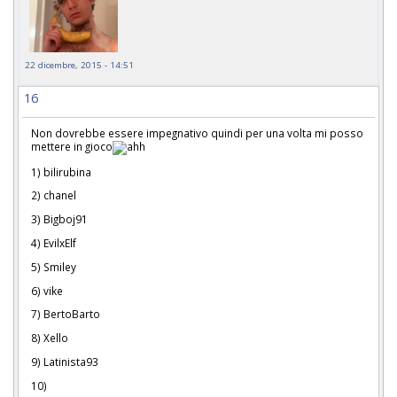
22 dicembre, 2015 - 14:51
16
Non dovrebbe essere impegnativo quindi per una volta mi posso
mettere in gioco
1) bilirubina
2) chanel
3) Bigboj91
4) EvilxElf
5) Smiley
6) vike
7) BertoBarto
8) Xello
9) Latinista93
10)