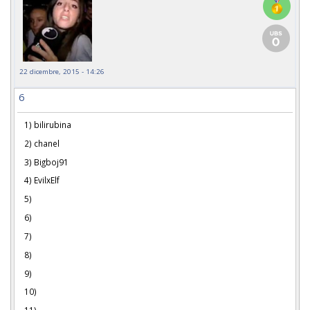
22 dicembre, 2015 - 14:26
6
1) bilirubina
2) chanel
3) Bigboj91
4) EvilxElf
5)
6)
7)
8)
9)
10)