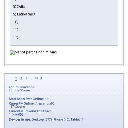
8) Xello
9) Latinista93
10)
11)
12)
perché non mi vuoi
…
1
2
3
41
Forum Timezone:
Europe/Rome
Most Users Ever Online:
3759
Currently Online:
Alessandra92
417
Guest(s)
Currently Browsing this Page:
1
Guest(s)
Devices in use:
Desktop (377), Phone (40), Tablet (1)