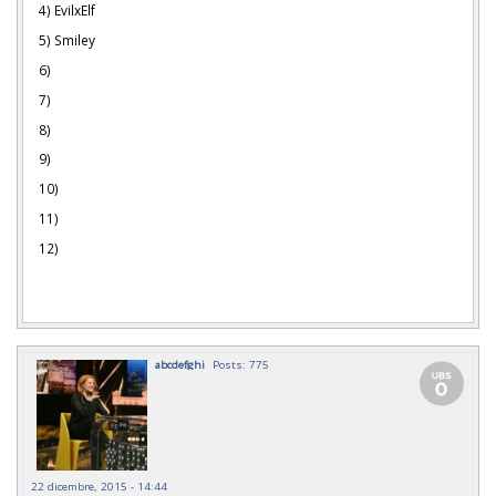
4) EvilxElf
5) Smiley
6)
7)
8)
9)
10)
11)
12)
abcdefghi
Posts: 775
22 dicembre, 2015 - 14:44