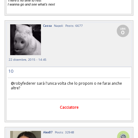
There's no time to rest
I wanna go and see what's next
Cassa
Napoli
Posts: 6677
22 dicembre, 2015 - 14:45
10
@robyfederer sarà l'unica volta che lo proponi o ne farai anche
altre?
Cacciatore
Alex87
Posts: 32948