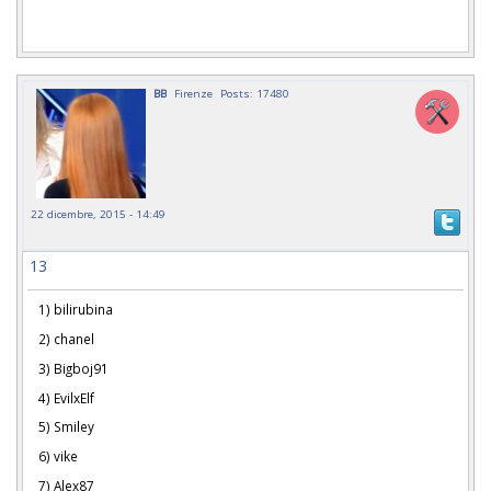
BB
Firenze
Posts: 17480
22 dicembre, 2015 - 14:49
13
1) bilirubina
2) chanel
3) Bigboj91
4) EvilxElf
5) Smiley
6) vike
7) Alex87