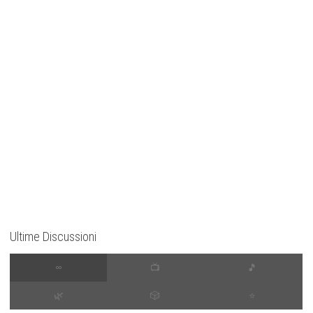
Ultime Discussioni
∞
📺
🎵
🌿
🎲
⭐️