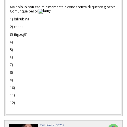
Ma solo io non ero minimamente a conoscenza di questo gioco?!
Comunque bello!!
1) bilirubina
2) chanel
3) Bigboj91
4)
5)
6)
7)
8)
9)
10)
11)
12)
Evil
Posts: 10757