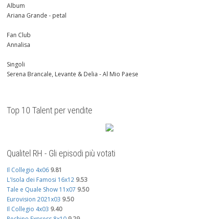
Album
Ariana Grande - petal
Fan Club
Annalisa
Singoli
Serena Brancale, Levante & Delia - Al Mio Paese
Top 10 Talent per vendite
Qualitel RH - Gli episodi più votati
Il Collegio 4x06
9.81
L'Isola dei Famosi 16x12
9.53
Tale e Quale Show 11x07
9.50
Eurovision 2021x03
9.50
Il Collegio 4x03
9.40
Pechino Express 8x10
9.29