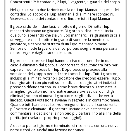
Concorrenti 12: 8 contadini, 2 lupi, 1 veggente, 1 guardia del corpo.
Nel gioco ci sono due fazioni: quella dei Lupi Mannari e quella dei
contadini. Lo scopo dei Lupi Mannari è di eliminare i contadini.
Viceversa quello dei contadini è di linciare tutti i Lupi Mannari.
Il gioco si divide in due fasi: la notte e il giorno. Di notte i lupi
mannari sbranano un giocatore. Di giorno si discute e si lincia
qualcuno, sperando che sia un lupo mannaro. Tra gli umani si cela
un veggente che di notte è in grado di sondare la mente di un
giocatore, e capire se si tratta di un lupo mannaro o meno.
Sempre di notte la guardia del corpo può scegliere una persona
da proteggere dagli attacchi del lupo.
Il giorno si scopre se i lupi hanno ucciso qualcuno che in quel
caso è eliminato dal gioco, e i concorrenti discutono tra loro per
capire chi sono i possibili lupi. Dopo poco si procede alla
votazione del gruppo per indicare i possibili lupi. Tutti i giocatori,
incluso gli eliminati, votano il giocatore che credono essere il lupo.
I due giocatori con più voti sono indiziati. due giocatori indiziati
possono difendersi con un ultimo breve discorso. Terminate le
arringhe, i giocatori non indiziati e ancora vivi (esclusi quindi gli
eliminati) votano di nuovo il giocatore tra gli indiziati che verrà
linciato. Questa votazione avviene in segreto e in contemporanea.
Quando tutti hanno scelto, i voti vengono rivelati e il concorrente
più votato è eliminato. Il giocatore linciato deve astenersi dal
commentare la decisione, e non può più parlare fino alla fine della
partita (né rivelare il proprio personaggio!).
A questo punto il giorno è terminato: si ricomincia con una nuova
notte e così via, finché una fazione non vince.