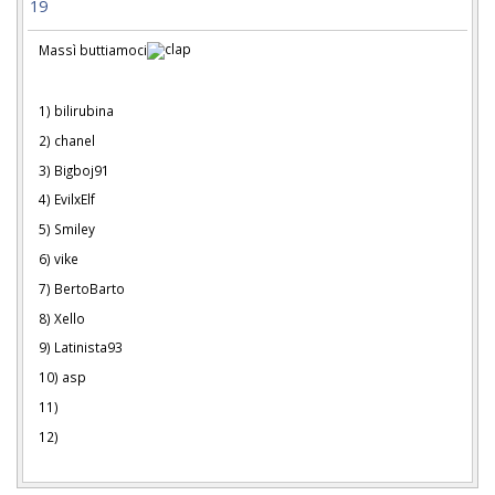
19
Massì buttiamoci
1) bilirubina
2) chanel
3) Bigboj91
4) EvilxElf
5) Smiley
6) vike
7) BertoBarto
8) Xello
9) Latinista93
10) asp
11)
12)