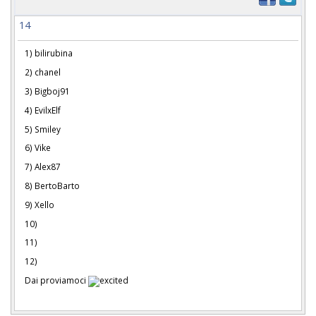
14
1) bilirubina
2) chanel
3) Bigboj91
4) EvilxElf
5) Smiley
6) Vike
7) Alex87
8) BertoBarto
9) Xello
10)
11)
12)
Dai proviamoci