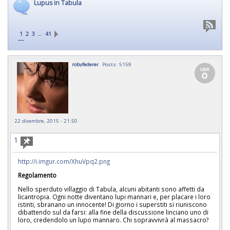
Lupus in Tabula
…
1
2
3
41
robyfederer
Posts: 5159
22 dicembre, 2015 - 21:50
1
http://i.imgur.com/XhuVpq2.png
Regolamento
Nello sperduto villaggio di Tabula, alcuni abitanti sono affetti da
licantropia. Ogni notte diventano lupi mannari e, per placare i loro
istinti, sbranano un innocente! Di giorno i superstiti si riuniscono
dibattendo sul da farsi: alla fine della discussione linciano uno di
loro, credendolo un lupo mannaro. Chi sopravvivrà al massacro?