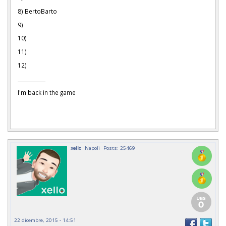
8) BertoBarto
9)
10)
11)
12)
___________
I'm back in the game
xello
Napoli
Posts: 25469
22 dicembre, 2015 - 14:51