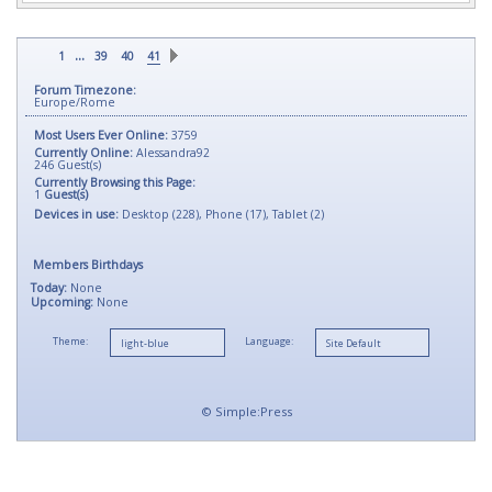
...
1
39
40
41
Forum Timezone:
Europe/Rome
Most Users Ever Online:
3759
Currently Online:
Alessandra92
246
Guest(s)
Currently Browsing this Page:
1
Guest(s)
Devices in use:
Desktop (228), Phone (17), Tablet (2)
Members Birthdays
Today:
None
Upcoming:
None
Theme:
Language:
©
Simple:Press