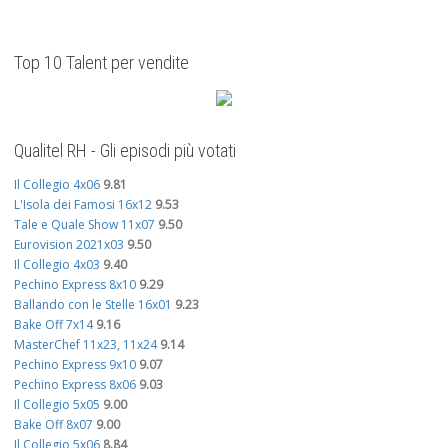
Top 10 Talent per vendite
Qualitel RH - Gli episodi più votati
Il Collegio 4x06
9.81
L'Isola dei Famosi 16x12
9.53
Tale e Quale Show 11x07
9.50
Eurovision 2021x03
9.50
Il Collegio 4x03
9.40
Pechino Express 8x10
9.29
Ballando con le Stelle 16x01
9.23
Bake Off 7x14
9.16
MasterChef 11x23, 11x24
9.14
Pechino Express 9x10
9.07
Pechino Express 8x06
9.03
Il Collegio 5x05
9.00
Bake Off 8x07
9.00
Il Collegio 5x06
8.84