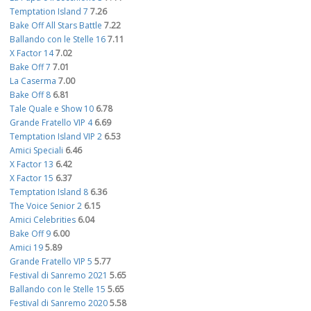
Temptation Island 7
7.26
Bake Off All Stars Battle
7.22
Ballando con le Stelle 16
7.11
X Factor 14
7.02
Bake Off 7
7.01
La Caserma
7.00
Bake Off 8
6.81
Tale Quale e Show 10
6.78
Grande Fratello VIP 4
6.69
Temptation Island VIP 2
6.53
Amici Speciali
6.46
X Factor 13
6.42
X Factor 15
6.37
Temptation Island 8
6.36
The Voice Senior 2
6.15
Amici Celebrities
6.04
Bake Off 9
6.00
Amici 19
5.89
Grande Fratello VIP 5
5.77
Festival di Sanremo 2021
5.65
Ballando con le Stelle 15
5.65
Festival di Sanremo 2020
5.58