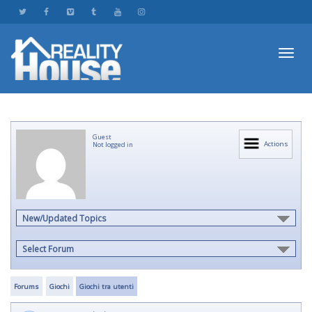
Toggl
Guest
navig
Actions
Not logged in
New/Updated Topics
Select Forum
Forums
Giochi
Giochi tra utenti