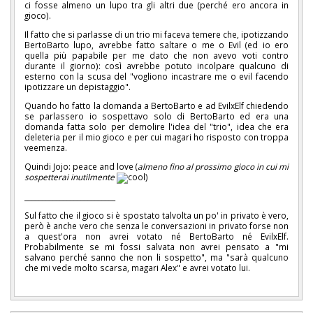
ci fosse almeno un lupo tra gli altri due (perché ero ancora in
gioco).
Il fatto che si parlasse di un trio mi faceva temere che, ipotizzando
BertoBarto lupo, avrebbe fatto saltare o me o Evil (ed io ero
quella più papabile per me dato che non avevo voti contro
durante il giorno): così avrebbe potuto incolpare qualcuno di
esterno con la scusa del "vogliono incastrare me o evil facendo
ipotizzare un depistaggio".
Quando ho fatto la domanda a BertoBarto e ad EvilxElf chiedendo
se parlassero io sospettavo solo di BertoBarto ed era una
domanda fatta solo per demolire l'idea del "trio", idea che era
deleteria per il mio gioco e per cui magari ho risposto con troppa
veemenza.
Quindi Jojo: peace and love (
almeno fino al prossimo gioco in cui mi
sospetterai inutilmente
)
__________________________
Sul fatto che il gioco si è spostato talvolta un po' in privato è vero,
però è anche vero che senza le conversazioni in privato forse non
a quest'ora non avrei votato né BertoBarto né EvilxElf.
Probabilmente se mi fossi salvata non avrei pensato a "mi
salvano perché sanno che non li sospetto", ma "sarà qualcuno
che mi vede molto scarsa, magari Alex" e avrei votato lui.