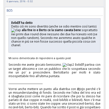
6 gennaio, 2016 - 0:32
805
EvilxElf ha detto
Detto ciò mi sono divertito (anche se odio mentire così tanto)
alla fine io e Berto ce la siamo cavata bene
soprattutto
nei primi due round dove nessuno dei due ha ricevuto voti (se
non quello random). Secondo me avremmo avuto qualche in
chance in più se non fosse successo quella piccola cosa con
chanel.
Mi sono dimenticata di rispondere a questo post
Secondo me avete giocato benissimo.
EvilxElf partiva con
un target altissimo e con un pubblico che lo sospettava secondo
me un po' a prescindere. BertoBarto per molti è stato
insospettabile fino all'ultima puntata.
____________________________
Vorrei anche mettere un punto alla diatriba con @JoJo perché c'è
un misunderstanding di fondo. Secondo me l'idea del trio era ed
è sbagliata (così come mi pare di ricordare che poi tu stesso hai
parlato di due coppie in realtà, cioè bili/bb e bili/evil). Non c'è mai
stato un trio; ci sono state tre coppie: una sincera (evil-berto), due
no (evil-bili, berto-bili). Quando hai scritto il post io già sospettavo