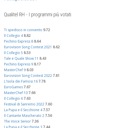
Qualitel RH - I programmi più votati
Ti spedisco in convento
9.72
Il Collegio 4
8.82
Pechino Express 8
8.64
Eurovision Song Contest 2021
8.62
Il Collegio 5
8.53
Tale e Quale Show 11
8.43
Pechino Express 9
8.17
MasterChef 9
8.03
Eurovision Song Contest 2022
7.81
L'Isola dei Famosi 16
7.78
EuroGames
7.67
MasterChef 10
7.66
Il Collegio 6
7.63
Festival di Sanremo 2022
7.60
La Pupa e il Secchione 4
7.57
Il Cantante Mascherato 2
7.56
The Voice Senior
7.36
La Pupa e il Secchione 3
7.44