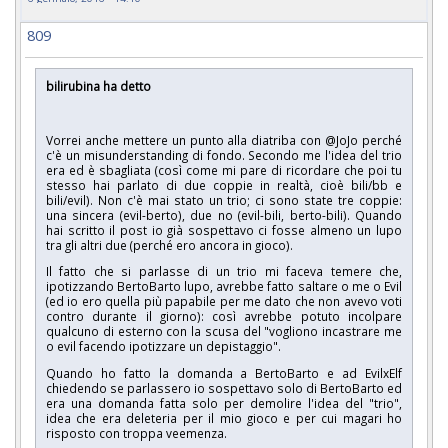
809
bilirubina ha detto
Vorrei anche mettere un punto alla diatriba con @JoJo perché
c'è un misunderstanding di fondo. Secondo me l'idea del trio
era ed è sbagliata (così come mi pare di ricordare che poi tu
stesso hai parlato di due coppie in realtà, cioè bili/bb e
bili/evil). Non c'è mai stato un trio; ci sono state tre coppie:
una sincera (evil-berto), due no (evil-bili, berto-bili). Quando
hai scritto il post io già sospettavo ci fosse almeno un lupo
tra gli altri due (perché ero ancora in gioco).
Il fatto che si parlasse di un trio mi faceva temere che,
ipotizzando BertoBarto lupo, avrebbe fatto saltare o me o Evil
(ed io ero quella più papabile per me dato che non avevo voti
contro durante il giorno): così avrebbe potuto incolpare
qualcuno di esterno con la scusa del "vogliono incastrare me
o evil facendo ipotizzare un depistaggio".
Quando ho fatto la domanda a BertoBarto e ad EvilxElf
chiedendo se parlassero io sospettavo solo di BertoBarto ed
era una domanda fatta solo per demolire l'idea del "trio",
idea che era deleteria per il mio gioco e per cui magari ho
risposto con troppa veemenza.