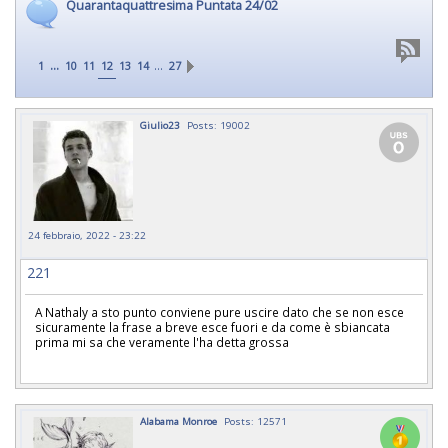
Quarantaquattresima Puntata 24/02
...
…
1
10
11
12
13
14
27
Giulio23
Posts: 19002
24 febbraio, 2022 - 23:22
221
A Nathaly a sto punto conviene pure uscire dato che se non esce
sicuramente la frase a breve esce fuori e da come è sbiancata
prima mi sa che veramente l'ha detta grossa
Alabama Monroe
Posts: 12571