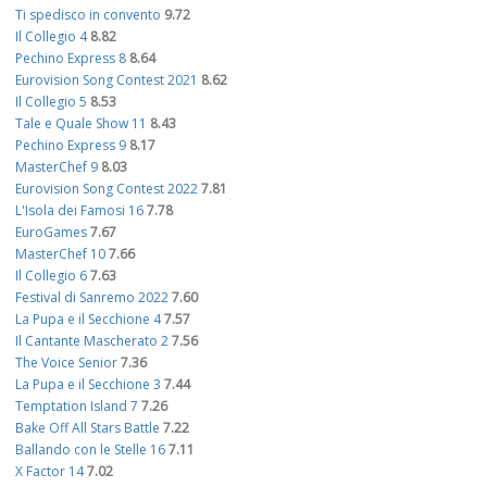
Ti spedisco in convento
9.72
Il Collegio 4
8.82
Pechino Express 8
8.64
Eurovision Song Contest 2021
8.62
Il Collegio 5
8.53
Tale e Quale Show 11
8.43
Pechino Express 9
8.17
MasterChef 9
8.03
Eurovision Song Contest 2022
7.81
L'Isola dei Famosi 16
7.78
EuroGames
7.67
MasterChef 10
7.66
Il Collegio 6
7.63
Festival di Sanremo 2022
7.60
La Pupa e il Secchione 4
7.57
Il Cantante Mascherato 2
7.56
The Voice Senior
7.36
La Pupa e il Secchione 3
7.44
Temptation Island 7
7.26
Bake Off All Stars Battle
7.22
Ballando con le Stelle 16
7.11
X Factor 14
7.02