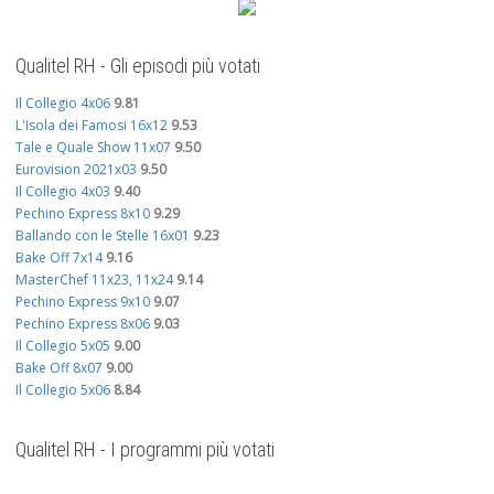
Qualitel RH - Gli episodi più votati
Il Collegio 4x06
9.81
L'Isola dei Famosi 16x12
9.53
Tale e Quale Show 11x07
9.50
Eurovision 2021x03
9.50
Il Collegio 4x03
9.40
Pechino Express 8x10
9.29
Ballando con le Stelle 16x01
9.23
Bake Off 7x14
9.16
MasterChef 11x23, 11x24
9.14
Pechino Express 9x10
9.07
Pechino Express 8x06
9.03
Il Collegio 5x05
9.00
Bake Off 8x07
9.00
Il Collegio 5x06
8.84
Qualitel RH - I programmi più votati