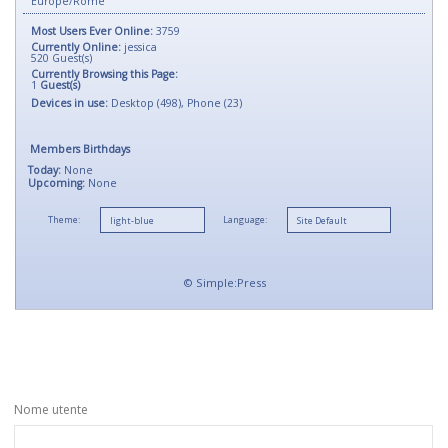
Europe/Rome
Most Users Ever Online:
3759
Currently Online:
jessica
520
Guest(s)
Currently Browsing this Page:
1
Guest(s)
Devices in use:
Desktop (498), Phone (23)
Members Birthdays
Today:
None
Upcoming:
None
Theme:
Language:
©
Simple:Press
Nome utente