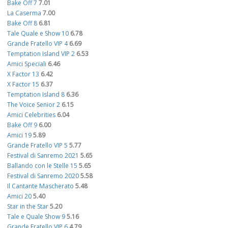
Bake Off 7
7.01
La Caserma
7.00
Bake Off 8
6.81
Tale Quale e Show 10
6.78
Grande Fratello VIP 4
6.69
Temptation Island VIP 2
6.53
Amici Speciali
6.46
X Factor 13
6.42
X Factor 15
6.37
Temptation Island 8
6.36
The Voice Senior 2
6.15
Amici Celebrities
6.04
Bake Off 9
6.00
Amici 19
5.89
Grande Fratello VIP 5
5.77
Festival di Sanremo 2021
5.65
Ballando con le Stelle 15
5.65
Festival di Sanremo 2020
5.58
Il Cantante Mascherato
5.48
Amici 20
5.40
Star in the Star
5.20
Tale e Quale Show 9
5.16
Grande Fratello VIP 6
4.79