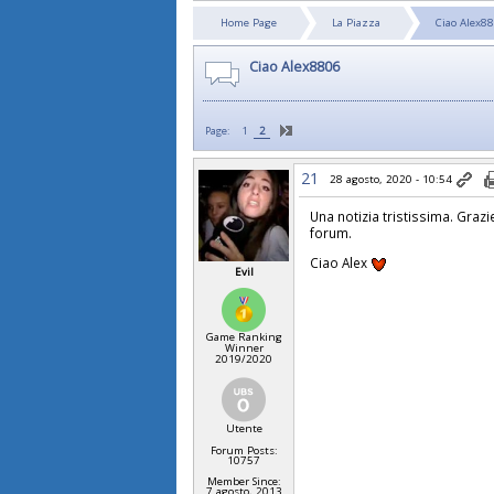
Home Page
La Piazza
Ciao Alex8
Ciao Alex8806
Page:
1
2
21
28 agosto, 2020 - 10:54
Una notizia tristissima. Graz
forum.
Ciao Alex
Evil
Game Ranking
Winner
2019/2020
Utente
Forum Posts:
10757
Member Since:
7 agosto, 2013