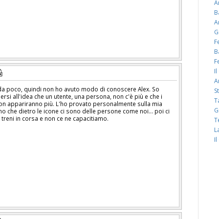
A
B
A
G
F
B
F
I
A
 poco, quindi non ho avuto modo di conoscere Alex. So
S
ersi all'idea che un utente, una persona, non c'è più e che i
T
on appariranno più. L'ho provato personalmente sulla mia
G
mo che dietro le icone ci sono delle persone come noi... poi ci
treni in corsa e non ce ne capacitiamo.
T
L
I