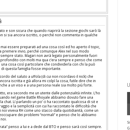
to e son sicura che quando riaprirà la sezione giochi sarò là
n si sia ancora iscritto, o perché non commenta in qualche
i essere preparati ad una cosa così ed ho aperto il topic,
 a premere invio, perché comunque Alex nel suo modo
 sempre stato. Magari non avrà legato personalmente fuori
pprofondito con molti ma qua c’era sempre e penso che come
è una cosa così particolare che condividerla con chi la può
o di questa famiglia fosse importante.
rdo del saluto a uffola (di cui non ricordavo il nick) che
ora iscritta e già allora mi colpì la cosa, futile dire che in
U
nche a un viso e a una persona reale sia molto più forte.
utto, era secondo me un utente dalle potenzialità infinite. L’ho
quando nel game Battle Rhoyale abbiamo dovuto fare una
la chat. Lí parlando un po’ ci ha raccontato qualcosa di sè e
aggio e la semplicità con cui ha raccontato le difficoltà che
 noi viveva RH come uno stacco dalla quotidianità, come un
reoccupare dei problemi “normali” e penso che lo abbiamo
 noi.
S
rata” penso a lui e a dede dal BTO e penso sarà così sempre.
G