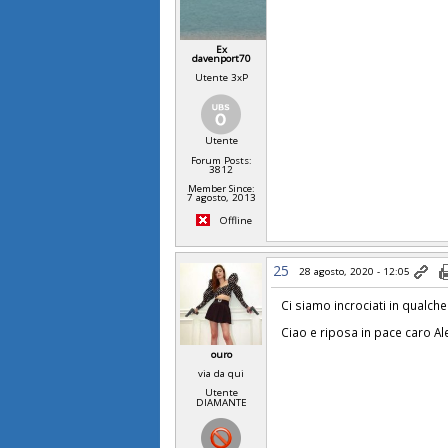
Ex
davenport70
Utente 3xP
Utente
Forum Posts:
3812
Member Since:
7 agosto, 2013
Offline
25
28 agosto, 2020 - 12:05
Ci siamo incrociati in qualche 
Ciao e riposa in pace caro Al
ouro
via da qui
Utente
DIAMANTE