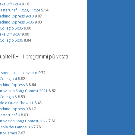
ake Off 7x14
9.16
asterChef 11x23, 11x24
9.14
echino Express 9x10
9.07
echino Express 8x06
9.03
l Collegio 5x05
9.00
ake Off 8x07
9.00
l Collegio 5x06
8.84
ualitel RH - I programmi più votati
i spedisco in convento
9.72
l Collegio 4
8.82
echino Express 8
8.64
urovision Song Contest 2021
8.62
l Collegio 5
8.53
ale e Quale Show 11
8.43
echino Express 9
8.17
asterChef 9
8.03
urovision Song Contest 2022
7.81
'Isola dei Famosi 16
7.78
uroGames
7.67