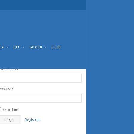
ICA
LIFE
GIOCHI
CLUB
ome utente
assword
Ricordami
Registrati