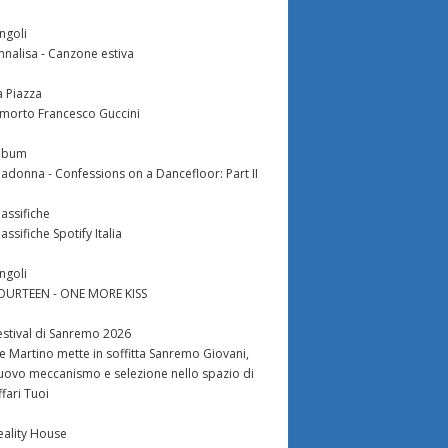
ingoli
nnalisa - Canzone estiva
a Piazza
 morto Francesco Guccini
lbum
adonna - Confessions on a Dancefloor: Part II
lassifiche
lassifiche Spotify Italia
ingoli
OURTEEN - ONE MORE KISS
estival di Sanremo 2026
e Martino mette in soffitta Sanremo Giovani,
uovo meccanismo e selezione nello spazio di
ffari Tuoi
eality House