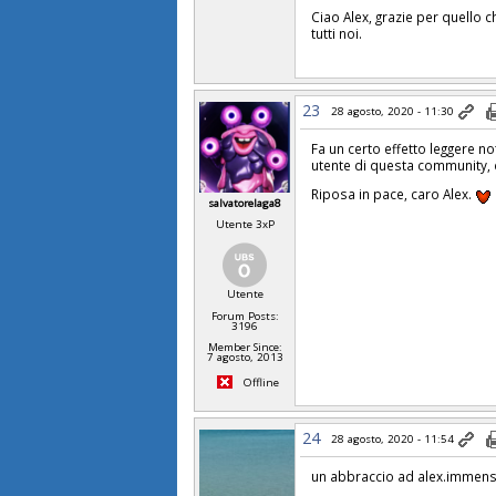
Ciao Alex, grazie per quello c
tutti noi.
23
28 agosto, 2020 - 11:30
Fa un certo effetto leggere no
utente di questa community,
Riposa in pace, caro Alex.
salvatorelaga8
Utente 3xP
Utente
Forum Posts:
3196
Member Since:
7 agosto, 2013
Offline
24
28 agosto, 2020 - 11:54
un abbraccio ad alex.immensa 