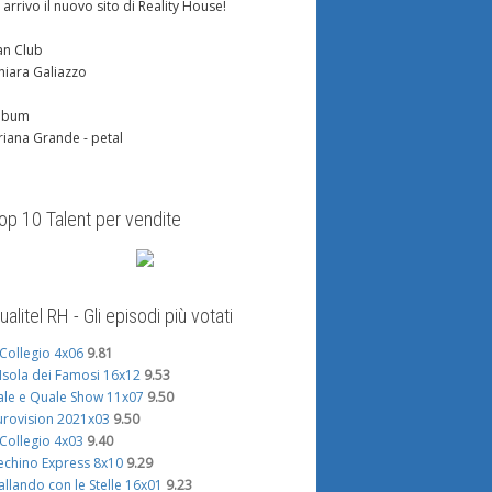
n arrivo il nuovo sito di Reality House!
an Club
hiara Galiazzo
lbum
riana Grande - petal
op 10 Talent per vendite
ualitel RH - Gli episodi più votati
l Collegio 4x06
9.81
'Isola dei Famosi 16x12
9.53
ale e Quale Show 11x07
9.50
urovision 2021x03
9.50
l Collegio 4x03
9.40
echino Express 8x10
9.29
allando con le Stelle 16x01
9.23