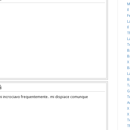
M
I
F
L
I
T
L
T
B
B
X
B
L
B
T
G
T
mi incrociavo frequentemente.. mi dispiace comunque
A
X
X
T
T