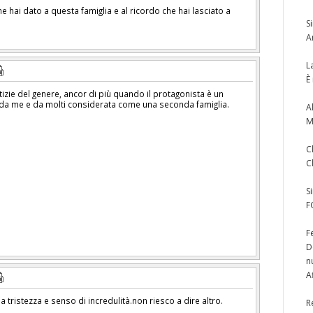
he hai dato a questa famiglia e al ricordo che hai lasciato a
S
A
L
È
tizie del genere, ancor di più quando il protagonista è un
 da me e da molti considerata come una seconda famiglia.
A
M
C
C
S
F
F
D
n
A
tristezza e senso di incredulità.non riesco a dire altro.
R