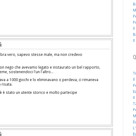
B
M
P
P
I
B
I
bra vero, sapevo stesse male, ma non credevo
Q
on nego che avevamo legato e instaurato un bel rapporto,
eme, sostenendoci l'un l'altro...
T
I
ava a 1000 giochi e lo eliminavano o perdeva, ci rimaneva
 risata.
P
E
è stato un utente storico e molto partecipe
I
T
P
M
E
L
E