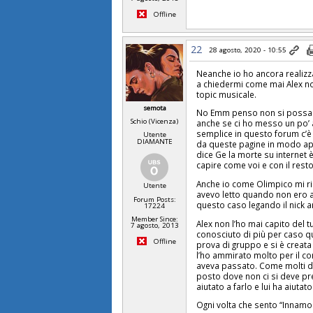
Offline
22
28 agosto, 2020 - 10:55
Neanche io ho ancora realizza
a chiedermi come mai Alex no
topic musicale.
semota
No Emm penso non si possa ma
Schio (Vicenza)
anche se ci ho messo un po’
semplice in questo forum c’è
Utente
DIAMANTE
da queste pagine in modo a
dice Ge la morte su internet 
capire come voi e con il rest
Anche io come Olimpico mi rico
Utente
avevo letto quando non ero anc
Forum Posts:
questo caso legando il nick a
17224
Member Since:
Alex non l’ho mai capito del t
7 agosto, 2013
conosciuto di più per caso 
Offline
prova di gruppo e si è creata 
l’ho ammirato molto per il cor
aveva passato. Come molti di
posto dove non ci si deve p
aiutato a farlo e lui ha aiutato
Ogni volta che sento “Innamo