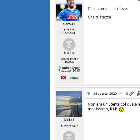
Che la terra ti sia lieve.
Che tristezza
Gen931
Utente
DIAMANTE
Utente
Forum Posts:
16254
Member Since:
7 agosto, 2013
Offline
28
28 agosto, 2020 - 14:45
Non era un utente col quale 
moltissimo, R.I.P.
DIEL87
Utente 5xP