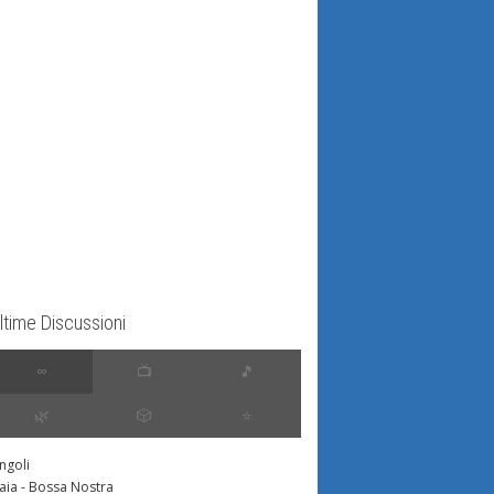
ltime Discussioni
∞
📺
🎵
🌿
🎲
⭐️
ingoli
aia - Bossa Nostra