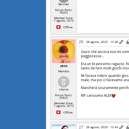
Banned
Forum Posts:
18202
Member Since:
7 agosto, 2013
Offline
26
28 agosto, 2020 - 13:40
Giuro che ancora non mi sem
peggiorasse...
Era un bravissimo ragazzo. N
pesca
tanto da fare molti giochi insi
Membro
Mi faceva ridere quando gioc
male, ma poi ci facevamo una
Mancherà sicuramente perchè 
Utente
RIP carissimo ALEX
Forum Posts:
35925
Member Since:
7 agosto, 2013
Offline
27
28 agosto, 2020 - 13:44