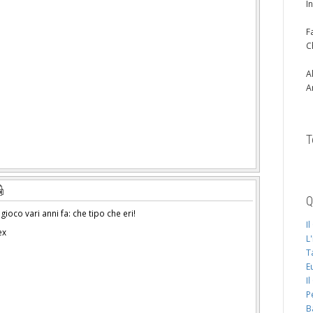
I
F
C
A
A
T
Q
gioco vari anni fa: che tipo che eri!
I
ex
L
T
E
I
P
B