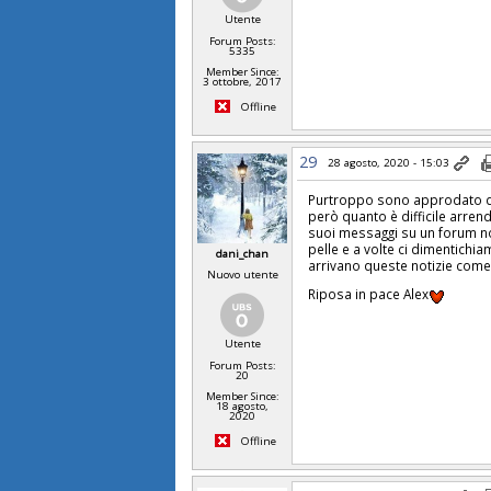
Utente
Forum Posts:
5335
Member Since:
3 ottobre, 2017
Offline
29
28 agosto, 2020 - 15:03
Purtroppo sono approdato da
però quanto è difficile arrend
suoi messaggi su un forum n
pelle e a volte ci dimentichia
dani_chan
arrivano queste notizie come 
Nuovo utente
Riposa in pace Alex
Utente
Forum Posts:
20
Member Since:
18 agosto,
2020
Offline