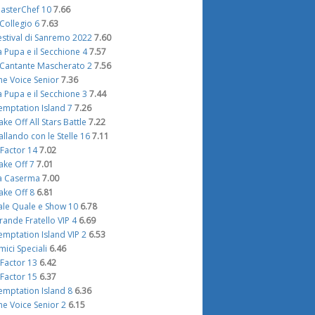
asterChef 10
7.66
l Collegio 6
7.63
estival di Sanremo 2022
7.60
a Pupa e il Secchione 4
7.57
l Cantante Mascherato 2
7.56
he Voice Senior
7.36
a Pupa e il Secchione 3
7.44
emptation Island 7
7.26
ake Off All Stars Battle
7.22
allando con le Stelle 16
7.11
 Factor 14
7.02
ake Off 7
7.01
a Caserma
7.00
ake Off 8
6.81
ale Quale e Show 10
6.78
rande Fratello VIP 4
6.69
emptation Island VIP 2
6.53
mici Speciali
6.46
 Factor 13
6.42
 Factor 15
6.37
emptation Island 8
6.36
he Voice Senior 2
6.15