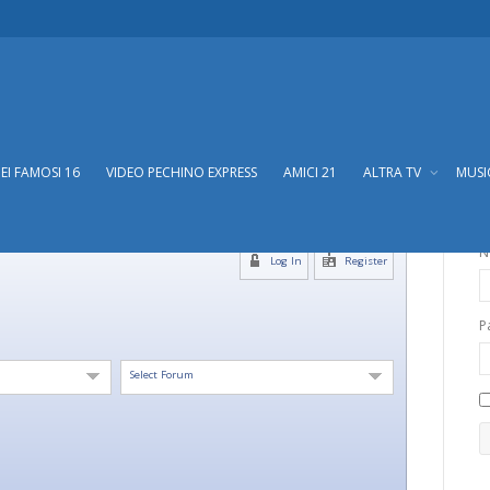
DEI FAMOSI 16
VIDEO PECHINO EXPRESS
AMICI 21
ALTRA TV
MUS
N
Log In
Register
P
Select Forum