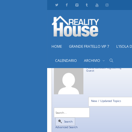
HOME
GRANDE FRATELLO VIP 7
L'ISOLA 
CALENDARIO
ARCHIVIO
Please consider registering
Guest
New / Updated Topics
Search
Advanced Search