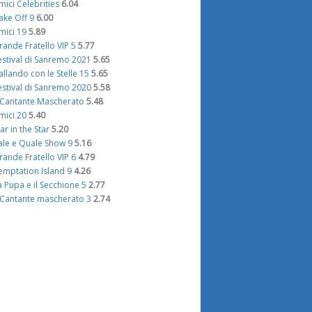
mici Celebrities
6.04
ake Off 9
6.00
mici 19
5.89
rande Fratello VIP 5
5.77
estival di Sanremo 2021
5.65
allando con le Stelle 15
5.65
estival di Sanremo 2020
5.58
l Cantante Mascherato
5.48
mici 20
5.40
tar in the Star
5.20
ale e Quale Show 9
5.16
rande Fratello VIP 6
4.79
emptation Island 9
4.26
a Pupa e il Secchione 5
2.77
l Cantante mascherato 3
2.74