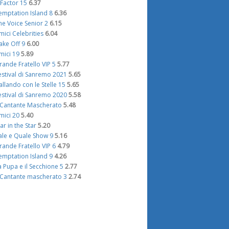
 Factor 15
6.37
emptation Island 8
6.36
he Voice Senior 2
6.15
mici Celebrities
6.04
ake Off 9
6.00
mici 19
5.89
rande Fratello VIP 5
5.77
estival di Sanremo 2021
5.65
allando con le Stelle 15
5.65
estival di Sanremo 2020
5.58
l Cantante Mascherato
5.48
mici 20
5.40
tar in the Star
5.20
ale e Quale Show 9
5.16
rande Fratello VIP 6
4.79
emptation Island 9
4.26
a Pupa e il Secchione 5
2.77
l Cantante mascherato 3
2.74