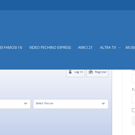
DEI FAMOSI 16
VIDEO PECHINO EXPRESS
AMICI 21
ALTRA TV
MUS
N
Log In
Register
P
Select Forum