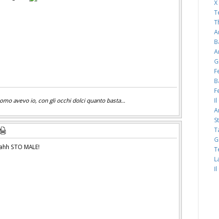
X
T
T
A
B
A
G
F
B
F
mo avevo io, con gli occhi dolci quanto basta...
I
A
S
T
G
ahh STO MALE!
T
L
I