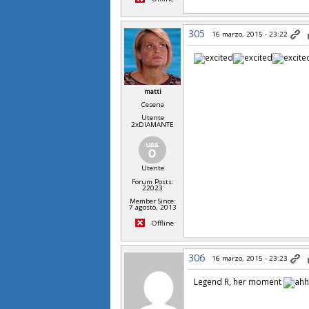
305
16 marzo, 2015 - 23:22
matti
Cesena
Utente
2xDIAMANTE
Utente
Forum Posts:
22023
Member Since:
7 agosto, 2013
Offline
306
16 marzo, 2015 - 23:23
Legend R, her moment