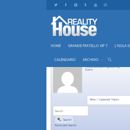
HOME
GRANDE FRATELLO VIP 7
L'ISOLA 
CALENDARIO
ARCHIVIO
Please consider registering
Guest
New / Updated Topics
Search
Advanced Search