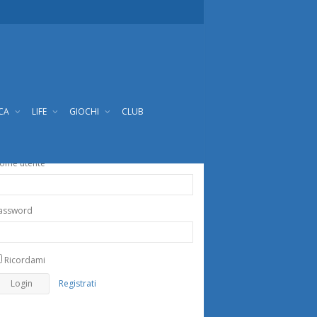
ICA
LIFE
GIOCHI
CLUB
ome utente
assword
Ricordami
Registrati