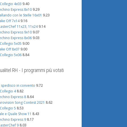
l Collegio 4x03
9.40
echino Express 8x10
9.29
allando con le Stelle 16x01
9.23
ake Off 7x14
9.16
asterChef 11x23, 11x24
9.14
echino Express 9x10
9.07
echino Express 8x06
9.03
l Collegio 5x05
9.00
ake Off 8x07
9.00
l Collegio 5x06
8.84
ualitel RH - I programmi più votati
i spedisco in convento
9.72
l Collegio 4
8.82
echino Express 8
8.64
urovision Song Contest 2021
8.62
l Collegio 5
8.53
ale e Quale Show 11
8.43
echino Express 9
8.17
asterChef 9
8.03