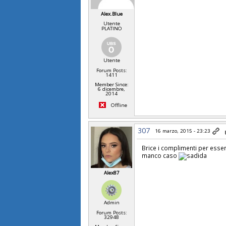
Alex.Blue
Utente
PLATINO
Utente
Forum Posts:
1411
Member Since:
6 dicembre,
2014
Offline
307
16 marzo, 2015 - 23:23
Brice i complimenti per essere
manco caso
Alex87
Admin
Forum Posts:
32948