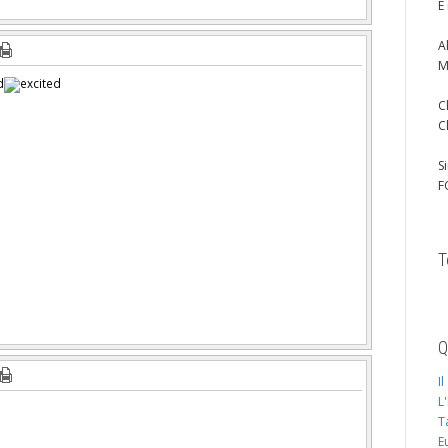
È
A
M
C
C
S
F
T
Q
I
L
T
E