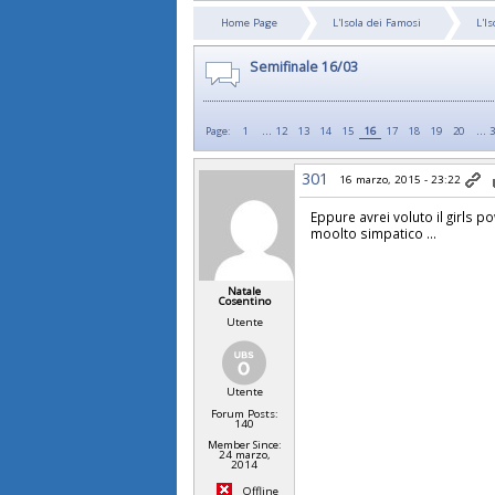
Home Page
L'Isola dei Famosi
L'I
Semifinale 16/03
...
…
Page:
1
12
13
14
15
16
17
18
19
20
301
16 marzo, 2015 - 23:22
Eppure avrei voluto il girls p
moolto simpatico ...
Natale
Cosentino
Utente
Utente
Forum Posts:
140
Member Since:
24 marzo,
2014
Offline