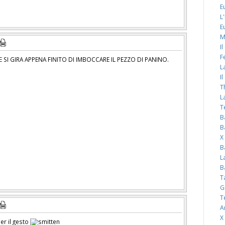
E
L
E
M
I
F
E SI GIRA APPENA FINITO DI IMBOCCARE IL PEZZO DI PANINO.
L
I
T
L
T
B
B
X
B
L
B
T
G
T
A
X
er il gesto