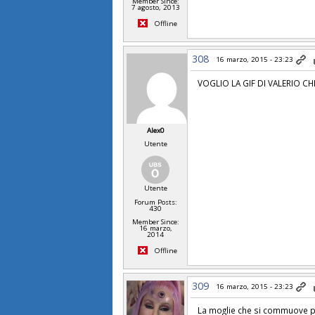
Member Since:
7 agosto, 2013
Offline
308
16 marzo, 2015 - 23:23
VOGLIO LA GIF DI VALERIO CH
Alex0
Utente
Utente
Forum Posts:
430
Member Since:
16 marzo,
2014
Offline
309
16 marzo, 2015 - 23:23
La moglie che si commuove p