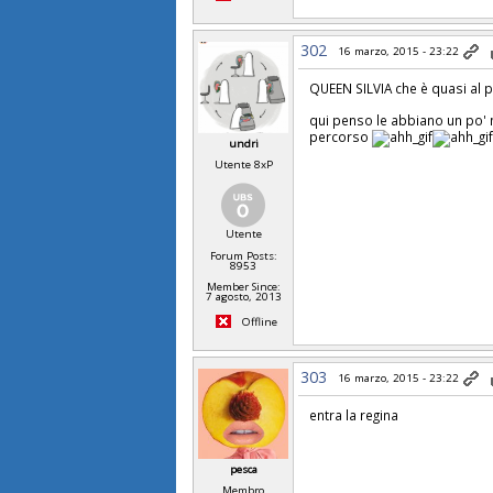
302
16 marzo, 2015 - 23:22
QUEEN SILVIA che è quasi al p
qui penso le abbiano un po' 
percorso
undri
Utente 8xP
Utente
Forum Posts:
8953
Member Since:
7 agosto, 2013
Offline
303
16 marzo, 2015 - 23:22
entra la regina
pesca
Membro