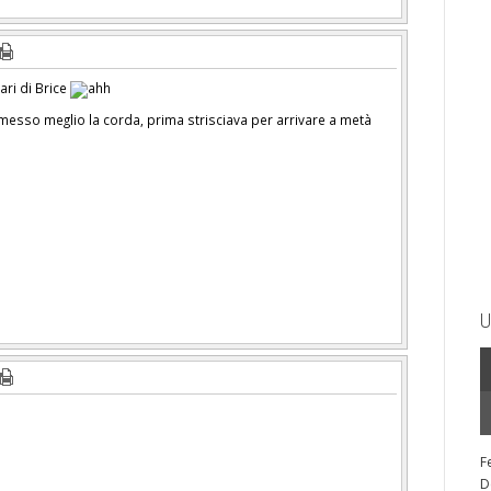
ari di Brice
messo meglio la corda, prima strisciava per arrivare a metà
U
F
D