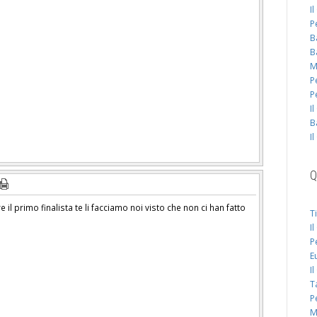
I
P
B
B
M
P
P
I
B
I
Q
 il primo finalista te li facciamo noi visto che non ci han fatto
T
I
P
E
I
T
P
M