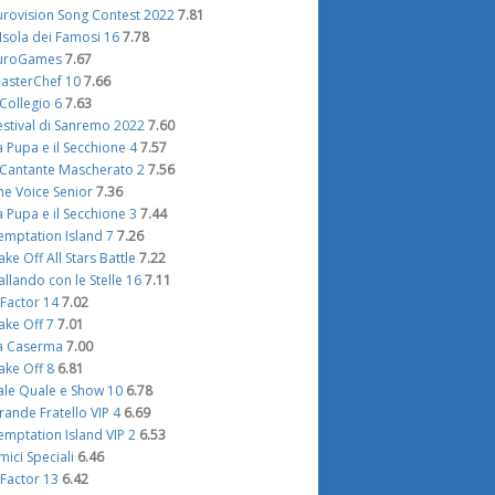
urovision Song Contest 2022
7.81
'Isola dei Famosi 16
7.78
uroGames
7.67
asterChef 10
7.66
l Collegio 6
7.63
estival di Sanremo 2022
7.60
a Pupa e il Secchione 4
7.57
l Cantante Mascherato 2
7.56
he Voice Senior
7.36
a Pupa e il Secchione 3
7.44
emptation Island 7
7.26
ake Off All Stars Battle
7.22
allando con le Stelle 16
7.11
 Factor 14
7.02
ake Off 7
7.01
a Caserma
7.00
ake Off 8
6.81
ale Quale e Show 10
6.78
rande Fratello VIP 4
6.69
emptation Island VIP 2
6.53
mici Speciali
6.46
 Factor 13
6.42