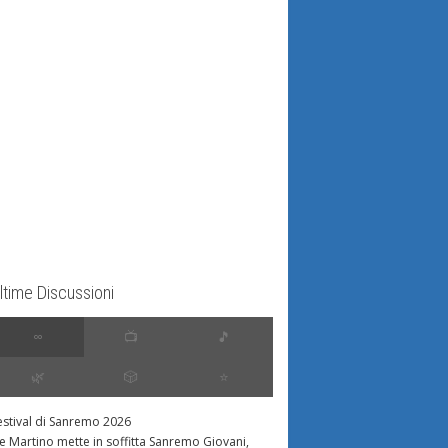
ltime Discussioni
∞
📺
🎵
🌿
🎲
⭐️
estival di Sanremo 2026
e Martino mette in soffitta Sanremo Giovani,