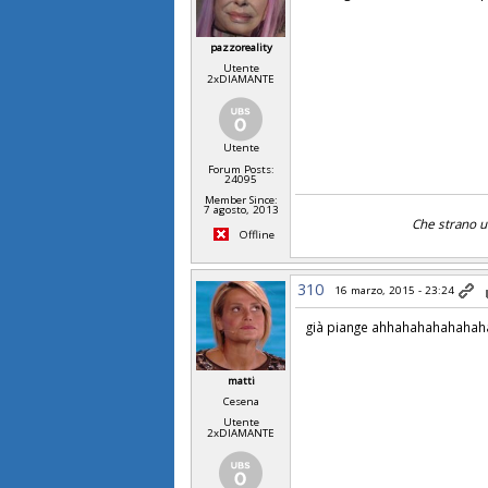
pazzoreality
Utente
2xDIAMANTE
Utente
Forum Posts:
24095
Member Since:
7 agosto, 2013
Che strano uo
Offline
310
16 marzo, 2015 - 23:24
già piange ahhahahahahahah
matti
Cesena
Utente
2xDIAMANTE