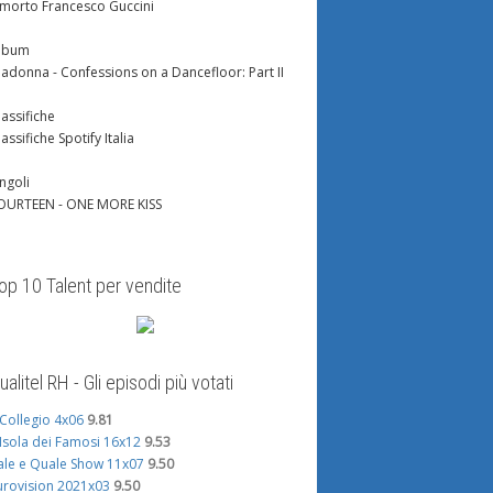
 morto Francesco Guccini
lbum
adonna - Confessions on a Dancefloor: Part II
lassifiche
lassifiche Spotify Italia
ingoli
OURTEEN - ONE MORE KISS
op 10 Talent per vendite
ualitel RH - Gli episodi più votati
l Collegio 4x06
9.81
'Isola dei Famosi 16x12
9.53
ale e Quale Show 11x07
9.50
urovision 2021x03
9.50