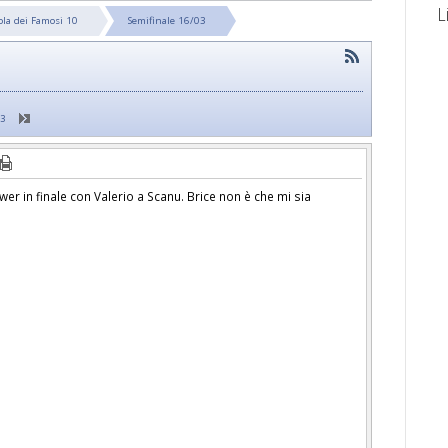
L
sola dei Famosi 10
Semifinale 16/03
33
ower in finale con Valerio a Scanu. Brice non è che mi sia