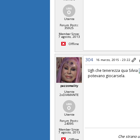
Utente
Forum Posts:
35925
Member Since:
7 agosto, 2013
Offline
304
16 marzo, 2015 - 23:22
Ugh che tenerezza qua Silvia
potevano giocarsela.
pazzoreality
Utente
2xDIAMANTE
Utente
Forum Posts:
24095
Member Since:
7 agosto, 2013
Che strano uo
Offline