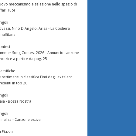
uovo meccanismo e selezione nello spazio di
ffari Tuoi
ingoli
ovazzi, Nino D'Angelo, Arisa - La Costiera
malfitana
ontest
ummer Song Contest 2026 - Annuncio canzone
incitrice a partire da pag. 25
lassifiche
e settimane in classifica Fimi degli ex talent
resenti in top 20
ingoli
aia - Bossa Nostra
ingoli
nnalisa - Canzone estiva
a Piazza