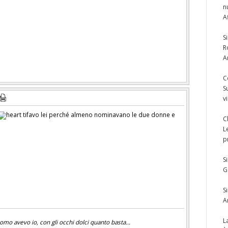
n
A
S
R
A
C
S
v
tifavo lei perché almeno nominavano le due donne e
C
L
p
S
G
S
A
L
mo avevo io, con gli occhi dolci quanto basta...