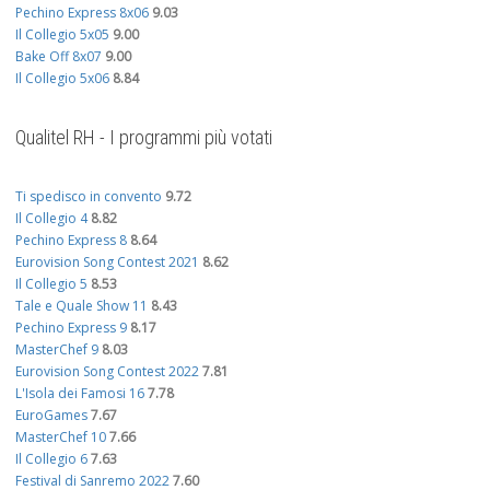
Pechino Express 8x06
9.03
Il Collegio 5x05
9.00
Bake Off 8x07
9.00
Il Collegio 5x06
8.84
Qualitel RH - I programmi più votati
Ti spedisco in convento
9.72
Il Collegio 4
8.82
Pechino Express 8
8.64
Eurovision Song Contest 2021
8.62
Il Collegio 5
8.53
Tale e Quale Show 11
8.43
Pechino Express 9
8.17
MasterChef 9
8.03
Eurovision Song Contest 2022
7.81
L'Isola dei Famosi 16
7.78
EuroGames
7.67
MasterChef 10
7.66
Il Collegio 6
7.63
Festival di Sanremo 2022
7.60