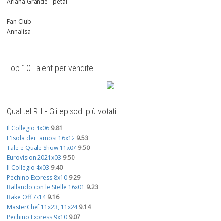
Ariana Grande - petal
Fan Club
Annalisa
Top 10 Talent per vendite
Qualitel RH - Gli episodi più votati
Il Collegio 4x06
9.81
L'Isola dei Famosi 16x12
9.53
Tale e Quale Show 11x07
9.50
Eurovision 2021x03
9.50
Il Collegio 4x03
9.40
Pechino Express 8x10
9.29
Ballando con le Stelle 16x01
9.23
Bake Off 7x14
9.16
MasterChef 11x23, 11x24
9.14
Pechino Express 9x10
9.07