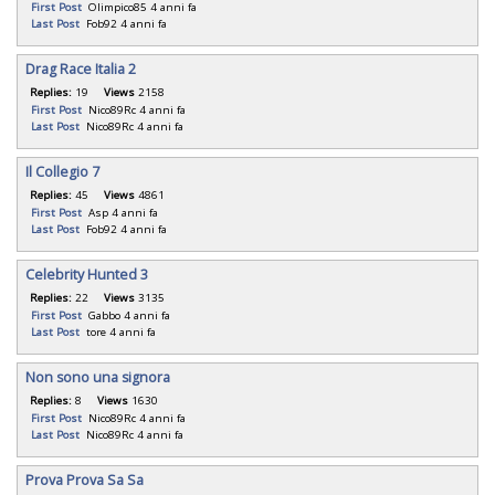
First Post
Olimpico85
4 anni fa
Last Post
Fob92
4 anni fa
Drag Race Italia 2
Replies:
19
Views
2158
First Post
Nico89Rc
4 anni fa
Last Post
Nico89Rc
4 anni fa
Il Collegio 7
Replies:
45
Views
4861
First Post
Asp
4 anni fa
Last Post
Fob92
4 anni fa
Celebrity Hunted 3
Replies:
22
Views
3135
First Post
Gabbo
4 anni fa
Last Post
tore
4 anni fa
Non sono una signora
Replies:
8
Views
1630
First Post
Nico89Rc
4 anni fa
Last Post
Nico89Rc
4 anni fa
Prova Prova Sa Sa