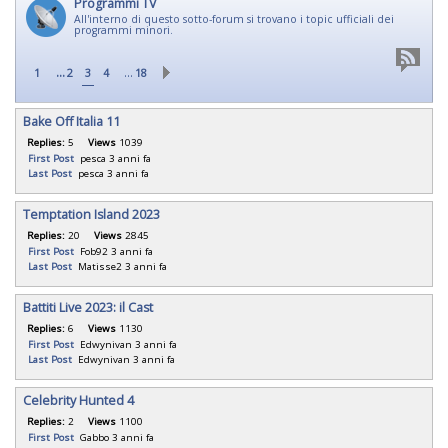
Programmi TV
All'interno di questo sotto-forum si trovano i topic ufficiali dei
programmi minori.
...
…
1
2
3
4
18
Bake Off Italia 11
Replies:
5
Views
1039
First Post
pesca
3 anni fa
Last Post
pesca
3 anni fa
Temptation Island 2023
Replies:
20
Views
2845
First Post
Fob92
3 anni fa
Last Post
Matisse2
3 anni fa
Battiti Live 2023: il Cast
Replies:
6
Views
1130
First Post
Edwynivan
3 anni fa
Last Post
Edwynivan
3 anni fa
Celebrity Hunted 4
Replies:
2
Views
1100
First Post
Gabbo
3 anni fa