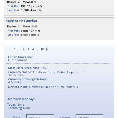
Replies:
4
Views
839
First Post
DIEL87
4 anni fa
Last Post
DIEL87
4 anni fa
Stasera c'è Cattelan
Replies:
9
Views
2753
First Post
allego
4 anni fa
Last Post
allego
4 anni fa
...
…
1
2
3
4
18
Forum Timezone:
Europe/Rome
Most Users Ever Online:
3759
Currently Online:
Anti-Hero
,
TrediciMotivi
,
AjejeBrazorf
321
Guest(s)
Currently Browsing this Page:
4
Guest(s)
Devices in use:
Desktop (284), Phone (39), Tablet (1)
Members Birthdays
Today:
None
Upcoming:
None
Theme:
Language: