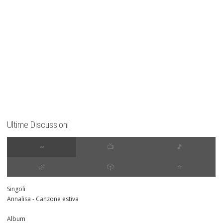
Ultime Discussioni
∞
📺
🎵
🌿
🎲
⭐️
Singoli
Annalisa - Canzone estiva
Album