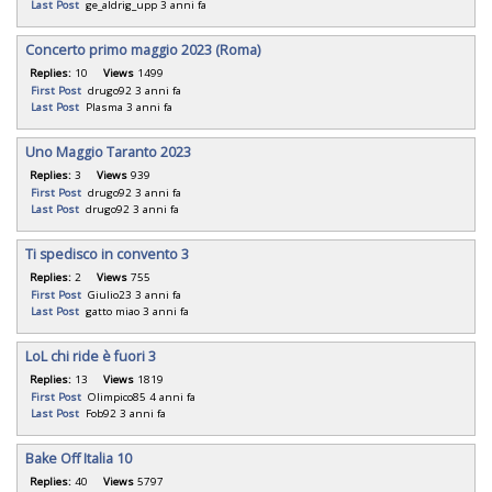
Last Post
ge_aldrig_upp
3 anni fa
Concerto primo maggio 2023 (Roma)
Replies:
10
Views
1499
First Post
drugo92
3 anni fa
Last Post
Plasma
3 anni fa
Uno Maggio Taranto 2023
Replies:
3
Views
939
First Post
drugo92
3 anni fa
Last Post
drugo92
3 anni fa
Ti spedisco in convento 3
Replies:
2
Views
755
First Post
Giulio23
3 anni fa
Last Post
gatto miao
3 anni fa
LoL chi ride è fuori 3
Replies:
13
Views
1819
First Post
Olimpico85
4 anni fa
Last Post
Fob92
3 anni fa
Bake Off Italia 10
Replies:
40
Views
5797