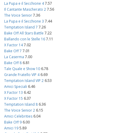
La Pupa e il Secchione 4
7.57
Il Cantante Mascherato 2
7.56
The Voice Senior
7.36
La Pupa e il Secchione 3
7.44
Temptation Island 7
7.26
Bake Off All Stars Battle
7.22
Ballando con le Stelle 16
7.11
X Factor 14
7.02
Bake Off 7
7.01
La Caserma
7.00
Bake Off 8
6.81
Tale Quale e Show 10
6.78
Grande Fratello VIP 4
6.69
Temptation Island VIP 2
6.53
Amici Speciali
6.46
X Factor 13
6.42
X Factor 15
6.37
Temptation Island 8
6.36
The Voice Senior 2
6.15
Amici Celebrities
6.04
Bake Off 9
6.00
Amici 19
5.89