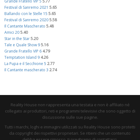
Grande Fratello VIP 5
5.77
Festival di Sanremo 2021
5.65
Ballando con le Stelle 15
5.65
Festival di Sanremo 2020
5.58
Il Cantante Mascherato
5.48
Amici 20
5.40
Star in the Star
5.20
Tale e Quale Show 9
5.16
Grande Fratello VIP 6
4.79
Temptation Island 9
4.26
La Pupa e il Secchione 5
2.77
Il Cantante mascherato 3
2.74
Reality House non rappresenta una testata e non è affiliato né
collegato ai produttori, reti e programmi televisivi che sono oggetto di
discussione sulle sue pagine.
Tutti i marchi, loghi e immagini utilizzati su Reality House sono protetti
da copyright dei rispettivi proprietari. Se ritieni che un contenuto
debba essere rimosso, ti preghiamo di contattarci.