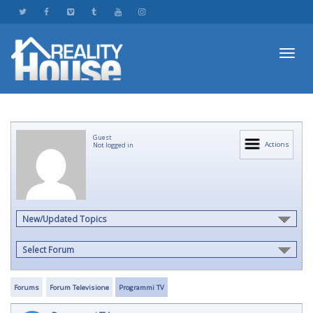
Toggl
Guest
navig
Actions
Not logged in
New/Updated Topics
Select Forum
Forums
Forum Televisione
Programmi TV