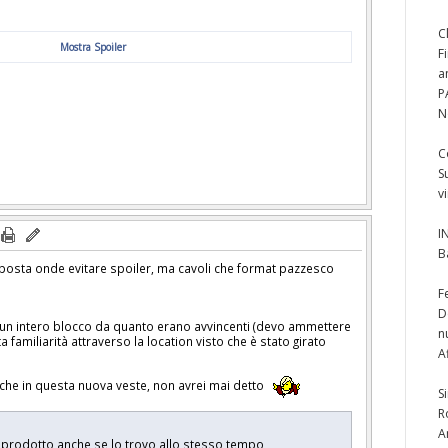
C
Mostra Spoiler
F
a
P
N
C
S
v
I
B
posta onde evitare spoiler, ma cavoli che format pazzesco
F
D
in un intero blocco da quanto erano avvincenti (devo ammettere
n
a familiarità attraverso la location visto che è stato girato
A
he in questa nuova veste, non avrei mai detto
S
R
A
n prodotto anche se lo trovo allo stesso tempo