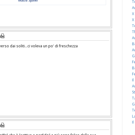
Mostra Spoiler
T
A
X
X
T
T
A
B
so dai soliti...ci voleva un po' di freschezza
A
G
F
B
F
I
A
S
T
G
T
L
I