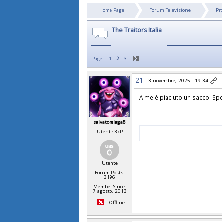
Home Page
Forum Televisione
Pr
The Traitors Italia
Page:
1
2
3
21
3 novembre, 2025 - 19:34
A me è piaciuto un sacco! Sper
salvatorelaga8
Utente 3xP
Utente
Forum Posts:
3196
Member Since:
7 agosto, 2013
Offline