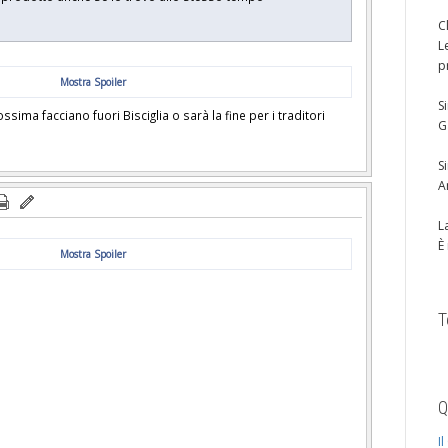
C
L
p
Mostra Spoiler
S
ima facciano fuori Bisciglia o sarà la fine per i traditori
G
S
A
L
È
Mostra Spoiler
T
Q
I