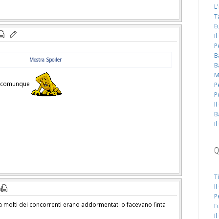
L
T
E
I
P
B
Mostra Spoiler
B
M
go comunque
P
P
I
B
I
Q
T
I
P
a molti dei concorrenti erano addormentati o facevano finta
E
I