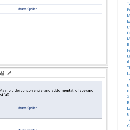
T
Mostra Spoiler
P
M
E
L
E
M
I
F
L
I
T
L
T
B
. Ma molti dei concorrenti erano addormentati o facevano
B
i fa??
X
B
Mostra Spoiler
L
B
T
G