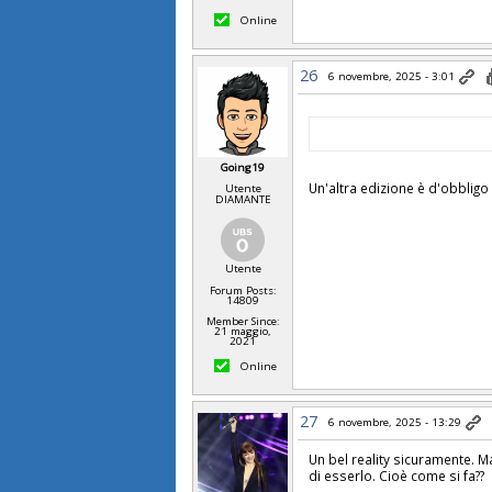
Online
26
6 novembre, 2025 - 3:01
Going19
Un'altra edizione è d'obbli
Utente
DIAMANTE
Utente
Forum Posts:
14809
Member Since:
21 maggio,
2021
Online
27
6 novembre, 2025 - 13:29
Un bel reality sicuramente. M
di esserlo. Cioè come si fa??