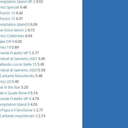
emptation Island VIP 2
6.53
mici Speciali
6.46
 Factor 13
6.42
 Factor 15
6.37
emptation Island 8
6.36
he Voice Senior 2
6.15
mici Celebrities
6.04
ake Off 9
6.00
mici 19
5.89
rande Fratello VIP 5
5.77
estival di Sanremo 2021
5.65
allando con le Stelle 15
5.65
estival di Sanremo 2020
5.58
l Cantante Mascherato
5.48
mici 20
5.40
tar in the Star
5.20
ale e Quale Show 9
5.16
rande Fratello VIP 6
4.79
emptation Island 9
4.26
a Pupa e il Secchione 5
2.77
l Cantante mascherato 3
2.74