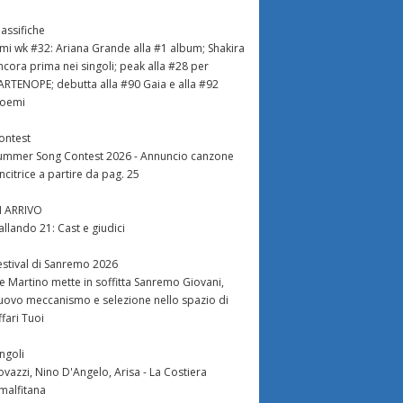
lassifiche
imi wk #32: Ariana Grande alla #1 album; Shakira
ncora prima nei singoli; peak alla #28 per
ARTENOPE; debutta alla #90 Gaia e alla #92
oemi
ontest
ummer Song Contest 2026 - Annuncio canzone
incitrice a partire da pag. 25
N ARRIVO
allando 21: Cast e giudici
estival di Sanremo 2026
e Martino mette in soffitta Sanremo Giovani,
uovo meccanismo e selezione nello spazio di
ffari Tuoi
ingoli
ovazzi, Nino D'Angelo, Arisa - La Costiera
malfitana