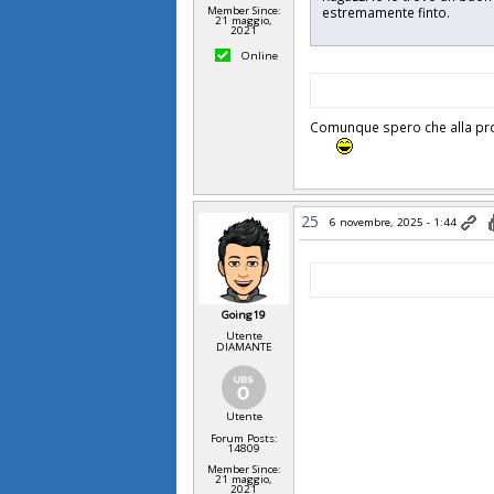
estremamente finto.
Member Since:
21 maggio,
2021
Online
Comunque spero che alla pross
25
6 novembre, 2025 - 1:44
Going19
Utente
DIAMANTE
Utente
Forum Posts:
14809
Member Since:
21 maggio,
2021