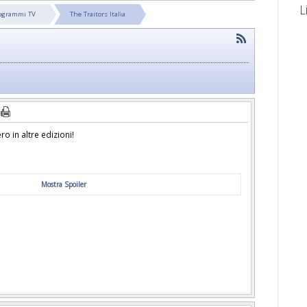
L
ogrammi TV
The Traitors Italia
o in altre edizioni!
Mostra Spoiler