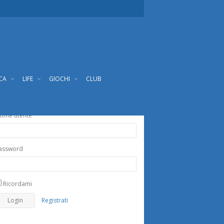
ICA
LIFE
GIOCHI
CLUB
ome utente
assword
Ricordami
Registrati