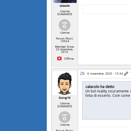
calacolo
Utente
DIAMANTE
Utente
Forum Posts:
13554
Member Since:
23 dicembre,
2015
Offline
28
6 novembre, 2025 - 13:34
calacolo ha detto
Un bel reality sicuramente
finta di esserlo. Cioè come s
Going19
Utente
DIAMANTE
Utente
Forum Posts: