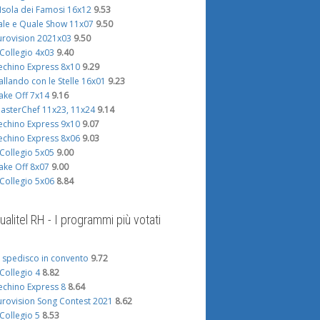
'Isola dei Famosi 16x12
9.53
ale e Quale Show 11x07
9.50
urovision 2021x03
9.50
l Collegio 4x03
9.40
echino Express 8x10
9.29
allando con le Stelle 16x01
9.23
ake Off 7x14
9.16
asterChef 11x23, 11x24
9.14
echino Express 9x10
9.07
echino Express 8x06
9.03
l Collegio 5x05
9.00
ake Off 8x07
9.00
l Collegio 5x06
8.84
ualitel RH - I programmi più votati
i spedisco in convento
9.72
l Collegio 4
8.82
echino Express 8
8.64
urovision Song Contest 2021
8.62
l Collegio 5
8.53