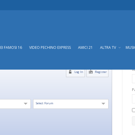
DEI FAMOSI 16
VIDEO PECHINO EXPRESS
AMICI 21
ALTRA TV
MUS
N
Log In
Register
P
Select Forum