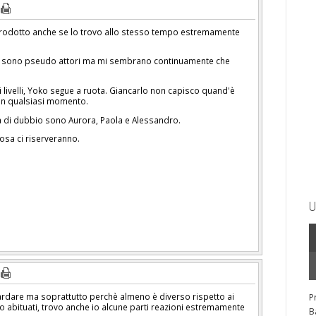
 prodotto anche se lo trovo allo stesso tempo estremamente
t sono pseudo attori ma mi sembrano continuamente che
i livelli, Yoko segue a ruota. Giancarlo non capisco quand'è
 in qualsiasi momento.
a di dubbio sono Aurora, Paola e Alessandro.
osa ci riserveranno.
U
guardare ma soprattutto perchè almeno è diverso rispetto ai
P
siamo abituati, trovo anche io alcune parti reazioni estremamente
B