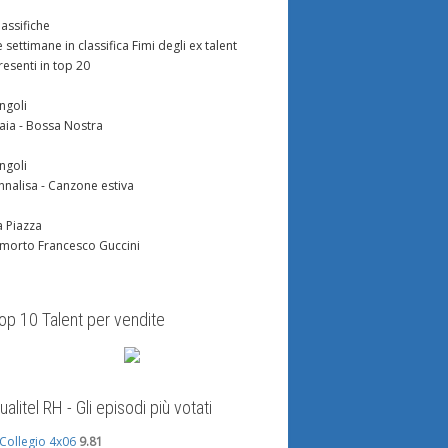
lassifiche
e settimane in classifica Fimi degli ex talent
resenti in top 20
ingoli
aia - Bossa Nostra
ingoli
nnalisa - Canzone estiva
a Piazza
 morto Francesco Guccini
op 10 Talent per vendite
ualitel RH - Gli episodi più votati
l Collegio 4x06
9.81