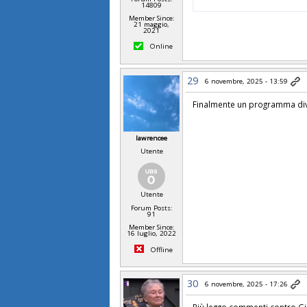
14809
Member Since:
21 maggio,
2021
Online
29
6 novembre, 2025 - 13:59
Finalmente un programma diver
lawrencee
Utente
Utente
Forum Posts:
91
Member Since:
16 luglio, 2022
Offline
30
6 novembre, 2025 - 17:26