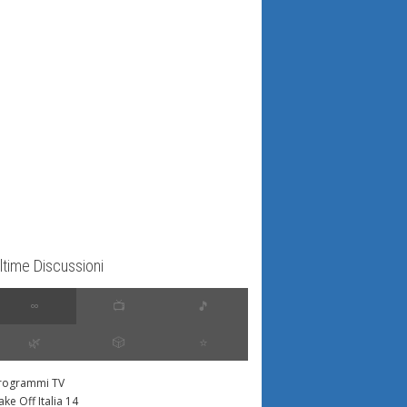
ltime Discussioni
∞
📺
🎵
🌿
🎲
⭐️
rogrammi TV
ake Off Italia 14