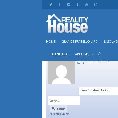
HOME
GRANDE FRATELLO VIP 7
L'ISOLA 
CALENDARIO
ARCHIVIO
Please consider registering
Guest
New / Updated Topics
Search
Advanced Search