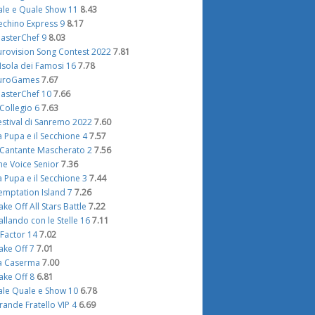
ale e Quale Show 11
8.43
echino Express 9
8.17
asterChef 9
8.03
urovision Song Contest 2022
7.81
'Isola dei Famosi 16
7.78
uroGames
7.67
asterChef 10
7.66
l Collegio 6
7.63
estival di Sanremo 2022
7.60
a Pupa e il Secchione 4
7.57
l Cantante Mascherato 2
7.56
he Voice Senior
7.36
a Pupa e il Secchione 3
7.44
emptation Island 7
7.26
ake Off All Stars Battle
7.22
allando con le Stelle 16
7.11
 Factor 14
7.02
ake Off 7
7.01
a Caserma
7.00
ake Off 8
6.81
ale Quale e Show 10
6.78
rande Fratello VIP 4
6.69