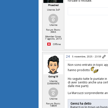
forzate o recitate.
Phoedred
Utente 3xP
Utente
Forum Posts:
3965
Member Since:
7 agosto, 2013
Offline
24
5 novembre, 2025 - 23:59
Non sono entrato in topic ap
hanno prodotto
Going19
Ho seguito tutte le puntate 
Utente
di aver sentito anche una cert
DIAMANTE
dalle mie parti)
La Marcuzzi sorprendente anc
Utente
Gennz ha detto
Forum Posts:
14809
Ragazzi io lo trovo un buo