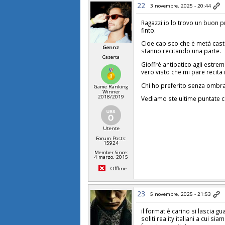
22
3 novembre, 2025 - 20:44
Ragazzi io lo trovo un buon
finto.
Cioe capisco che è metà cas
Gennz
stanno recitando una parte.
Caserta
Gioffrè antipatico agli estrem
vero visto che mi pare recita
Chi ho preferito senza ombr
Game Ranking
Winner
2018/2019
Vediamo ste ultime puntate c
Utente
Forum Posts:
15924
Member Since:
4 marzo, 2015
Offline
23
5 novembre, 2025 - 21:53
il format è carino si lascia 
soliti reality italiani a cui 