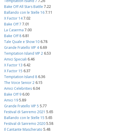
Temptation Island 7
7.26
Bake Off All Stars Battle
7.22
Ballando con le Stelle 16
7.11
X Factor 14
7.02
Bake Off 7
7.01
La Caserma
7.00
Bake Off 8
6.81
Tale Quale e Show 10
6.78
Grande Fratello VIP 4
6.69
Temptation Island VIP 2
6.53
Amici Speciali
6.46
X Factor 13
6.42
X Factor 15
6.37
Temptation Island 8
6.36
The Voice Senior 2
6.15
Amici Celebrities
6.04
Bake Off 9
6.00
Amici 19
5.89
Grande Fratello VIP 5
5.77
Festival di Sanremo 2021
5.65
Ballando con le Stelle 15
5.65
Festival di Sanremo 2020
5.58
Il Cantante Mascherato
5.48