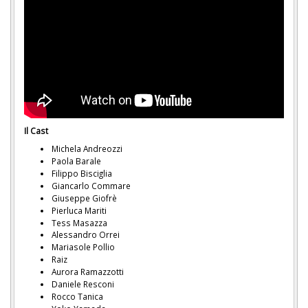
Il Cast
Michela Andreozzi
Paola Barale
Filippo Bisciglia
Giancarlo Commare
Giuseppe Giofrè
Pierluca Mariti
Tess Masazza
Alessandro Orrei
Mariasole Pollio
Raiz
Aurora Ramazzotti
Daniele Resconi
Rocco Tanica