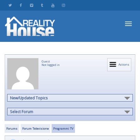
Toggl
Guest
navig
Actions
Not logged in
New/Updated Topics
Select Forum
Forums
Forum Televisione
Programmi TV