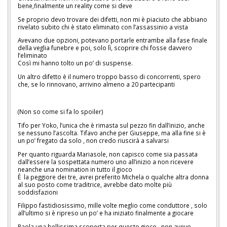
bene,finalmente un reality come si deve
Se proprio devo trovare dei difetti, non mi è piaciuto che abbiano
rivelato subito chi è stato eliminato con l’assassinio a vista
Avevano due opzioni, potevano portarle entrambe alla fase finale
della veglia funebre e poi, solo lì, scoprire chi fosse davvero
l’eliminato
Così mi hanno tolto un po’ di suspense.
Un altro difetto è il numero troppo basso di concorrenti, spero
che, se lo rinnovano, arrivino almeno a 20 partecipanti
(Non so come si fa lo spoiler)
Tifo per Yoko, l’unica che è rimasta sul pezzo fin dall’inizio, anche
se nessuno l’ascolta. Tifavo anche per Giuseppe, ma alla fine si è
un po’ fregato da solo , non credo riuscirà a salvarsi
Per quanto riguarda Mariasole, non capisco come sia passata
dall’essere la sospettata numero uno all’inizio a non ricevere
neanche una nomination in tutto il gioco
È la peggiore dei tre, avrei preferito Michela o qualche altra donna
al suo posto come traditrice, avrebbe dato molte più
soddisfazioni
Filippo fastidiosissimo, mille volte meglio come conduttore , solo
all’ultimo si è ripreso un po’ e ha iniziato finalmente a giocare
Paola una bellissima scoperta per questo gioco, non avevo