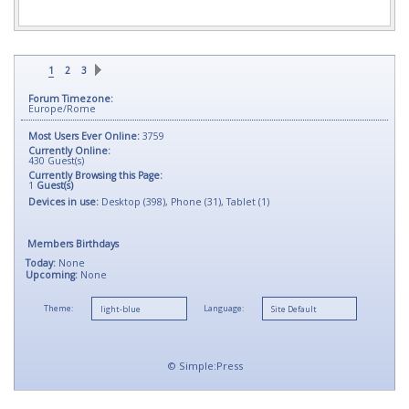
1
2
3
Forum Timezone:
Europe/Rome
Most Users Ever Online:
3759
Currently Online:
430
Guest(s)
Currently Browsing this Page:
1
Guest(s)
Devices in use:
Desktop (398), Phone (31), Tablet (1)
Members Birthdays
Today:
None
Upcoming:
None
Theme:
Language:
©
Simple:Press