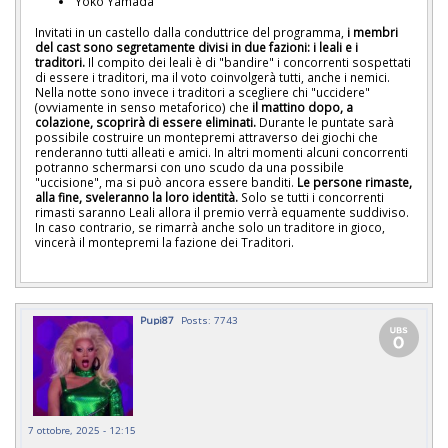
Yoko Yamada
Invitati in un castello dalla conduttrice del programma,
i membri
del cast sono segretamente divisi in due fazioni: i leali e i
traditori.
Il compito dei leali è di "bandire" i concorrenti sospettati
di essere i traditori, ma il voto coinvolgerà tutti, anche i nemici.
Nella notte sono invece i traditori a scegliere chi "uccidere"
(ovviamente in senso metaforico) che
il mattino dopo, a
colazione, scoprirà di essere eliminati.
Durante le puntate sarà
possibile costruire un montepremi attraverso dei giochi che
renderanno tutti alleati e amici. In altri momenti alcuni concorrenti
potranno schermarsi con uno scudo da una possibile
"uccisione", ma si può ancora essere banditi.
Le persone rimaste,
alla fine, sveleranno la loro identità.
Solo se tutti i concorrenti
rimasti saranno Leali allora il premio verrà equamente suddiviso.
In caso contrario, se rimarrà anche solo un traditore in gioco,
vincerà il montepremi la fazione dei Traditori.
Pupi87
Posts: 7743
7 ottobre, 2025 - 12:15