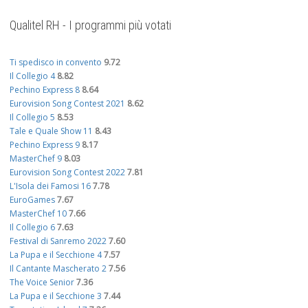
Qualitel RH - I programmi più votati
Ti spedisco in convento
9.72
Il Collegio 4
8.82
Pechino Express 8
8.64
Eurovision Song Contest 2021
8.62
Il Collegio 5
8.53
Tale e Quale Show 11
8.43
Pechino Express 9
8.17
MasterChef 9
8.03
Eurovision Song Contest 2022
7.81
L'Isola dei Famosi 16
7.78
EuroGames
7.67
MasterChef 10
7.66
Il Collegio 6
7.63
Festival di Sanremo 2022
7.60
La Pupa e il Secchione 4
7.57
Il Cantante Mascherato 2
7.56
The Voice Senior
7.36
La Pupa e il Secchione 3
7.44