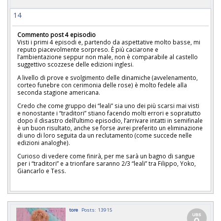
14
Commento post 4 episodio
Visti i primi 4 episodi e, partendo da aspettative molto basse, mi
reputo piacevolmente sorpreso. È più caciarone e
l’ambientazione seppur non male, non è comparabile al castello
suggettivo scozzese delle edizioni inglesi.
A livello di prove e svolgimento delle dinamiche (avvelenamento,
corteo funebre con cerimonia delle rose) è molto fedele alla
seconda stagione americana.
Credo che come gruppo dei “leali” sia uno dei più scarsi mai visti
e nonostante i “traditori” stiano facendo molti errori e sopratutto
dopo il disastro dell’ultimo episodio, l’arrivare intatti in semifinale
è un buon risultato, anche se forse avrei preferito un eliminazione
di uno di loro seguita da un reclutamento (come succede nelle
edizioni analoghe).
Curioso di vedere come finirà, per me sarà un bagno di sangue
per i “traditori” e a trionfare saranno 2/3 “leali” tra Filippo, Yoko,
Giancarlo e Tess.
tore
Posts: 13915