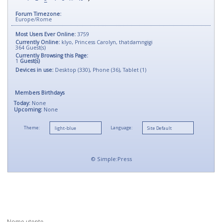
Forum Timezone:
Europe/Rome
Most Users Ever Online:
3759
Currently Online:
klyo
,
Princess Carolyn
,
thatdamngigi
364
Guest(s)
Currently Browsing this Page:
1
Guest(s)
Devices in use:
Desktop (330), Phone (36), Tablet (1)
Members Birthdays
Today:
None
Upcoming:
None
Theme:
Language:
©
Simple:Press
Nome utente