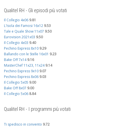
Qualitel RH - Gli episodi più votati
Il Collegio 4x06
9.81
L'Isola dei Famosi 16x12
9.53
Tale e Quale Show 11x07
9.50
Eurovision 2021x03
9.50
Il Collegio 4x03
9.40
Pechino Express 8x10
9.29
Ballando con le Stelle 16x01
9.23
Bake Off 7x14
9.16
MasterChef 11x23, 11x24
9.14
Pechino Express 9x10
9.07
Pechino Express 8x06
9.03
Il Collegio 5x05
9.00
Bake Off 8x07
9.00
Il Collegio 5x06
8.84
Qualitel RH - I programmi più votati
Ti spedisco in convento
9.72