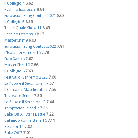
Il Collegio 4
8.82
Pechino Express 8
8.64
Eurovision Song Contest 2021
8.62
Il Collegio 5
8.53
Tale e Quale Show 11
8.43
Pechino Express 9
8.17
MasterChef 9
8.03
Eurovision Song Contest 2022
7.81
L'Isola dei Famosi 16
7.78
EuroGames
7.67
MasterChef 10
7.66
Il Collegio 6
7.63
Festival di Sanremo 2022
7.60
La Pupa e il Secchione 4
7.57
Il Cantante Mascherato 2
7.56
The Voice Senior
7.36
La Pupa e il Secchione 3
7.44
Temptation Island 7
7.26
Bake Off All Stars Battle
7.22
Ballando con le Stelle 16
7.11
X Factor 14
7.02
Bake Off 7
7.01