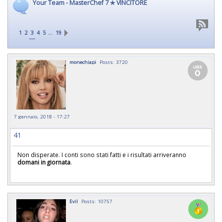
Your Team - MasterChef 7 ✯ VINCITORE
…
1
2
3
4
5
19
monechiapi
Posts: 3720
7 gennaio, 2018 - 17:27
41
Non disperate. I conti sono stati fatti e i risultati arriveranno
domani in giornata
.
Evil
Posts: 10757