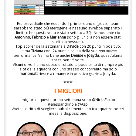
Era prevedibile che essendo il primo round di gioco, i team
sarebbero stato più eterogenei e nessuno avrebbe superato il
limite (che questa volta è stato settato a 30). Nonostante ciò
Antonino
,
Fabrizio
e
Marianna
sono gli unici a non essere stati
scelti da nessuno.
Top scorer della settimana è
Davide
con 20 punti in positivo,
ultima
Tiziana
con -24 punti a causa della sua
non ottima
performance. Vanno bene anche
Denise
e
Joayda
, quest'ultima
scelta ben 15 volte.
Alcuni di voi hanno subito sfruttato la possibilità di riempire più
slot della squadra con uno stesso concorrento ma solo
mariomatt
riesce a rimanere in positivo grazie a Joayda.
✯✯✯
I MIGLIORI
I migliori di questa prima settimana sono @NicksFactor,
@alessandrino e @Asp.
Avete il diritto di scegliere pubblicamente uno tra i quattro poteri
messi a disposizione.