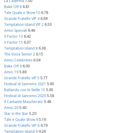
La Caserma
7.00
Bake Off 8
6.81
Tale Quale e Show 10
6.78
Grande Fratello VIP 4
6.69
Temptation Island VIP 2
6.53
Amici Speciali
6.46
X Factor 13
6.42
X Factor 15
6.37
Temptation Island 8
6.36
The Voice Senior 2
6.15
Amici Celebrities
6.04
Bake Off 9
6.00
Amici 19
5.89
Grande Fratello VIP 5
5.77
Festival di Sanremo 2021
5.65
Ballando con le Stelle 15
5.65
Festival di Sanremo 2020
5.58
Il Cantante Mascherato
5.48
Amici 20
5.40
Star in the Star
5.20
Tale e Quale Show 9
5.16
Grande Fratello VIP 6
4.79
Temptation Island 9
4.26