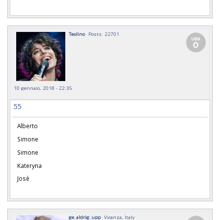
Teolino
Posts: 22701
10 gennaio, 2018 - 22:35
55
Alberto
Simone
Simone
Kateryna
Josè
ge_aldrig_upp
Vicenza, Italy