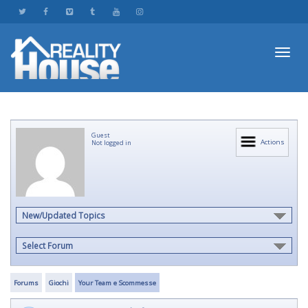
Toggl
Guest
navig
Actions
Not logged in
New/Updated Topics
Select Forum
Forums
Giochi
Your Team e Scommesse