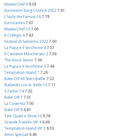
MasterChef 9
8.03
Eurovision Song Contest 2022
7.81
L'Isola dei Famosi 16
7.78
EuroGames
7.67
MasterChef 10
7.66
Il Collegio 6
7.63
Festival di Sanremo 2022
7.60
La Pupa e il Secchione 4
7.57
Il Cantante Mascherato 2
7.56
The Voice Senior
7.36
La Pupa e il Secchione 3
7.44
Temptation Island 7
7.26
Bake Off All Stars Battle
7.22
Ballando con le Stelle 16
7.11
X Factor 14
7.02
Bake Off 7
7.01
La Caserma
7.00
Bake Off 8
6.81
Tale Quale e Show 10
6.78
Grande Fratello VIP 4
6.69
Temptation Island VIP 2
6.53
Amici Speciali
6.46