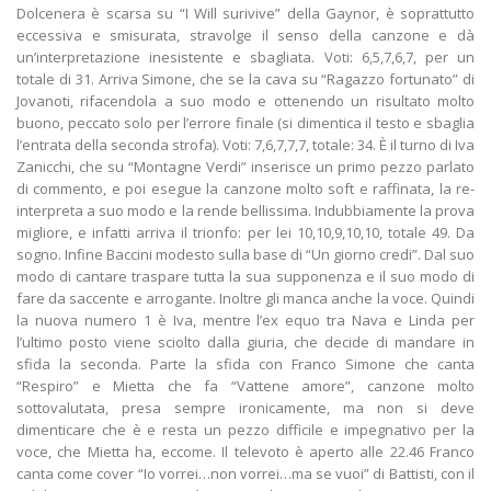
Dolcenera è scarsa su “I Will surivive” della Gaynor, è soprattutto
eccessiva e smisurata, stravolge il senso della canzone e dà
un’interpretazione inesistente e sbagliata. Voti: 6,5,7,6,7, per un
totale di 31. Arriva Simone, che se la cava su “Ragazzo fortunato” di
Jovanoti, rifacendola a suo modo e ottenendo un risultato molto
buono, peccato solo per l’errore finale (si dimentica il testo e sbaglia
l’entrata della seconda strofa). Voti: 7,6,7,7,7, totale: 34. È il turno di Iva
Zanicchi, che su “Montagne Verdi” inserisce un primo pezzo parlato
di commento, e poi esegue la canzone molto soft e raffinata, la re-
interpreta a suo modo e la rende bellissima. Indubbiamente la prova
migliore, e infatti arriva il trionfo: per lei 10,10,9,10,10, totale 49. Da
sogno. Infine Baccini modesto sulla base di “Un giorno credi”. Dal suo
modo di cantare traspare tutta la sua supponenza e il suo modo di
fare da saccente e arrogante. Inoltre gli manca anche la voce. Quindi
la nuova numero 1 è Iva, mentre l’ex equo tra Nava e Linda per
l’ultimo posto viene sciolto dalla giuria, che decide di mandare in
sfida la seconda. Parte la sfida con Franco Simone che canta
“Respiro” e Mietta che fa “Vattene amore”, canzone molto
sottovalutata, presa sempre ironicamente, ma non si deve
dimenticare che è e resta un pezzo difficile e impegnativo per la
voce, che Mietta ha, eccome. Il televoto è aperto alle 22.46 Franco
canta come cover “Io vorrei…non vorrei…ma se vuoi” di Battisti, con il