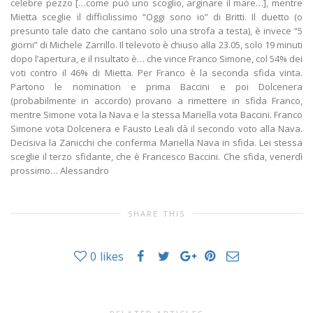
celebre pezzo […come può uno scoglio, arginare il mare…], mentre
Mietta sceglie il difficilissimo “Oggi sono io” di Britti. Il duetto (o
presunto tale dato che cantano solo una strofa a testa), è invece “5
giorni” di Michele Zarrillo. Il televoto è chiuso alla 23.05, solo 19 minuti
dopo l’apertura, e il risultato è… che vince Franco Simone, col 54% dei
voti contro il 46% di Mietta. Per Franco è la seconda sfida vinta.
Partono le nomination e prima Baccini e poi Dolcenera
(probabilmente in accordo) provano a rimettere in sfida Franco,
mentre Simone vota la Nava e la stessa Mariella vota Baccini. Franco
Simone vota Dolcenera e Fausto Leali dà il secondo voto alla Nava.
Decisiva la Zanicchi che conferma Mariella Nava in sfida. Lei stessa
sceglie il terzo sfidante, che è Francesco Baccini. Che sfida, venerdì
prossimo… Alessandro
SHARE THIS
0
likes