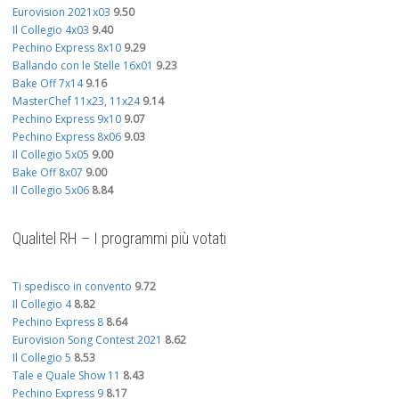
Eurovision 2021x03
9.50
Il Collegio 4x03
9.40
Pechino Express 8x10
9.29
Ballando con le Stelle 16x01
9.23
Bake Off 7x14
9.16
MasterChef 11x23, 11x24
9.14
Pechino Express 9x10
9.07
Pechino Express 8x06
9.03
Il Collegio 5x05
9.00
Bake Off 8x07
9.00
Il Collegio 5x06
8.84
Qualitel RH – I programmi più votati
Ti spedisco in convento
9.72
Il Collegio 4
8.82
Pechino Express 8
8.64
Eurovision Song Contest 2021
8.62
Il Collegio 5
8.53
Tale e Quale Show 11
8.43
Pechino Express 9
8.17