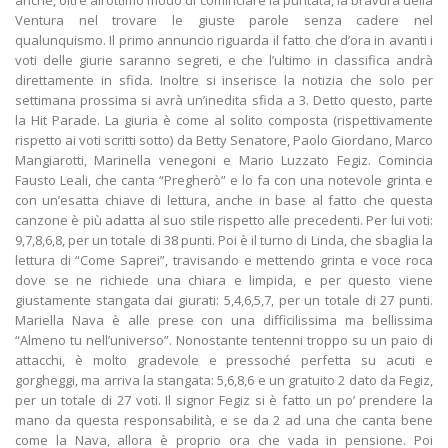
anche, oltre all’ottimo modo di cominciare la puntata, la bravura della
Ventura nel trovare le giuste parole senza cadere nel
qualunquismo. Il primo annuncio riguarda il fatto che d’ora in avanti i
voti delle giurie saranno segreti, e che l’ultimo in classifica andrà
direttamente in sfida. Inoltre si inserisce la notizia che solo per
settimana prossima si avrà un’inedita sfida a 3. Detto questo, parte
la Hit Parade. La giuria è come al solito composta (rispettivamente
rispetto ai voti scritti sotto) da Betty Senatore, Paolo Giordano, Marco
Mangiarotti, Marinella venegoni e Mario Luzzato Fegiz. Comincia
Fausto Leali, che canta “Pregherò” e lo fa con una notevole grinta e
con un’esatta chiave di lettura, anche in base al fatto che questa
canzone è più adatta al suo stile rispetto alle precedenti. Per lui voti:
9,7,8,6,8, per un totale di 38 punti. Poi è il turno di Linda, che sbaglia la
lettura di “Come Saprei”, travisando e mettendo grinta e voce roca
dove se ne richiede una chiara e limpida, e per questo viene
giustamente stangata dai giurati: 5,4,6,5,7, per un totale di 27 punti.
Mariella Nava è alle prese con una difficilissima ma bellissima
“Almeno tu nell’universo”. Nonostante tentenni troppo su un paio di
attacchi, è molto gradevole e pressoché perfetta su acuti e
gorgheggi, ma arriva la stangata: 5,6,8,6 e un gratuito 2 dato da Fegiz,
per un totale di 27 voti. Il signor Fegiz si è fatto un po’ prendere la
mano da questa responsabilità, e se da 2 ad una che canta bene
come la Nava, allora è proprio ora che vada in pensione. Poi