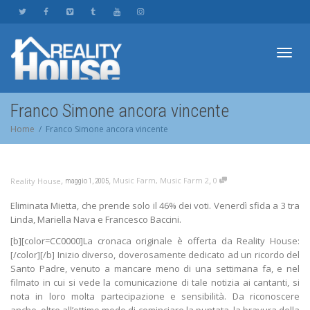
Toggl
Franco Simone ancora vincente
Home
Franco Simone ancora vincente
navig
,
,
,
Music Farm
,
Music Farm 2
0
Reality House
maggio 1, 2005
Eliminata Mietta, che prende solo il 46% dei voti. Venerdì sfida a 3 tra
Linda, Mariella Nava e Francesco Baccini.
[b][color=CC0000]La cronaca originale è offerta da Reality House:
[/color][/b] Inizio diverso, doverosamente dedicato ad un ricordo del
Santo Padre, venuto a mancare meno di una settimana fa, e nel
filmato in cui si vede la comunicazione di tale notizia ai cantanti, si
nota in loro molta partecipazione e sensibilità. Da riconoscere