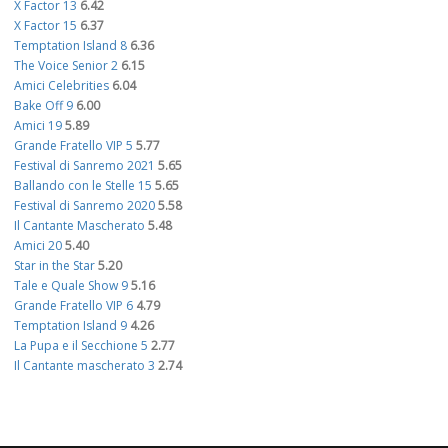
X Factor 13
6.42
X Factor 15
6.37
Temptation Island 8
6.36
The Voice Senior 2
6.15
Amici Celebrities
6.04
Bake Off 9
6.00
Amici 19
5.89
Grande Fratello VIP 5
5.77
Festival di Sanremo 2021
5.65
Ballando con le Stelle 15
5.65
Festival di Sanremo 2020
5.58
Il Cantante Mascherato
5.48
Amici 20
5.40
Star in the Star
5.20
Tale e Quale Show 9
5.16
Grande Fratello VIP 6
4.79
Temptation Island 9
4.26
La Pupa e il Secchione 5
2.77
Il Cantante mascherato 3
2.74