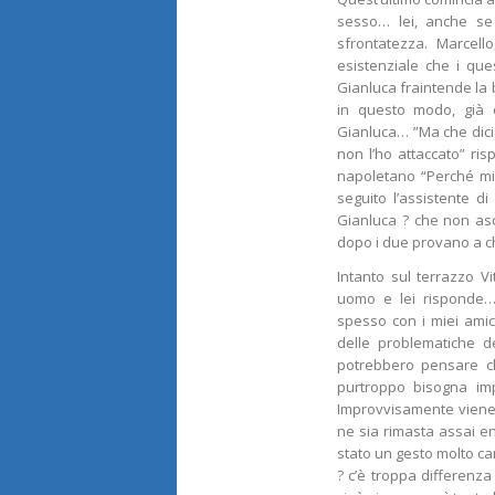
sesso… lei, anche se
sfrontatezza. Marcello
esistenziale che i que
Gianluca fraintende la
in questo modo, già è
Gianluca… ”Ma che dici
non l’ho attaccato” ris
napoletano “Perché mi 
seguito l’assistente d
Gianluca ? che non asc
dopo i due provano a ch
Intanto sul terrazzo V
uomo e lei risponde
spesso con i miei amici
delle problematiche d
potrebbero pensare che
purtroppo bisogna imp
Improvvisamente viene f
ne sia rimasta assai ent
stato un gesto molto ca
? c’è troppa differenza