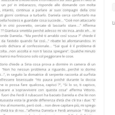
 un po’ in imbarazzo, risponde alle domande con molta
, intanto, continua a parlare ai suoi compagni della crisi
sti giorni continua a turbarlo. Daniela cerca confortarlo ma
 bella hostess e guardate cosa succede… “Cioè non attaccarlo
L
 in crisi poveretto, cercate di lasciarlo stare….” Afferma
 ?? Gianluca smettila perché adesso mi sto inca..ando eh… io
ponde Daniela.. “Ma perché ti arrabbi così scusa ?” chiede il
da fastidio quando fai così…” ribatte lei allontanandosi. In
i volo dichiara al confessionale… “Sai qual è il problema di
olta…non ascolta e non ti lascia spiegare”. Qualche minuto
iarirsi ma finiscono solo col peggiorare le cose.
ittorio chiede a Siria cosa prova a dormire in camera di un
… “Non ho nessun problema a riguardo…perché io dormo
…”, in seguito la domatrice di serpente racconta al surfista
ell’essere bisessuale “Ho paura poiché durante la doccia
 io possa fare qualcosa, capisci ?”, “Si lo so, ti capisco,
arare a sopravvivere con questa cosa” afferma Vittorio.
uori che Ferdi il rubacuori ha baciato Daniela e che lei non
usiasta vista la grande differenza d’età che c’è tra i due: “E’
rino al momento, però cioè… non deve capitare più, mi spiego
 d’età tra di noi…”afferma Daniela e Ferdi annuisce “ Ma poi