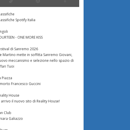
🌿
🎲
⭐️
lassifiche
lassifiche Spotify Italia
ingoli
OURTEEN - ONE MORE KISS
estival di Sanremo 2026
e Martino mette in soffitta Sanremo Giovani,
Giorno 153
Giorno 38
uovo meccanismo e selezione nello spazio di
ffari Tuoi
tinypic.com/2yp183m.jpg
http://i51.tinypic.com/2hi2j2u.png
http://xs536.
a Piazza
ca di sorprese e di
Bentornati al consueto
E’ guerra aper
 morto Francesco Guccini
na… Marco e Vanessa
appuntamento giornaliero con
Grande Fratell
finalmente aver
la rubrica che tratta di quello
Paolo ha prov
eality House
punto d’incontro,...
che succede dentro la casa
tensioni: molti
n arrivo il nuovo sito di Reality House!
del...
an Club
hiara Galiazzo