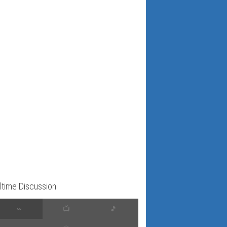
ltime Discussioni
∞
📺
🎵