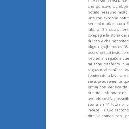
cioè ci sono così tante 
che pensavo avrebbe 
notato nessuno molto a
una che avrebbe potuto
sei molto più matura ?” 
labbra “Siii sicuramen
compagni la storia dell
di liceo e che nonostant
align=right]http://xs13
uscirono tutti insieme 
loro ed in seguito a qu
mi sono trasferito in
ragazzo al confession
cominciato a lavorare c
sera, precisamente que
ormai non vedeva da t
riuscito a sfondare nel
avendo così la possibil
storia eh ?? Tutti no
invece… il suo raccont
dire ? A domani con il