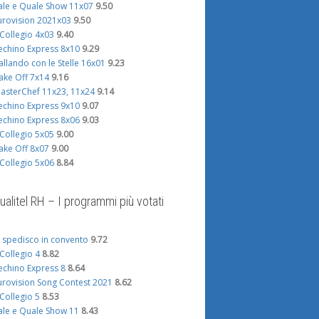
ale e Quale Show 11x07
9.50
urovision 2021x03
9.50
l Collegio 4x03
9.40
echino Express 8x10
9.29
allando con le Stelle 16x01
9.23
ake Off 7x14
9.16
asterChef 11x23, 11x24
9.14
echino Express 9x10
9.07
echino Express 8x06
9.03
l Collegio 5x05
9.00
ake Off 8x07
9.00
l Collegio 5x06
8.84
ualitel RH – I programmi più votati
i spedisco in convento
9.72
l Collegio 4
8.82
echino Express 8
8.64
urovision Song Contest 2021
8.62
l Collegio 5
8.53
ale e Quale Show 11
8.43