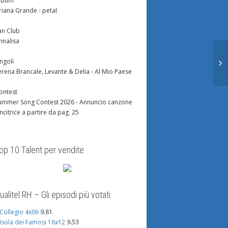
lbum
riana Grande - petal
an Club
nnalisa
ingoli
erena Brancale, Levante & Delia - Al Mio Paese
ontest
ummer Song Contest 2026 - Annuncio canzone
incitrice a partire da pag. 25
op 10 Talent per vendite
ualitel RH – Gli episodi più votati
l Collegio 4x06
9.81
'Isola dei Famosi 16x12
9.53