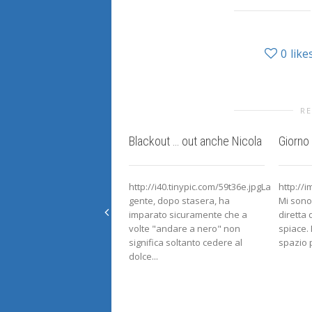
0
like
RE
Blackout … out anche Nicola
Giorno
http://i40.tinypic.com/59t36e.jpgLa
http://
gente, dopo stasera, ha
Mi sono
imparato sicuramente che a
diretta 
volte "andare a nero" non
spiace. 
significa soltanto cedere al
spazio p
dolce...