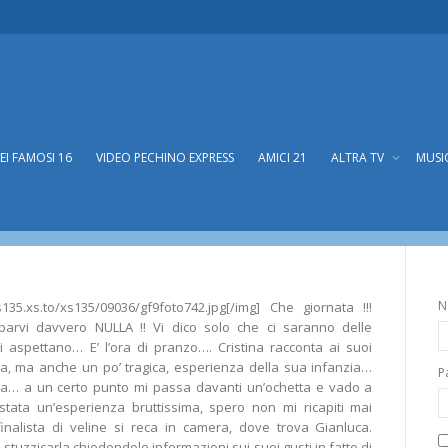
DEI FAMOSI 16
VIDEO PECHINO EXPRESS
AMICI 21
ALTRA TV
MUSI
N
xs135.xs.to/xs135/09036/gf9foto742.jpg[/img] Che giornata !!!
iparvi davvero NULLA !! Vi dico solo che ci saranno delle
si aspettano… E’ l’ora di pranzo…. Cristina racconta ai suoi
a, ma anche un po’ tragica, esperienza della sua infanzia…
P
tta… a un certo punto mi passa davanti un’ochetta e vado a
stata un’esperienza bruttissima, spero non mi ricapiti mai
finalista di veline si reca in camera, dove trova Gianluca.
stuzzicarla chiedendole informazioni sui suoi gusti in fatto di