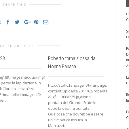
SHARE THIS
C
C
s
S
F
LATED ARTICLES
F
D
 23
Roberto torna a casa da
Giorno 57
n
Nonna Banana
A
img189.imageshack.us/img189/3825/valerias.jpgCosa?
http://i40.
L
 perso la lapidazione in
Puntata ric
È
http://static.fanpage.it/tvfanpage/wp-
di Claudia Letizia? Mi
colpi sce
content/uploads/2011/02/robeota-
Prima delle immagini c’è
sembrano 
R
al-gf11-300×225.jpgNona
er...
trovato un 
I
puntata del Grande Fratello
dopo la decima puntata.
F
Qualcosa che dovrebbe essere
C
un simpatico mix tra la
Marcuzzi...