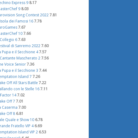
echino Express 9
8.17
asterChef 9
8.03
urovision Song Contest 2022
7.81
'Isola dei Famosi 16
7.78
uroGames
7.67
asterChef 10
7.66
l Collegio 6
7.63
estival di Sanremo 2022
7.60
a Pupa e il Secchione 4
7.57
l Cantante Mascherato 2
7.56
he Voice Senior
7.36
a Pupa e il Secchione 3
7.44
emptation Island 7
7.26
ake Off All Stars Battle
7.22
allando con le Stelle 16
7.11
 Factor 14
7.02
ake Off 7
7.01
a Caserma
7.00
ake Off 8
6.81
ale Quale e Show 10
6.78
rande Fratello VIP 4
6.69
emptation Island VIP 2
6.53