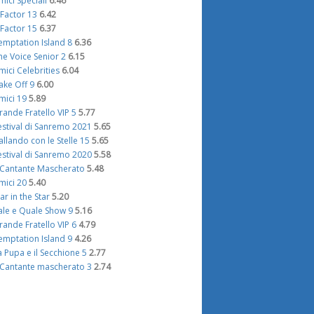
mici Speciali
6.46
 Factor 13
6.42
 Factor 15
6.37
emptation Island 8
6.36
he Voice Senior 2
6.15
mici Celebrities
6.04
ake Off 9
6.00
mici 19
5.89
rande Fratello VIP 5
5.77
estival di Sanremo 2021
5.65
allando con le Stelle 15
5.65
estival di Sanremo 2020
5.58
l Cantante Mascherato
5.48
mici 20
5.40
tar in the Star
5.20
ale e Quale Show 9
5.16
rande Fratello VIP 6
4.79
emptation Island 9
4.26
a Pupa e il Secchione 5
2.77
l Cantante mascherato 3
2.74