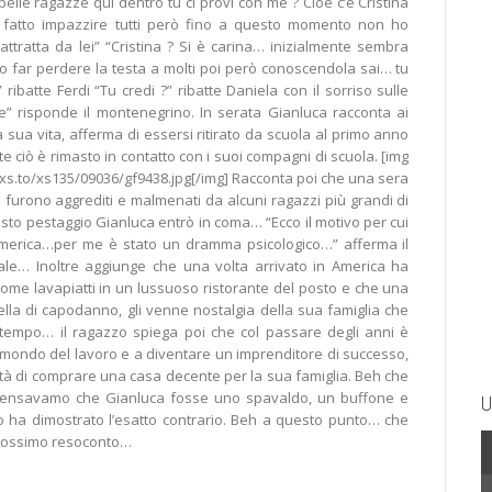
belle ragazze qui dentro tu ci provi con me ? Cioè c’è Cristina
fatto impazzire tutti però fino a questo momento non ho
ttratta da lei” “Cristina ? Si è carina… inizialmente sembra
 far perdere la testa a molti poi però conoscendola sai… tu
ribatte Ferdi “Tu credi ?” ribatte Daniela con il sorriso sulle
te” risponde il montenegrino. In serata Gianluca racconta ai
a sua vita, afferma di essersi ritirato da scuola al primo anno
e ciò è rimasto in contatto con i suoi compagni di scuola. [img
5.xs.to/xs135/09036/gf9438.jpg[/img] Racconta poi che una sera
e furono aggrediti e malmenati da alcuni ragazzi più grandi di
esto pestaggio Gianluca entrò in coma… “Ecco il motivo per cui
 America…per me è stato un dramma psicologico…” afferma il
ale… Inoltre aggiunge che una volta arrivato in America ha
ome lavapiatti in un lussuoso ristorante del posto e che una
lla di capodanno, gli venne nostalgia della sua famiglia che
empo… il ragazzo spiega poi che col passare degli anni è
 mondo del lavoro e a diventare un imprenditore di successo,
ità di comprare una casa decente per la sua famiglia. Beh che
i pensavamo che Gianluca fosse uno spavaldo, un buffone e
U
o ha dimostrato l’esatto contrario. Beh a questo punto… che
 prossimo resoconto…