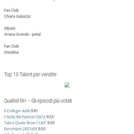
Fan Club
Chiara Galiazzo
Album
Ariana Grande - petal
Fan Club
Annalisa
Top 10 Talent per vendite
Qualitel RH – Gli episodi più votati
Il Collegio 4x06
9.81
L'Isola dei Famosi 16x12
9.53
Tale e Quale Show 11x07
9.50
Eurovision 2021x03
9.50