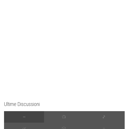
Ultime Discussioni
∞
📺
🎵
🌿
🎲
⭐️