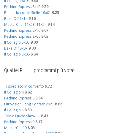
Il Collegio 4x03
9.40
Pechino Express 8x10
9.29
Ballando con le Stelle 16x01
9.23
Bake Off 7x14
9.16
MasterChef 11x23, 11x24
9.14
Pechino Express 9x10
9.07
Pechino Express 8x06
9.03
Il Collegio 5x05
9.00
Bake Off 8x07
9.00
Il Collegio 5x06
8.84
Qualitel RH – I programmi più votati
Ti spedisco in convento
9.72
Il Collegio 4
8.82
Pechino Express 8
8.64
Eurovision Song Contest 2021
8.62
Il Collegio 5
8.53
Tale e Quale Show 11
8.43
Pechino Express 9
8.17
MasterChef 9
8.03