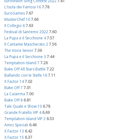
Eurovision Song Contest 2022
7.81
L'Isola dei Famosi 16
7.78
EuroGames
7.67
MasterChef 10
7.66
Il Collegio 6
7.63
Festival di Sanremo 2022
7.60
La Pupa e il Secchione 4
7.57
Il Cantante Mascherato 2
7.56
The Voice Senior
7.36
La Pupa e il Secchione 3
7.44
Temptation Island 7
7.26
Bake Off All Stars Battle
7.22
Ballando con le Stelle 16
7.11
X Factor 14
7.02
Bake Off 7
7.01
La Caserma
7.00
Bake Off 8
6.81
Tale Quale e Show 10
6.78
Grande Fratello VIP 4
6.69
Temptation Island VIP 2
6.53
Amici Speciali
6.46
X Factor 13
6.42
X Factor 15
6.37