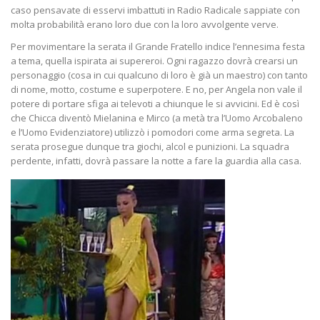
caso pensavate di esservi imbattuti in Radio Radicale sappiate con
molta probabilità erano loro due con la loro avvolgente verve.
Per movimentare la serata il Grande Fratello indice l’ennesima festa
a tema, quella ispirata ai supereroi. Ogni ragazzo dovrà crearsi un
personaggio (cosa in cui qualcuno di loro è già un maestro) con tanto
di nome, motto, costume e superpotere. E no, per Angela non vale il
potere di portare sfiga ai televoti a chiunque le si avvicini. Ed è così
che Chicca diventò Mielanina e Mirco (a metà tra l’Uomo Arcobaleno
e l’Uomo Evidenziatore) utilizzò i pomodori come arma segreta. La
serata prosegue dunque tra giochi, alcol e punizioni. La squadra
perdente, infatti, dovrà passare la notte a fare la guardia alla casa.