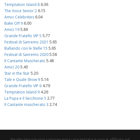
Temptation Island 8
6.36
The Voice Senior 2
6.15
Amici Celebrities
6.04
Bake Off 9
6.00
Amici 19
5.89
Grande Fratello VIP 5
5.77
Festival di Sanremo 2021
5.65
Ballando con le Stelle 15
5.65
Festival di Sanremo 2020
5.58
Il Cantante Mascherato
5.48
Amici 20
5.40
Star in the Star
5.20
Tale e Quale Show 9
5.16
Grande Fratello VIP 6
4.79
Temptation Island 9
4.26
La Pupa e il Secchione 5
2.77
Il Cantante mascherato 3
2.74
Reality House non rappresenta una testata e non è affiliato né