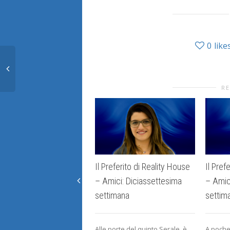
0
like
RE
Il Preferito di Reality House
Il Pref
– Amici: Diciassettesima
– Amic
settimana
settim
Alle porte del quinto Serale, è
A poche