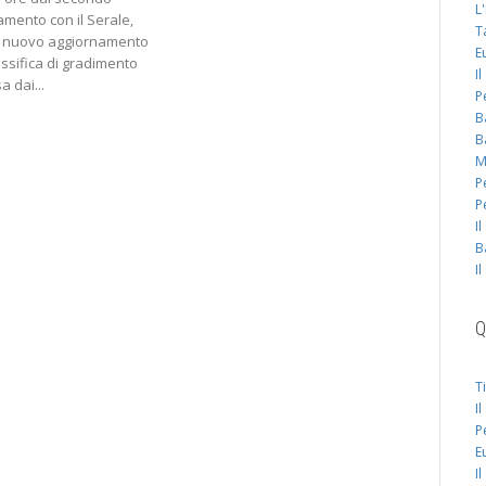
L
mento con il Serale,
T
 nuovo aggiornamento
E
assifica di gradimento
I
 dai...
P
B
B
M
P
P
I
B
I
Q
T
I
P
E
I