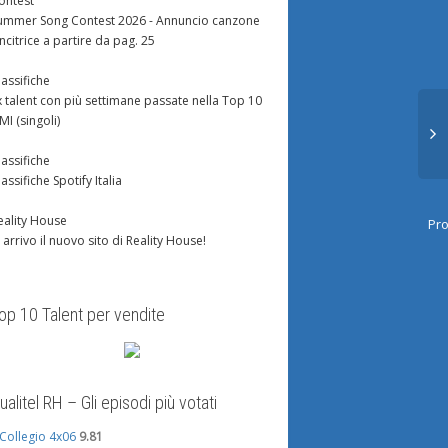
ontest
ummer Song Contest 2026 - Annuncio canzone
incitrice a partire da pag. 25
lassifiche
x talent con più settimane passate nella Top 10
IMI (singoli)
lassifiche
lassifiche Spotify Italia
28 Novembre
Gabriella lascia Amici,
Alcune infor
eality House
Pro
Anbeta è il grinch del Natale
serale di Am
n arrivo il nuovo sito di Reality House!
2010
.imagehost.it/di-
prendiamo dalla
ato071109310.jpg
Aggiornato * Il
op 10 Talent per vendite
nto di sabato scorso,
29 gennaio; * 
http://www.danzadance.com/special/anbeta/anb
ora nessuno conosce
costruito in u
È praticamente l’alba: oggi Amici
non tutto il resto...
parte quaranta minuti prima
rispetto al solito;
ualitel RH – Gli episodi più votati
evidentemente le proteste di
Maria hanno...
l Collegio 4x06
9.81