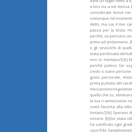
dare un taglio netto a t
a loro sia a me stessa. 
considerate lesive nei
comunque nel momento s
detto, ma sai, il mio ca
passa per la testa. H
perchè, se pensavo una 
prima ad andarmene. [b]
o gli strascichi di quel
stata perdonata del tutt
non lo meritava?[/b] 
perchè potevo far s
credo ci siano persone 
gusto personale, Anto
prima puntata del serale
meccanismo/regolament
quello che so, eliminars
la tua ri-ammissione nel
come favorita alla vitto
lontano?[/b] Speravo di
vincere. [b]Sei stata v
ha vanificato ogni grad
caso?[/b] Semplicemen