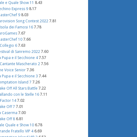
ale e Quale Show 11
8.43
echino Express 9
8.17
asterChef 9
8.03
urovision Song Contest 2022
7.81
'Isola dei Famosi 16
7.78
uroGames
7.67
asterChef 10
7.66
l Collegio 6
7.63
estival di Sanremo 2022
7.60
a Pupa e il Secchione 4
7.57
l Cantante Mascherato 2
7.56
he Voice Senior
7.36
a Pupa e il Secchione 3
7.44
emptation Island 7
7.26
ake Off All Stars Battle
7.22
allando con le Stelle 16
7.11
 Factor 14
7.02
ake Off 7
7.01
a Caserma
7.00
ake Off 8
6.81
ale Quale e Show 10
6.78
rande Fratello VIP 4
6.69