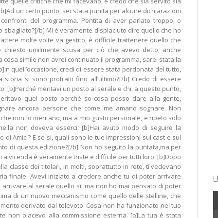
utte quelle critiche che mi facevano, e credo che sia servito sia
[b]Ad un certo punto, sei stata punita per alcune dichiarazioni
 confronti del programma. Pentita di aver parlato troppo, o
bagliato?[/b] Mi è veramente dispiaciuto dire quello che ho
rattere molte volte va gestito, è difficile trattenere quello che
o chiesto umilmente scusa per ciò che avevo detto, anche
cosa simile non avrei continuato il programma, sarei stata la
In quell’occasione, credi di essere stata perdonata del tutto,
la storia si sono protratti fino all’ultimo?[/b] Credo di essere
o. [b]Perché meritavi un posto al serale e chi, a questo punto,
Meritavo quel posto perchè so cosa posso dare alla gente,
ognare ancora persone che come me amano sognare. Non
che non lo meritano, ma a mio gusto personale, e ripeto solo
nella non doveva esserci. [b]Hai avuto modo di seguire la
 di Amici? E se si, quali sono le tue impressioni sul cast e sul
o di questa edizione?[/b] Non ho seguito la puntata,ma per
i a vicenda è veramente triste e difficile per tutti loro. [b]Dopo
la classe dei titolari, in molti, soprattutto in rete, ti vedevano
ria finale. Avevi iniziato a credere anche tu di poter arrivare
U
 arrivare al serale quello si, ma non ho mai pensato di poter
ittima di un nuovo meccanismo come quello delle stelline, che
imento derivato dal televoto. Cosa non ha funzionato nel tuo
te non piacevo alla commissione esterna. [b]La tua è stata