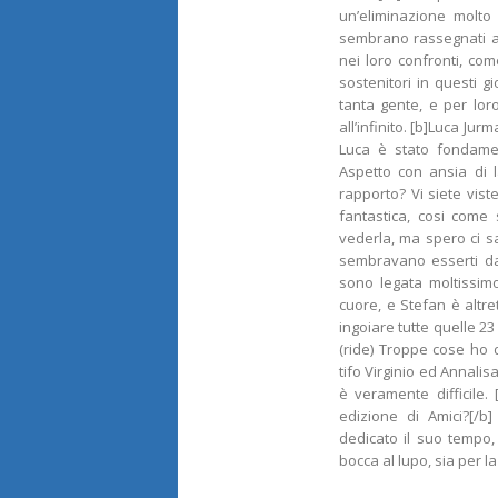
un’eliminazione molto
sembrano rassegnati a 
nei loro confronti, come
sostenitori in questi g
tanta gente, e per loro
all’infinito. [b]Luca J
Luca è stato fondamen
Aspetto con ansia di l
rapporto? Vi siete vis
fantastica, cosi come
vederla, ma spero ci sar
sembravano esserti dav
sono legata moltissim
cuore, e Stefan è altre
ingoiare tutte quelle 23 
(ride) Troppe cose ho d
tifo Virginio ed Annalis
è veramente difficile.
edizione di Amici?[/b
dedicato il suo tempo, 
bocca al lupo, sia per la