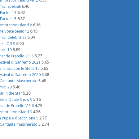
emptation Island VIP 2
6.53
mici Speciali
6.46
 Factor 13
6.42
 Factor 15
6.37
emptation Island 8
6.36
he Voice Senior 2
6.15
mici Celebrities
6.04
ake Off 9
6.00
mici 19
5.89
rande Fratello VIP 5
5.77
estival di Sanremo 2021
5.65
allando con le Stelle 15
5.65
estival di Sanremo 2020
5.58
l Cantante Mascherato
5.48
mici 20
5.40
tar in the Star
5.20
ale e Quale Show 9
5.16
rande Fratello VIP 6
4.79
emptation Island 9
4.26
a Pupa e il Secchione 5
2.77
l Cantante mascherato 3
2.74