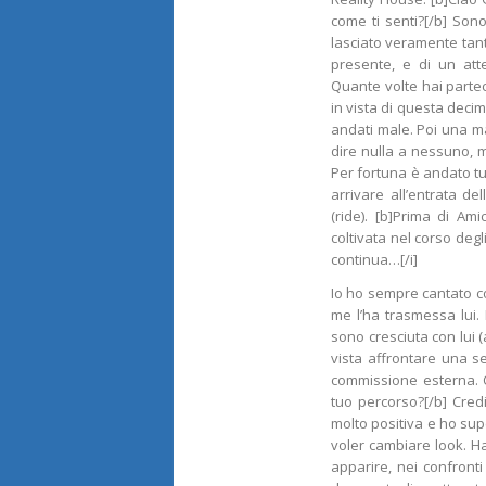
come ti senti?[/b] Son
lasciato veramente tant
presente, e di un atte
Quante volte hai parteci
in vista di questa deci
andati male. Poi una ma
dire nulla a nessuno, m
Per fortuna è andato tut
arrivare all’entrata de
(ride). [b]Prima di A
coltivata nel corso degl
continua…[/i]
Io ho sempre cantato c
me l’ha trasmessa lui.
sono cresciuta con lui (
vista affrontare una se
commissione esterna. Co
tuo percorso?[/b] Cred
molto positiva e ho supe
voler cambiare look. Ha
apparire, nei confronti