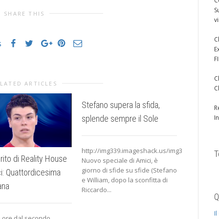
C
S
SHARE THIS
v
C
s
E
F
C
LATED ARTICLES
C
Stefano supera la sfida,
Daytime 
R
splende sempre il Sole
I
http://www
S06A.jpgRi
http://img339.imageshack.us/img339/3309/sab
T
sfida di ca
erito di Reality House
Nuovo speciale di Amici, è
di cui anc
giorno di sfide su sfide (Stefano
i: Quattordicesima
l’esito. Se 
e William, dopo la sconfitta di
ana
Riccardo...
Q
I
 ore dal secondo