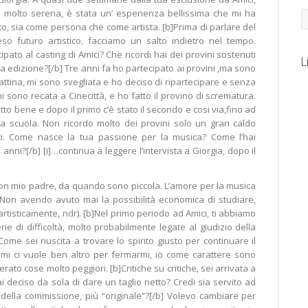
o molto serena, è stata un’ esperienza bellissima che mi ha
o, sia come persona che come artista. [b]Prima di parlare del
so futuro artistico, facciamo un salto indietro nel tempo.
pato al casting di Amici? Che ricordi hai dei provini sostenuti
L
ma edizione?[/b] Tre anni fa ho partecipato ai provini ,ma sono
ttina, mi sono svegliata e ho deciso di ripartecipare e senza
i sono recata a Cinecittà, e ho fatto il provino di scrematura.
to bene e dopo il primo c’è stato il secondo e cosi via,fino ad
lla scuola. Non ricordo molto dei provini solo un gran caldo
mici. Come nasce la tua passione per la musica? Come l’hai
i anni?[/b] [i]…continua a leggere l’intervista a Giorgia, dopo il
on mio padre, da quando sono piccola. L’amore per la musica
 Non avendo avuto mai la possibilità economica di studiare,
artisticamente, ndr). [b]Nel primo periodo ad Amici, ti abbiamo
rie di difficoltà, molto probabilmente legate al giudizio della
me sei riuscita a trovare lo spirito giusto per continuare il
imi ci vuole ben altro per fermarmi, io come carattere sono
rato cose molto peggiori. [b]Critiche su critiche, sei arrivata a
i deciso da sola di dare un taglio netto? Credi sia servito ad
 della commissione, più “originale”?[/b] Volevo cambiare per