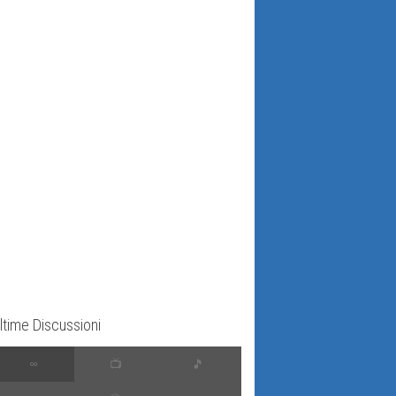
ltime Discussioni
∞
📺
🎵