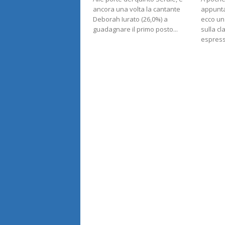
ancora una volta la cantante
appunta
Deborah Iurato (26,0%) a
ecco un
guadagnare il primo posto...
sulla cl
espressa