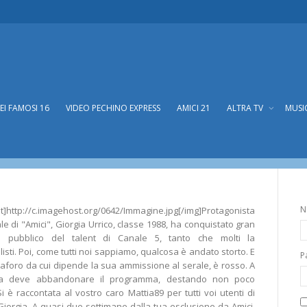
DEI FAMOSI 16
VIDEO PECHINO EXPRESS
AMICI 21
ALTRA TV
MUSI
o, la TuttoPepe di Amici 10
pe di Amici 10
N
p://c.imagehost.org/0642/Immagine.jpg[/img]Protagonista
le di "Amici", Giorgia Urrico, classe 1988, ha conquistato gran
o pubblico del talent di Canale 5, tanto che molti la
isti. Poi, come tutti noi sappiamo, qualcosa è andato storto. E
P
maforo da cui dipende la sua ammissione al serale, è rosso. A
gia deve abbandonare il programma, destando non poco
i è raccontata al vostro caro Mattia89 per tutti voi utenti di
Giorgia. A quasi due settimane dalla tua esclusione da Amici,