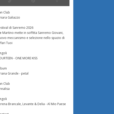
🌿
🎲
⭐️
an Club
hiara Galiazzo
estival di Sanremo 2026
e Martino mette in soffitta Sanremo Giovani,
uovo meccanismo e selezione nello spazio di
ffari Tuoi
ingoli
OURTEEN - ONE MORE KISS
lbum
riana Grande - petal
an Club
nnalisa
ingoli
erena Brancale, Levante & Delia - Al Mio Paese