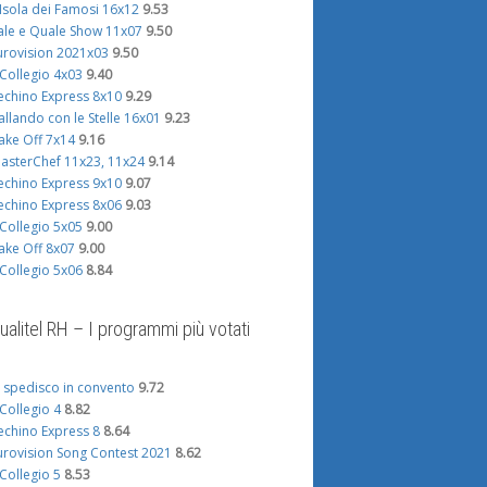
'Isola dei Famosi 16x12
9.53
ale e Quale Show 11x07
9.50
urovision 2021x03
9.50
l Collegio 4x03
9.40
echino Express 8x10
9.29
allando con le Stelle 16x01
9.23
ake Off 7x14
9.16
asterChef 11x23, 11x24
9.14
echino Express 9x10
9.07
echino Express 8x06
9.03
l Collegio 5x05
9.00
ake Off 8x07
9.00
l Collegio 5x06
8.84
ualitel RH – I programmi più votati
i spedisco in convento
9.72
l Collegio 4
8.82
echino Express 8
8.64
urovision Song Contest 2021
8.62
l Collegio 5
8.53