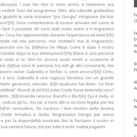
 discussa. I tuoi fan non si sono arresi, e nemmeno ora
vederti fuori dal programma. Oltre alla naturale gratitudine
F
 giudichi le varie iniziative “pro Giorgia” intraprese dai tuoi
C
iorni?[/b] Sono contentissima di essere arrivata nel cuore di
 farò il possibile. Mi sono stati molto vicino e li ringrazierò
F
urman. Cosa ha rappresentato durante l’esperienza ad Amici?[/b]
D
tale nel mio percorso, non smetterò mai di ringraziarlo.
n
avorare con lui. [b]Maria De Filippi. Come è stato il vostro
A
te/sentite dopo la tua eliminazione?[/b] Maria è una persona
 si vede in tv. Non ho ancora avuto modo e occasione di
S
à. [b]Due sono le persone, tra tutti gli altri concorrenti, che
F
vero vicine: Gabriella e Stefan. Li senti ancora?[/b] Certo,
o a loro, Gabriella è una ragazza favolosa con un grande
A
ttanto generoso, educato. [b]Di qualcuno hai detto: “Le farei
A
stelline!”. Ricordi di chi?[/b] (ride) Credo fosse Antonella vero?
etto.. [b]Domanda retorica: Bianchi o Blu?[/b] Qui è bella, io
F
a, vedi un pò tu.. ma sai, ci sono altri a cui sono legata, per me
A
 [b]Per concludere, chi saranno i due vincitori della decima
] Credo Annalisa e Giulia. Ringraziamo Giorgia per averci
S
e per la disponibilità mostrata. Noi le facciamo il nostro in
S
 sua carriera futura, che per tutto il resto. mattia paganini