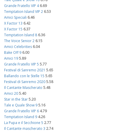
Grande Fratello VIP 4
6.69
Temptation Island VIP 2
6.53
Amici Speciali
6.46
X Factor 13
6.42
X Factor 15
6.37
Temptation Island 8
6.36
The Voice Senior 2
6.15
Amici Celebrities
6.04
Bake Off 9
6.00
Amici 19
5.89
Grande Fratello VIP 5
5.77
Festival di Sanremo 2021
5.65
Ballando con le Stelle 15
5.65
Festival di Sanremo 2020
5.58
Il Cantante Mascherato
5.48
Amici 20
5.40
Star in the Star
5.20
Tale e Quale Show 9
5.16
Grande Fratello VIP 6
4.79
Temptation Island 9
4.26
La Pupa e il Secchione 5
2.77
Il Cantante mascherato 3
2.74