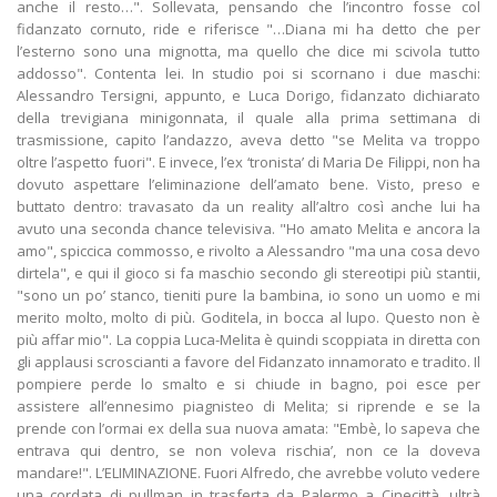
anche il resto…". Sollevata, pensando che l’incontro fosse col
fidanzato cornuto, ride e riferisce "…Diana mi ha detto che per
l’esterno sono una mignotta, ma quello che dice mi scivola tutto
addosso". Contenta lei. In studio poi si scornano i due maschi:
Alessandro Tersigni, appunto, e Luca Dorigo, fidanzato dichiarato
della trevigiana minigonnata, il quale alla prima settimana di
trasmissione, capito l’andazzo, aveva detto "se Melita va troppo
oltre l’aspetto fuori". E invece, l’ex ‘tronista’ di Maria De Filippi, non ha
dovuto aspettare l’eliminazione dell’amato bene. Visto, preso e
buttato dentro: travasato da un reality all’altro così anche lui ha
avuto una seconda chance televisiva. "Ho amato Melita e ancora la
amo", spiccica commosso, e rivolto a Alessandro "ma una cosa devo
dirtela", e qui il gioco si fa maschio secondo gli stereotipi più stantii,
"sono un po’ stanco, tieniti pure la bambina, io sono un uomo e mi
merito molto, molto di più. Goditela, in bocca al lupo. Questo non è
più affar mio". La coppia Luca-Melita è quindi scoppiata in diretta con
gli applausi scroscianti a favore del Fidanzato innamorato e tradito. Il
pompiere perde lo smalto e si chiude in bagno, poi esce per
assistere all’ennesimo piagnisteo di Melita; si riprende e se la
prende con l’ormai ex della sua nuova amata: "Embè, lo sapeva che
entrava qui dentro, se non voleva rischia’, non ce la doveva
mandare!". L’ELIMINAZIONE. Fuori Alfredo, che avrebbe voluto vedere
una cordata di pullman in trasferta da Palermo a Cinecittà, ultrà