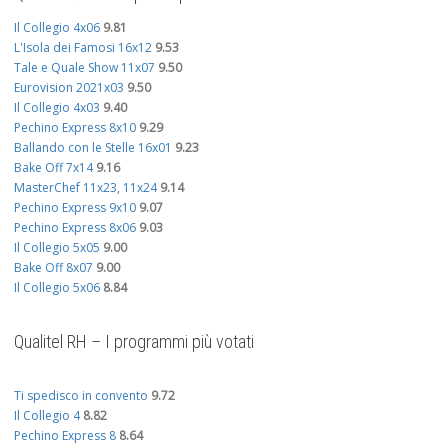
Il Collegio 4x06
9.81
L'Isola dei Famosi 16x12
9.53
Tale e Quale Show 11x07
9.50
Eurovision 2021x03
9.50
Il Collegio 4x03
9.40
Pechino Express 8x10
9.29
Ballando con le Stelle 16x01
9.23
Bake Off 7x14
9.16
MasterChef 11x23, 11x24
9.14
Pechino Express 9x10
9.07
Pechino Express 8x06
9.03
Il Collegio 5x05
9.00
Bake Off 8x07
9.00
Il Collegio 5x06
8.84
Qualitel RH – I programmi più votati
Ti spedisco in convento
9.72
Il Collegio 4
8.82
Pechino Express 8
8.64