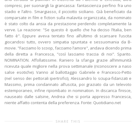
compresi, per suonargli la grancassa: fantascienza perfino fra uno
stadio e l’altro. Smargiasso, il picciotto siciliano. Già beneficiato da
comparsate in film e fiction sulla malavita organizzata, da nominato
è stato colto da ansia da prestazione perdendo completamente la
verve. La reazione: "Se questo è quello che ha deciso l’Italia, ben
fatto è". Eppure aveva tentato fino all’ultimo di scansare l’uscita
giocandosi tutto, ovvero simpatia spuntata e sessuomania da B-
movie. "Facciamo lo scoop, facciamo l’amore", andava dicendo prima
della diretta a Francesca, "così lasciamo traccia di noi". Sparito.
NOMINATION. Affollatissime. Raniero la sfanga grazie all’immunità
ricevuta quale migliore nella prova settimanale (riconoscere a naso
salse esotiche). Vanno al ballottaggio Gabriele e Francesco-Petto
(nel senso dei pettorali ipertrofici), Alessandro lo sciupa-fidanzati e
Massimo, prima condannato all’uscita, poi graziato da un televoto
estemporaneo, infine ripiombato in nomination. In discarica finisce,
nauseato dalle salsine, Andrea che si porta appresso Francesca,
niente affatto contenta della preferenza. Fonte: Quotidiano.net
SHARE THIS