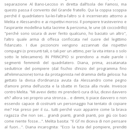
separazione Al Bano-Lecciso in diretta dall’Isola dei Famosi, ma
questo passa il convento del Grande fratello. Qui la coppia scoppia
perché il quadrilatero lui-lei-l’altra-l’altro si è incernierato attorno a
Melita e Alessandro e ai rispettivi morosi. Il pompiere trasteverino e
l’aspirante modellina tutta lacrime & perizoma, le une (di coccodrillo)
"perché sono sicura di aver ferito qualcuno, ho baciato un altro",
l’altro quale arma di offesa conficcata nel cuore del legittimo
fidanzato. I due piccioncini vengono azzannati dai rispettivi
compagni (o presunti tali, o tali per un attimo, per la vita intera o solo
sotto le telecamere). IN PRINCIPIO si prendono a male parole i
segmenti femminili del quadrilatero. Diana, prima, assatanata
seduttrice del pompiere (dal fischio d’inizio del programma fino
all’eliminazione) torna da protagonista nel dramma della gelosia: ha
gettato la divisa d’ordinanza avuta da Alessandro come pegno
d’amore prima dell’uscita e la sbatte in faccia alla rivale. Inveisce
contro Melita. "Mi avevi detto: mi prenderò cura di lui, dicevi davvero
eh? allora sei proprio una stronza… e dimmi, ti piace davvero o non
essendo capace di costruirti un personaggio hai tentato di copiare
me? Hai preso per il cu.. tutti perché vuoi apparire come la brava
ragazza che non sei… grandi pianti, grandi pianti, poi giù coi baci
come niente fosse…". Melita basita: "Il Gf mi diceva di non pensare
al fuori…". Diana incarognita: "Ecco la tuta del pompiere, prenditi