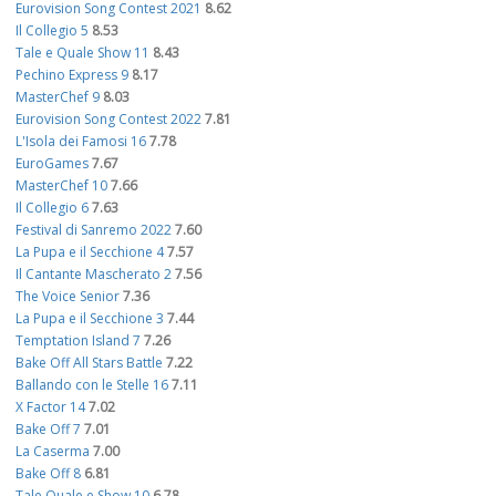
Eurovision Song Contest 2021
8.62
Il Collegio 5
8.53
Tale e Quale Show 11
8.43
Pechino Express 9
8.17
MasterChef 9
8.03
Eurovision Song Contest 2022
7.81
L'Isola dei Famosi 16
7.78
EuroGames
7.67
MasterChef 10
7.66
Il Collegio 6
7.63
Festival di Sanremo 2022
7.60
La Pupa e il Secchione 4
7.57
Il Cantante Mascherato 2
7.56
The Voice Senior
7.36
La Pupa e il Secchione 3
7.44
Temptation Island 7
7.26
Bake Off All Stars Battle
7.22
Ballando con le Stelle 16
7.11
X Factor 14
7.02
Bake Off 7
7.01
La Caserma
7.00
Bake Off 8
6.81
Tale Quale e Show 10
6.78