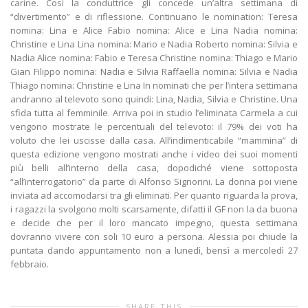
carine. Così la conduttrice gli concede un’altra settimana di
“divertimento” e di riflessione. Continuano le nomination: Teresa
nomina: Lina e Alice Fabio nomina: Alice e Lina Nadia nomina:
Christine e Lina Lina nomina: Mario e Nadia Roberto nomina: Silvia e
Nadia Alice nomina: Fabio e Teresa Christine nomina: Thiago e Mario
Gian Filippo nomina: Nadia e Silvia Raffaella nomina: Silvia e Nadia
Thiago nomina: Christine e Lina In nominati che per l’intera settimana
andranno al televoto sono quindi: Lina, Nadia, Silvia e Christine. Una
sfida tutta al femminile. Arriva poi in studio l’eliminata Carmela a cui
vengono mostrate le percentuali del televoto: il 79% dei voti ha
voluto che lei uscisse dalla casa. All’indimenticabile “mammina” di
questa edizione vengono mostrati anche i video dei suoi momenti
più belli all’interno della casa, dopodiché viene sottoposta
“all’interrogatorio” da parte di Alfonso Signorini. La donna poi viene
inviata ad accomodarsi tra gli eliminati. Per quanto riguarda la prova,
i ragazzi la svolgono molti scarsamente, difatti il GF non la da buona
e decide che per il loro mancato impegno, questa settimana
dovranno vivere con soli 10 euro a persona. Alessia poi chiude la
puntata dando appuntamento non a lunedì, bensì a mercoledì 27
febbraio.
SHARE THIS