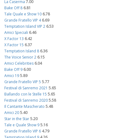
La Caserma
7.00
Bake Off 8
6.81
Tale Quale e Show 10
6.78
Grande Fratello VIP 4
6.69
Temptation Island VIP 2
6.53
Amici Speciali
6.46
X Factor 13
6.42
X Factor 15
6.37
Temptation Island 8
6.36
The Voice Senior 2
6.15
Amici Celebrities
6.04
Bake Off 9
6.00
Amici 19
5.89
Grande Fratello VIP 5
5.77
Festival di Sanremo 2021
5.65
Ballando con le Stelle 15
5.65
Festival di Sanremo 2020
5.58
Il Cantante Mascherato
5.48
Amici 20
5.40
Star in the Star
5.20
Tale e Quale Show 9
5.16
Grande Fratello VIP 6
4.79
Temptation Island 9
4.26