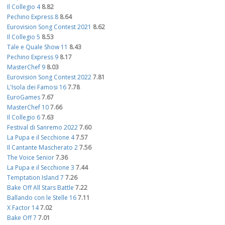
Il Collegio 4
8.82
Pechino Express 8
8.64
Eurovision Song Contest 2021
8.62
Il Collegio 5
8.53
Tale e Quale Show 11
8.43
Pechino Express 9
8.17
MasterChef 9
8.03
Eurovision Song Contest 2022
7.81
L'Isola dei Famosi 16
7.78
EuroGames
7.67
MasterChef 10
7.66
Il Collegio 6
7.63
Festival di Sanremo 2022
7.60
La Pupa e il Secchione 4
7.57
Il Cantante Mascherato 2
7.56
The Voice Senior
7.36
La Pupa e il Secchione 3
7.44
Temptation Island 7
7.26
Bake Off All Stars Battle
7.22
Ballando con le Stelle 16
7.11
X Factor 14
7.02
Bake Off 7
7.01