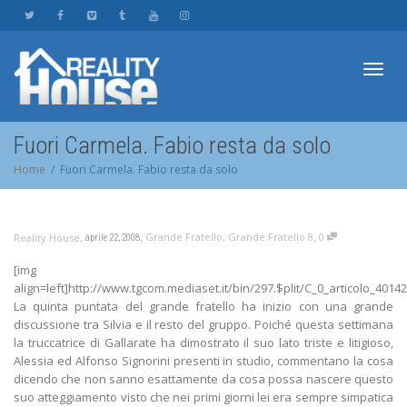
Toggl
Fuori Carmela. Fabio resta da solo
Home
Fuori Carmela. Fabio resta da solo
navig
,
,
,
Grande Fratello
,
Grande Fratello 8
0
Reality House
aprile 22, 2008
[img
align=left]http://www.tgcom.mediaset.it/bin/297.$plit/C_0_articolo_4014
La quinta puntata del grande fratello ha inizio con una grande
discussione tra Silvia e il resto del gruppo. Poiché questa settimana
la truccatrice di Gallarate ha dimostrato il suo lato triste e litigioso,
Alessia ed Alfonso Signorini presenti in studio, commentano la cosa
dicendo che non sanno esattamente da cosa possa nascere questo
suo atteggiamento visto che nei primi giorni lei era sempre simpatica