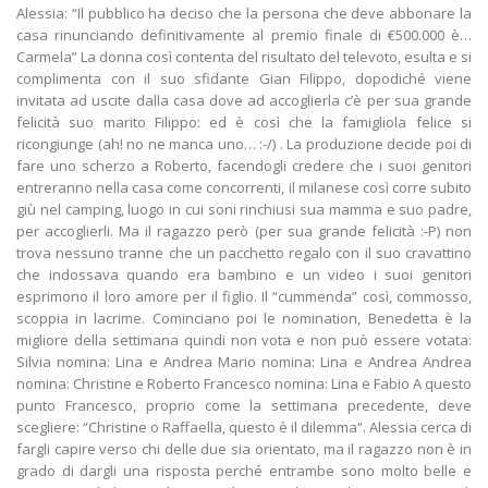
Alessia: “Il pubblico ha deciso che la persona che deve abbonare la
casa rinunciando definitivamente al premio finale di €500.000 è…
Carmela” La donna così contenta del risultato del televoto, esulta e si
complimenta con il suo sfidante Gian Filippo, dopodiché viene
invitata ad uscite dalla casa dove ad accoglierla c’è per sua grande
felicità suo marito Filippo: ed è così che la famigliola felice si
ricongiunge (ah! no ne manca uno… :-/) . La produzione decide poi di
fare uno scherzo a Roberto, facendogli credere che i suoi genitori
entreranno nella casa come concorrenti, il milanese così corre subito
giù nel camping, luogo in cui soni rinchiusi sua mamma e suo padre,
per accoglierli. Ma il ragazzo però (per sua grande felicità :-P) non
trova nessuno tranne che un pacchetto regalo con il suo cravattino
che indossava quando era bambino e un video i suoi genitori
esprimono il loro amore per il figlio. Il “cummenda” così, commosso,
scoppia in lacrime. Cominciano poi le nomination, Benedetta è la
migliore della settimana quindi non vota e non può essere votata:
Silvia nomina: Lina e Andrea Mario nomina: Lina e Andrea Andrea
nomina: Christine e Roberto Francesco nomina: Lina e Fabio A questo
punto Francesco, proprio come la settimana precedente, deve
scegliere: “Christine o Raffaella, questo è il dilemma“. Alessia cerca di
fargli capire verso chi delle due sia orientato, ma il ragazzo non è in
grado di dargli una risposta perché entrambe sono molto belle e