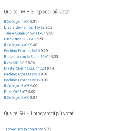
Qualitel RH – Gli episodi più votati
Il Collegio 4x06
9.81
L'Isola dei Famosi 16x12
9.53
Tale e Quale Show 11x07
9.50
Eurovision 2021x03
9.50
Il Collegio 4x03
9.40
Pechino Express 8x10
9.29
Ballando con le Stelle 16x01
9.23
Bake Off 7x14
9.16
MasterChef 11x23, 11x24
9.14
Pechino Express 9x10
9.07
Pechino Express 8x06
9.03
Il Collegio 5x05
9.00
Bake Off 8x07
9.00
Il Collegio 5x06
8.84
Qualitel RH – I programmi più votati
Ti spedisco in convento
9.72