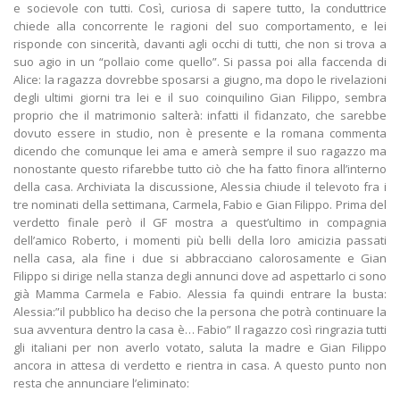
e socievole con tutti. Così, curiosa di sapere tutto, la conduttrice
chiede alla concorrente le ragioni del suo comportamento, e lei
risponde con sincerità, davanti agli occhi di tutti, che non si trova a
suo agio in un “pollaio come quello”. Si passa poi alla faccenda di
Alice: la ragazza dovrebbe sposarsi a giugno, ma dopo le rivelazioni
degli ultimi giorni tra lei e il suo coinquilino Gian Filippo, sembra
proprio che il matrimonio salterà: infatti il fidanzato, che sarebbe
dovuto essere in studio, non è presente e la romana commenta
dicendo che comunque lei ama e amerà sempre il suo ragazzo ma
nonostante questo rifarebbe tutto ciò che ha fatto finora all’interno
della casa. Archiviata la discussione, Alessia chiude il televoto fra i
tre nominati della settimana, Carmela, Fabio e Gian Filippo. Prima del
verdetto finale però il GF mostra a quest’ultimo in compagnia
dell’amico Roberto, i momenti più belli della loro amicizia passati
nella casa, ala fine i due si abbracciano calorosamente e Gian
Filippo si dirige nella stanza degli annunci dove ad aspettarlo ci sono
già Mamma Carmela e Fabio. Alessia fa quindi entrare la busta:
Alessia:”il pubblico ha deciso che la persona che potrà continuare la
sua avventura dentro la casa è… Fabio” Il ragazzo così ringrazia tutti
gli italiani per non averlo votato, saluta la madre e Gian Filippo
ancora in attesa di verdetto e rientra in casa. A questo punto non
resta che annunciare l’eliminato: