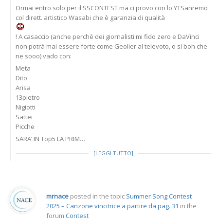
Ormai entro solo per il SSCONTEST ma ci provo con lo YTSanremo
col dirett. artistico Wasabi che è garanzia di qualità
! A casaccio (anche perchè dei giornalisti mi fido zero e DaVinci
non potrà mai essere forte come Geolier al televoto, o sì boh che
ne sooo) vado con:
Meta
Dito
Arisa
13pietro
Nigiotti
Sattei
Picche
SARA’ IN Top5 LA PRIM…
[LEGGI TUTTO]
mrnace
posted in the topic
Summer Song Contest
2025 – Canzone vincitrice a partire da pag. 31
in the
forum
Contest