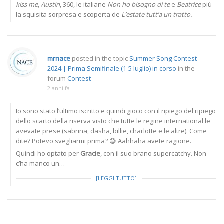
kiss me
,
Austin
, 360, le italiane
Non ho bisogno di te
e
Beatrice
più
la squisita sorpresa e scoperta de
L’estate tutt’a un tratto.
mrnace
posted in the topic
Summer Song Contest
2024 | Prima Semifinale (1-5 luglio) in corso
in the
forum
Contest
2 anni fa
Io sono stato l’ultimo iscritto e quindi gioco con il ripiego del ripiego
dello scarto della riserva visto che tutte le regine international le
avevate prese (sabrina, dasha, billie, charlotte e le altre). Come
dite? Potevo svegliarmi prima? 😅 Aahhaha avete ragione.
Quindi ho optato per
Gracie
, con il suo brano supercatchy. Non
c’ha manco un…
[LEGGI TUTTO]