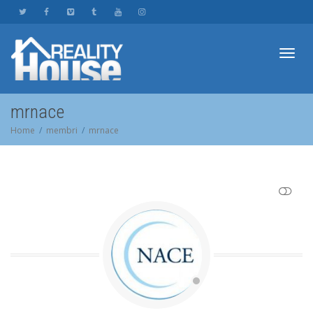
Toggl
mrnace
Home
membri
mrnace
navig
SHOW LESS