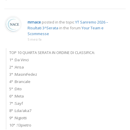
mrnace
posted in the topic
YT Sanremo 2026 –
Risultati 3^Serata
in the forum
Your Team e
Scommesse
5 mesi fa
TOP 10 QUARTA SERATA IN ORDINE DI CLASSIFICA:
1° :Da Vinci
2° :Arisa
3° :MasiniFedez
4° :Brancale
5° :Dito
6° :Meta
7° :Sayf
8° :Lda/aka7
9° :Nigiotti
10° :13pietro