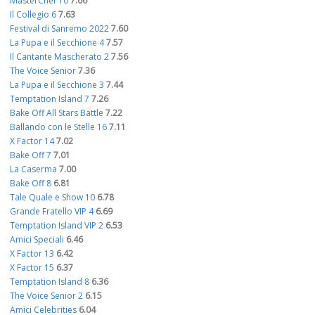
MasterChef 10
7.66
Il Collegio 6
7.63
Festival di Sanremo 2022
7.60
La Pupa e il Secchione 4
7.57
Il Cantante Mascherato 2
7.56
The Voice Senior
7.36
La Pupa e il Secchione 3
7.44
Temptation Island 7
7.26
Bake Off All Stars Battle
7.22
Ballando con le Stelle 16
7.11
X Factor 14
7.02
Bake Off 7
7.01
La Caserma
7.00
Bake Off 8
6.81
Tale Quale e Show 10
6.78
Grande Fratello VIP 4
6.69
Temptation Island VIP 2
6.53
Amici Speciali
6.46
X Factor 13
6.42
X Factor 15
6.37
Temptation Island 8
6.36
The Voice Senior 2
6.15
Amici Celebrities
6.04