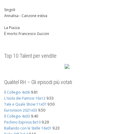
Singoli
Annalisa - Canzone estiva
La Piazza
È morto Francesco Guccini
Top 10 Talent per vendite
Qualitel RH – Gli episodi più votati
Il Collegio 4x06
9.81
L'Isola dei Famosi 16x12
9.53
Tale e Quale Show 11x07
9.50
Eurovision 2021x03
9.50
Il Collegio 4x03
9.40
Pechino Express 8x10
9.29
Ballando con le Stelle 16x01
9.23