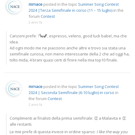
mrnace
posted in the topic
Summer Song Contest
2024 |Terza Semifinale in corso (11 – 15 luglio)
in the
forum
Contest
2 anni fa
Canzoni prefe: ?🦕🦖, espresso, veleno, good luck babe!, ma che
idea.
Ad ogni modo me ne piacciono anche altre e trovo sia stata una
semifinale curiosa, non meno interessante della 2 che ad oggi ha,
tolto mida, 4 brani quasi certi di finire nella mia top10 finale.
mrnace
posted in the topic
Summer Song Contest
2024 | Seconda Semifinale (6-10 luglio) in corso
in
the forum
Contest
2 anni fa
Complimenti ai finalisti della prima semifinale: 👏 a Malavita e 👏
alle restanti.
Le mie prefe di questa invece in ordine sparso:
I like the way you