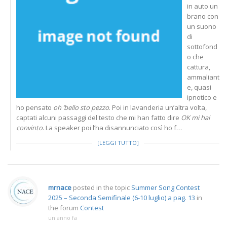
in auto un
brano con
un suono
di
sottofond
o che
cattura,
ammaliant
e, quasi
ipnotico e
ho pensato
oh ‘bello sto pezzo
. Poi in lavanderia un’altra volta,
captati alcuni passaggi del testo che mi han fatto dire
OK mi hai
convinto
. La speaker poi l’ha disannunciato così ho f…
[LEGGI TUTTO]
mrnace
posted in the topic
Summer Song Contest
2025 – Seconda Semifinale (6-10 luglio) a pag. 13
in
the forum
Contest
un anno fa