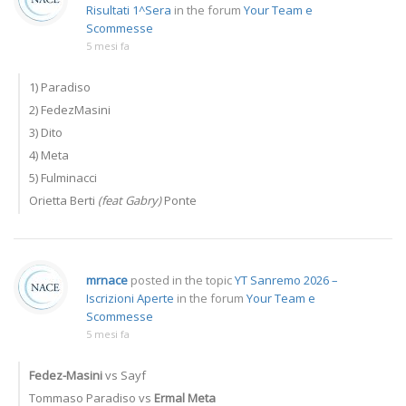
Risultati 1^Sera
in the forum
Your Team e
Scommesse
5 mesi fa
1) Paradiso
2) FedezMasini
3) Dito
4) Meta
5) Fulminacci
Orietta Berti
(feat Gabry)
Ponte
mrnace
posted in the topic
YT Sanremo 2026 –
Iscrizioni Aperte
in the forum
Your Team e
Scommesse
5 mesi fa
Fedez-Masini
vs Sayf
Tommaso Paradiso vs
Ermal Meta