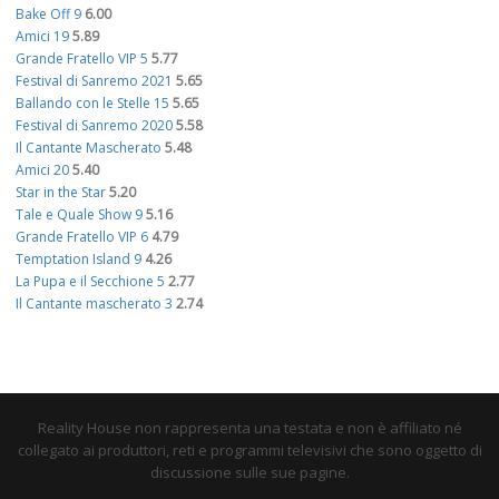
Bake Off 9
6.00
Amici 19
5.89
Grande Fratello VIP 5
5.77
Festival di Sanremo 2021
5.65
Ballando con le Stelle 15
5.65
Festival di Sanremo 2020
5.58
Il Cantante Mascherato
5.48
Amici 20
5.40
Star in the Star
5.20
Tale e Quale Show 9
5.16
Grande Fratello VIP 6
4.79
Temptation Island 9
4.26
La Pupa e il Secchione 5
2.77
Il Cantante mascherato 3
2.74
Reality House non rappresenta una testata e non è affiliato né
collegato ai produttori, reti e programmi televisivi che sono oggetto di
discussione sulle sue pagine.