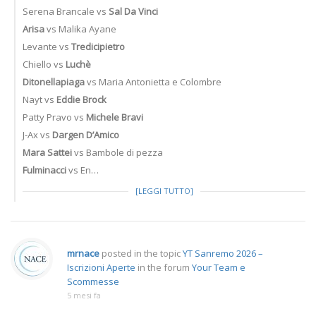
Serena Brancale vs
Sal Da Vinci
Arisa
vs Malika Ayane
Levante vs
Tredicipietro
Chiello vs
Luchè
Ditonellapiaga
vs Maria Antonietta e Colombre
Nayt vs
Eddie Brock
Patty Pravo vs
Michele Bravi
J-Ax vs
Dargen D’Amico
Mara Sattei
vs Bambole di pezza
Fulminacci
vs En…
[LEGGI TUTTO]
mrnace
posted in the topic
YT Sanremo 2026 –
Iscrizioni Aperte
in the forum
Your Team e
Scommesse
5 mesi fa