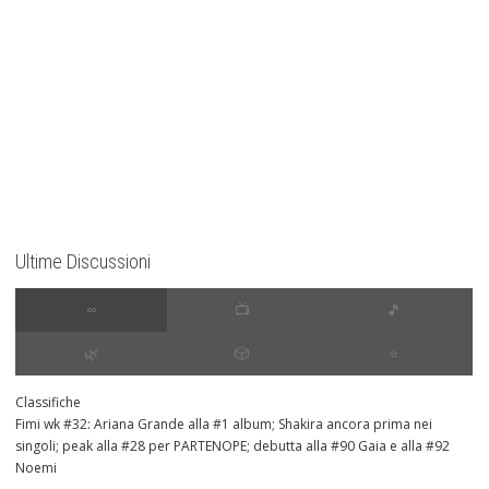
Ultime Discussioni
∞
📺
🎵
🌿
🎲
⭐️
Classifiche
Fimi wk #32: Ariana Grande alla #1 album; Shakira ancora prima nei
singoli; peak alla #28 per PARTENOPE; debutta alla #90 Gaia e alla #92
Noemi