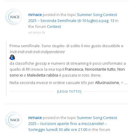
mrnace
posted in the topic
Summer Song Contest
2025 – Seconda Semifinale (6-10 luglio) a pag. 13
in
the forum
Contest
un anno fa
Prima semifinale. Sono stupito: di solito il mio gusto discutibile e
Indi-indi-indi-indi-indipendente
da classifiche gossip e numero di streaming è poco uniformato a
quello di Rh invece la mia top4
Francesca
,
Nonostante tutto
,
Non
sono io
e
Maledetta rabbia
è passata in toto. Bene.
Nella seconda invece in ordine casuale tifo per
Allucinazione
, < …
[LEGGI TUTTO]
mrnace
posted in the topic
Summer Song Contest
2025 – Iscrizioni aperte fino a mezzanotte! –
Sorteggio lunedì 30 alle ore 21:00
in the forum