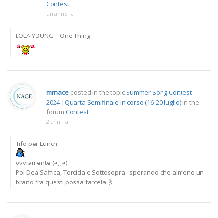
Contest
un anno fa
LOLA YOUNG – One Thing
mrnace
posted in the topic
Summer Song Contest
2024 |Quarta Semifinale in corso (16-20 luglio)
in the
forum
Contest
2 anni fa
Tifo per Lunch
ovviamente (◕‿◕)
Poi Dea Saffica, Torcida e Sottosopra.. sperando che almeno un
brano fra questi possa farcela 🤞