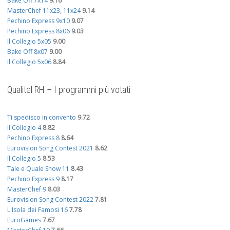
Bake Off 7x14
9.16
MasterChef 11x23, 11x24
9.14
Pechino Express 9x10
9.07
Pechino Express 8x06
9.03
Il Collegio 5x05
9.00
Bake Off 8x07
9.00
Il Collegio 5x06
8.84
Qualitel RH – I programmi più votati
Ti spedisco in convento
9.72
Il Collegio 4
8.82
Pechino Express 8
8.64
Eurovision Song Contest 2021
8.62
Il Collegio 5
8.53
Tale e Quale Show 11
8.43
Pechino Express 9
8.17
MasterChef 9
8.03
Eurovision Song Contest 2022
7.81
L'Isola dei Famosi 16
7.78
EuroGames
7.67