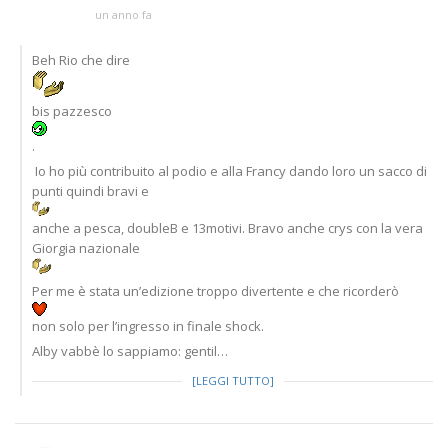
un anno fa
Beh Rio che dire
bis pazzesco
.
Io ho più contribuito al podio e alla Francy dando loro un sacco di
punti quindi bravi e
anche a pesca, doubleB e 13motivi. Bravo anche crys con la vera
Giorgia nazionale
Per me è stata un’edizione troppo divertente e che ricorderò
non solo per l’ingresso in finale shock.
Alby vabbè lo sappiamo: gentil…
[LEGGI TUTTO]