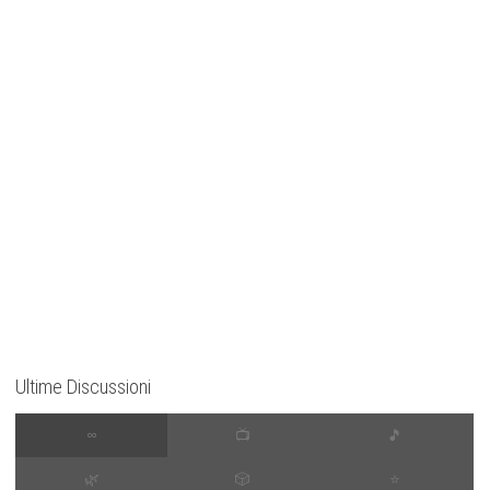
Ultime Discussioni
∞
📺
🎵
🌿
🎲
⭐️