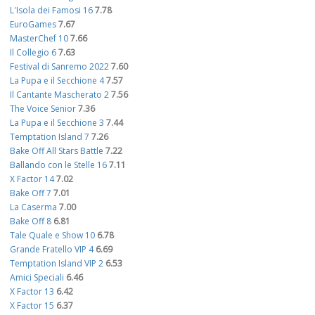
L'Isola dei Famosi 16
7.78
EuroGames
7.67
MasterChef 10
7.66
Il Collegio 6
7.63
Festival di Sanremo 2022
7.60
La Pupa e il Secchione 4
7.57
Il Cantante Mascherato 2
7.56
The Voice Senior
7.36
La Pupa e il Secchione 3
7.44
Temptation Island 7
7.26
Bake Off All Stars Battle
7.22
Ballando con le Stelle 16
7.11
X Factor 14
7.02
Bake Off 7
7.01
La Caserma
7.00
Bake Off 8
6.81
Tale Quale e Show 10
6.78
Grande Fratello VIP 4
6.69
Temptation Island VIP 2
6.53
Amici Speciali
6.46
X Factor 13
6.42
X Factor 15
6.37