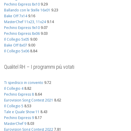
Pechino Express 8x10
9.29
Ballando con le Stelle 16x01
9.23
Bake Off 7x14
9.16
MasterChef 11x23, 11x24
9.14
Pechino Express 9x10
9.07
Pechino Express 8x06
9.03
Il Collegio 5x05
9.00
Bake Off 8x07
9.00
Il Collegio 5x06
8.84
Qualitel RH – I programmi più votati
Ti spedisco in convento
9.72
Il Collegio 4
8.82
Pechino Express 8
8.64
Eurovision Song Contest 2021
8.62
Il Collegio 5
8.53
Tale e Quale Show 11
8.43
Pechino Express 9
8.17
MasterChef 9
8.03
Eurovision Song Contest 2022
7.81