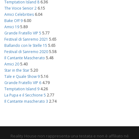
Temptation Island 8
6.36
The Voice Senior 2
6.15
Amici Celebrities
6.04
Bake Off 9
6.00
Amici 19
5.89
Grande Fratello VIP 5
5.77
Festival di Sanremo 2021
5.65
Ballando con le Stelle 15
5.65
Festival di Sanremo 2020
5.58
Il Cantante Mascherato
5.48
Amici 20
5.40
Star in the Star
5.20
Tale e Quale Show 9
5.16
Grande Fratello VIP 6
4.79
Temptation Island 9
4.26
La Pupa e il Secchione 5
2.77
Il Cantante mascherato 3
2.74
Reality House non rappresenta una testata e non è affiliato né