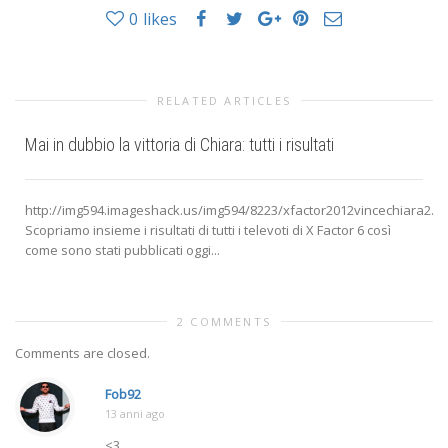
0
likes
RELATED ARTICLES
Mai in dubbio la vittoria di Chiara: tutti i risultati
http://img594.imageshack.us/img594/8223/xfactor2012vincechiara2.jp
Scopriamo insieme i risultati di tutti i televoti di X Factor 6 così
come sono stati pubblicati oggi...
2 COMMENTS
Comments are closed.
Fob92
13 anni ago
<3