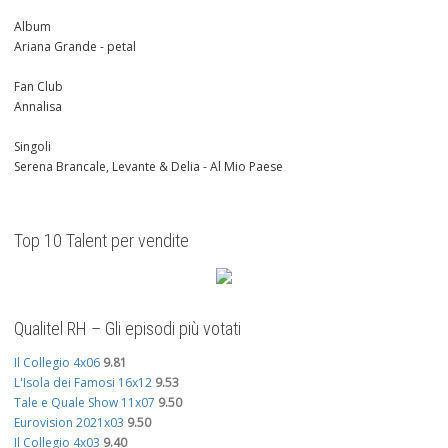
Album
Ariana Grande - petal
Fan Club
Annalisa
Singoli
Serena Brancale, Levante & Delia - Al Mio Paese
Top 10 Talent per vendite
Qualitel RH – Gli episodi più votati
Il Collegio 4x06
9.81
L'Isola dei Famosi 16x12
9.53
Tale e Quale Show 11x07
9.50
Eurovision 2021x03
9.50
Il Collegio 4x03
9.40