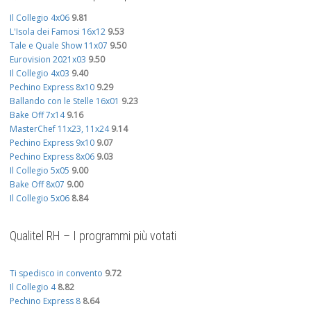
Il Collegio 4x06
9.81
L'Isola dei Famosi 16x12
9.53
Tale e Quale Show 11x07
9.50
Eurovision 2021x03
9.50
Il Collegio 4x03
9.40
Pechino Express 8x10
9.29
Ballando con le Stelle 16x01
9.23
Bake Off 7x14
9.16
MasterChef 11x23, 11x24
9.14
Pechino Express 9x10
9.07
Pechino Express 8x06
9.03
Il Collegio 5x05
9.00
Bake Off 8x07
9.00
Il Collegio 5x06
8.84
Qualitel RH – I programmi più votati
Ti spedisco in convento
9.72
Il Collegio 4
8.82
Pechino Express 8
8.64