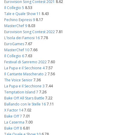
Eurovision Song Contest 2021
8.62
Il Collegio 5
8.53
Tale e Quale Show 11
8.43
Pechino Express 9
8.17
MasterChef 9
8.03
Eurovision Song Contest 2022
7.81
L'Isola dei Famosi 16
7.78
EuroGames
7.67
MasterChef 10
7.66
Il Collegio 6
7.63
Festival di Sanremo 2022
7.60
La Pupa e il Secchione 4
7.57
Il Cantante Mascherato 2
7.56
The Voice Senior
7.36
La Pupa e il Secchione 3
7.44
Temptation Island 7
7.26
Bake Off All Stars Battle
7.22
Ballando con le Stelle 16
7.11
X Factor 14
7.02
Bake Off 7
7.01
La Caserma
7.00
Bake Off 8
6.81
Tale Quale e Show 10
6.78