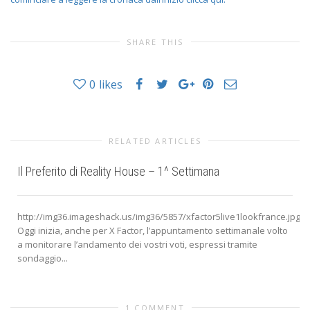
SHARE THIS
0
likes
RELATED ARTICLES
Il Preferito di Reality House – 1^ Settimana
http://img36.imageshack.us/img36/5857/xfactor5live1lookfrance.jpg
Oggi inizia, anche per X Factor, l’appuntamento settimanale volto
a monitorare l’andamento dei vostri voti, espressi tramite
sondaggio...
1 COMMENT