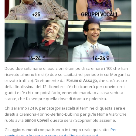
Dopo due settimane di audizioni è tempo di scremare i 100 che han
ricevuto almeno tre sì (o due se capitati nel periodo in cui Morgan ha
trovato traffico). Direttamente dal
Forum di Assago,
che sarà teatro
della finalissima del 12 dicembre, c’è chi ricanterà per convincere i
giudici e c’è chi non potrà farlo, venendo mandato a casa seduta
stante, che fa sempre quella dose di drama e polemica.
Chi saranno i 24 (6 per categoria) scelti al termine di questa sera e
diretti a Cremona-Torino-Berlino-Dublino per gli/le Home Visit? Che
ruolo avrà
Simon Cowell
questa sera? Scopriamolo assieme.
Gli aggiornamenti compariranno in tempo reale qui sotto.
Per
cominciare a leggere la cronaca dall’inizio clicca qui.