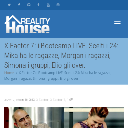
Toggl
X Factor 7: i Bootcamp LIVE. Scelti i 24:
Mika ha le ragazze, Morgan i ragazzi,
navig
Simona i gruppi, Elio gli over.
Home
X Factor 7: i Bootcamp LIVE. Scelti i 24: Mika ha le ragazze,
Morgan i ragazzi, Simona i gruppi, Elio gli over.
,
,
,
X Factor
,
X Factor 7
1
Alex87
ottobre 10, 2013