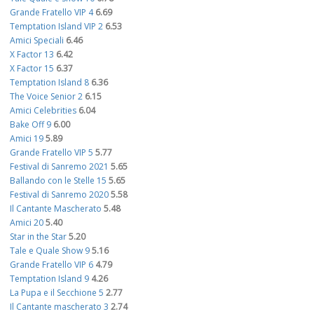
Grande Fratello VIP 4
6.69
Temptation Island VIP 2
6.53
Amici Speciali
6.46
X Factor 13
6.42
X Factor 15
6.37
Temptation Island 8
6.36
The Voice Senior 2
6.15
Amici Celebrities
6.04
Bake Off 9
6.00
Amici 19
5.89
Grande Fratello VIP 5
5.77
Festival di Sanremo 2021
5.65
Ballando con le Stelle 15
5.65
Festival di Sanremo 2020
5.58
Il Cantante Mascherato
5.48
Amici 20
5.40
Star in the Star
5.20
Tale e Quale Show 9
5.16
Grande Fratello VIP 6
4.79
Temptation Island 9
4.26
La Pupa e il Secchione 5
2.77
Il Cantante mascherato 3
2.74