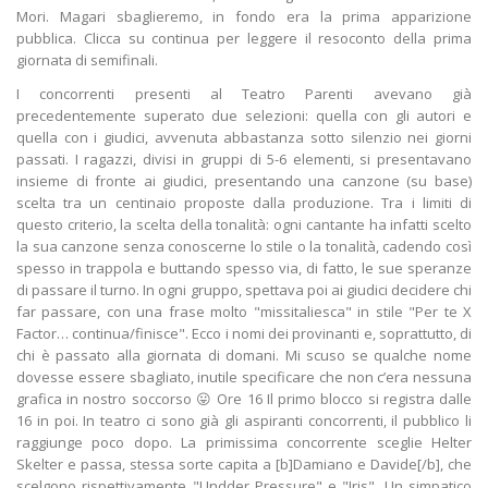
Mori. Magari sbaglieremo, in fondo era la prima apparizione
pubblica. Clicca su continua per leggere il resoconto della prima
giornata di semifinali.
I concorrenti presenti al Teatro Parenti avevano già
precedentemente superato due selezioni: quella con gli autori e
quella con i giudici, avvenuta abbastanza sotto silenzio nei giorni
passati. I ragazzi, divisi in gruppi di 5-6 elementi, si presentavano
insieme di fronte ai giudici, presentando una canzone (su base)
scelta tra un centinaio proposte dalla produzione. Tra i limiti di
questo criterio, la scelta della tonalità: ogni cantante ha infatti scelto
la sua canzone senza conoscerne lo stile o la tonalità, cadendo così
spesso in trappola e buttando spesso via, di fatto, le sue speranze
di passare il turno. In ogni gruppo, spettava poi ai giudici decidere chi
far passare, con una frase molto "missitaliesca" in stile "Per te X
Factor… continua/finisce". Ecco i nomi dei provinanti e, soprattutto, di
chi è passato alla giornata di domani. Mi scuso se qualche nome
dovesse essere sbagliato, inutile specificare che non c’era nessuna
grafica in nostro soccorso 😛 Ore 16 Il primo blocco si registra dalle
16 in poi. In teatro ci sono già gli aspiranti concorrenti, il pubblico li
raggiunge poco dopo. La primissima concorrente sceglie Helter
Skelter e passa, stessa sorte capita a [b]Damiano e Davide[/b], che
scelgono rispettivamente "Undder Pressure" e "Iris". Un simpatico