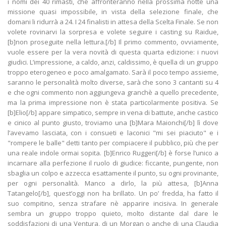
i nomi dei 40 rimasti, che affronteranno nella prossima notte una
missione quasi impossibile, in vista della selezione finale, che
domani li ridurrà a 24. I 24 finalisti in attesa della Scelta Finale. Se non
volete rovinarvi la sorpresa e volete seguire i casting su Raidue,
[b]non proseguite nella lettura.[/b] Il primo commento, ovviamente,
vuole essere per la vera novità di questa quarta edizione: i nuovi
giudici. L’impressione, a caldo, anzi, caldissimo, è quella di un gruppo
troppo eterogeneo e poco amalgamato. Sarà il poco tempo assieme,
saranno le personalità molto diverse, sarà che sono 3 cantanti su 4
e che ogni commento non aggiungeva granchè a quello precedente,
ma la prima impressione non è stata particolarmente positiva. Se
[b]Elio[/b] appare simpatico, sempre in vena di battute, anche castico
e cinico al punto giusto, troviamo una [b]Mara Maionchi[/b] lì dove
l’avevamo lasciata, con i consueti e laconici "mi sei piaciuto" e i
"rompere le balle" detti tanto per compiacere il pubblico, più che per
una reale indole ormai sopita. [b]Enrico Ruggeri[/b] è forse l’unico a
incarnare alla perfezione il ruolo di giudice: ficcante, pungente, non
sbaglia un colpo e azzecca esattamente il punto, su ogni provinante,
per ogni personalità. Manco a dirlo, la più attesa, [b]Anna
Tatangelo[/b], quest’oggi non ha brillato. Un po’ fredda, ha fatto il
suo compitino, senza strafare nè apparire incisiva. In generale
sembra un gruppo troppo quieto, molto distante dal dare le
soddisfazioni di una Ventura, di un Morgan o anche di una Claudia