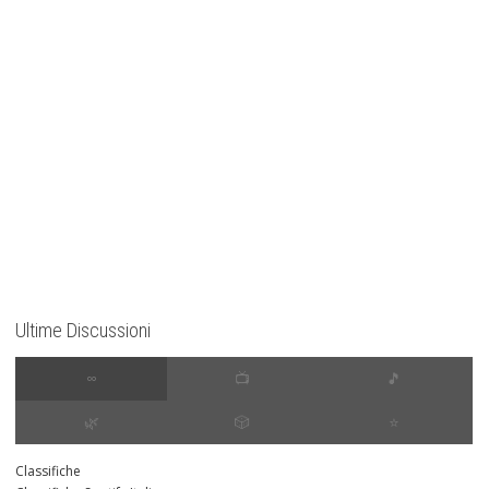
Ultime Discussioni
∞
📺
🎵
🌿
🎲
⭐️
Classifiche