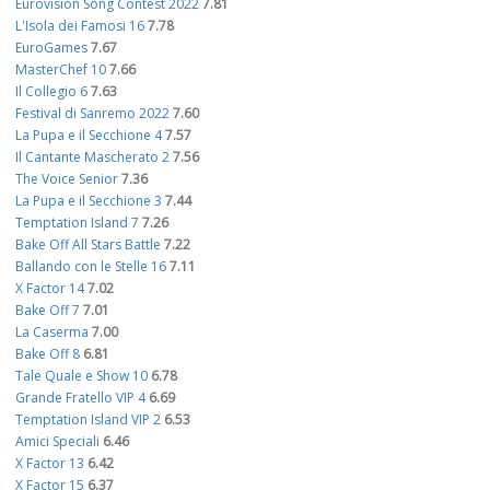
Eurovision Song Contest 2022
7.81
L'Isola dei Famosi 16
7.78
EuroGames
7.67
MasterChef 10
7.66
Il Collegio 6
7.63
Festival di Sanremo 2022
7.60
La Pupa e il Secchione 4
7.57
Il Cantante Mascherato 2
7.56
The Voice Senior
7.36
La Pupa e il Secchione 3
7.44
Temptation Island 7
7.26
Bake Off All Stars Battle
7.22
Ballando con le Stelle 16
7.11
X Factor 14
7.02
Bake Off 7
7.01
La Caserma
7.00
Bake Off 8
6.81
Tale Quale e Show 10
6.78
Grande Fratello VIP 4
6.69
Temptation Island VIP 2
6.53
Amici Speciali
6.46
X Factor 13
6.42
X Factor 15
6.37