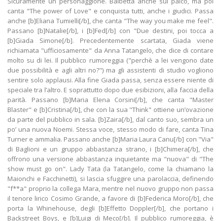
Sicuramente un personaggione. Balbetta anche sul palco, ma poi
canta "The power of Love" e conquista tutti, anche i giudici. Passa
anche [b]Eliana Tumielli[/b], che canta "The way you make me feel".
Passano [b]Natalie[/b], i [b]Fed[/b] con "Due destini, poi tocca a
[b]Giada Simone[/b]. Precedentemente scartata, Giada viene
richiamata "ufficiosamente" da Anna Tatangelo, che dice di contare
molto su di lei. Il pubblico rumoreggia ("perchè a lei vengono date
due possibilità e agli altri no?") ma gli assistenti di studio vogliono
sentire solo applausi. Alla fine Giada passa, senza essere niente di
speciale tra l’altro. E soprattutto dopo due esibizioni, alla faccia della
parità. Passano [b]Maria Elena Corsini[/b], che canta "Master
Blaster" e [b]Cristina[/b], che con la sua "Think" ottiene un’ovazione
da parte del pubblico in sala. [b]Zaira[/b], dal canto suo, sembra un
po’ una nuova Noemi. Stessa voce, stesso modo di fare, canta Tina
Turner e ammalia. Passano anche [b]Maria Laura Canu[/b] con "Via"
di Baglioni e un gruppo abbastanza strano, i [b]Chimera[/b], che
offrono una versione abbastanza inquietante ma "nuova" di "The
show must go on". Lady Tata (la Tatangelo, come la chiamano la
Maionchi e Facchinetti), si lascia sfuggire una parolaccia, definendo
"f**a" proprio la collega Mara, mentre nel nuovo gruppo non passa
il tenore lirico Cosimo Grande, a favore di [b]Federica Moro[/b], che
porta la Whinehouse, degli [b]Effetto Doppler[/b], che portano i
Backstreet Boys, e [b]Luigi di Meco[/b]. Il pubblico rumoreggia, è