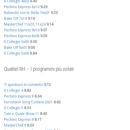
Il Collegio 4x03
9.40
Pechino Express 8x10
9.29
Ballando con le Stelle 16x01
9.23
Bake Off 7x14
9.16
MasterChef 11x23, 11x24
9.14
Pechino Express 9x10
9.07
Pechino Express 8x06
9.03
Il Collegio 5x05
9.00
Bake Off 8x07
9.00
Il Collegio 5x06
8.84
Qualitel RH – I programmi più votati
Ti spedisco in convento
9.72
Il Collegio 4
8.82
Pechino Express 8
8.64
Eurovision Song Contest 2021
8.62
Il Collegio 5
8.53
Tale e Quale Show 11
8.43
Pechino Express 9
8.17
MasterChef 9
8.03