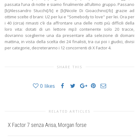
passata l’una di notte e siamo finalmente all’ultimo gruppo. Passano
[b]Alessandro Stucchi[/b] e [b]Nicole Di Gioacchino[/b] grazie ad
ottime scelte d brani: U2 per lui e "Somebody to love" per lei. Ora per
i 40 (circa) rimasti c’è da affrontare una delle notti più difficili della
loro vita: dotati di un lettore mp3 contenente solo 20 tracce,
dovranno sceglierne una da presentare alla selezione di domani
mattina, in vista della scelta dei 24 finalisti, tra cui poi i giudici, divisi
per categorie, decreteranno i 12 concorrenti di X Factor 4.
SHARE THIS
0
likes
RELATED ARTICLES
X Factor 7 senza Arisa, Morgan forse