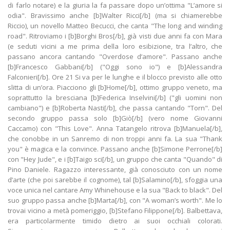
di farlo notare) e la giuria la fa passare dopo un’ottima "L’amore si
odia". Bravissimo anche [b]Walter Ricci[/b] (ma si chiamerebbe
Riccio), un novello Matteo Becucci, che canta "The long and winding
road". Ritroviamo i [b]Borghi Bros[/b], già visti due anni fa con Mara
(e seduti vicini a me prima della loro esibizione, tra l’altro, che
passano ancora cantando "Overdose d’amore". Passano anche
[b]Francesco Gabbani[/b] ("Oggi sono io") e [b]Alessandra
Falconieri[/b]. Ore 21 Si va per le lunghe e il blocco previsto alle otto
slitta di un’ora. Piacciono gli [b]Home[/b], ottimo gruppo veneto, ma
soprattutto la bresciana [b]Federica Inselvini[/b] ("gli uomini non
cambiano") e [b]Roberta Nasti[/b], che passa cantando "Torn". Del
secondo gruppo passa solo [b]Giò[/b] (vero nome Giovanni
Caccamo) con "This Love". Anna Tatangelo ritrova [b]Manuela[/b],
che conobbe in un Sanremo di non troppi anni fa. La sua "Thank
you" è magica e la convince. Passano anche [b]Simone Perrone[/b]
con "Hey Jude", e i [b]Taigo sci[/b], un gruppo che canta "Quando" di
Pino Daniele. Ragazzo interessante, già conosciuto con un nome
d’arte (che poi sarebbe il cognome), tal [b]Salamino[/b], sfoggia una
voce unica nel cantare Amy Whinehouse e la sua "Back to black". Del
suo gruppo passa anche [b]Marta[/b], con "A woman’s worth". Me lo
trovai vicino a metà pomeriggio, [b]Stefano Filippone[/b]. Balbettava,
era particolarmente timido dietro ai suoi occhiali colorati.