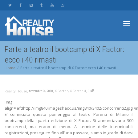
Toggl
Parte a teatro il bootcamp di X Factor:
ecco i 40 rimasti
navig
Home
Parte a teatro il bootcamp di X Factor: ecco i 40 rimasti
,
,
,
X Factor
,
X Factor 4
0
Reality House
novembre 24, 2010
[img
align=left]http://img840.imageshack.us/img840/3402/concorrenti2.jpg[/i
E’ cominciato questo pomeriggio al teatro Parenti di Milano il
bootcamp della quarta edizione di X Factor. Si annunciavano 300
concorrenti, ma erano di meno. Al termine delle interminabili
registrazioni, proseguite fino all’una passata, siamo in grado di darvi