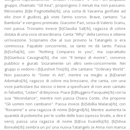
gruppo, chiamato "Gli Kea", propongono 3 minuti ma non passano.
Ritroviamo [b]le Pagnottelle[/b], una sorta di Yavanna gonfiate ad
elio (non il giudice), già viste l’anno scorso. Brave, cantano "La
Bambola" e vengono premiate. Giacomo Paci, sosia di Valerio Scanu,
non passa. Troviamo invece [b]Claudia Sal[/b], ragazza di colore
dotata di una voce straordinaria. Canta "Why" della Lennox e ottiene
un’ovazione. Scopriamo che al suo provino la Tatangelo si era
commossa. Papabile concorrente, se tanto mi dà tanto. Passa
[b]Sofia[/b], con "Nothing Compares to you", ma soprattutto
[b]Gianluca Cavagna[/b], che con "Il tempo di morire", convince
pubblico e giurati. Sicuramente un altro semi-concorrrente. Nei
gruppi si vedono i [b]Leshvit Trio[/b], che cantano "Ordinary World".
Non passano le "Sister in Act", mentre va meglio a [b]Daniel
Adomako[/b], ragazzo di colore ma bresciano, che canta, con una
voce particolare (lui stesso ci tiene a specificare di non aver cantato
in falsetto), "Listen" di Beyonce. Piace [b]Ruggero Pasquale[/b] con la
sua "Moondance", mentre non passa Chiara Conte, che propone
"Gli uomini non cambiano". Passa invece [b]Sibillia Malara[/b], con
"Roxanne" e una ragazza di nome [b]Ingrid[/b]. Mentre aumenta la
quantità di polemiche per le scelte delle basi (spesso brutte, a dire il
vero), passa una ragazza di nome [b]Eva Evarello[/b]. [b]Silvia
Boreale[/b] sembra un po’ una nuova Tatangelo (e Anna non manca