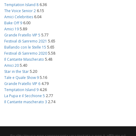
Temptation Island 8
6.36
The Voice Senior 2
6.15
Amici Celebrities
6.04
Bake Off 9
6.00
Amici 19
5.89
Grande Fratello VIP 5
5.77
Festival di Sanremo 2021
5.65
Ballando con le Stelle 15
5.65
Festival di Sanremo 2020
5.58
Il Cantante Mascherato
5.48
Amici 20
5.40
Star in the Star
5.20
Tale e Quale Show 9
5.16
Grande Fratello VIP 6
4.79
Temptation Island 9
4.26
La Pupa e il Secchione 5
2.77
Il Cantante mascherato 3
2.74
Reality House non rappresenta una testata e non è affiliato né