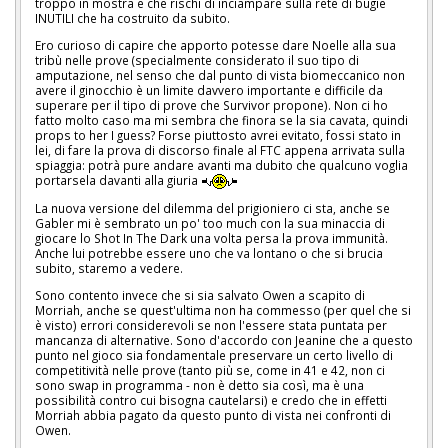
troppo in mostra e che rischi di inciampare sulla rete di bugie
INUTILI che ha costruito da subito.
Ero curioso di capire che apporto potesse dare Noelle alla sua
tribù nelle prove (specialmente considerato il suo tipo di
amputazione, nel senso che dal punto di vista biomeccanico non
avere il ginocchio è un limite davvero importante e difficile da
superare per il tipo di prove che Survivor propone). Non ci ho
fatto molto caso ma mi sembra che finora se la sia cavata, quindi
props to her I guess? Forse piuttosto avrei evitato, fossi stato in
lei, di fare la prova di discorso finale al FTC appena arrivata sulla
spiaggia: potrà pure andare avanti ma dubito che qualcuno voglia
portarsela davanti alla giuria
La nuova versione del dilemma del prigioniero ci sta, anche se
Gabler mi è sembrato un po' too much con la sua minaccia di
giocare lo Shot In The Dark una volta persa la prova immunità.
Anche lui potrebbe essere uno che va lontano o che si brucia
subito, staremo a vedere.
Sono contento invece che si sia salvato Owen a scapito di
Morriah, anche se quest'ultima non ha commesso (per quel che si
è visto) errori considerevoli se non l'essere stata puntata per
mancanza di alternative. Sono d'accordo con Jeanine che a questo
punto nel gioco sia fondamentale preservare un certo livello di
competitività nelle prove (tanto più se, come in 41 e 42, non ci
sono swap in programma - non è detto sia così, ma è una
possibilità contro cui bisogna cautelarsi) e credo che in effetti
Morriah abbia pagato da questo punto di vista nei confronti di
Owen.