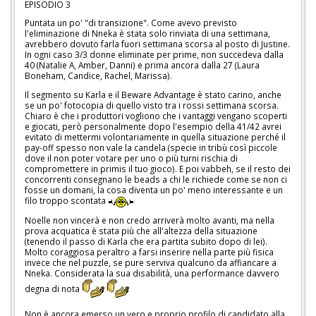
EPISODIO 3
Puntata un po' "di transizione". Come avevo previsto
l'eliminazione di Nneka è stata solo rinviata di una settimana,
avrebbero dovuto farla fuori settimana scorsa al posto di Justine.
In ogni caso 3/3 donne eliminate per prime, non succedeva dalla
40 (Natalie A, Amber, Danni) e prima ancora dalla 27 (Laura
Boneham, Candice, Rachel, Marissa).
Il segmento su Karla e il Beware Advantage è stato carino, anche
se un po' fotocopia di quello visto tra i rossi settimana scorsa.
Chiaro è che i produttori vogliono che i vantaggi vengano scoperti
e giocati, però personalmente dopo l'esempio della 41/42 avrei
evitato di mettermi volontariamente in quella situazione perché il
pay-off spesso non vale la candela (specie in tribù così piccole
dove il non poter votare per uno o più turni rischia di
compromettere in primis il tuo gioco). E poi vabbeh, se il resto dei
concorrenti consegnano le beads a chi le richiede come se non ci
fosse un domani, la cosa diventa un po' meno interessante e un
filo troppo scontata
Noelle non vincerà e non credo arriverà molto avanti, ma nella
prova acquatica è stata più che all'altezza della situazione
(tenendo il passo di Karla che era partita subito dopo di lei).
Molto coraggiosa peraltro a farsi inserire nella parte più fisica
invece che nel puzzle, se pure serviva qualcuno da affiancare a
Nneka. Considerata la sua disabilità, una performance davvero
degna di nota
Non è ancora emerso un vero e proprio profilo di candidato alla