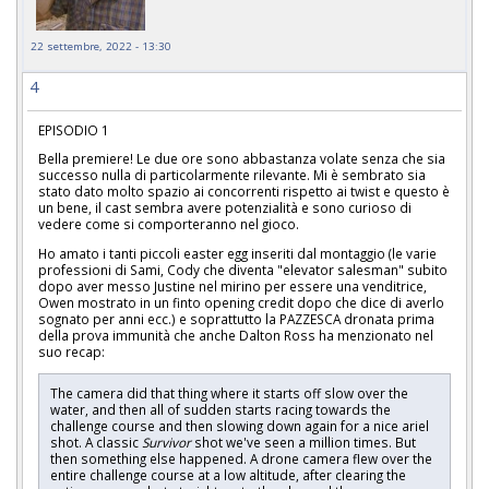
22 settembre, 2022 - 13:30
4
EPISODIO 1
Bella premiere! Le due ore sono abbastanza volate senza che sia
successo nulla di particolarmente rilevante. Mi è sembrato sia
stato dato molto spazio ai concorrenti rispetto ai twist e questo è
un bene, il cast sembra avere potenzialità e sono curioso di
vedere come si comporteranno nel gioco.
Ho amato i tanti piccoli easter egg inseriti dal montaggio (le varie
professioni di Sami, Cody che diventa "elevator salesman" subito
dopo aver messo Justine nel mirino per essere una venditrice,
Owen mostrato in un finto opening credit dopo che dice di averlo
sognato per anni ecc.) e soprattutto la PAZZESCA dronata prima
della prova immunità che anche Dalton Ross ha menzionato nel
suo recap:
The camera did that thing where it starts off slow over the
water, and then all of sudden starts racing towards the
challenge course and then slowing down again for a nice ariel
shot. A classic
Survivor
shot we've seen a million times. But
then something else happened. A drone camera flew over the
entire challenge course at a low altitude, after clearing the