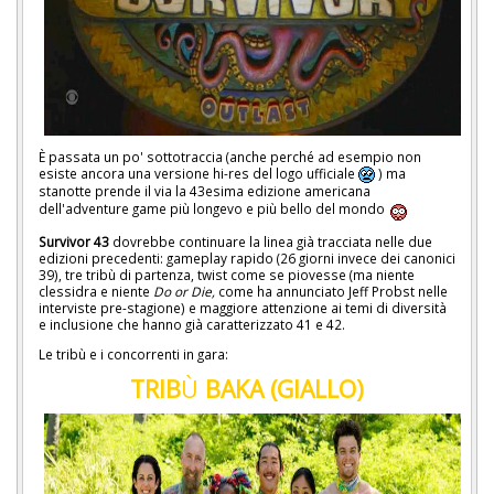
È passata un po' sottotraccia (anche perché ad esempio non
esiste ancora una versione hi-res del logo ufficiale
) ma
stanotte prende il via la 43esima edizione americana
dell'adventure game più longevo e più bello del mondo
Survivor 43
dovrebbe continuare la linea già tracciata nelle due
edizioni precedenti: gameplay rapido (26 giorni invece dei canonici
39), tre tribù di partenza, twist come se piovesse (ma niente
clessidra e niente
Do or Die,
come ha annunciato Jeff Probst nelle
interviste pre-stagione) e maggiore attenzione ai temi di diversità
e inclusione che hanno già caratterizzato 41 e 42.
Le tribù e i concorrenti in gara:
TRIB
Ù
BAKA (GIALLO)