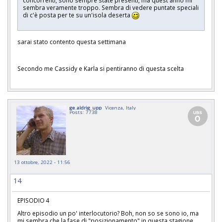
concorrenti, sono sempre state presenti, ma quest'anno mi
sembra veramente troppo. Sembra di vedere puntate speciali
di c'è posta per te su un'isola deserta
sarai stato contento questa settimana
Secondo me Cassidy e Karla si pentiranno di questa scelta
ge_aldrig_upp
Vicenza, Italy
Posts: 7738
13 ottobre, 2022 - 11:56
14
EPISODIO 4
Altro episodio un po' interlocutorio? Boh, non so se sono io, ma
mi sembra che la fase di "posizionamento" in questa stagione