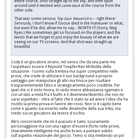
entire course, shot straight up to the sky, and then spun
around until it twisted and
came back
at the course from the
other side.
That was some serious
Top Gun
:
Maverick
s--- right there!
Seriously, I don't know if Goose died in the maneuver or what,
but even if he did, allow me to say… WORTH IT! (Sorry, Meg
Ryan.) We sometimes get so focused on the players and the
twists that we forget to just enjoy the beauty of what we are
seeing on our TV screens. And that shot was straight up
beautiful.
Cody è un giocatore strano, nel senso che da una parte me
l'aspettavo essere il Reynold Toepfer/Ken McNickle della
situazione - l'uomo sulla trentina ma super competitivo nelle
prove, che crede di utilizzare il suo background a proprio
vantaggio per manipolare gli altri ma finisce per risultare
trasparentemente falso e strategicamente poco credibile. Per
quel che si è visto finora, lo vedo invece abbastanza sgamato e
con un lato a metà fra il buffo e il divertente/divertito che non mi
sarei aspettato - oltre al fatto che è stato lui ad avere l'idea che ha
risolto la prima prova in favore dei rossi. Non si è capito bene
come e quanto sia inserito nelle dinamiche della sua tribù, ma
credo sia un giocatore da tenere d'occhio.
Altro concorrente che mi è piaciuto è Sami, sicuramente
personaggione ma con una ragion d'essere (forte nelle prove,
chiaramente intelligente ma anche bravo a puntare subito
sull'aspetto relazionale del gioco). Temo si stia mettendo un po'