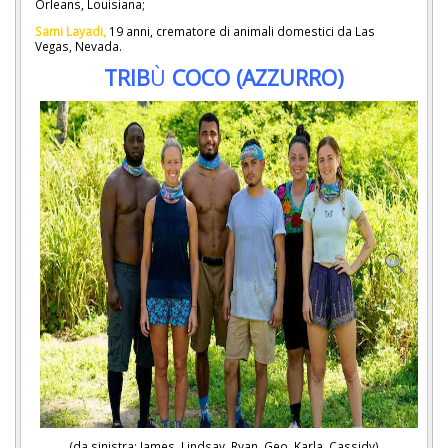
Orleans, Louisiana;
Sami Layadi,
19 anni, crematore di animali domestici da Las
Vegas, Nevada.
TRIB
Ù
COCO (AZZURRO)
(da sinistra: James, Lindsay, Ryan, Geo, Karla, Cassidy)