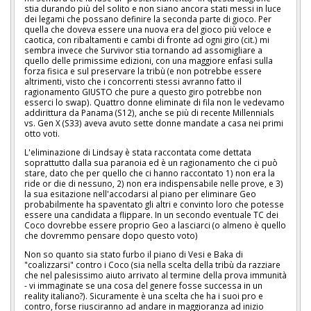
stia durando più del solito e non siano ancora stati messi in luce
dei legami che possano definire la seconda parte di gioco. Per
quella che doveva essere una nuova era del gioco più veloce e
caotica, con ribaltamenti e cambi di fronte ad ogni giro (cit.) mi
sembra invece che Survivor stia tornando ad assomigliare a
quello delle primissime edizioni, con una maggiore enfasi sulla
forza fisica e sul preservare la tribù (e non potrebbe essere
altrimenti, visto che i concorrenti stessi avranno fatto il
ragionamento GIUSTO che pure a questo giro potrebbe non
esserci lo swap). Quattro donne eliminate di fila non le vedevamo
addirittura da Panama (S12), anche se più di recente Millennials
vs. Gen X (S33) aveva avuto sette donne mandate a casa nei primi
otto voti.
L'eliminazione di Lindsay è stata raccontata come dettata
soprattutto dalla sua paranoia ed è un ragionamento che ci può
stare, dato che per quello che ci hanno raccontato 1) non era la
ride or die di nessuno, 2) non era indispensabile nelle prove, e 3)
la sua esitazione nell'accodarsi al piano per eliminare Geo
probabilmente ha spaventato gli altri e convinto loro che potesse
essere una candidata a flippare. In un secondo eventuale TC dei
Coco dovrebbe essere proprio Geo a lasciarci (o almeno è quello
che dovremmo pensare dopo questo voto)
Non so quanto sia stato furbo il piano di Vesi e Baka di
"coalizzarsi" contro i Coco (sia nella scelta della tribù da razziare
che nel palesissimo aiuto arrivato al termine della prova immunità
- vi immaginate se una cosa del genere fosse successa in un
reality italiano?). Sicuramente è una scelta che ha i suoi pro e
contro, forse riusciranno ad andare in maggioranza ad inizio