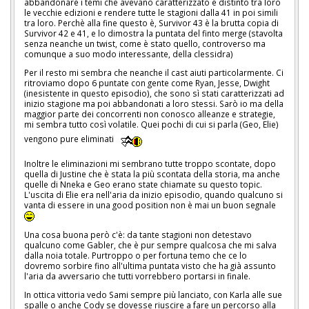
abbandonare i temi che avevano caratterizzato e distinto tra loro
le vecchie edizioni e rendere tutte le stagioni dalla 41 in poi simili
tra loro. Perchè alla fine questo è, Survivor 43 è la brutta copia di
Survivor 42 e 41, e lo dimostra la puntata del finto merge (stavolta
senza neanche un twist, come è stato quello, controverso ma
comunque a suo modo interessante, della clessidra)
Per il resto mi sembra che neanche il cast aiuti particolarmente. Ci
ritroviamo dopo 6 puntate con gente come Ryan, Jesse, Dwight
(inesistente in questo episodio), che sono sì stati caratterizzati ad
inizio stagione ma poi abbandonati a loro stessi. Sarò io ma della
maggior parte dei concorrenti non conosco alleanze e strategie,
mi sembra tutto così volatile. Quei pochi di cui si parla (Geo, Elie)
vengono pure eliminati
Inoltre le eliminazioni mi sembrano tutte troppo scontate, dopo
quella di Justine che è stata la più scontata della storia, ma anche
quelle di Nneka e Geo erano state chiamate su questo topic.
L'uscita di Elie era nell'aria da inizio episodio, quando qualcuno si
vanta di essere in una good position non è mai un buon segnale
Una cosa buona però c'è: da tante stagioni non detestavo
qualcuno come Gabler, che è pur sempre qualcosa che mi salva
dalla noia totale. Purtroppo o per fortuna temo che ce lo
dovremo sorbire fino all'ultima puntata visto che ha già assunto
l'aria da avversario che tutti vorrebbero portarsi in finale.
In ottica vittoria vedo Sami sempre più lanciato, con Karla alle sue
spalle o anche Cody se dovesse riuscire a fare un percorso alla