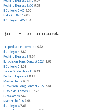
Pechino Express 9x10
9.07
Pechino Express 8x06
9.03
Il Collegio 5x05
9.00
Bake Off 8x07
9.00
Il Collegio 5x06
8.84
Qualitel RH - I programmi più votati
Ti spedisco in convento
9.72
Il Collegio 4
8.82
Pechino Express 8
8.64
Eurovision Song Contest 2021
8.62
Il Collegio 5
8.53
Tale e Quale Show 11
8.43
Pechino Express 9
8.17
MasterChef 9
8.03
Eurovision Song Contest 2022
7.81
L'Isola dei Famosi 16
7.78
EuroGames
7.67
MasterChef 10
7.66
Il Collegio 6
7.63