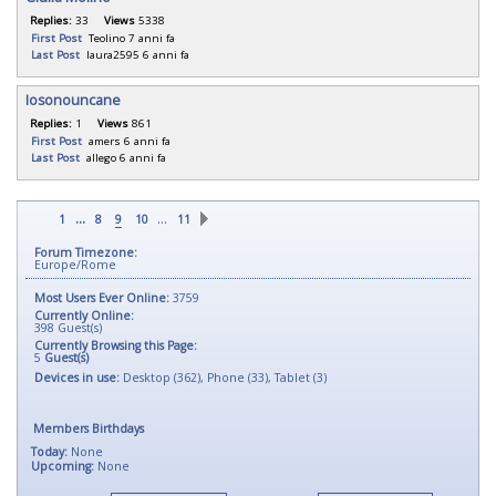
Replies:
33
Views
5338
First Post
Teolino
7 anni fa
Last Post
laura2595
6 anni fa
Iosonouncane
Replies:
1
Views
861
First Post
amers
6 anni fa
Last Post
allego
6 anni fa
...
…
1
8
9
10
11
Forum Timezone:
Europe/Rome
Most Users Ever Online:
3759
Currently Online:
398
Guest(s)
Currently Browsing this Page:
5
Guest(s)
Devices in use:
Desktop (362), Phone (33), Tablet (3)
Members Birthdays
Today:
None
Upcoming:
None