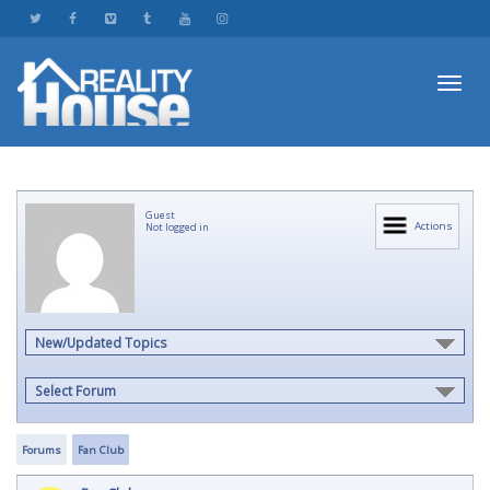
Toggl
Guest
navig
Actions
Not logged in
New/Updated Topics
Select Forum
Forums
Fan Club