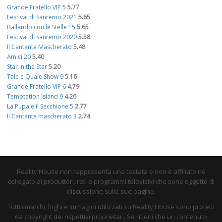
Grande Fratello VIP 5
5.77
Festival di Sanremo 2021
5.65
Ballando con le Stelle 15
5.65
Festival di Sanremo 2020
5.58
Il Cantante Mascherato
5.48
Amici 20
5.40
Star in the Star
5.20
Tale e Quale Show 9
5.16
Grande Fratello VIP 6
4.79
Temptation Island 9
4.26
La Pupa e il Secchione 5
2.77
Il Cantante mascherato 3
2.74
Reality House non rappresenta una testata e non è affiliato né
collegato ai produttori, reti e programmi televisivi che sono oggetto di
discussione sulle sue pagine.
Tutti i marchi, loghi e immagini utilizzati su Reality House sono protetti
da copyright dei rispettivi proprietari. Se ritieni che un contenuto