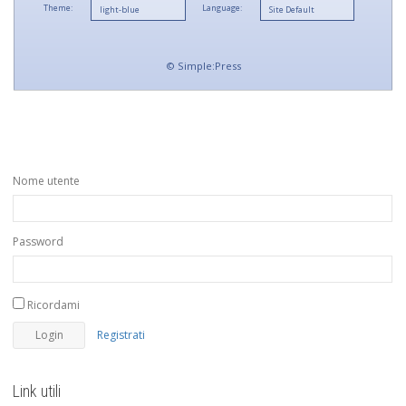
Theme:
Language:
©
Simple:Press
Nome utente
Password
Ricordami
Registrati
Link utili