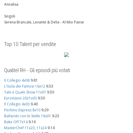
Annalisa
Singoli
Serena Brancale, Levante & Delia - Al Mio Paese
Top 10 Talent per vendite
Qualitel RH - Gli episodi più votati
Il Collegio 4x06
9.81
L'Isola dei Famosi 16x12
9.53
Tale e Quale Show 11x07
9.50
Eurovision 2021x03
9.50
Il Collegio 4x03
9.40
Pechino Express 8x10
9.29
Ballando con le Stelle 16x01
9.23
Bake Off 7x14
9.16
MasterChef 11x23, 11x24
9.14