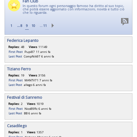
Fan Club
In questo forum ogni personaggio famoso ha diritto al suo topic,
che potrà essere aggiornato con informazioni, novità e tutto ciò
che lo riguarda.
...
…
1
8
9
10
11
Federica Lepanto
Replies:
48
Views
11149
First Post
Pupi87
11 anni fa
Last Post
CompNik97
6 anni fa
Tiziano Ferro
Replies:
19
Views
3156
First Post
MANTV71
7 anni fa
Last Post
allego
6 anni fa
Festival di Sanremo
Replies:
2
Views
1019
First Post
Nico89Rc
6 anni fa
Last Post
BB
6 anni fa
Casadilego
Replies:
1
Views
1357