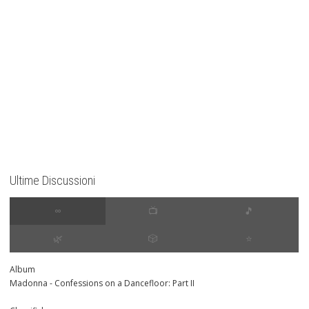
Ultime Discussioni
∞
📺
🎵
🌿
🎲
⭐️
Album
Madonna - Confessions on a Dancefloor: Part II