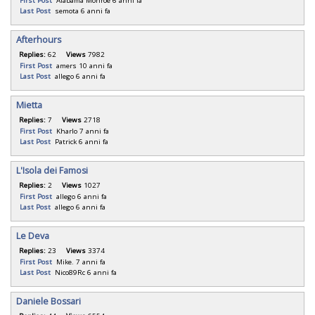
First Post
Alabama Monroe
6 anni fa
Last Post
semota
6 anni fa
Afterhours
Replies:
62
Views
7982
First Post
amers
10 anni fa
Last Post
allego
6 anni fa
Mietta
Replies:
7
Views
2718
First Post
Kharlo
7 anni fa
Last Post
Patrick
6 anni fa
L'Isola dei Famosi
Replies:
2
Views
1027
First Post
allego
6 anni fa
Last Post
allego
6 anni fa
Le Deva
Replies:
23
Views
3374
First Post
Mike.
7 anni fa
Last Post
Nico89Rc
6 anni fa
Daniele Bossari