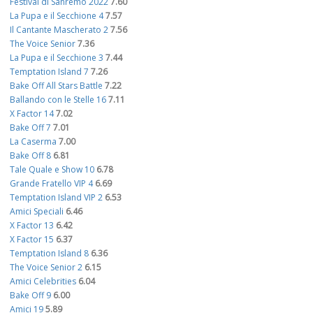
Festival di Sanremo 2022
7.60
La Pupa e il Secchione 4
7.57
Il Cantante Mascherato 2
7.56
The Voice Senior
7.36
La Pupa e il Secchione 3
7.44
Temptation Island 7
7.26
Bake Off All Stars Battle
7.22
Ballando con le Stelle 16
7.11
X Factor 14
7.02
Bake Off 7
7.01
La Caserma
7.00
Bake Off 8
6.81
Tale Quale e Show 10
6.78
Grande Fratello VIP 4
6.69
Temptation Island VIP 2
6.53
Amici Speciali
6.46
X Factor 13
6.42
X Factor 15
6.37
Temptation Island 8
6.36
The Voice Senior 2
6.15
Amici Celebrities
6.04
Bake Off 9
6.00
Amici 19
5.89