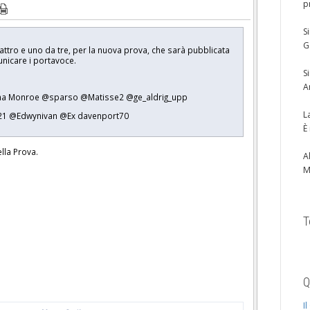
p
S
G
uattro e uno da tre, per la nuova prova, che sarà pubblicata
nicare i portavoce.
S
A
bama Monroe @sparso @Matisse2 @ge_aldrig_upp
L
us21 @Edwynivan @Ex davenport70
È
lla Prova.
A
M
T
Q
I