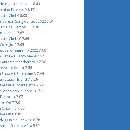
ale e Quale Show 11
8.43
echino Express 9
8.17
asterChef 9
8.03
urovision Song Contest 2022
7.81
'Isola dei Famosi 16
7.78
uroGames
7.67
asterChef 10
7.66
l Collegio 6
7.63
estival di Sanremo 2022
7.60
a Pupa e il Secchione 4
7.57
l Cantante Mascherato 2
7.56
he Voice Senior
7.36
a Pupa e il Secchione 3
7.44
emptation Island 7
7.26
ake Off All Stars Battle
7.22
allando con le Stelle 16
7.11
 Factor 14
7.02
ake Off 7
7.01
a Caserma
7.00
ake Off 8
6.81
ale Quale e Show 10
6.78
rande Fratello VIP 4
6.69