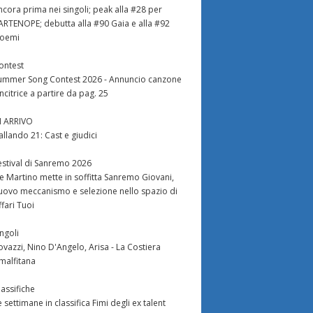
ncora prima nei singoli; peak alla #28 per
ARTENOPE; debutta alla #90 Gaia e alla #92
oemi
ontest
ummer Song Contest 2026 - Annuncio canzone
incitrice a partire da pag. 25
N ARRIVO
allando 21: Cast e giudici
estival di Sanremo 2026
e Martino mette in soffitta Sanremo Giovani,
uovo meccanismo e selezione nello spazio di
ffari Tuoi
ingoli
ovazzi, Nino D'Angelo, Arisa - La Costiera
malfitana
lassifiche
e settimane in classifica Fimi degli ex talent