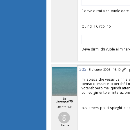
E deve dirmi a chi vuole dare
Quindi il Circolino
Deve dirmi chi vuole elimina
305
5 giugno, 2026 - 16:10
mi spiace che vesuvius nn si 
penso di essere io perchè i 
voterebbero me ,quindi atten
coinvolgimento e l'interazione
Ex
davenport70
Utente 3xP
p.s. amers poi ci spieghi le s
Utente