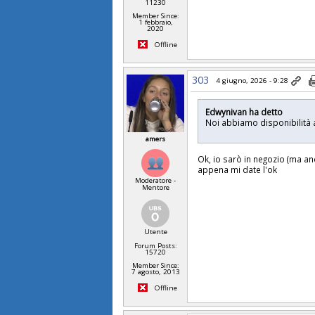
11230
Member Since:
1 febbraio,
2020
Offline
303
4 giugno, 2026 - 9:28
Edwynivan ha detto
Noi abbiamo disponibilità 
amers
Ok, io sarò in negozio (ma an
appena mi date l'ok
Moderatore -
Mentore
Utente
Forum Posts:
15720
Member Since:
7 agosto, 2013
Offline