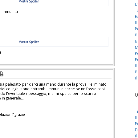
Mostra Spoiler
L
T
 l'immunità
E
I
P
B
B
Mostra Spoiler
M
re
P
P
I
B
I
sia palesato per darci una mano durante la prova, l'eliminato
miei colleghi sono entrambi immuni e anche se nn fosse cosi'
do l'eventuale ripescaggio, ma mi spaice per lo scarso
Q
 in generale...
T
oluzioni? grazie
I
P
E
I