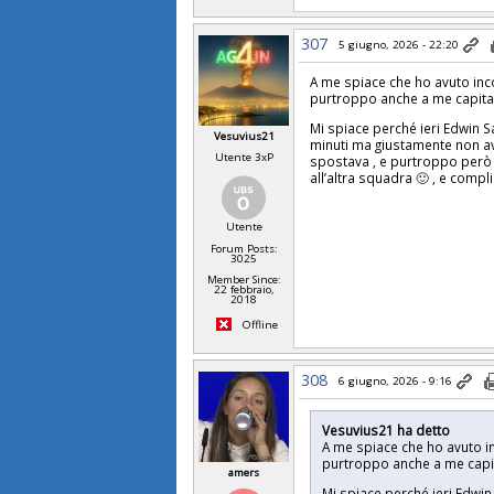
307
5 giugno, 2026 - 22:20
A me spiace che ho avuto inc
purtroppo anche a me capita 
Mi spiace perché ieri Edwin S
Vesuvius21
minuti ma giustamente non av
Utente 3xP
spostava , e purtroppo però
all’altra squadra 🙂 , e comp
Utente
Forum Posts:
3025
Member Since:
22 febbraio,
2018
Offline
308
6 giugno, 2026 - 9:16
Vesuvius21 ha detto
A me spiace che ho avuto i
purtroppo anche a me capit
amers
Mi spiace perché ieri Edwin