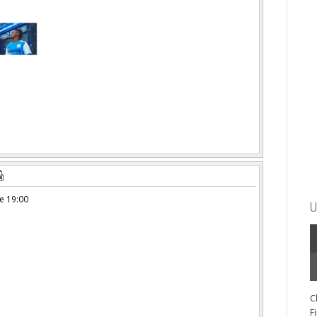
e 19:00
U
C
F