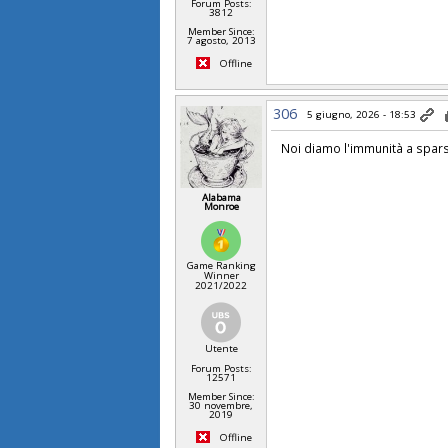
Forum Posts:
3812
Member Since:
7 agosto, 2013
Offline
306
5 giugno, 2026 - 18:53
Noi diamo l'immunità a spar
Alabama
Monroe
Game Ranking
Winner
2021/2022
Utente
Forum Posts:
12571
Member Since:
30 novembre,
2019
Offline