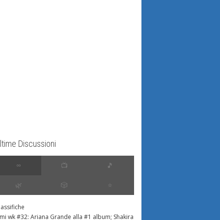
ltime Discussioni
∞
📺
🎵
🌿
🎲
⭐️
lassifiche
imi wk #32: Ariana Grande alla #1 album; Shakira