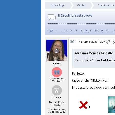
Home Page
Giochi
Giochi tra ute
Il Circolino: sesta prova
...
…
Page:
1
12
13
14
15
16
17
18
19
20
301
4 giugno, 2026 - 8:07
Alabama Monroe ha detto
Per noi alle 15 andrebbe 
amers
Perfetto,
Moderatore -
taggo anche @Edwynivan
Mentore
In questa prova dovrete riso
Utente
Forum Posts:
15720
Member Since:
7 agosto, 2013