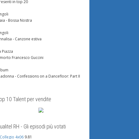
resenti in top 20
ingoli
aia - Bossa Nostra
ingoli
nnalisa - Canzone estiva
a Piazza
 morto Francesco Guccini
lbum
adonna - Confessions on a Dancefloor: Part II
op 10 Talent per vendite
ualitel RH - Gli episodi più votati
l Collegio 4x06
9.81