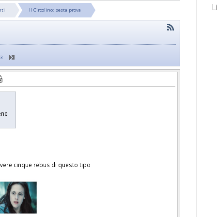
L
nti
Il Circolino: sesta prova
23
bene
lvere cinque rebus di questo tipo