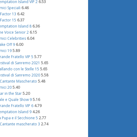
emptation Island VIP 2
6.53
mici Speciali
6.46
 Factor 13
6.42
 Factor 15
6.37
emptation Island 8
6.36
he Voice Senior 2
6.15
mici Celebrities
6.04
ake Off 9
6.00
mici 19
5.89
rande Fratello VIP 5
5.77
estival di Sanremo 2021
5.65
allando con le Stelle 15
5.65
estival di Sanremo 2020
5.58
l Cantante Mascherato
5.48
mici 20
5.40
tar in the Star
5.20
ale e Quale Show 9
5.16
rande Fratello VIP 6
4.79
emptation Island 9
4.26
a Pupa e il Secchione 5
2.77
l Cantante mascherato 3
2.74