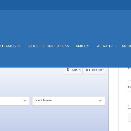
DEI FAMOSI 16
VIDEO PECHINO EXPRESS
AMICI 21
ALTRA TV
MUS
N
Log In
Register
P
Select Forum