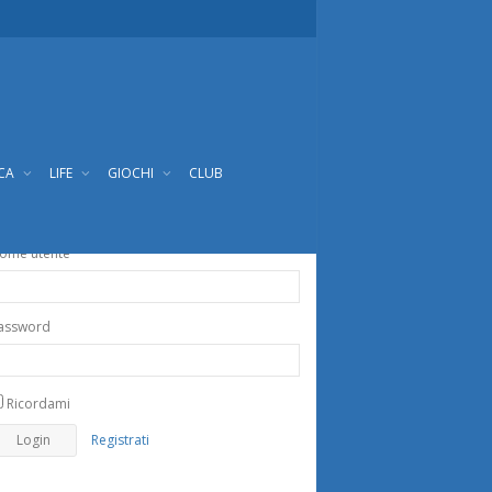
ICA
LIFE
GIOCHI
CLUB
ome utente
assword
Ricordami
Registrati