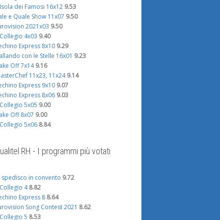
'Isola dei Famosi 16x12
9.53
ale e Quale Show 11x07
9.50
urovision 2021x03
9.50
l Collegio 4x03
9.40
echino Express 8x10
9.29
allando con le Stelle 16x01
9.23
ake Off 7x14
9.16
asterChef 11x23, 11x24
9.14
echino Express 9x10
9.07
echino Express 8x06
9.03
l Collegio 5x05
9.00
ake Off 8x07
9.00
l Collegio 5x06
8.84
ualitel RH - I programmi più votati
i spedisco in convento
9.72
l Collegio 4
8.82
echino Express 8
8.64
urovision Song Contest 2021
8.62
l Collegio 5
8.53