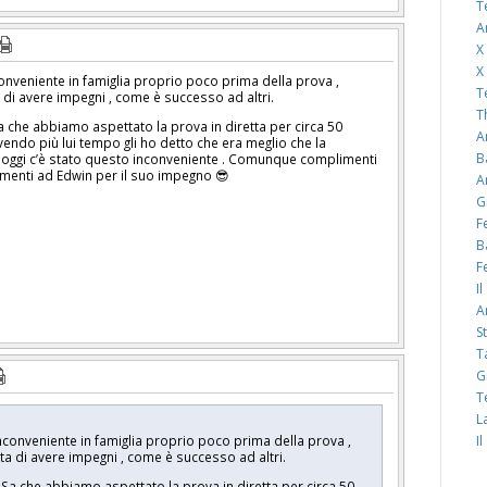
T
A
X
X
onveniente in famiglia proprio poco prima della prova ,
T
di avere impegni , come è successo ad altri.
T
a che abbiamo aspettato la prova in diretta per circa 50
A
endo più lui tempo gli ho detto che era meglio che la
B
 oggi c’è stato questo inconveniente . Comunque complimenti
limenti ad Edwin per il suo impegno 😎
A
G
F
B
F
I
A
S
T
G
T
L
nconveniente in famiglia proprio poco prima della prova ,
I
a di avere impegni , come è successo ad altri.
 Sa che abbiamo aspettato la prova in diretta per circa 50