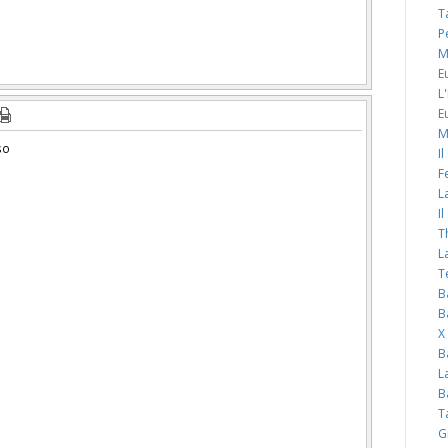
T
P
M
E
L
E
M
so
I
F
L
I
T
L
T
B
B
X
B
L
B
T
G