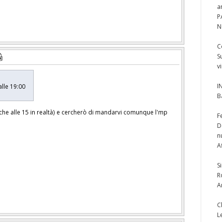
a
P
N
C
S
v
I
alle 19:00
B
che alle 15 in realtà) e cercherò di mandarvi comunque l'mp
F
D
n
A
S
R
A
C
L