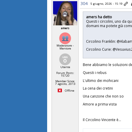
304
5 giugno, 2026 - 15:19
amers ha detto
Questi i circolini, uno da q
domani ma potete già comu
amers
Circolino Franklin: @Ala
Moderatore -
Mentore
Circolino Curie: @Vesuvi
Bene abbiamo le soluzioni de
Utente
Questi i rebus
Forum Posts:
15720
L'ultimo dei mohicani
Member Since:
7 agosto, 2013
La cena dei cretini
Offline
Una canzone che non so
Amore a prima vista
Il Circolino Vincente è...