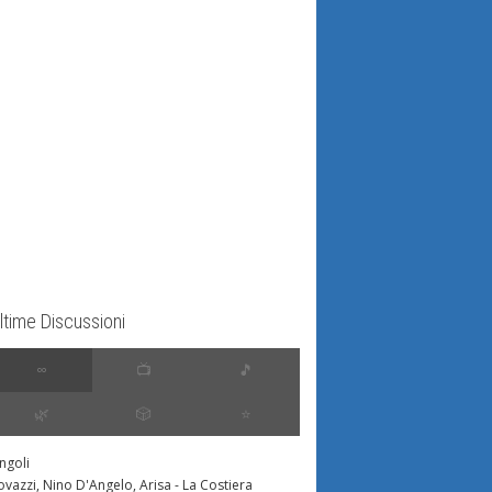
ltime Discussioni
∞
📺
🎵
🌿
🎲
⭐️
ingoli
ovazzi, Nino D'Angelo, Arisa - La Costiera