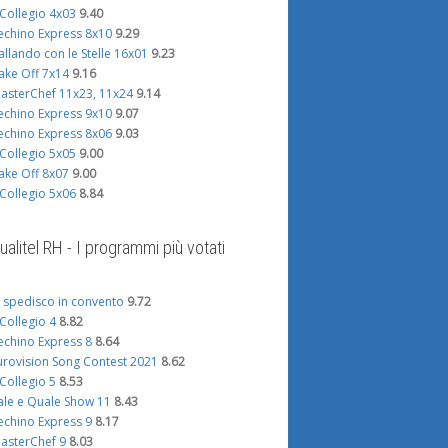
l Collegio 4x03
9.40
echino Express 8x10
9.29
allando con le Stelle 16x01
9.23
ake Off 7x14
9.16
asterChef 11x23, 11x24
9.14
echino Express 9x10
9.07
echino Express 8x06
9.03
l Collegio 5x05
9.00
ake Off 8x07
9.00
l Collegio 5x06
8.84
ualitel RH - I programmi più votati
i spedisco in convento
9.72
l Collegio 4
8.82
echino Express 8
8.64
urovision Song Contest 2021
8.62
l Collegio 5
8.53
ale e Quale Show 11
8.43
echino Express 9
8.17
asterChef 9
8.03