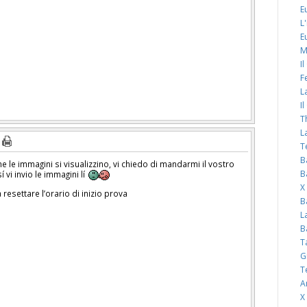
E
L
E
M
I
F
L
I
T
L
T
B
he le immagini si visualizzino, vi chiedo di mandarmi il vostro
B
vi invio le immagini lí
X
resettare l’orario di inizio prova
B
L
B
T
G
T
A
X