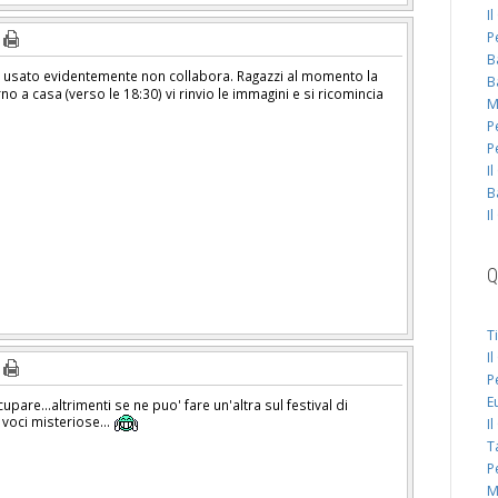
I
P
B
o usato evidentemente non collabora. Ragazzi al momento la
B
 a casa (verso le 18:30) vi rinvio le immagini e si ricomincia
M
P
P
I
B
I
Q
T
I
P
E
pare...altrimenti se ne puo' fare un'altra sul festival di
voci misteriose...
I
T
P
M