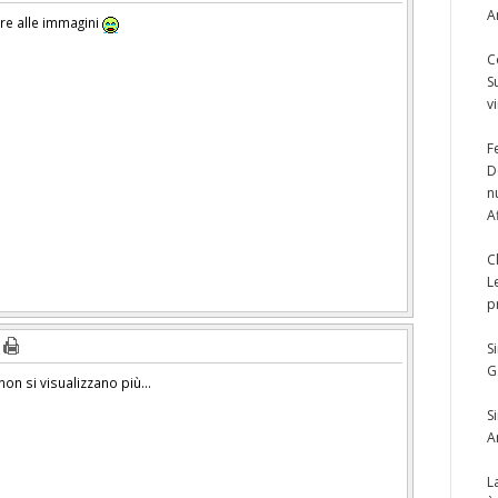
A
re alle immagini
C
S
v
F
D
n
A
C
L
p
S
G
non si visualizzano più…
S
A
L