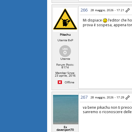
266
28 maggio, 2026 - 17:21
Mi dispiace
l’editor che h
prova é sospesa, appena torno
Pikachu
Utente 8xP
Utente
Forum Posts:
8174
Member Since:
23 aprile, 2016
Offline
267
28 maggio, 2026 - 17:29
va bene pikachu non ti preoccu
sanremo o riconoscere delle 
Ex
davenport70