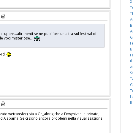
X
T
T
A
B
A
cupare...altrimenti se ne puo' fare un'altra sul festival di
G
e voci misteriose...
F
B
ordi
F
I
A
S
T
G
T
L
I
zzato wetransfer) sia a Ge_aldrig che a Edwynivan in privato,
ad Alabama. Se ci sono ancora problemi nella visualizzazione