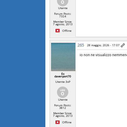
Utente
Forum Posts:
7324
Member Since:
7 agosto, 2013
Offline
265
28 maggio, 2026 - 17:07
io non ne visualizzo nemmeno
Ex
davenport70
Utente 3xP
Utente
Forum Posts:
3812
Member Since:
7 agosto, 2013
Offline