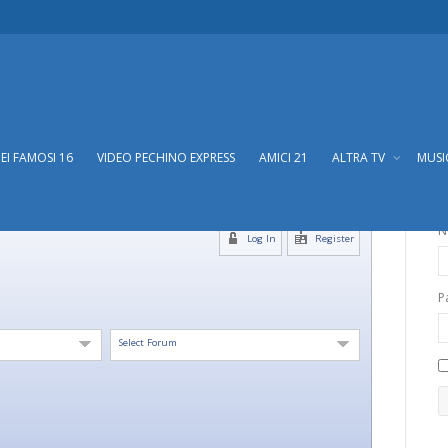
DEI FAMOSI 16
VIDEO PECHINO EXPRESS
AMICI 21
ALTRA TV
MUS
N
Log In
Register
P
Select Forum