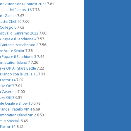
urovision Song Contest 2022
7.81
'Isola dei Famosi 16
7.78
uroGames
7.67
asterChef 10
7.66
l Collegio 6
7.63
estival di Sanremo 2022
7.60
a Pupa e il Secchione 4
7.57
l Cantante Mascherato 2
7.56
he Voice Senior
7.36
a Pupa e il Secchione 3
7.44
emptation Island 7
7.26
ake Off All Stars Battle
7.22
allando con le Stelle 16
7.11
 Factor 14
7.02
ake Off 7
7.01
a Caserma
7.00
ake Off 8
6.81
ale Quale e Show 10
6.78
rande Fratello VIP 4
6.69
emptation Island VIP 2
6.53
mici Speciali
6.46
 Factor 13
6.42