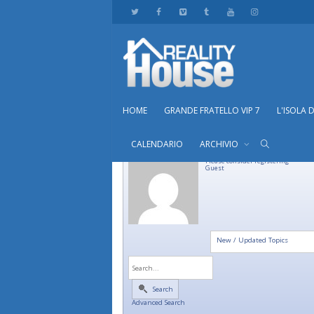
HOME
GRANDE FRATELLO VIP 7
L'ISOLA 
CALENDARIO
ARCHIVIO
Please consider registering
Guest
New / Updated Topics
Search
Advanced Search