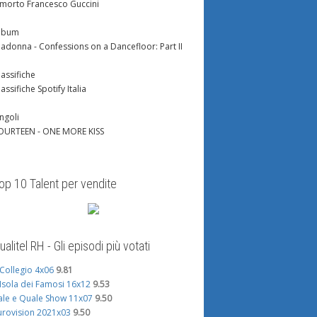
 morto Francesco Guccini
lbum
adonna - Confessions on a Dancefloor: Part II
lassifiche
lassifiche Spotify Italia
ingoli
OURTEEN - ONE MORE KISS
op 10 Talent per vendite
ualitel RH - Gli episodi più votati
l Collegio 4x06
9.81
'Isola dei Famosi 16x12
9.53
ale e Quale Show 11x07
9.50
urovision 2021x03
9.50