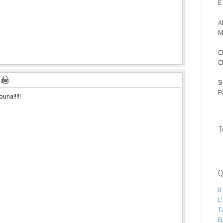
È
A
M
C
C
S
F
una!!!!!
T
Q
I
L
T
E