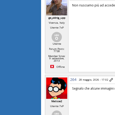
Non riusciamo più ad accede
ge_aldrig_upp
Vicenza, Italy
Utente 7xP
Utente
Forum Posts:
7738
Member Since:
9 settembre,
2013
Offline
264
28 maggio, 2026 - 17:02
Segnalo che alcune immagini 
Matisse2
Utente 7xP