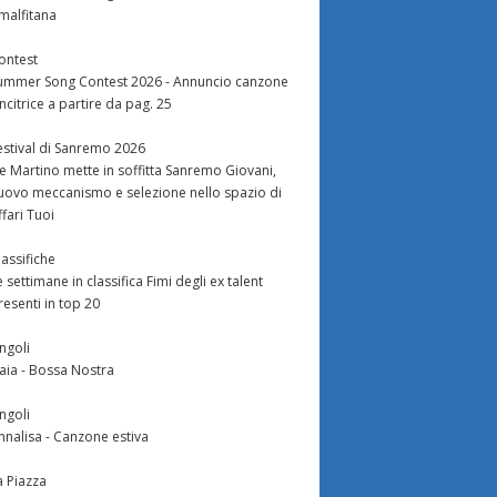
malfitana
ontest
ummer Song Contest 2026 - Annuncio canzone
incitrice a partire da pag. 25
estival di Sanremo 2026
e Martino mette in soffitta Sanremo Giovani,
uovo meccanismo e selezione nello spazio di
ffari Tuoi
lassifiche
e settimane in classifica Fimi degli ex talent
resenti in top 20
ingoli
aia - Bossa Nostra
ingoli
nnalisa - Canzone estiva
a Piazza