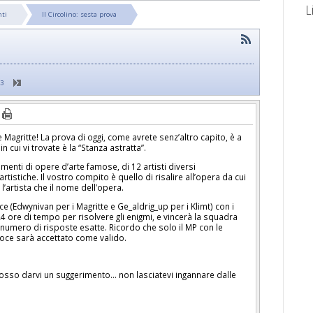
L
nti
Il Circolino: sesta prova
23
 e Magritte! La prova di oggi, come avrete senz’altro capito, è a
n cui vi trovate è la “Stanza astratta”.
enti di opere d’arte famose, di 12 artisti diversi
rtistiche. Il vostro compito è quello di risalire all’opera da cui
’artista che il nome dell’opera.
e (Edwynivan per i Magritte e Ge_aldrig_up per i Klimt) con i
24 ore di tempo per risolvere gli enigmi, e vincerà la squadra
r numero di risposte esatte. Ricordo che solo il MP con le
voce sarà accettato come valido.
e posso darvi un suggerimento… non lasciatevi ingannare dalle