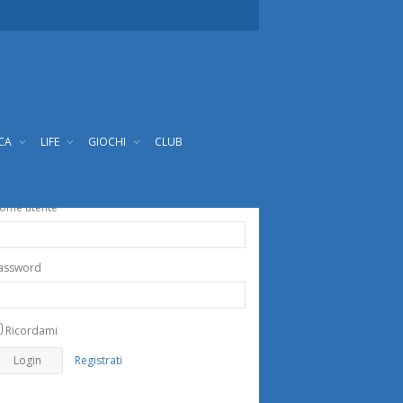
ICA
LIFE
GIOCHI
CLUB
ome utente
assword
Ricordami
Registrati