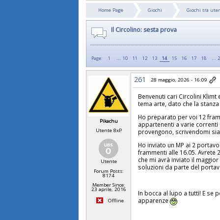
Home Page
Giochi
Giochi tra ute
Il Circolino: sesta prova
...
…
Page:
1
10
11
12
13
14
15
16
17
18
261
28 maggio, 2026 - 16:09
Benvenuti cari Circolini Klimt
tema arte, dato che la stanza i
Ho preparato per voi 12 framm
Pikachu
appartenenti a varie correnti a
Utente 8xP
provengono, scrivendomi sia l
Ho inviato un MP ai 2 portavoc
frammenti alle 16.05. Avrete 
che mi avrà inviato il maggio
Utente
soluzioni da parte del porta
Forum Posts:
8174
Member Since:
23 aprile, 2016
In bocca al lupo a tutti! E s
apparenze
Offline