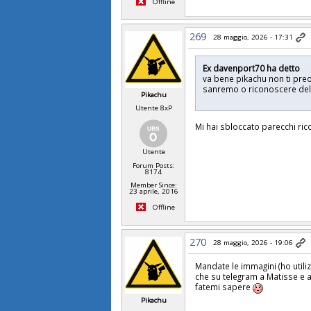
Offline
269
28 maggio, 2026 - 17:31
Ex davenport70 ha detto
va bene pikachu non ti preoc
sanremo o riconoscere dell
Pikachu
Utente 8xP
Mi hai sbloccato parecchi ric
Utente
Forum Posts:
8174
Member Since:
23 aprile, 2016
Offline
270
28 maggio, 2026 - 19:06
Mandate le immagini (ho utili
che su telegram a Matisse e 
fatemi sapere
Pikachu