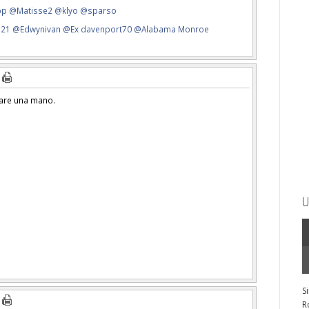
pp
@Matisse2
@klyo
@sparso
s21
@Edwynivan
@Ex davenport70
@Alabama Monroe
 dare una mano.
U
S
R