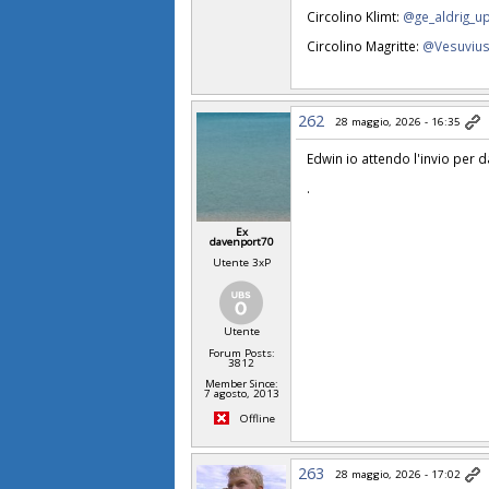
Circolino Klimt:
@ge_aldrig_u
Circolino Magritte:
@Vesuviu
262
28 maggio, 2026 - 16:35
Edwin io attendo l'invio per
.
Ex
davenport70
Utente 3xP
Utente
Forum Posts:
3812
Member Since:
7 agosto, 2013
Offline
263
28 maggio, 2026 - 17:02