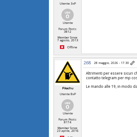
Utente 3xP
Utente
Forum Posts:
3812
Member Since:
7 agosto, 2013
Offline
268
28 maggio, 2026 - 17:30
Altrimenti per essere sicuri c
contatto telegram per mp cosí 
Le mando alle 19, in modo da 
Pikachu
Utente 8xP
Utente
Forum Posts:
8174
Member Since:
23 aprile, 2016