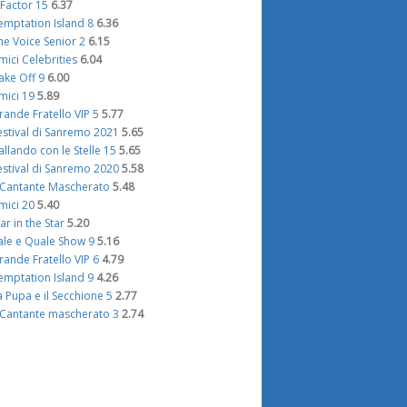
 Factor 15
6.37
emptation Island 8
6.36
he Voice Senior 2
6.15
mici Celebrities
6.04
ake Off 9
6.00
mici 19
5.89
rande Fratello VIP 5
5.77
estival di Sanremo 2021
5.65
allando con le Stelle 15
5.65
estival di Sanremo 2020
5.58
l Cantante Mascherato
5.48
mici 20
5.40
tar in the Star
5.20
ale e Quale Show 9
5.16
rande Fratello VIP 6
4.79
emptation Island 9
4.26
a Pupa e il Secchione 5
2.77
l Cantante mascherato 3
2.74