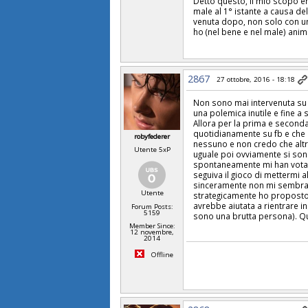
Detto questo, il mio scopo era
male al 1° istante a causa de
venuta dopo, non solo con un
ho (nel bene e nel male) anim
2867
27 ottobre, 2016 - 18:18
Non sono mai intervenuta su
una polemica inutile e fine a 
Allora per la prima e second
quotidianamente su fb e che 
robyfederer
nessuno e non credo che altri
Utente 5xP
uguale poi ovviamente si son 
spontaneamente mi han votat
seguiva il gioco di mettermi a
sinceramente non mi sembra di 
Utente
strategicamente ho proposto 
avrebbe aiutata a rientrare in
Forum Posts:
5159
sono una brutta persona). Q
Member Since:
12 novembre,
2014
Offline