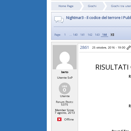
Home Page
Giochi
Giochi tra ute
Nightmar3 - Il codice del terrore I Pu
...
Page:
1
140
141
142
143
144
2861
25 ottobre, 2016 - 19:00
RISULTATI
berto
R
Utente 5xP
Utente
Forum Posts:
5375
R
Member Since:
7 agosto, 2013
Offline