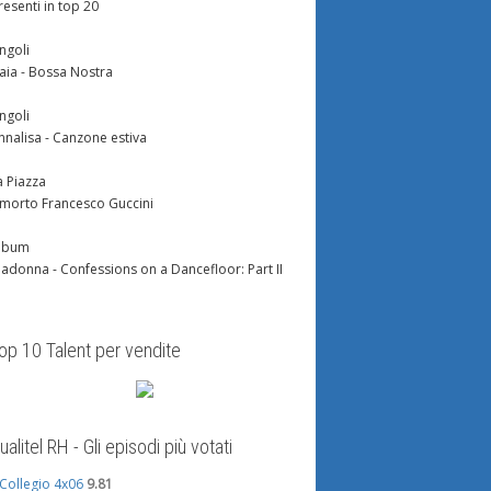
resenti in top 20
ingoli
aia - Bossa Nostra
ingoli
nnalisa - Canzone estiva
a Piazza
 morto Francesco Guccini
lbum
adonna - Confessions on a Dancefloor: Part II
op 10 Talent per vendite
ualitel RH - Gli episodi più votati
l Collegio 4x06
9.81