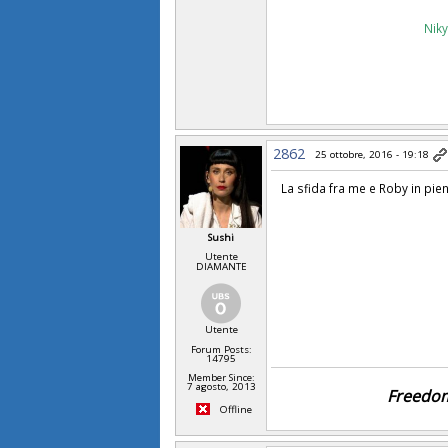
Nik
2862
25 ottobre, 2016 - 19:18
La sfida fra me e Roby in pien
Sushi
Utente
DIAMANTE
Utente
Forum Posts:
14795
Member Since:
7 agosto, 2013
Freedom
Offline