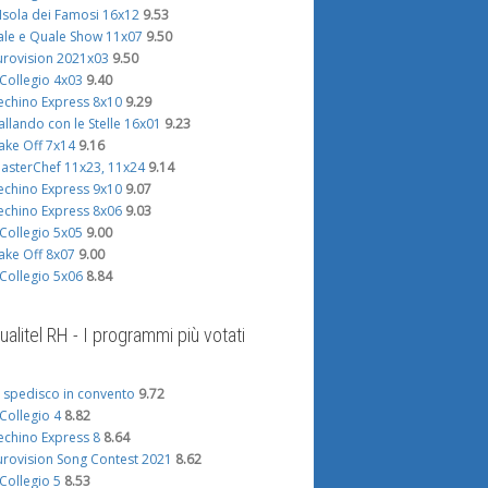
'Isola dei Famosi 16x12
9.53
ale e Quale Show 11x07
9.50
urovision 2021x03
9.50
l Collegio 4x03
9.40
echino Express 8x10
9.29
allando con le Stelle 16x01
9.23
ake Off 7x14
9.16
asterChef 11x23, 11x24
9.14
echino Express 9x10
9.07
echino Express 8x06
9.03
l Collegio 5x05
9.00
ake Off 8x07
9.00
l Collegio 5x06
8.84
ualitel RH - I programmi più votati
i spedisco in convento
9.72
l Collegio 4
8.82
echino Express 8
8.64
urovision Song Contest 2021
8.62
l Collegio 5
8.53