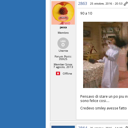
2863
25 ottobre, 2016 - 20:53
90 a 10
pesca
Membro
Utente
Forum Posts:
35925
Member Since:
7 agosto, 2013
Offline
Pensavo di stare un po piu i
sono felice cosi....
Credevo smiley avesse fatto 
2864