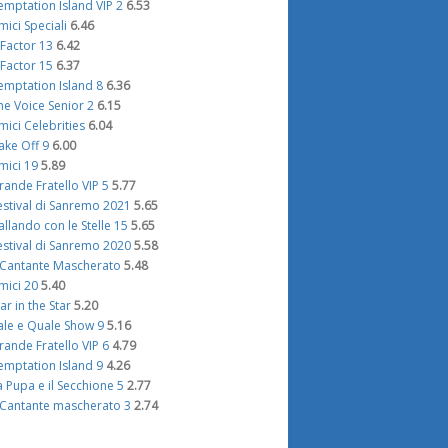
emptation Island VIP 2
6.53
mici Speciali
6.46
 Factor 13
6.42
 Factor 15
6.37
emptation Island 8
6.36
he Voice Senior 2
6.15
mici Celebrities
6.04
ake Off 9
6.00
mici 19
5.89
rande Fratello VIP 5
5.77
estival di Sanremo 2021
5.65
allando con le Stelle 15
5.65
estival di Sanremo 2020
5.58
l Cantante Mascherato
5.48
mici 20
5.40
tar in the Star
5.20
ale e Quale Show 9
5.16
rande Fratello VIP 6
4.79
emptation Island 9
4.26
a Pupa e il Secchione 5
2.77
l Cantante mascherato 3
2.74