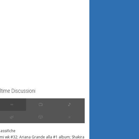
ltime Discussioni
∞
📺
🎵
🌿
🎲
⭐️
lassifiche
imi wk #32: Ariana Grande alla #1 album; Shakira