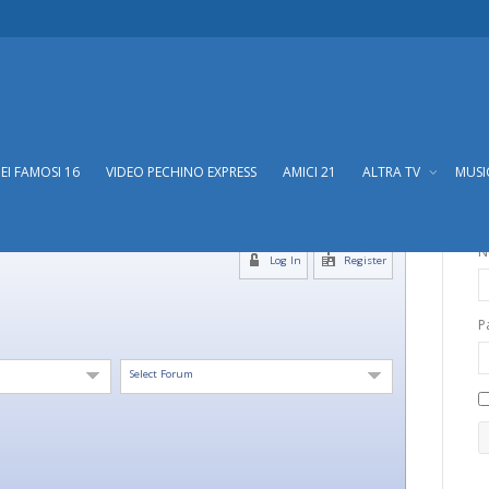
DEI FAMOSI 16
VIDEO PECHINO EXPRESS
AMICI 21
ALTRA TV
MUS
N
Log In
Register
P
Select Forum