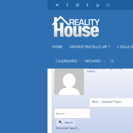
HOME
GRANDE FRATELLO VIP 7
L'ISOLA 
CALENDARIO
ARCHIVIO
Please consider registering
Guest
New / Updated Topics
Search
Advanced Search