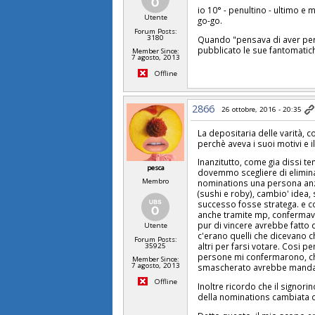
io 10° - penultino - ultimo e
Utente
go-go.
Forum Posts:
3180
Quando "pensava di aver pers
pubblicato le sue fantomatic
Member Since:
7 agosto, 2013
Offline
2866
26 ottobre, 2016 - 20:35
La depositaria delle varità, 
perchè aveva i suoi motivi e 
Inanzitutto, come gia dissi 
pesca
dovemmo scegliere di elimin
Membro
nominations una persona anzic
(sushi e roby), cambio' idea
successo fosse stratega. e co
anche tramite mp, confermavan
pur di vincere avrebbe fatto di
Utente
c'erano quelli che dicevano 
Forum Posts:
altri per farsi votare. Cosi p
35925
persone mi confermarono, che
Member Since:
7 agosto, 2013
smascherato avrebbe mandat
Offline
Inoltre ricordo che il signo
della nominations cambiata da