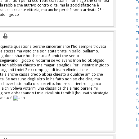
 farti fuori per la scorrettezza fattami, non nego che ci rimasi
T
lla rabbia che nutrivo contro di te, ma la soddisfazione è
A
a schiacciante vittoria, ma anche perchè sono arrivata 2° e
X
ato il gioco
X
T
T
A
B
 questa questione perché sinceramente l'ho sempre trovata
se stessa ma visto che son stata tirata in ballo, balliamo.
A
a golden share ho chiesto a 5 amici che sento
G
seguivano il gioco di votarmi se volevano (non ho obbligato
F
 non abbian chiesto ma magari sbaglio). Per il rientro in gioco
aggiunti i miei 2 ex compagni di team eliminati che
B
a e anche cassa credo abbia chiesto a qualche amico che
F
lta. Se nessuno degli altro lo ha fatto non so che dire, ma
I
aver fatto nulla di scorretto. Inoltre sul rientro in gioco
a chi voleva votarmi una classifica che a mio parere mi
A
 gioco abbassando i miei rivali più temibili (ho usato strategia
S
uesto è
T
G
T
L
I