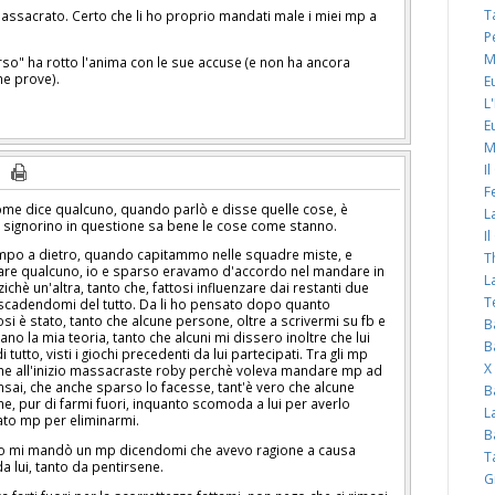
T
 massacrato. Certo che li ho proprio mandati male i miei mp a
P
M
o" ha rotto l'anima con le sue accuse (e non ha ancora
he prove).
E
L
E
M
I
F
come dice qualcuno, quando parlò e disse quelle cose, è
L
il signorino in questione sa bene le cose come stanno.
I
tempo a dietro, quando capitammo nelle squadre miste, e
T
are qualcuno, io e sparso eravamo d'accordo nel mandare in
L
hè un'altra, tanto che, fattosi influenzare dai restanti due
T
, scadendomi del tutto. Da li ho pensato dopo quanto
si è stato, tanto che alcune persone, oltre a scrivermi su fb e
B
o la mia teoria, tanto che alcuni mi dissero inoltre che lui
B
 tutto, visti i giochi precedenti da lui partecipati. Tra gli mp
X
che all'inizio massacraste roby perchè voleva mandare mp ad
ensai, che anche sparso lo facesse, tant'è vero che alcune
B
, pur di farmi fuori, inquanto scomoda a lui per averlo
L
o mp per eliminarmi.
B
rino mi mandò un mp dicendomi che avevo ragione a causa
T
 lui, tanto da pentirsene.
G