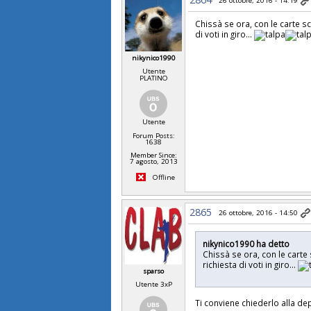
26 ottobre, 2016 - 14:19
Chissà se ora, con le carte s
di voti in giro...
nikynico1990
Utente
PLATINO
Utente
Forum Posts:
1638
Member Since:
7 agosto, 2013
Offline
2865
26 ottobre, 2016 - 14:50
nikynico1990 ha detto
Chissà se ora, con le cart
richiesta di voti in giro...
sparso
Utente 3xP
Ti conviene chiederlo alla dep