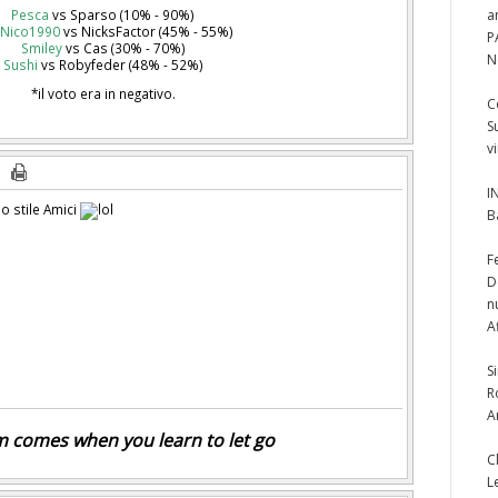
Pesca
vs Sparso (10% - 90%)
a
yNico1990
vs NicksFactor (45% - 55%)
P
Smiley
vs Cas (30% - 70%)
N
Sushi
vs Robyfeder (48% - 52%)
*il voto era in negativo.
C
S
v
I
o stile Amici
B
F
D
n
A
S
R
A
 comes when you learn to let go
C
L