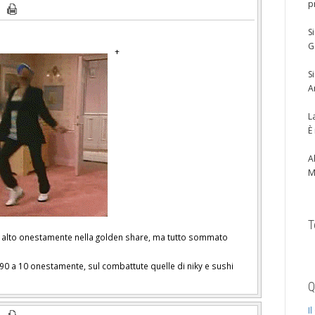
p
S
G
+
S
A
L
È
A
M
T
n alto onestamente nella golden share, ma tutto sommato
90 a 10 onestamente, sul combattute quelle di niky e sushi
Q
I