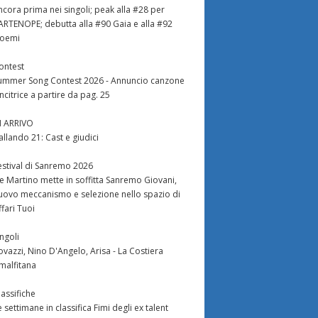
ncora prima nei singoli; peak alla #28 per
ARTENOPE; debutta alla #90 Gaia e alla #92
oemi
ontest
ummer Song Contest 2026 - Annuncio canzone
incitrice a partire da pag. 25
N ARRIVO
allando 21: Cast e giudici
estival di Sanremo 2026
e Martino mette in soffitta Sanremo Giovani,
uovo meccanismo e selezione nello spazio di
ffari Tuoi
ingoli
ovazzi, Nino D'Angelo, Arisa - La Costiera
malfitana
lassifiche
e settimane in classifica Fimi degli ex talent