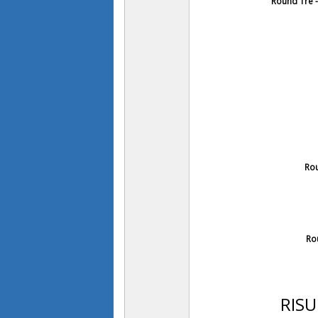
Round Tre 
Rou
Ro
RIS