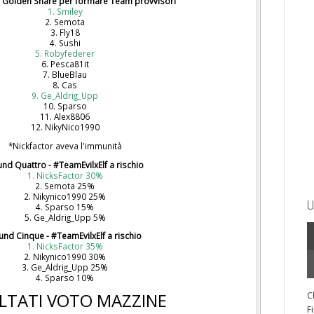
- Golden Share per formare Team provvisori
1. Smiley
2. Semota
3. Fly18
4. Sushi
5. Robyfederer
6. Pesca81it
7. BlueBlau
8. Cas
9. Ge_Aldrig_Upp
10. Sparso
11. Alex8806
12. NikyNico1990
*Nickfactor aveva l'immunità
nd Quattro - #TeamEvilxElf a rischio
1. NicksFactor 30%
2. Semota 25%
2. Nikynico1990 25%
U
4. Sparso 15%
5. Ge_Aldrig_Upp 5%
und Cinque - #TeamEvilxElf a rischio
1. NicksFactor 35%
2. Nikynico1990 30%
3. Ge_Aldrig_Upp 25%
4. Sparso 10%
ULTATI VOTO MAZZINE
C
F