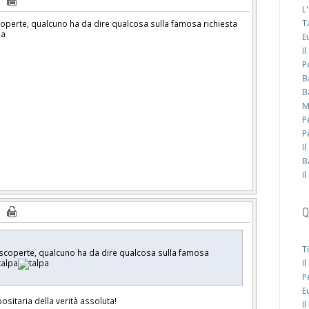
L
T
coperte, qualcuno ha da dire qualcosa sulla famosa richiesta
E
I
P
B
B
M
P
P
I
B
I
Q
T
e scoperte, qualcuno ha da dire qualcosa sulla famosa
I
P
E
ositaria della verità assoluta!
I