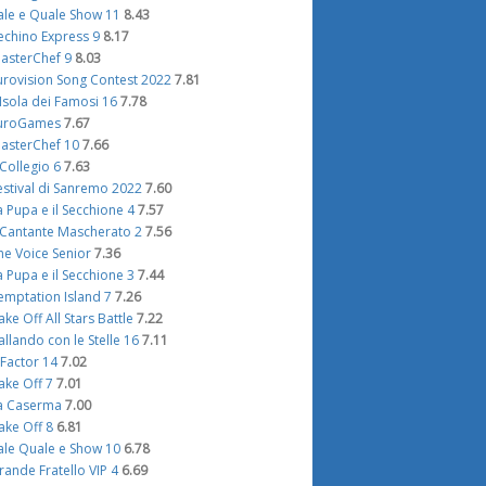
ale e Quale Show 11
8.43
echino Express 9
8.17
asterChef 9
8.03
urovision Song Contest 2022
7.81
'Isola dei Famosi 16
7.78
uroGames
7.67
asterChef 10
7.66
l Collegio 6
7.63
estival di Sanremo 2022
7.60
a Pupa e il Secchione 4
7.57
l Cantante Mascherato 2
7.56
he Voice Senior
7.36
a Pupa e il Secchione 3
7.44
emptation Island 7
7.26
ake Off All Stars Battle
7.22
allando con le Stelle 16
7.11
 Factor 14
7.02
ake Off 7
7.01
a Caserma
7.00
ake Off 8
6.81
ale Quale e Show 10
6.78
rande Fratello VIP 4
6.69