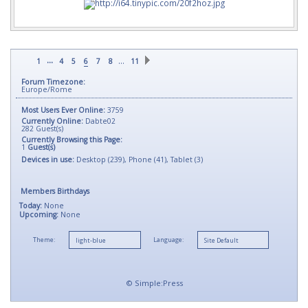
...
…
1
4
5
6
7
8
11
Forum Timezone:
Europe/Rome
Most Users Ever Online:
3759
Currently Online:
Dabte02
282
Guest(s)
Currently Browsing this Page:
1
Guest(s)
Devices in use:
Desktop (239), Phone (41), Tablet (3)
Members Birthdays
Today:
None
Upcoming:
None
Theme:
Language:
©
Simple:Press