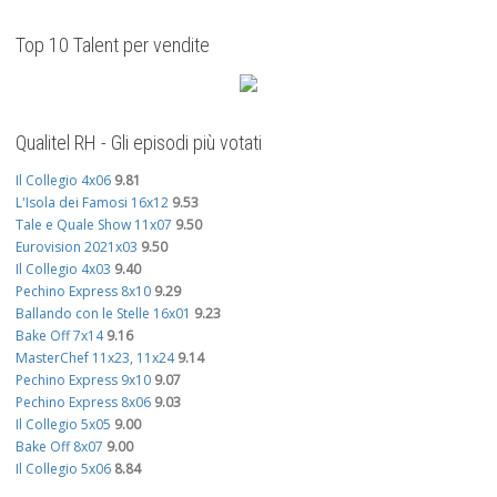
Top 10 Talent per vendite
Qualitel RH - Gli episodi più votati
Il Collegio 4x06
9.81
L'Isola dei Famosi 16x12
9.53
Tale e Quale Show 11x07
9.50
Eurovision 2021x03
9.50
Il Collegio 4x03
9.40
Pechino Express 8x10
9.29
Ballando con le Stelle 16x01
9.23
Bake Off 7x14
9.16
MasterChef 11x23, 11x24
9.14
Pechino Express 9x10
9.07
Pechino Express 8x06
9.03
Il Collegio 5x05
9.00
Bake Off 8x07
9.00
Il Collegio 5x06
8.84