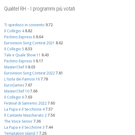
Qualitel RH - I programmi più votati
Ti spedisco in convento
9.72
Il Collegio 4
8.82
Pechino Express 8
8.64
Eurovision Song Contest 2021
8.62
Il Collegio 5
8.53
Tale e Quale Show 11
8.43
Pechino Express 9
8.17
MasterChef 9
8.03
Eurovision Song Contest 2022
7.81
L'Isola dei Famosi 16
7.78
EuroGames
7.67
MasterChef 10
7.66
Il Collegio 6
7.63
Festival di Sanremo 2022
7.60
La Pupa e il Secchione 4
7.57
Il Cantante Mascherato 2
7.56
The Voice Senior
7.36
La Pupa e il Secchione 3
7.44
Temptation Island 7
7.26