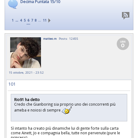
Decima Puntata 15/10
...
…
1
4
5
6
7
8
11
matteo.m
Posts: 12455
15 ottobre, 2021 - 23:52
101
Rio91 ha detto
Credo che Gianboring sia proprio uno dei concorrenti più
ameba e noiosi di sempre
Sì intanto ha creato più dinamiche lui di gente forte sulla carta
come Ainett, Jo e compagnia bella, tutte non pervenute (pure le
princess)