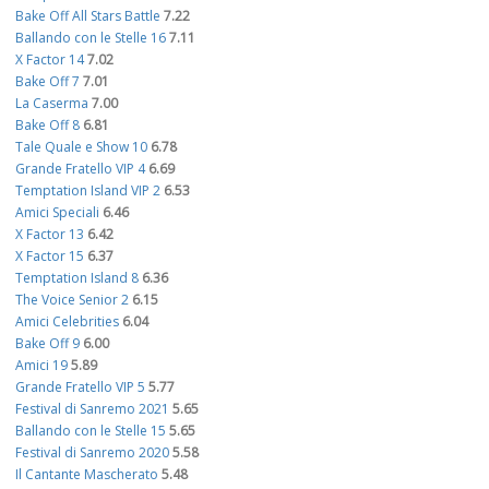
Bake Off All Stars Battle
7.22
Ballando con le Stelle 16
7.11
X Factor 14
7.02
Bake Off 7
7.01
La Caserma
7.00
Bake Off 8
6.81
Tale Quale e Show 10
6.78
Grande Fratello VIP 4
6.69
Temptation Island VIP 2
6.53
Amici Speciali
6.46
X Factor 13
6.42
X Factor 15
6.37
Temptation Island 8
6.36
The Voice Senior 2
6.15
Amici Celebrities
6.04
Bake Off 9
6.00
Amici 19
5.89
Grande Fratello VIP 5
5.77
Festival di Sanremo 2021
5.65
Ballando con le Stelle 15
5.65
Festival di Sanremo 2020
5.58
Il Cantante Mascherato
5.48