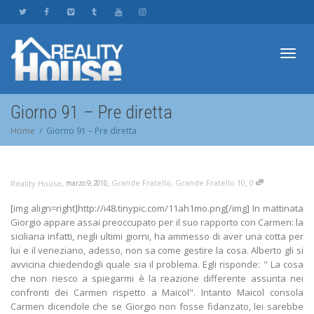
Toggl
Giorno 91 – Pre diretta
Home
Giorno 91 – Pre diretta
navig
,
,
,
Grande Fratello
,
Grande Fratello 10
0
Reality House
marzo 9, 2010
[img align=right]http://i48.tinypic.com/11ah1mo.png[/img] In mattinata
Giorgio appare assai preoccupato per il suo rapporto con Carmen: la
siciliana infatti, negli ultimi giorni, ha ammesso di aver una cotta per
lui e il veneziano, adesso, non sa come gestire la cosa. Alberto gli si
avvicina chiedendogli quale sia il problema. Egli risponde: " La cosa
che non riesco a spiegarmi è la reazione differente assunta nei
confronti dei Carmen rispetto a Maicol". Intanto Maicol consola
Carmen dicendole che se Giorgio non fosse fidanzato, lei sarebbe