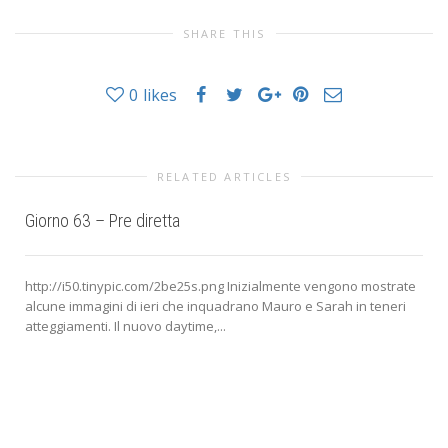
SHARE THIS
0
likes
RELATED ARTICLES
Giorno 63 – Pre diretta
http://i50.tinypic.com/2be25s.png Inizialmente vengono mostrate
alcune immagini di ieri che inquadrano Mauro e Sarah in teneri
atteggiamenti. Il nuovo daytime,...