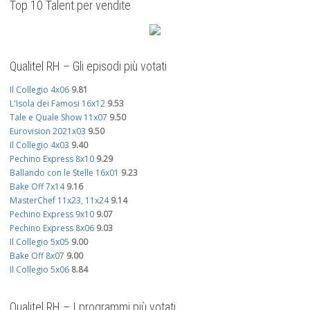
Top 10 Talent per vendite
Qualitel RH – Gli episodi più votati
Il Collegio 4x06
9.81
L'Isola dei Famosi 16x12
9.53
Tale e Quale Show 11x07
9.50
Eurovision 2021x03
9.50
Il Collegio 4x03
9.40
Pechino Express 8x10
9.29
Ballando con le Stelle 16x01
9.23
Bake Off 7x14
9.16
MasterChef 11x23, 11x24
9.14
Pechino Express 9x10
9.07
Pechino Express 8x06
9.03
Il Collegio 5x05
9.00
Bake Off 8x07
9.00
Il Collegio 5x06
8.84
Qualitel RH – I programmi più votati