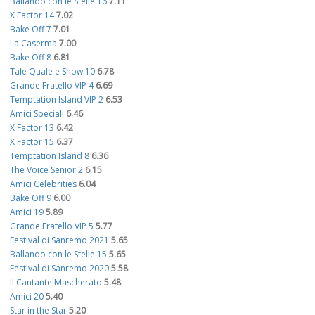
Ballando con le Stelle 16
7.11
X Factor 14
7.02
Bake Off 7
7.01
La Caserma
7.00
Bake Off 8
6.81
Tale Quale e Show 10
6.78
Grande Fratello VIP 4
6.69
Temptation Island VIP 2
6.53
Amici Speciali
6.46
X Factor 13
6.42
X Factor 15
6.37
Temptation Island 8
6.36
The Voice Senior 2
6.15
Amici Celebrities
6.04
Bake Off 9
6.00
Amici 19
5.89
Grande Fratello VIP 5
5.77
Festival di Sanremo 2021
5.65
Ballando con le Stelle 15
5.65
Festival di Sanremo 2020
5.58
Il Cantante Mascherato
5.48
Amici 20
5.40
Star in the Star
5.20