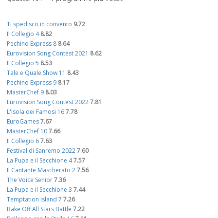
Ti spedisco in convento
9.72
Il Collegio 4
8.82
Pechino Express 8
8.64
Eurovision Song Contest 2021
8.62
Il Collegio 5
8.53
Tale e Quale Show 11
8.43
Pechino Express 9
8.17
MasterChef 9
8.03
Eurovision Song Contest 2022
7.81
L'Isola dei Famosi 16
7.78
EuroGames
7.67
MasterChef 10
7.66
Il Collegio 6
7.63
Festival di Sanremo 2022
7.60
La Pupa e il Secchione 4
7.57
Il Cantante Mascherato 2
7.56
The Voice Senior
7.36
La Pupa e il Secchione 3
7.44
Temptation Island 7
7.26
Bake Off All Stars Battle
7.22