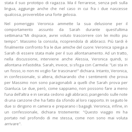
stata il suo prototipo di ragazza. Ma il ferrarese, senza peli sulla
lingua, aggiunge anche che nel caso in cui fra i due nascesse
qualcosa, proverebbe una forte gelosia.
Nel pomeriggio Veronica ammette la sua delusione per il
comportamento assunto da Sarah durante quest’ultima
settimana:"Mi dispiace, avrei voluto trascorrere con lei molto piu
tempo". Massimo la consola, ricoprendola di abbracci. Più tardi è
finalmente confronto fra le due amiche del cuore: Veronica spiega a
Sarah di essere stata male per il suo allontanamento. Ad un tratto,
nella discussione, interviene anche Alessia, Veronica quindi, si
allontana infastidita. Sarah, invece, si sfoga con Carmela: "Lei sta in
un fosso, io non mi voglio far trascinare!" dichiara. Intanto, Veronica,
in confessionale, si altera, dichiarando che i sentimenti che prova
per Massimo non sono paragonabili a quelli che Sarah prova per
Gianluca. Le due, però, come sappiamo, non possono fare a meno
l’una dell’altra e in serata cedono agli abbracci, piangendo sulle note
di una canzone che ha fatto da sfondo al loro rapporto. In seguito le
due si dirigono in camera e preparano i bagagli. Veronica, infine, in
un confessionale, dichiara tristemente: "Questo viaggio mi ha
portato nel profondo di me stessa, come non sono mai voluta
arrivare".