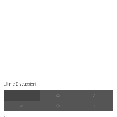
Ultime Discussioni
∞
📺
🎵
🌿
🎲
⭐️