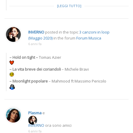
[LEGGI TUTTO]
INVERNO
posted in the topic
3 canzoni in loop
(Maggio 2020)
in the forum
Forum Musica
6 anni fa
– Hold on tight –
Tomas Azier
– La vita breve dei coriandoli
– Michele Bravi
–
Moonlight popolare
– Mahmood ft Massimo Pericolo
Plasma
e
INVERNO
ora sono amici
6 anni fa