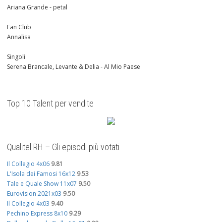
Ariana Grande - petal
Fan Club
Annalisa
Singoli
Serena Brancale, Levante & Delia - Al Mio Paese
Top 10 Talent per vendite
Qualitel RH – Gli episodi più votati
Il Collegio 4x06
9.81
L'Isola dei Famosi 16x12
9.53
Tale e Quale Show 11x07
9.50
Eurovision 2021x03
9.50
Il Collegio 4x03
9.40
Pechino Express 8x10
9.29