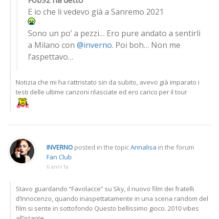
Fob92 ha detto
E io che li vedevo già a Sanremo 2021
Sono un po’ a pezzi… Ero pure andato a sentirli
a Milano con
@inverno
. Poi boh… Non me
l’aspettavo…
Notizia che mi ha rattristato sin da subito, avevo già imparato i
testi delle ultime canzoni rilasciate ed ero carico per il
tour
INVERNO
posted in the topic
Annalisa
in the forum
Fan Club
6 anni fa
Stavo guardando “Favolacce” su Sky, il nuovo film dei fratelli
d’Innocenzo, quando inaspettatamente in una scena random del
film si sente in sottofondo Questo bellissimo gioco. 2010 vibes
all’istante