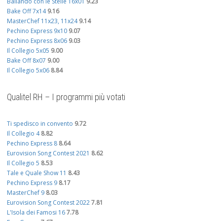
Ballando con le Stelle 16x01
9.23
Bake Off 7x14
9.16
MasterChef 11x23, 11x24
9.14
Pechino Express 9x10
9.07
Pechino Express 8x06
9.03
Il Collegio 5x05
9.00
Bake Off 8x07
9.00
Il Collegio 5x06
8.84
Qualitel RH – I programmi più votati
Ti spedisco in convento
9.72
Il Collegio 4
8.82
Pechino Express 8
8.64
Eurovision Song Contest 2021
8.62
Il Collegio 5
8.53
Tale e Quale Show 11
8.43
Pechino Express 9
8.17
MasterChef 9
8.03
Eurovision Song Contest 2022
7.81
L'Isola dei Famosi 16
7.78