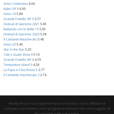
Amici Celebrities
6.04
Bake Off 9
6.00
Amici 19
5.89
Grande Fratello VIP 5
5.77
Festival di Sanremo 2021
5.65
Ballando con le Stelle 15
5.65
Festival di Sanremo 2020
5.58
Il Cantante Mascherato
5.48
Amici 20
5.40
Star in the Star
5.20
Tale e Quale Show 9
5.16
Grande Fratello VIP 6
4.79
Temptation Island 9
4.26
La Pupa e il Secchione 5
2.77
Il Cantante mascherato 3
2.74
Reality House non rappresenta una testata e non è affiliato né
collegato ai produttori, reti e programmi televisivi che sono oggetto di
discussione sulle sue pagine.