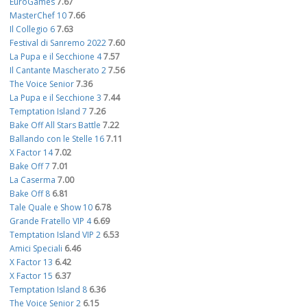
EuroGames
7.67
MasterChef 10
7.66
Il Collegio 6
7.63
Festival di Sanremo 2022
7.60
La Pupa e il Secchione 4
7.57
Il Cantante Mascherato 2
7.56
The Voice Senior
7.36
La Pupa e il Secchione 3
7.44
Temptation Island 7
7.26
Bake Off All Stars Battle
7.22
Ballando con le Stelle 16
7.11
X Factor 14
7.02
Bake Off 7
7.01
La Caserma
7.00
Bake Off 8
6.81
Tale Quale e Show 10
6.78
Grande Fratello VIP 4
6.69
Temptation Island VIP 2
6.53
Amici Speciali
6.46
X Factor 13
6.42
X Factor 15
6.37
Temptation Island 8
6.36
The Voice Senior 2
6.15