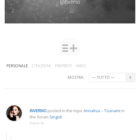
@inverno
PERSONALE
CITAZIONI
PREFERITI
AMICI
MOSTRA:
INVERNO
posted in the topic
Annalisa – Tsunami
in
the forum
Singoli
6 anni fa