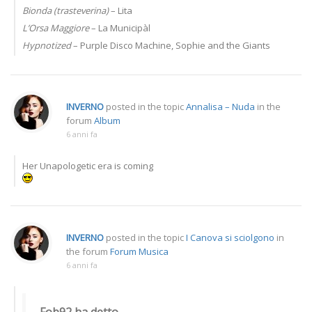
Bionda (trasteverina)
– Lita
L’Orsa Maggiore
– La Municipàl
Hypnotized
– Purple Disco Machine, Sophie and the Giants
INVERNO
posted in the topic
Annalisa – Nuda
in the
forum
Album
6 anni fa
Her Unapologetic era is coming
INVERNO
posted in the topic
I Canova si sciolgono
in
the forum
Forum Musica
6 anni fa