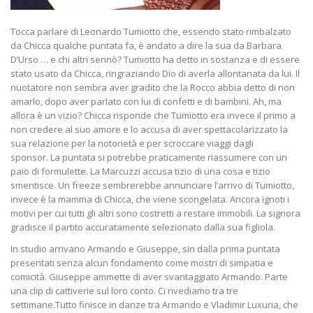
Tocca parlare di Leonardo Tumiotto che, essendo stato rimbalzato
da Chicca qualche puntata fa, è andato a dire la sua da Barbara
D’Urso … e chi altri sennò? Tumiotto ha detto in sostanza e di essere
stato usato da Chicca, ringraziando Dio di averla allontanata da lui. Il
nuotatore non sembra aver gradito che la Rocco abbia detto di non
amarlo, dopo aver parlato con lui di confetti e di bambini. Ah, ma
allora è un vizio? Chicca risponde che Tumiotto era invece il primo a
non credere al suo amore e lo accusa di aver spettacolarizzato la
sua relazione per la notorietà e per scroccare viaggi dagli
sponsor. La puntata si potrebbe praticamente riassumere con un
paio di formulette. La Marcuzzi accusa tizio di una cosa e tizio
smentisce. Un freeze sembrerebbe annunciare l’arrivo di Tumiotto,
invece è la mamma di Chicca, che viene scongelata. Ancora ignoti i
motivi per cui tutti gli altri sono costretti a restare immobili. La signora
gradisce il partito accuratamente selezionato dalla sua figliola.
In studio arrivano Armando e Giuseppe, sin dalla prima puntata
presentati senza alcun fondamento come mostri di simpatia e
comicità. Giuseppe ammette di aver svantaggiato Armando. Parte
una clip di cattiverie sul loro conto. Ci rivediamo tra tre
settimane.Tutto finisce in danze tra Armando e Vladimir Luxuria, che