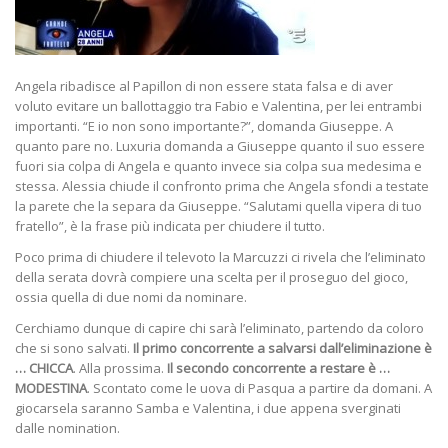
Angela ribadisce al Papillon di non essere stata falsa e di aver
voluto evitare un ballottaggio tra Fabio e Valentina, per lei entrambi
importanti. “E io non sono importante?”, domanda Giuseppe. A
quanto pare no. Luxuria domanda a Giuseppe quanto il suo essere
fuori sia colpa di Angela e quanto invece sia colpa sua medesima e
stessa. Alessia chiude il confronto prima che Angela sfondi a testate
la parete che la separa da Giuseppe. “Salutami quella vipera di tuo
fratello”, è la frase più indicata per chiudere il tutto.
Poco prima di chiudere il televoto la Marcuzzi ci rivela che l’eliminato
della serata dovrà compiere una scelta per il proseguo del gioco,
ossia quella di due nomi da nominare.
Cerchiamo dunque di capire chi sarà l’eliminato, partendo da coloro
che si sono salvati.
Il primo concorrente a salvarsi dall’eliminazione è
… CHICCA
. Alla prossima.
Il secondo concorrente a restare è …
MODESTINA
. Scontato come le uova di Pasqua a partire da domani. A
giocarsela saranno Samba e Valentina, i due appena sverginati
dalle nomination.