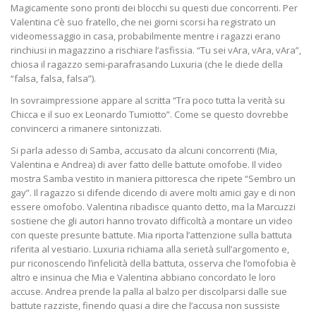
Magicamente sono pronti dei blocchi su questi due concorrenti. Per
Valentina c’è suo fratello, che nei giorni scorsi ha registrato un
videomessaggio in casa, probabilmente mentre i ragazzi erano
rinchiusi in magazzino a rischiare l’asfissia. “Tu sei vAra, vAra, vAra”,
chiosa il ragazzo semi-parafrasando Luxuria (che le diede della
“falsa, falsa, falsa”).
In sovraimpressione appare al scritta “Tra poco tutta la verità su
Chicca e il suo ex Leonardo Tumiotto”. Come se questo dovrebbe
convincerci a rimanere sintonizzati.
Si parla adesso di Samba, accusato da alcuni concorrenti (Mia,
Valentina e Andrea) di aver fatto delle battute omofobe. Il video
mostra Samba vestito in maniera pittoresca che ripete “Sembro un
gay”. Il ragazzo si difende dicendo di avere molti amici gay e di non
essere omofobo. Valentina ribadisce quanto detto, ma la Marcuzzi
sostiene che gli autori hanno trovato difficoltà a montare un video
con queste presunte battute. Mia riporta l’attenzione sulla battuta
riferita al vestiario. Luxuria richiama alla serietà sull’argomento e,
pur riconoscendo l’infelicità della battuta, osserva che l’omofobia è
altro e insinua che Mia e Valentina abbiano concordato le loro
accuse. Andrea prende la palla al balzo per discolparsi dalle sue
battute razziste, finendo quasi a dire che l’accusa non sussiste