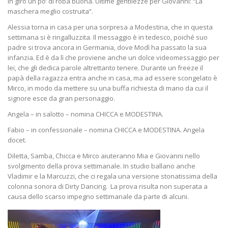
in giro un po’ di roba buona. Ultime gentilezze per Giovanni: “La
maschera meglio costruita”.
Alessia torna in casa per una sorpresa a Modestina, che in questa
settimana si è ringalluzzita. Il messaggio è in tedesco, poiché suo
padre si trova ancora in Germania, dove Modì ha passato la sua
infanzia. Ed è da lì che proviene anche un dolce videomessaggio per
lei, che gli dedica parole altrettanto tenere. Durante un freeze il
papà della ragazza entra anche in casa, ma ad essere scongelato è
Mirco, in modo da mettere su una buffa richiesta di mano da cui il
signore esce da gran personaggio.
Angela – in salotto – nomina CHICCA e MODESTINA.
Fabio – in confessionale – nomina CHICCA e MODESTINA. Angela
docet.
Diletta, Samba, Chicca e Mirco aiuteranno Mia e Giovanni nello
svolgimento della prova settimanale. In studio ballano anche
Vladimir e la Marcuzzi, che ci regala una versione stonatissima della
colonna sonora di Dirty Dancing. La prova risulta non superata a
causa dello scarso impegno settimanale da parte di alcuni.