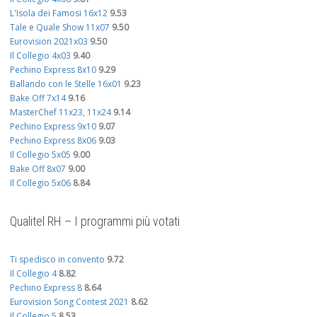
L'Isola dei Famosi 16x12
9.53
Tale e Quale Show 11x07
9.50
Eurovision 2021x03
9.50
Il Collegio 4x03
9.40
Pechino Express 8x10
9.29
Ballando con le Stelle 16x01
9.23
Bake Off 7x14
9.16
MasterChef 11x23, 11x24
9.14
Pechino Express 9x10
9.07
Pechino Express 8x06
9.03
Il Collegio 5x05
9.00
Bake Off 8x07
9.00
Il Collegio 5x06
8.84
Qualitel RH – I programmi più votati
Ti spedisco in convento
9.72
Il Collegio 4
8.82
Pechino Express 8
8.64
Eurovision Song Contest 2021
8.62
Il Collegio 5
8.53