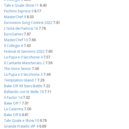
Tale e Quale Show 11
8.43
Pechino Express 9
8.17
MasterChef 9
8.03
Eurovision Song Contest 2022
7.81
L'Isola dei Famosi 16
7.78
EuroGames
7.67
MasterChef 10
7.66
Il Collegio 6
7.63
Festival di Sanremo 2022
7.60
La Pupa e il Secchione 4
7.57
Il Cantante Mascherato 2
7.56
The Voice Senior
7.36
La Pupa e il Secchione 3
7.44
Temptation Island 7
7.26
Bake Off All Stars Battle
7.22
Ballando con le Stelle 16
7.11
X Factor 14
7.02
Bake Off 7
7.01
La Caserma
7.00
Bake Off 8
6.81
Tale Quale e Show 10
6.78
Grande Fratello VIP 4
6.69