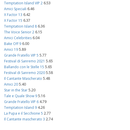
Temptation Island VIP 2
6.53
Amici Speciali
6.46
X Factor 13
6.42
X Factor 15
6.37
Temptation Island 8
6.36
The Voice Senior 2
6.15
Amici Celebrities
6.04
Bake Off 9
6.00
Amici 19
5.89
Grande Fratello VIP 5
5.77
Festival di Sanremo 2021
5.65
Ballando con le Stelle 15
5.65
Festival di Sanremo 2020
5.58
Il Cantante Mascherato
5.48
Amici 20
5.40
Star in the Star
5.20
Tale e Quale Show 9
5.16
Grande Fratello VIP 6
4.79
Temptation Island 9
4.26
La Pupa e il Secchione 5
2.77
Il Cantante mascherato 3
2.74