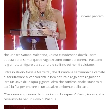
È un vero peccato
che uno tra Samba, Valentina, Chicca e Modestina dovrà uscire
questa sera. Ormai questi ragazzi sono come dei parenti. Passano
le giornate a litigare e a sparlare e se li incroci non ti salutano.
Entra in studio Alessia Marcuzzi, che durante la settimana ha cercato
di far ritrovare ai concorrenti la loro naturale regolarità regalando
loro un uovo di Pasqua gigante. Altro che confessionale, stasera ci
sarà la fila per entrare in un tutt’altro ambiente della casa.
“C’era una sorpresina dentro e io non lo sapevo”. Certo, Alessia, che
cosa insolita per un uovo di Pasqua.