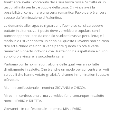
finalmente svela il contenuto della sua busta rossa. Si tratta di un
test di affinità per le tre coppie della casa. Chi vince avrà la
possibilità di consumare una cena romantica. Fabio però è ancora
scosso dall’eliminazione di Valentina.
Le domande alle ragazze riguardano l’uomo su cui si sarebbero
buttate in alternativa, il posto dove vorrebbero copulare con il
partner appena usciti da casa (lo studio televisivo per Diletta) e il
modo in cui si vedono tra un anno. Su questa Giovanni non sa cosa
dire ed è chiaro che non si vede padre quanto Chicca si vede
“mamma”. Roberto indovina che Diletta non ha aspettative e quindi
sono loro a vincere la succulenta cena.
Partiamo con le nomination, alcune delle quali verranno fatte
direttamente in salotto. Che è anche un modo per concentrare i voti
su quelli che hanno votato gli altri. Andranno in nomination i quattro
più votati.
Mia – in confessionale – nomina GIOVANNI e CHICCA.
Mirco – in confessionale, ma vorrebbe farle comunque in salotto –
nomina FABIO e DILETTA.
Giovanni – in confessionale – nomina MIA e FABIO.