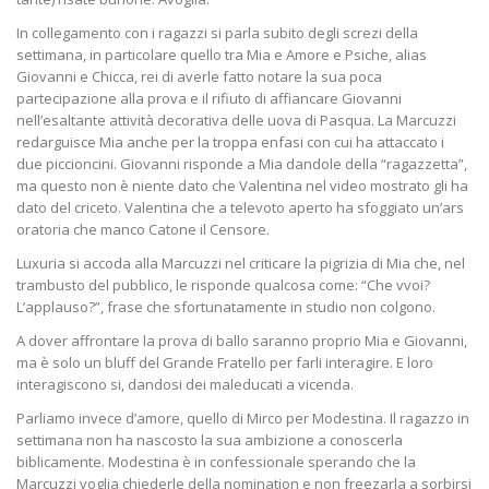
In collegamento con i ragazzi si parla subito degli screzi della
settimana, in particolare quello tra Mia e Amore e Psiche, alias
Giovanni e Chicca, rei di averle fatto notare la sua poca
partecipazione alla prova e il rifiuto di affiancare Giovanni
nell’esaltante attività decorativa delle uova di Pasqua. La Marcuzzi
redarguisce Mia anche per la troppa enfasi con cui ha attaccato i
due piccioncini. Giovanni risponde a Mia dandole della “ragazzetta”,
ma questo non è niente dato che Valentina nel video mostrato gli ha
dato del criceto. Valentina che a televoto aperto ha sfoggiato un’ars
oratoria che manco Catone il Censore.
Luxuria si accoda alla Marcuzzi nel criticare la pigrizia di Mia che, nel
trambusto del pubblico, le risponde qualcosa come: “Che vvoi?
L’applauso?”, frase che sfortunatamente in studio non colgono.
A dover affrontare la prova di ballo saranno proprio Mia e Giovanni,
ma è solo un bluff del Grande Fratello per farli interagire. E loro
interagiscono si, dandosi dei maleducati a vicenda.
Parliamo invece d’amore, quello di Mirco per Modestina. Il ragazzo in
settimana non ha nascosto la sua ambizione a conoscerla
biblicamente. Modestina è in confessionale sperando che la
Marcuzzi voglia chiederle della nomination e non freezarla a sorbirsi