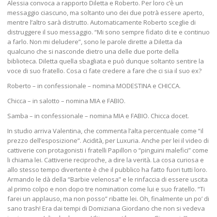
Alessia convoca a rapporto Diletta e Roberto. Per loro c’è un
messaggio ciascuno, ma soltanto uno dei due potrà essere aperto,
mentre l’altro sarà distrutto. Automaticamente Roberto sceglie di
distruggere il suo messaggio. “Mi sono sempre fidato di te e continuo
a farlo. Non mi deludere”, sono le parole dirette a Diletta da
qualcuno che si nasconde dietro una delle due porte della
biblioteca. Diletta quella sbagliata e può dunque soltanto sentire la
voce di suo fratello. Cosa ci fate credere a fare che ci sia il suo ex?
Roberto – in confessionale – nomina MODESTINA e CHICCA.
Chicca – in salotto – nomina MIA e FABIO.
Samba – in confessionale – nomina MIA e FABIO. Chicca docet.
In studio arriva Valentina, che commenta l’alta percentuale come “il
prezzo dell’esposizione”. Acidità, per Luxuria. Anche per lei il video di
cattiverie con protagonisti i fratelli Papillon o “pinguini malefici” come
li chiama lei. Cattiverie reciproche, a dire la verità. La cosa curiosa e
allo stesso tempo divertente è che il pubblico ha fatto fuori tutti loro.
Armando le dà della “Barbie velenosa” e le rinfaccia di essere uscita
al primo colpo e non dopo tre nomination come lui e suo fratello. “Ti
farei un applauso, ma non posso” ribatte lei. Oh, finalmente un po’ di
sano trash! Era dai tempi di Domiziana Giordano che non si vedeva