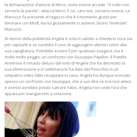
la dichiarazione d’amore di Mirco, come invece accade. “A volte non
serveno le parole”, attacca Mirco. E no, caro mio, serveno invece. La
Marcuzzi fa presente al ragazzo che è il momento giusto per
limonare con Modì, ma lui giustamente si astiene. Dicesi “molestie”,
Marcuzzi.
Al ritorno della pubblicità Angela è sola in salotto a chiedersi cosa sta
per capitarle e se sarebbe il caso di aggiungere ulteriori colori alla
sua capigliatura. Potrebbe essere lì per qualsiasi sciagura, ma è
molto molto peggio: un confronto con Giuseppe Papillon. Il fratello
Armenise è rimasto deluso dal voto di Angela che ha decretato la
sua eliminazione e in settimana le ha dato del Pinocchio in un
simpatico video fatto recapitare in casa. Angela ha dunque invocato
spesso un confronto con Giuseppe, che a suo dire se era così amico
e onesto avrebbe potuto salvare Fabio. Angela non vede l’ora che
appaia per mangiarselo a colazione.