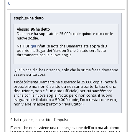
6
steph_z4 ha detto
Alessio_96 ha detto
Diamante ha superato le 25.000 copie quindi è oro con le
nuove soglie.
Nel PDF
qui
infatti si nota che Diamante sta sopra di 3
posizioni a Sugar dei Maroon 5 che è stato certificato
direttamente con le nuove soglie.
Quello che dici ha un senso, solo che la prima frase dovrebbe
essere scritta così:
(nota: è
Probabilmente
Diamante ha superato le 25.000 copie
probabile ma non è scritto da nessuna parte, la tua è una
deduzione, non c'è un dato ufficiale)
per cui
sarebbe
oro
(Nota: però non conta; il nuovo
anche con le nuove soglie
traguardo è il platino a 50.000 copie; l'oro resta come era,
non viene "riassegnato" o "rivalutato")
.
Si hai ragione , ho scritto d'impulso.
E' vero che non avviene una riassegnazione dell'oro ma abbiamo
la prova che effettivamente il pezzo ha superato le 25.000 copie e