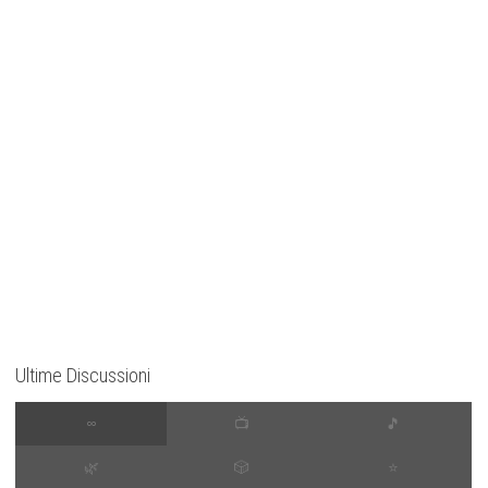
Ultime Discussioni
∞
📺
🎵
🌿
🎲
⭐️