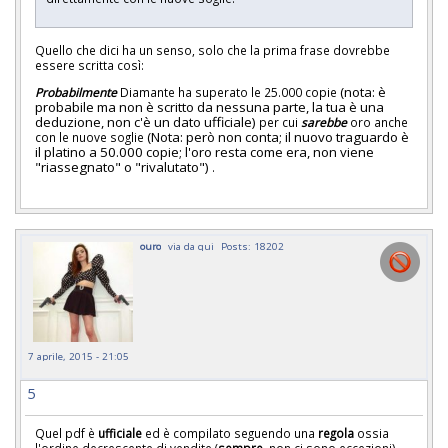
Quello che dici ha un senso, solo che la prima frase dovrebbe
essere scritta così:
(nota: è
Probabilmente
Diamante ha superato le 25.000 copie
probabile ma non è scritto da nessuna parte, la tua è una
deduzione, non c'è un dato ufficiale)
per cui
sarebbe
oro anche
(Nota: però non conta; il nuovo traguardo è
con le nuove soglie
il platino a 50.000 copie; l'oro resta come era, non viene
"riassegnato" o "rivalutato")
.
ouro
via da qui
Posts: 18202
7 aprile, 2015 - 21:05
5
Quel pdf è
ufficiale
ed è compilato seguendo una
regola
ossia
l'ordine decrescente di vendite (
sempre
, non ci sono eccezioni).