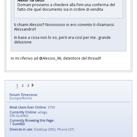
Domani proviamo a chiedere alla Fimi una conferma del
fatto che quel documento sia in ordine di vendita
ti chiami Alessio?! Nooooooo io ero convinto ti chiamassi
Alessandro!!
In base a cosa non lo so, però era così per me.. grande
delusione.
Io mi riferivo ad @Alessio_96, detentore del thread!!
1
2
3
Forum Timezone:
Europe/Rome
Most Users Ever Online:
3759
Currently Online:
allego
336
Guest(s)
Currently Browsing this Page:
1
Guest(s)
Devices in use:
Desktop (300), Phone (37)