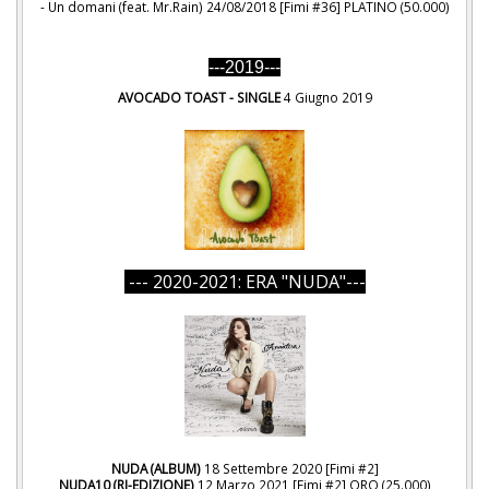
- Un domani (feat. Mr.Rain) 24/08/2018 [Fimi #36] PLATINO (50.000)
---2019---
AVOCADO TOAST - SINGLE
4 Giugno 2019
--- 2020-2021: ERA "NUDA"---
NUDA (ALBUM)
18 Settembre 2020 [Fimi #2]
NUDA10 (RI-EDIZIONE)
12 Marzo 2021 [Fimi #2] ORO (25.000)