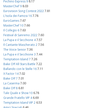
Pechino Express 9
8.17
MasterChef 9
8.03
Eurovision Song Contest 2022
7.81
L'Isola dei Famosi 16
7.78
EuroGames
7.67
MasterChef 10
7.66
Il Collegio 6
7.63
Festival di Sanremo 2022
7.60
La Pupa e il Secchione 4
7.57
Il Cantante Mascherato 2
7.56
The Voice Senior
7.36
La Pupa e il Secchione 3
7.44
Temptation Island 7
7.26
Bake Off All Stars Battle
7.22
Ballando con le Stelle 16
7.11
X Factor 14
7.02
Bake Off 7
7.01
La Caserma
7.00
Bake Off 8
6.81
Tale Quale e Show 10
6.78
Grande Fratello VIP 4
6.69
Temptation Island VIP 2
6.53
Amici Speciali
6.46