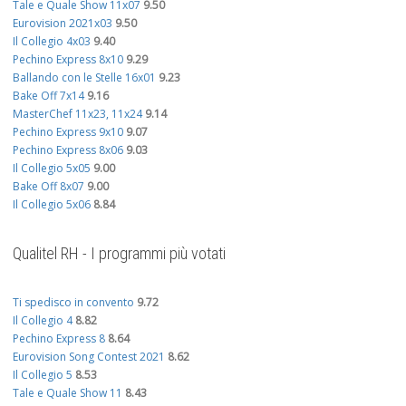
Tale e Quale Show 11x07
9.50
Eurovision 2021x03
9.50
Il Collegio 4x03
9.40
Pechino Express 8x10
9.29
Ballando con le Stelle 16x01
9.23
Bake Off 7x14
9.16
MasterChef 11x23, 11x24
9.14
Pechino Express 9x10
9.07
Pechino Express 8x06
9.03
Il Collegio 5x05
9.00
Bake Off 8x07
9.00
Il Collegio 5x06
8.84
Qualitel RH - I programmi più votati
Ti spedisco in convento
9.72
Il Collegio 4
8.82
Pechino Express 8
8.64
Eurovision Song Contest 2021
8.62
Il Collegio 5
8.53
Tale e Quale Show 11
8.43