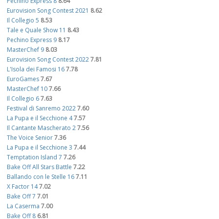
Pechino Express 8
8.64
Eurovision Song Contest 2021
8.62
Il Collegio 5
8.53
Tale e Quale Show 11
8.43
Pechino Express 9
8.17
MasterChef 9
8.03
Eurovision Song Contest 2022
7.81
L'Isola dei Famosi 16
7.78
EuroGames
7.67
MasterChef 10
7.66
Il Collegio 6
7.63
Festival di Sanremo 2022
7.60
La Pupa e il Secchione 4
7.57
Il Cantante Mascherato 2
7.56
The Voice Senior
7.36
La Pupa e il Secchione 3
7.44
Temptation Island 7
7.26
Bake Off All Stars Battle
7.22
Ballando con le Stelle 16
7.11
X Factor 14
7.02
Bake Off 7
7.01
La Caserma
7.00
Bake Off 8
6.81