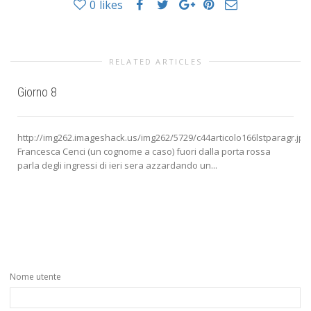
0
likes
RELATED ARTICLES
Giorno 8
http://img262.imageshack.us/img262/5729/c44articolo166lstparagr.jpg
Francesca Cenci (un cognome a caso) fuori dalla porta rossa
parla degli ingressi di ieri sera azzardando un...
Nome utente