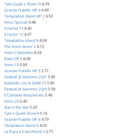
Tale Quale e Show 10
6.78
Grande Fratello VIP 4
6.69
Temptation Island VIP 2
6.53
Amici Speciali
6.46
X Factor 13
6.42
X Factor 15
6.37
Temptation Island 8
6.36
The Voice Senior 2
6.15
Amici Celebrities
6.04
Bake Off 9
6.00
Amici 19
5.89
Grande Fratello VIP 5
5.77
Festival di Sanremo 2021
5.65
Ballando con le Stelle 15
5.65
Festival di Sanremo 2020
5.58
Il Cantante Mascherato
5.48
Amici 20
5.40
Star in the Star
5.20
Tale e Quale Show 9
5.16
Grande Fratello VIP 6
4.79
Temptation Island 9
4.26
La Pupa e il Secchione 5
2.77