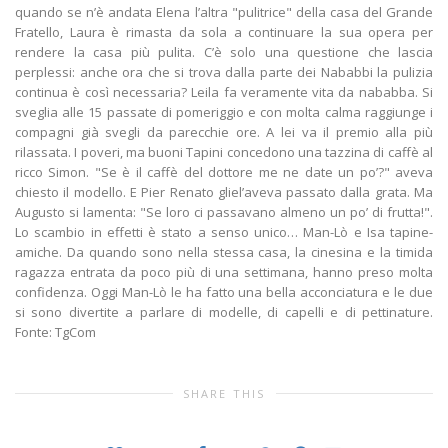
quando se n’è andata Elena l’altra "pulitrice" della casa del Grande
Fratello, Laura è rimasta da sola a continuare la sua opera per
rendere la casa più pulita. C’è solo una questione che lascia
perplessi: anche ora che si trova dalla parte dei Nababbi la pulizia
continua è così necessaria? Leila fa veramente vita da nababba. Si
sveglia alle 15 passate di pomeriggio e con molta calma raggiunge i
compagni già svegli da parecchie ore. A lei va il premio alla più
rilassata. I poveri, ma buoni Tapini concedono una tazzina di caffè al
ricco Simon. "Se è il caffè del dottore me ne date un po’?" aveva
chiesto il modello. E Pier Renato gliel’aveva passato dalla grata. Ma
Augusto si lamenta: "Se loro ci passavano almeno un po’ di frutta!".
Lo scambio in effetti è stato a senso unico… Man-Lò e Isa tapine-
amiche. Da quando sono nella stessa casa, la cinesina e la timida
ragazza entrata da poco più di una settimana, hanno preso molta
confidenza. Oggi Man-Lò le ha fatto una bella acconciatura e le due
si sono divertite a parlare di modelle, di capelli e di pettinature.
Fonte: TgCom
SHARE THIS