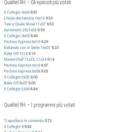
Qualitel RH – Gli episodi più votati
Il Collegio 4x06
9.81
L'Isola dei Famosi 16x12
9.53
Tale e Quale Show 11x07
9.50
Eurovision 2021x03
9.50
Il Collegio 4x03
9.40
Pechino Express 8x10
9.29
Ballando con le Stelle 16x01
9.23
Bake Off 7x14
9.16
MasterChef 11x23, 11x24
9.14
Pechino Express 9x10
9.07
Pechino Express 8x06
9.03
Il Collegio 5x05
9.00
Bake Off 8x07
9.00
Il Collegio 5x06
8.84
Qualitel RH – I programmi più votati
Ti spedisco in convento
9.72
Il Collegio 4
8.82