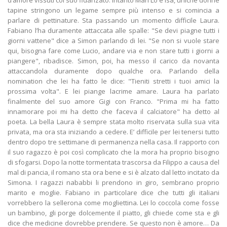
d’amore vissuti col suo fidanzato. intanto Man Lò e Isa, uniche donne
tapine stringono un legame sempre più intenso e si comincia a
parlare di pettinature. Sta passando un momento difficile Laura.
Fabiano l’ha duramente attaccata alle spalle: "Se devi piagne tutti i
giorni vattene" dice a Simon parlando di lei. "Se non si vuole stare
qui, bisogna fare come Lucio, andare via e non stare tutti i giorni a
piangere", ribadisce. Simon, poi, ha messo il carico da novanta
attaccandola duramente dopo qualche ora. Parlando della
nomination che lei ha fatto le dice: "Tieniti stretti i tuoi amici la
prossima volta". E lei piange lacrime amare. Laura ha parlato
finalmente del suo amore Gigi con Franco. "Prima mi ha fatto
innamorare poi mi ha detto che faceva il calciatore" ha detto al
poeta. La bella Laura è sempre stata molto riservata sulla sua vita
privata, ma ora sta iniziando a cedere. E’ difficile per lei tenersi tutto
dentro dopo tre settimane di permanenza nella casa. Il rapporto con
il suo ragazzo è poi così complicato che la mora ha proprio bisogno
di sfogarsi. Dopo la notte tormentata trascorsa da Filippo a causa del
mal di pancia, il romano sta ora bene e si è alzato dal letto incitato da
Simona. I ragazzi nababbi li prendono in giro, sembrano proprio
marito e moglie. Fabiano in particolare dice che tutti gli italiani
vorrebbero la sellerona come mogliettina. Lei lo coccola come fosse
un bambino, gli porge dolcemente il piatto, gli chiede come sta e gli
dice che medicine dovrebbe prendere. Se questo non è amore… Da