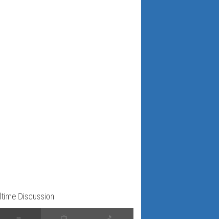
ltime Discussioni
∞
📺
🎵