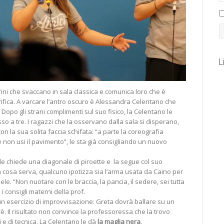
L
erini che svaccano in sala classica e comunica loro che è
fica. A varcare l’antro oscuro è Alessandra Celentano che
. Dopo gli strani complimenti sul suo fisico, la Celentano le
so a tre. I ragazzi che la osservano dalla sala si disperano,
on la sua solita faccia schifata: “a parte la coreografia
e non usi il pavimento”, le sta già consigliando un nuovo
 le chiede una diagonale di piroette e la segue col suo
 cosa serva, qualcuno ipotizza sia l’arma usata da Caino per
ele. “Non nuotare con le braccia, la pancia, il sedere, sei tutta
o i consigli materni della prof.
n esercizio di improvvisazione: Greta dovrà ballare su un
è. Il risultato non convince la professoressa che la trovo
i e di tecnica. La Celentano le dà
la maglia nera
.