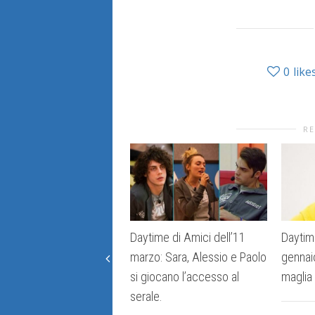
0
like
RE
Daytime di Amici dell’11
Daytim
marzo: Sara, Alessio e Paolo
gennaio
si giocano l’accesso al
maglia
serale.