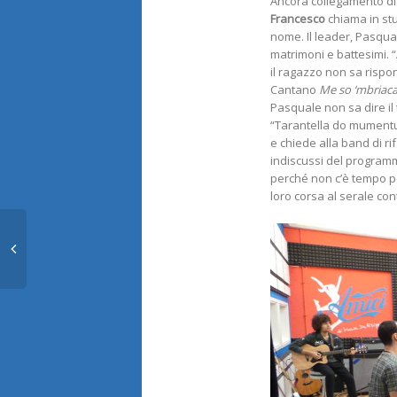
Ancora collegamento di 
Francesco
chiama in stu
nome. Il leader, Pasqual
matrimoni e battesimi. 
il ragazzo non sa rispo
Cantano
Me so ‘mbriac
Pasquale non sa dire il
“Tarantella do mumentu”,
e chiede alla band di rif
indiscussi del programm
perché non c’è tempo per
loro corsa al serale con