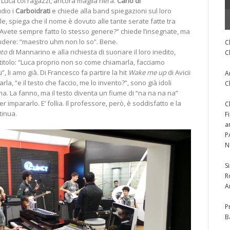
Luca coi ragazzi, ancora maglia nera.
Carlo di
dio i
Carboidrati
e chiede alla band spiegazioni sul loro
e, spiega che il nome è dovuto alle tante serate fatte tra
“Avete sempre fatto lo stesso genere?” chiede l’insegnate, ma
ndere: “maestro uhm non lo so”. Bene.
C
ato
di Mannarino e alla richiesta di suonare il loro inedito,
C
 titolo: “Luca proprio non so come chiamarla, facciamo
 li amo già. Di Francesco fa partire la hit
Wake me up
di Avicii
A
arla, “e il testo che faccio, me lo invento?”, sono già idoli
C
a. La fanno, ma il testo diventa un fiume di “na na na na”
 impararlo. E’ follia. Il professore, però, è soddisfatto e la
C
tinua.
F
a
P
N
S
R
A
P
B