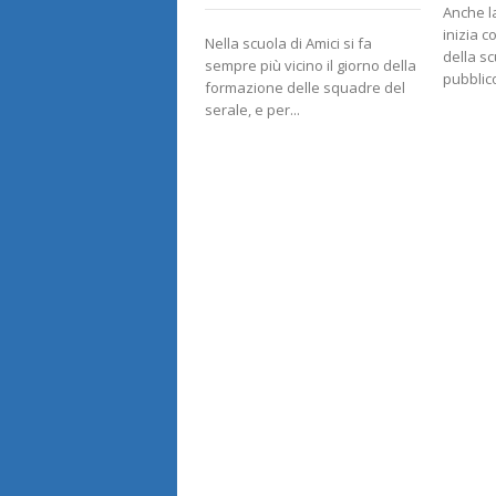
Anche l
inizia co
Nella scuola di Amici si fa
della sc
sempre più vicino il giorno della
pubblico
formazione delle squadre del
serale, e per...