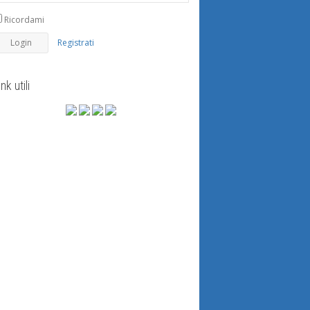
Ricordami
Registrati
ink utili