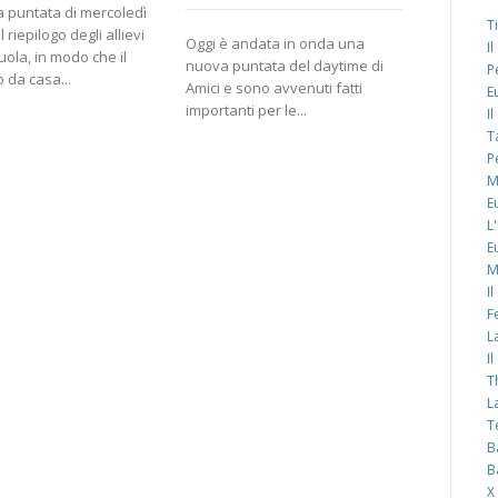
a puntata di mercoledì
T
l riepilogo degli allievi
Oggi è andata in onda una
L’agonia d
I
uola, in modo che il
nuova puntata del daytime di
combinazio
P
 da casa...
Amici e sono avvenuti fatti
giorno prim
E
importanti per le...
All’inizio 
I
di posti,...
T
P
M
E
L
E
M
I
F
L
I
T
L
T
B
B
X