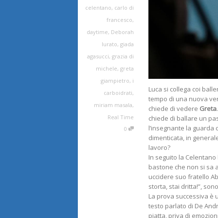
celentano
,
carlo di
francesco
,
daytime
,
Deborah
Iurato
,
giada
agasucci
,
grazia di
michele
,
greta
giampietro
,
i
Luca si collega coi ball
carboidrati
,
tempo di una nuova veri
miriam masala
,
chiede di vedere
Greta
Real Time
chiede di ballare un pas
l’insegnante la guarda c
0
dimenticata, in general
lavoro?
In seguito la Celentano
bastone che non si sa a
uccidere suo fratello Ab
storta, stai dritta!”, son
La prova successiva è u
testo parlato di De Andr
piatta, priva di emozion