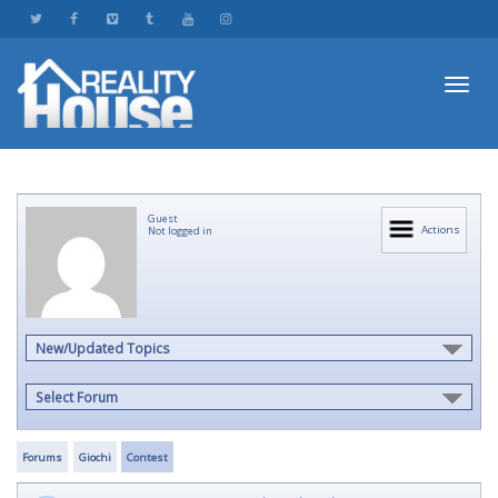
Toggl
Guest
navig
Actions
Not logged in
New/Updated Topics
Select Forum
Forums
Giochi
Contest