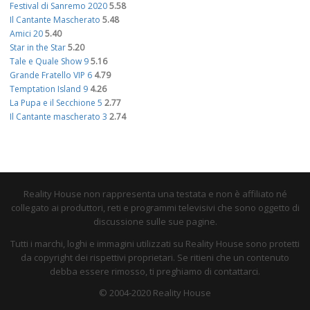
Festival di Sanremo 2020
5.58
Il Cantante Mascherato
5.48
Amici 20
5.40
Star in the Star
5.20
Tale e Quale Show 9
5.16
Grande Fratello VIP 6
4.79
Temptation Island 9
4.26
La Pupa e il Secchione 5
2.77
Il Cantante mascherato 3
2.74
Reality House non rappresenta una testata e non è affiliato né
collegato ai produttori, reti e programmi televisivi che sono oggetto di
discussione sulle sue pagine.
Tutti i marchi, loghi e immagini utilizzati su Reality House sono protetti
da copyright dei rispettivi proprietari. Se ritieni che un contenuto
debba essere rimosso, ti preghiamo di contattarci.
© 2004-2020 Reality House