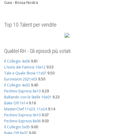
Gaia - Bossa Nostra
Top 10 Talent per vendite
Qualitel RH - Gli episodi più votati
Il Collegio 4x06
9.81
L'Isola dei Famosi 16x12
9.53
Tale e Quale Show 11x07
9.50
Eurovision 2021x03
9.50
Il Collegio 4x03
9.40
Pechino Express 8x10
9.29
Ballando con le Stelle 16x01
9.23
Bake Off 7x14
9.16
MasterChef 11x23, 11x24
9.14
Pechino Express 9x10
9.07
Pechino Express 8x06
9.03
Il Collegio 5x05
9.00
Bake Off 8x07
9.00