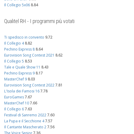
Il Collegio 5x06
8.84
Qualitel RH - I programmi più votati
Ti spedisco in convento
9.72
Il Collegio 4
8.82
Pechino Express 8
8.64
Eurovision Song Contest 2021
8.62
Il Collegio 5
8.53
Tale e Quale Show 11
8.43
Pechino Express 9
8.17
MasterChef 9
8.03
Eurovision Song Contest 2022
7.81
L'Isola dei Famosi 16
7.78
EuroGames
7.67
MasterChef 10
7.66
Il Collegio 6
7.63
Festival di Sanremo 2022
7.60
La Pupa e il Secchione 4
7.57
Il Cantante Mascherato 2
7.56
The Voice Senior
7.36