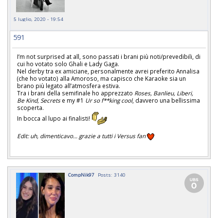
5 luglio, 2020 - 19:54
591
I’m not surprised at all, sono passati i brani più noti/prevedibili, di
cui ho votato solo Ghali e Lady Gaga.
Nel derby tra ex amiciane, personalmente avrei preferito Annalisa
(che ho votato) alla Amoroso, ma capisco che Karaoke sia un
brano più legato all’atmosfera estiva.
Tra i brani della semifinale ho apprezzato
Roses, Banlieu, Liberi,
Be Kind, Secrets
e my #1
Ur so f**king cool
, davvero una bellissima
scoperta.
In bocca al lupo ai finalisti!
Edit: uh, dimenticavo... grazie a tutti i Versus fan
CompNik97
Posts: 3140