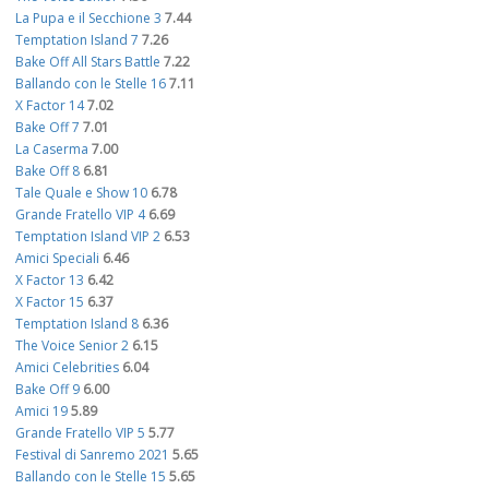
La Pupa e il Secchione 3
7.44
Temptation Island 7
7.26
Bake Off All Stars Battle
7.22
Ballando con le Stelle 16
7.11
X Factor 14
7.02
Bake Off 7
7.01
La Caserma
7.00
Bake Off 8
6.81
Tale Quale e Show 10
6.78
Grande Fratello VIP 4
6.69
Temptation Island VIP 2
6.53
Amici Speciali
6.46
X Factor 13
6.42
X Factor 15
6.37
Temptation Island 8
6.36
The Voice Senior 2
6.15
Amici Celebrities
6.04
Bake Off 9
6.00
Amici 19
5.89
Grande Fratello VIP 5
5.77
Festival di Sanremo 2021
5.65
Ballando con le Stelle 15
5.65