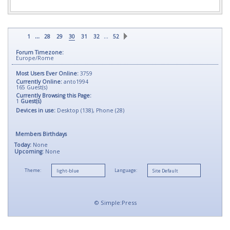
...
…
1
28
29
30
31
32
52
Forum Timezone:
Europe/Rome
Most Users Ever Online:
3759
Currently Online:
anto1994
165
Guest(s)
Currently Browsing this Page:
1
Guest(s)
Devices in use:
Desktop (138), Phone (28)
Members Birthdays
Today:
None
Upcoming:
None
Theme:
Language:
©
Simple:Press