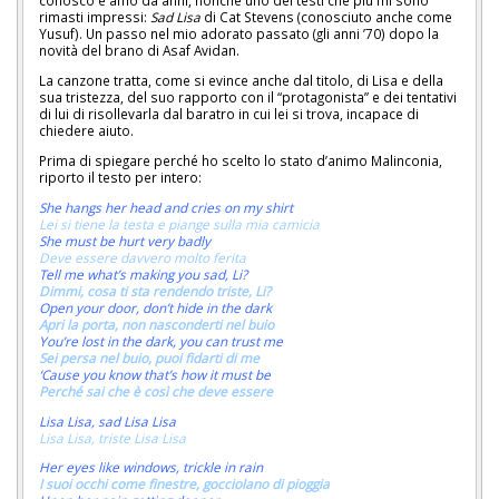
conosco e amo da anni, nonché uno dei testi che più mi sono
rimasti impressi:
Sad Lisa
di Cat Stevens (conosciuto anche come
Yusuf). Un passo nel mio adorato passato (gli anni ’70) dopo la
novità del brano di Asaf Avidan.
La canzone tratta, come si evince anche dal titolo, di Lisa e della
sua tristezza, del suo rapporto con il “protagonista” e dei tentativi
di lui di risollevarla dal baratro in cui lei si trova, incapace di
chiedere aiuto.
Prima di spiegare perché ho scelto lo stato d’animo Malinconia,
riporto il testo per intero:
She hangs her head and cries on my shirt
Lei si tiene la testa e piange sulla mia camicia
She must be hurt very badly
Deve essere davvero molto ferita
Tell me what’s making you sad, Li?
Dimmi, cosa ti sta rendendo triste, Li?
Open your door, don’t hide in the dark
Apri la porta, non nasconderti nel buio
You’re lost in the dark, you can trust me
Sei persa nel buio, puoi fidarti di me
‘Cause you know that’s how it must be
Perché sai che è così che deve essere
Lisa Lisa, sad Lisa Lisa
Lisa Lisa, triste Lisa Lisa
Her eyes like windows, trickle in rain
I suoi occhi come finestre, gocciolano di pioggia