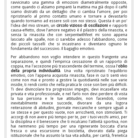
ravvicinato una gamma di emozioni diametralmente opposte,
come quando ci alziamo pimpanti la mattina ma già dopo il caffé
siamo distratti da un dettaglio che ci cambia l'umore, per poi
ripristinarlo al primo contatto umano e tornare a devastarlo
quando torniamo ad essere soli con noi stessi. Questa è un po'
l'idea del mio stream, un
circolo vizioso di oscillazioni
e rapporti
causa-effetto, dove l'amore negativo è il pilastro della rinascita, e
senza la rinascita che con serpentwithfeet mi sono appena
lasciato alle spalle, non ci sarebbe adesso l'abbandono, come
dei piccoli tasselli che si incastrano e diventano ognuno le
fondamenta del successivo. Il bagaglio emotivo.
Per abbandono non voglio intendere in questo frangente una
separazione, e quindi l'empirica cessazione di un rapporto di
coppia, ma l'accezione più trascendente del termine, ossia l'
oblio
della propria individualità
. Una volta ripristinato l'equilibrio
emotivo, con l'appena acquisita rinascita, fase in cui ti senti vivo
come non mai e pronto a gestire la quotidianità nelle sue varie
insidie, ti rendi conto che nella pratica le cose son ben più difficili.
Ti devi divincolare tra progressivi impegni, devi incasellare vita
privata e vita professionale, e nel farlo non devi perdere di vista
la tua persona e le tue attitudini, non facendoti, come
inevitabilmente invece succede, divorare da una logora
reiterazione di abitudini, giornate meccaniche e sempre uguali a
se stesse e per questo vuote, non arricchenti, non stimolanti. Ti
accorgi di non avere più tempo per te, per i tuoi vecchi amici, per
la disciplina e il benessere che ti inculcano l'attività sportiva, non
hai nemmeno più tempo per una rigenerante boccata d'aria
fresca o una escursione in bicicletta, divorato dalla piega
istituzionale che ha assunto la tua vita adulta, per carità, frenetica