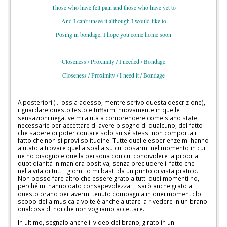
Those who have felt pain and those who have yet to
And I can't unsee it although I would like to
Posing in bondage, I hope you come home soon
Closeness / Proximity / I needed / Bondage
Closeness / Proximity / I need it / Bondage
A posteriori (… ossia adesso, mentre scrivo questa descrizione),
riguardare questo testo e tuffarmi nuovamente in quelle
sensazioni negative mi aiuta a comprendere come siano state
necessarie per accettare di avere bisogno di qualcuno, del fatto
che sapere di poter contare solo su sé stessi non comporta il
fatto che non si provi solitudine. Tutte quelle esperienze mi hanno
aiutato a trovare quella spalla su cui posarmi nel momento in cui
ne ho bisogno e quella persona con cui condividere la propria
quotidianità in maniera positiva, senza precludere il fatto che
nella vita di tutti i giorni io mi basti da un punto di vista pratico.
Non posso fare altro che essere grato a tutti quei momenti no,
perché mi hanno dato consapevolezza. E sarò anche grato a
questo brano per avermi tenuto compagnia in quei momenti: lo
scopo della musica a volte è anche aiutarci a rivedere in un brano
qualcosa di noi che non vogliamo accettare.
In ultimo, segnalo anche il video del brano, girato in un