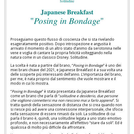
Solitudine
Japanese Breakfast
"
Posing in Bondage
"
Proseguiamo questo flusso di coscienza che si sta rivelando
esageratamente positivo. Dopo introspezione e angustia è
arrivato il momento di un altro stato d’animo da serotonina nelle
vene e voglia di cantare la propria felicità volteggiando nella
natura come in un classico Disney. Solitudine.
La scelta è nata a partire dal brano, “
Posing in Bondage
” è uno dei
miei brani chiave del 2021, e Japanese Breakfast è a sua volta una
delle scoperte più interessanti dell’anno. L’importanza del brano,
per me, è nata proprio dal sentimento che vuole mostrare e il
modo in cui lo mostra.
“
Posing In Bondage
” è stata presentata da Japanese Breakfast
come un brano che parla di “
solitudine e desiderio, due persone
che vogliono connettersi ma non riescono mai a farlo appieno
”. Si
tratta quindi della sensazione di distanza che si crea quando non
si riesce più ad avere una connessione interpersonale, che sfocia
nella sensazione di essere rimasti da soli. La solitudine di cui
parla il brano è, quindi, una solitudine legata a uno stato emotivo
profondo, e non necessariamente all’effettivo “stare da soli”. Ed è
qualcosa di molto più difficile da affrontare.