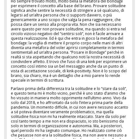
Ho sempre trovato molto, molto bella la metafora del bondage
per esprimere il concetto alla base del brano. Provare solitudine
significa anche sentire la necessità di stringere a sé qualcuno, di
legarsi ad un’altra persona che ci supporti davvero, o più
genericamente a uno scopo che valga la pena raggiungere, che
possa dare un senso alla propria vita. Non che sia necessario
avere questo per non provare solitudine, ma quando si entra nel
circolo vizioso negativo del “sentirsi soli”, non è facile arrivare a
questa realizzazione. Ed è qui che entra in gioco la metafora del
bondage: la voglia di mettere il proprio corpo nelle mani di altri
diventa una metafora del voler aprirsi completamente in termini
sentimentali ad un’altra persona. “Posare in Bondage” perché in
realtà si sta aspettando che qualcuno noti la nostra necessità di
condividere affetto. E trovo che l’uso di una kink per esprimere un
concetto così intimo sia un bel messaggio anche da un punto di
vista di accettazione sociale, di kink-positivity. Non è lo scopo del
brano, sia chiaro, ma è un dettaglio che a mio parere lo rende
speciale in termini di scrittura.
Parlavo prima della differenza tra la solitudine e lo “stare da soli”,
e questo tema mi è molto vicino, perché è uno stato d’animo che
ho vissuto in maniera molto opprimente nell’ultimo anno. Vivo da
solo dal 2018, e ho affrontato da solo l’intera prima parte della
pandemia. Un momento difficile, in cui non avere nessuno accanto
a sé poteva diventare veramente problematico, ma quella
solitudine fisica non mi ha realmente intaccato. Stare da solo per
così tanto tempo a me non era dispiaciuto, io sto benissimo da
solo in termini di organizzazione e autonomia. Ma, a posteriori,
quel periodo mi ha segnato comunque. Ho realizzato come ciò
che pesasse non era la solitudine fisica, ma non avere nessuno a