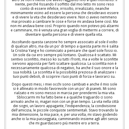
niente, perché fissando il soffitto dal mio letto mi sono reso
conto di essere infelice, irrisolto, irrealizzato, neanche
minimamente vicino ad essere la persona che desideravo essere
e di vivere la vita che desideravo vivere. Non ci avevo nemmeno
mai provato a cambiare le cose e forse mi andava bene così. Ma
non mi andava bene così. Proprio quando non potevo più alzarmi
e camminare, mi è venuta una gran voglia di mettermi a correre, di
diventare quella persona e di vivere quella vita.
Ascoltando questa canzone ho sempre associato al sole il volto
di qualcun altro, ma da un po' di tempo a questa parte mi è salita
la Cristina Yang e ho cominciato a pensare che quel sole fossi io.
Un sole da cui ero sempre più lontano. Qualcosa è scattato. Mi
sentivo sconfitto, messo ko su tutti i fronti, ma a volte le sconfitte
servono apposta per farti scattare qualcosa. La sconfitta non è
necessariamente qualcosa di negativo, ha anche il suo onore e la
sua nobiltà. La sconfitta è la possibilità preziosa di analizzare i
tuoi punti deboli, di scoprire i tuoi punti di forza e lavorarci su.
Dopo questi mesi, i miei occhi sono cambiati e anche il mio sole
si è allineato in modo favorevole con un po' di pianeti. Mi sono
rialzato e mi sono messo in marcia per prendermi la mia vita.
Sbloccarmi mi ha fatto bene e a qualche traguardo ci sono
arrivato anche io, magari non con un gran tempo. La vita nella città
dei sogni, un lavoro appagante, l'indipendenza, la condivisione
dell'amicizia, le piccole conquiste sentimentali. Stavo trovando la
mia dimensione, la mia pace, e, per una volta, mi stavo godendo
anche io la mia passeggiata, camminando insieme agli altri senza
che mi guardassero più mentre ero a terra.