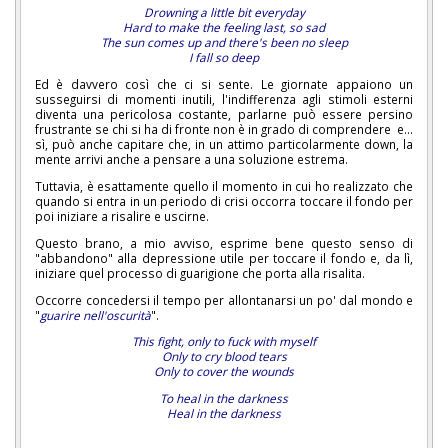
Drowning a little bit everyday
Hard to make the feeling last, so sad
The sun comes up and there's been no sleep
I fall so deep
Ed è davvero così che ci si sente. Le giornate appaiono un
susseguirsi di momenti inutili, l'indifferenza agli stimoli esterni
diventa una pericolosa costante, parlarne può essere persino
frustrante se chi si ha di fronte non è in grado di comprendere e...
sì, può anche capitare che, in un attimo particolarmente down, la
mente arrivi anche a pensare a una soluzione estrema.
Tuttavia, è esattamente quello il momento in cui ho realizzato che
quando si entra in un periodo di crisi occorra toccare il fondo per
poi iniziare a risalire e uscirne.
Questo brano, a mio avviso, esprime bene questo senso di
"abbandono" alla depressione utile per toccare il fondo e, da lì,
iniziare quel processo di guarigione che porta alla risalita.
Occorre concedersi il tempo per allontanarsi un po' dal mondo e
"
guarire nell'oscurità
".
This fight, only to fuck with myself
Only to cry blood tears
Only to cover the wounds
To heal in the darkness
Heal in the darkness