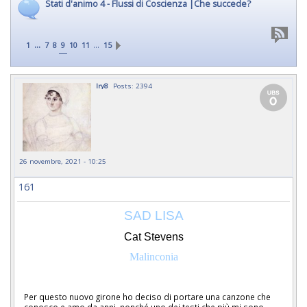
Stati d'animo 4 - Flussi di Coscienza |Che succede?
...
…
1
7
8
9
10
11
15
Iry8
Posts: 2394
26 novembre, 2021 - 10:25
161
SAD LISA
Cat Stevens
Malinconia
Per questo nuovo girone ho deciso di portare una canzone che