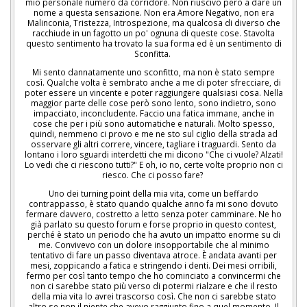
mio personale numero da corridore. Non riuscivo però a dare un
nome a questa sensazione. Non era Amore Negativo, non era
Malinconia, Tristezza, Introspezione, ma qualcosa di diverso che
racchiude in un fagotto un po' ognuna di queste cose. Stavolta
questo sentimento ha trovato la sua forma ed è un sentimento di
Sconfitta.
Mi sento dannatamente uno sconfitto, ma non è stato sempre
così. Qualche volta è sembrato anche a me di poter sfrecciare, di
poter essere un vincente e poter raggiungere qualsiasi cosa. Nella
maggior parte delle cose però sono lento, sono indietro, sono
impacciato, inconcludente. Faccio una fatica immane, anche in
cose che per i più sono automatiche e naturali. Molto spesso,
quindi, nemmeno ci provo e me ne sto sul ciglio della strada ad
osservare gli altri correre, vincere, tagliare i traguardi. Sento da
lontano i loro sguardi interdetti che mi dicono "Che ci vuole? Alzati!
Lo vedi che ci riescono tutti?" E oh, io no, certe volte proprio non ci
riesco. Che ci posso fare?
Uno dei turning point della mia vita, come un beffardo
contrappasso, è stato quando qualche anno fa mi sono dovuto
fermare davvero, costretto a letto senza poter camminare. Ne ho
già parlato su questo forum e forse proprio in questo contest,
perché è stato un periodo che ha avuto un impatto enorme su di
me. Convivevo con un dolore insopportabile che al minimo
tentativo di fare un passo diventava atroce. È andata avanti per
mesi, zoppicando a fatica e stringendo i denti. Dei mesi orribili,
fermo per così tanto tempo che ho cominciato a convincermi che
non ci sarebbe stato più verso di potermi rialzare e che il resto
della mia vita lo avrei trascorso così. Che non ci sarebbe stato
altro se non il niente che avevo raggiunto fino a quel momento. Il