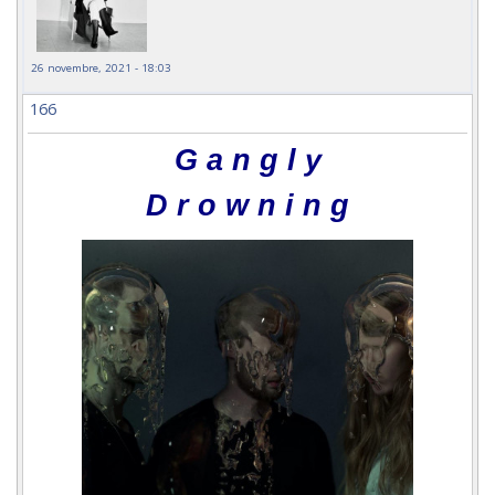
26 novembre, 2021 - 18:03
166
G a n g l y
D r o w n i n g