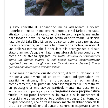
Questo concetto di abbandono mi ha affascinato e volevo
tradurlo in musica in maniera rispettosa, e nel farlo sono stato
attratto non solo dalla canzone, che ritengo una perla, ma anche
dalla location dove Tsunaina ha scelto di performarla, la riserva
naturale del
Lake District
, un paradiso terreste ideale per questa
presa di coscienza, per questa full immerson emotiva, un luogo di
una bellezza intonsa che è speculare alla protagonista e al suo
stato d'ani
mo. L'acqua è infatti la metafora della sua condizione,
come da lei stessa spiegato.
"
Si tratta davvero di visualizzarci
come un fiume: quanto di noi stessi stiamo costantemente
regalando, per nutrire gli altri, sacrificando sogni, desideri, fino a
quando non diventiamo irriconoscibili"
.
La canzone ripercorre questo concetto, il fatto di donarci a ciò
che della vita diviene ad un certo punto indispensabile, tra
sacrifici e rinunce, fino a prosciugarci e ad annullarci
completamente, a tal punto da non assomigliarci più. Nel testo c'è
un passaggio a mio avviso particolarmente interessante ed
evocativo in cui parla proprio di "
negazione della propria natura
fluida
", in cui pone l'accento sullo stallo e sulla mancanza di
diversivi che ad un certo punto ti soffoca e questo è sintomatico
di quel processo, che porta inesorabilmente all'abbandono della
propria individualità, fino al punto di sentirsi irrecuperabili. Senza