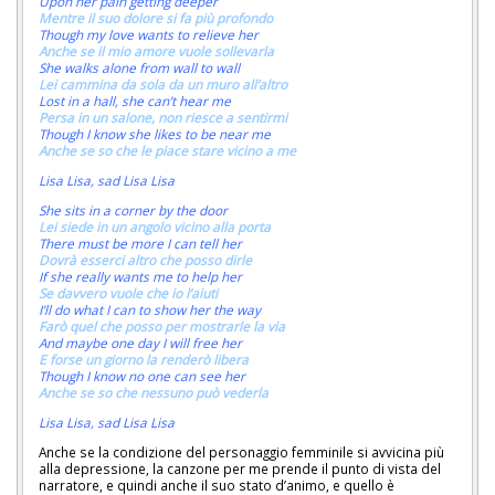
Upon her pain getting deeper
Mentre il suo dolore si fa più profondo
Though my love wants to relieve her
Anche se il mio amore vuole sollevarla
She walks alone from wall to wall
Lei cammina da sola da un muro all’altro
Lost in a hall, she can’t hear me
Persa in un salone, non riesce a sentirmi
Though I know she likes to be near me
Anche se so che le piace stare vicino a me
Lisa Lisa, sad Lisa Lisa
She sits in a corner by the door
Lei siede in un angolo vicino alla porta
There must be more I can tell her
Dovrà esserci altro che posso dirle
If she really wants me to help her
Se davvero vuole che io l’aiuti
I’ll do what I can to show her the way
Farò quel che posso per mostrarle la via
And maybe one day I will free her
E forse un giorno la renderò libera
Though I know no one can see her
Anche se so che nessuno può vederla
Lisa Lisa, sad Lisa Lisa
Anche se la condizione del personaggio femminile si avvicina più
alla depressione, la canzone per me prende il punto di vista del
narratore, e quindi anche il suo stato d’animo, e quello è