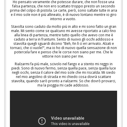
Ho pensato veramente che potesse durare, che non fosse una
falsa partenza, che non ero scattato troppo presto un secondo
prima del colpo di pistola. Le carte, però, sono saltate tutte in aria
e il mio sole non è più allineato, è di nuovo lontano mentre io giro
intorno a vuoto.
Stavolta sono caduto da molto più in alto e mi sono fatto un gran
male. Mi sento come se qualcuno mi avesse riportato a calci fino
alla linea di partenza, mentre tutto quello che avevo con me è
caduto a terra in frantumi. Sento di nuovo gli occhi addosso e
stavolta quegli sguardi dicono "Beh, fin lì ci eri arrivato. Alzati e
tornaci, che ci vuole?", ma io ho di nuovo quella sensazione di non
potercela fare e penso che le corse non siano per me. Che le
vittorie non siano per me.
Rialzarmi fa più male, scivolo nel fango e a stento mi reggo in
piedi. Sono di nuovo fermo, senza quella pace, senza quella luce
negli occhi, senza il calore del mio sole che mi riscalda. Mi siedo
nel mio angolino di strada e mi chiedo cosa dovrà scattare
stavolta, quando sarò pronto a rialzarmi. So che dovrò provarci,
ma la pioggia mi cade addosso.