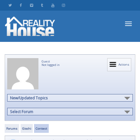
Toggl
Guest
navig
Actions
Not logged in
New/Updated Topics
Select Forum
Forums
Giochi
Contest