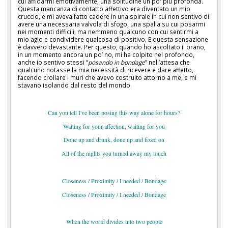
cui affidarmi emotivamente, una solitudine un po' più profonda.
Questa mancanza di contatto affettivo era diventato un mio
cruccio, e mi aveva fatto cadere in una spirale in cui non sentivo di
avere una necessaria valvola di sfogo, una spalla su cui posarmi
nei momenti difficili, ma nemmeno qualcuno con cui sentirmi a
mio agio e condividere qualcosa di positivo. E questa sensazione
è davvero devastante. Per questo, quando ho ascoltato il brano,
in un momento ancora un po’ no, mi ha colpito nel profondo,
anche io sentivo stessi “
posando in bondage
” nell’attesa che
qualcuno notasse la mia necessità di ricevere e dare affetto,
facendo crollare i muri che avevo costruito attorno a me, e mi
stavano isolando dal resto del mondo.
Can you tell I've been posing this way alone for hours?
Waiting for your affection, waiting for you
Done up and drunk, done up and fixed on
All of the nights you turned away my touch
Closeness / Proximity / I needed / Bondage
Closeness / Proximity / I needed / Bondage
When the world divides into two people