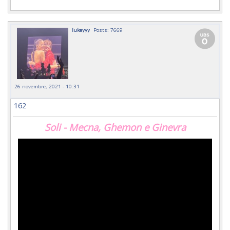
lukeyyy
Posts: 7669
26 novembre, 2021 - 10:31
162
Soli - Mecna, Ghemon e Ginevra