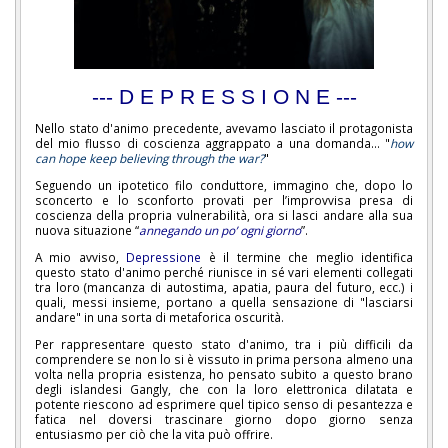
--- D E P R E S S I O N E ---
Nello stato d'animo precedente, avevamo lasciato il protagonista
del mio flusso di coscienza aggrappato a una domanda... "
how
can hope keep believing through the war?
"
Seguendo un ipotetico filo conduttore, immagino che, dopo lo
sconcerto e lo sconforto provati per l’improvvisa presa di
coscienza della propria vulnerabilità, ora si lasci andare alla sua
nuova situazione “
annegando un po’ ogni giorno
”.
A mio avviso,
Depressione
è il termine che meglio identifica
questo stato d'animo perché riunisce in sé vari elementi collegati
tra loro (mancanza di autostima, apatia, paura del futuro, ecc.) i
quali, messi insieme, portano a quella sensazione di "lasciarsi
andare" in una sorta di metaforica oscurità.
Per rappresentare questo stato d'animo, tra i più difficili da
comprendere se non lo si è vissuto in prima persona almeno una
volta nella propria esistenza, ho pensato subito a questo brano
degli islandesi Gangly, che con la loro elettronica dilatata e
potente riescono ad esprimere quel tipico senso di pesantezza e
fatica nel doversi trascinare giorno dopo giorno senza
entusiasmo per ciò che la vita può offrire.