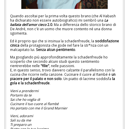
Quando ascoltai per la prima volta questo brano (che Al Habash
ha dichiarato non essere autobiografico) mi sembrò una
La
ballata dell'amor cieco
2.0
. Ma a differenza dello storico brano di
De André, non c'è un uomo che muore contento né una donna
sgomenta.
Ed è proprio qui che si insinua la schadenfreude, la
soddisfazione
cinica
della protagonista che gode nel fare la str*nza con un
malcapitato lui.
Senza alcun pentimento
.
Ma googlando più approfonditamente la schadenfreude ho
scoperto che secondo alcuni studi questo sentimento
rientrerebbe nelle
"filie"
, nelle passioni.
E, in questo senso, trovo davvero calzante il parallelismo con la
cucina che ricorre nella canzone. Cucinare il cuore al flambé è
un
piacere per il palato e non solo
. Un piatto di lacrime soddisfa
la
gola e la schadenfreude
.
Vieni a prendermi
Portami da te
Sai che ho voglia di
Cucinare il tuo cuore al flambé
Ho portato con me il Grand Marnier
Vieni, adorami
Sali su da me
Ti preparo un
Piatto con le tue lacrime