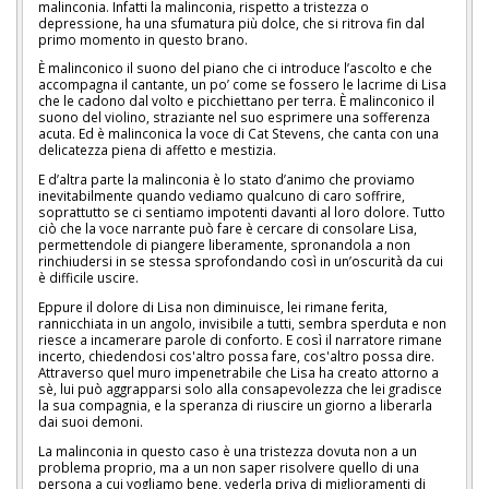
malinconia. Infatti la malinconia, rispetto a tristezza o
depressione, ha una sfumatura più dolce, che si ritrova fin dal
primo momento in questo brano.
È malinconico il suono del piano che ci introduce l’ascolto e che
accompagna il cantante, un po’ come se fossero le lacrime di Lisa
che le cadono dal volto e picchiettano per terra. È malinconico il
suono del violino, straziante nel suo esprimere una sofferenza
acuta. Ed è malinconica la voce di Cat Stevens, che canta con una
delicatezza piena di affetto e mestizia.
E d’altra parte la malinconia è lo stato d’animo che proviamo
inevitabilmente quando vediamo qualcuno di caro soffrire,
soprattutto se ci sentiamo impotenti davanti al loro dolore. Tutto
ciò che la voce narrante può fare è cercare di consolare Lisa,
permettendole di piangere liberamente, spronandola a non
rinchiudersi in se stessa sprofondando così in un’oscurità da cui
è difficile uscire.
Eppure il dolore di Lisa non diminuisce, lei rimane ferita,
rannicchiata in un angolo, invisibile a tutti, sembra sperduta e non
riesce a incamerare parole di conforto. E così il narratore rimane
incerto, chiedendosi cos'altro possa fare, cos'altro possa dire.
Attraverso quel muro impenetrabile che Lisa ha creato attorno a
sè, lui può aggrapparsi solo alla consapevolezza che lei gradisce
la sua compagnia, e la speranza di riuscire un giorno a liberarla
dai suoi demoni.
La malinconia in questo caso è una tristezza dovuta non a un
problema proprio, ma a un non saper risolvere quello di una
persona a cui vogliamo bene, vederla priva di miglioramenti di