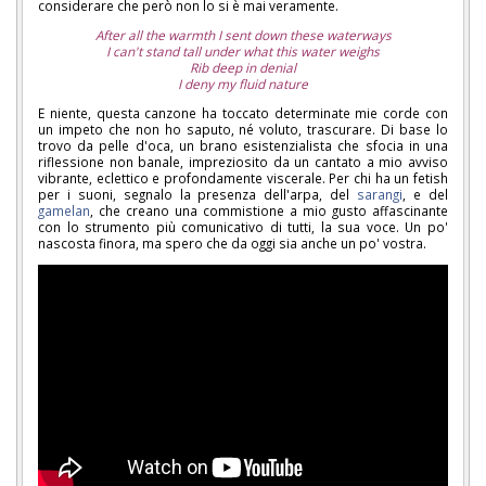
considerare che però non lo si è mai veramente.
After all the warmth I sent down these waterways
I can't stand tall under what this water weighs
Rib deep in denial
I deny my fluid nature
E niente, questa canzone ha toccato determinate mie corde con
un impeto che non ho saputo, né voluto, trascurare. Di base lo
trovo da pelle d'oca, un brano esistenzialista che sfocia in una
riflessione non banale, impreziosito da un cantato a mio avviso
vibrante, eclettico e profondamente viscerale. Per chi ha un fetish
per i suoni, segnalo la presenza dell'arpa, del
sarangi
, e del
gamelan
, che creano una commistione a mio gusto affascinante
con lo strumento più comunicativo di tutti, la sua voce. Un po'
nascosta finora, ma spero che da oggi sia anche un po' vostra.