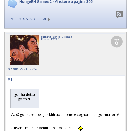
HungeRH Games 2 - Vincitore a pagina 366!
...
…
1
3
4
5
6
7
370
semota
Schio (Vicenza)
Posts: 17224
8 aprile, 2021 - 20:50
81
Igor ha detto
6. igormiti
Ma @Igor sarebbe Igor Miti tipo nome e cognome o I gormiti loro?
Scusami ma mi è venuto troppo un flash