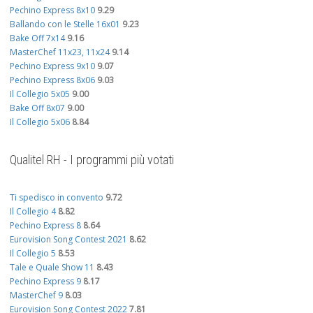
Pechino Express 8x10
9.29
Ballando con le Stelle 16x01
9.23
Bake Off 7x14
9.16
MasterChef 11x23, 11x24
9.14
Pechino Express 9x10
9.07
Pechino Express 8x06
9.03
Il Collegio 5x05
9.00
Bake Off 8x07
9.00
Il Collegio 5x06
8.84
Qualitel RH - I programmi più votati
Ti spedisco in convento
9.72
Il Collegio 4
8.82
Pechino Express 8
8.64
Eurovision Song Contest 2021
8.62
Il Collegio 5
8.53
Tale e Quale Show 11
8.43
Pechino Express 9
8.17
MasterChef 9
8.03
Eurovision Song Contest 2022
7.81