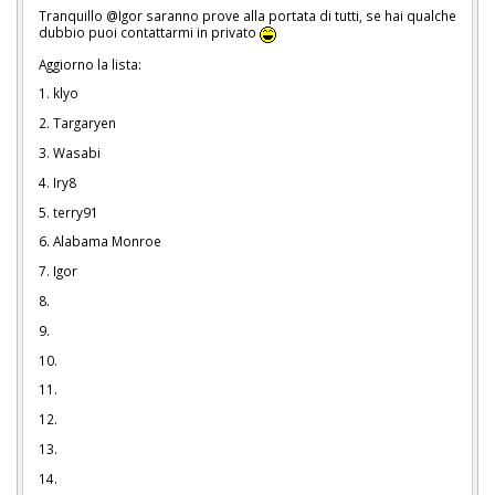
Tranquillo @Igor saranno prove alla portata di tutti, se hai qualche
dubbio puoi contattarmi in privato
Aggiorno la lista:
1. klyo
2. Targaryen
3. Wasabi
4. Iry8
5. terry91
6. Alabama Monroe
7. Igor
8.
9.
10.
11.
12.
13.
14.