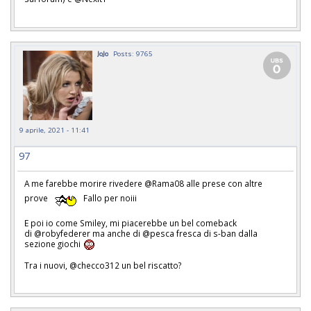
JoJo
Posts: 9765
9 aprile, 2021 - 11:41
97
A me farebbe morire rivedere @Rama08 alle prese con altre
prove
Fallo per noiii
E poi io come Smiley, mi piacerebbe un bel comeback
di @robyfederer ma anche di @pesca fresca di s-ban dalla
sezione giochi
Tra i nuovi, @checco312 un bel riscatto?