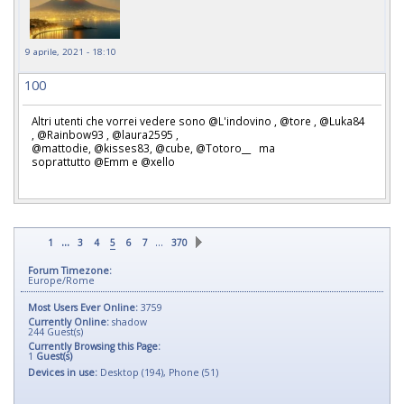
9 aprile, 2021 - 18:10
100
Altri utenti che vorrei vedere sono @L'indovino , @tore , @Luka84
, @Rainbow93 , @laura2595 ,
@mattodie, @kisses83, @cube, @Totoro__ ma
soprattutto @Emm e @xello
...
…
1
3
4
5
6
7
370
Forum Timezone:
Europe/Rome
Most Users Ever Online:
3759
Currently Online:
shadow
244
Guest(s)
Currently Browsing this Page:
1
Guest(s)
Devices in use:
Desktop (194), Phone (51)