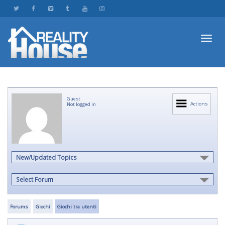
Toggl
Guest
navig
Actions
Not logged in
New/Updated Topics
Select Forum
Forums
Giochi
Giochi tra utenti