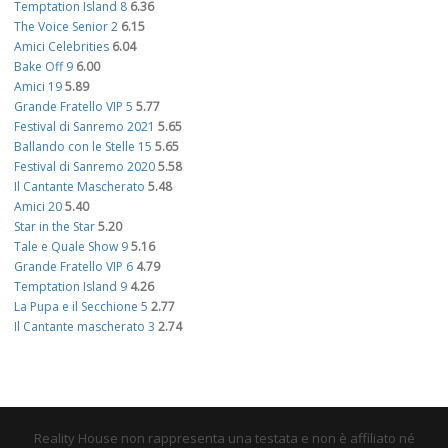
Temptation Island 8
6.36
The Voice Senior 2
6.15
Amici Celebrities
6.04
Bake Off 9
6.00
Amici 19
5.89
Grande Fratello VIP 5
5.77
Festival di Sanremo 2021
5.65
Ballando con le Stelle 15
5.65
Festival di Sanremo 2020
5.58
Il Cantante Mascherato
5.48
Amici 20
5.40
Star in the Star
5.20
Tale e Quale Show 9
5.16
Grande Fratello VIP 6
4.79
Temptation Island 9
4.26
La Pupa e il Secchione 5
2.77
Il Cantante mascherato 3
2.74
Reality House non rappresenta una testata e non è affiliato né