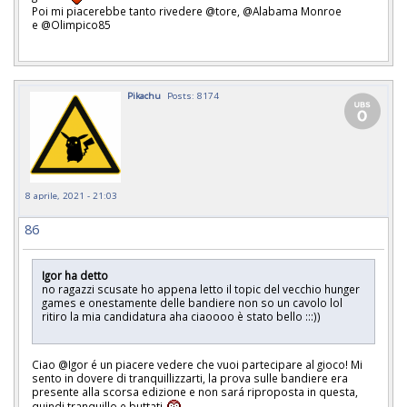
Poi mi piacerebbe tanto rivedere @tore, @Alabama Monroe
e @Olimpico85
Pikachu
Posts: 8174
8 aprile, 2021 - 21:03
86
Igor ha detto
no ragazzi scusate ho appena letto il topic del vecchio hunger
games e onestamente delle bandiere non so un cavolo lol
ritiro la mia candidatura aha ciaoooo è stato bello :::))
Ciao @Igor é un piacere vedere che vuoi partecipare al gioco! Mi
sento in dovere di tranquillizzarti, la prova sulle bandiere era
presente alla scorsa edizione e non sará riproposta in questa,
quindi tranquillo e buttati