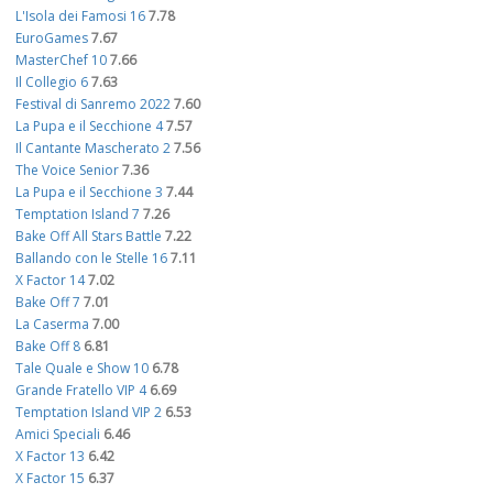
L'Isola dei Famosi 16
7.78
EuroGames
7.67
MasterChef 10
7.66
Il Collegio 6
7.63
Festival di Sanremo 2022
7.60
La Pupa e il Secchione 4
7.57
Il Cantante Mascherato 2
7.56
The Voice Senior
7.36
La Pupa e il Secchione 3
7.44
Temptation Island 7
7.26
Bake Off All Stars Battle
7.22
Ballando con le Stelle 16
7.11
X Factor 14
7.02
Bake Off 7
7.01
La Caserma
7.00
Bake Off 8
6.81
Tale Quale e Show 10
6.78
Grande Fratello VIP 4
6.69
Temptation Island VIP 2
6.53
Amici Speciali
6.46
X Factor 13
6.42
X Factor 15
6.37