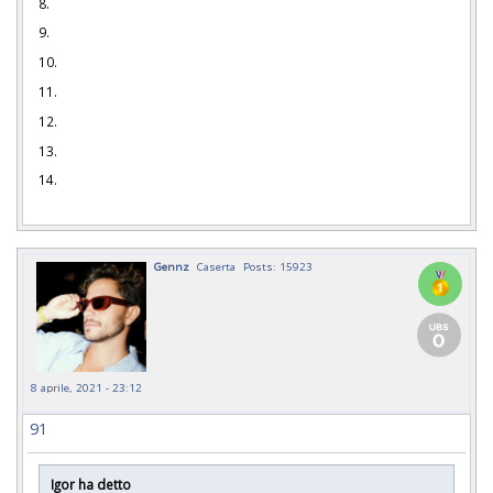
8.
9.
10.
11.
12.
13.
14.
Gennz
Caserta
Posts: 15923
8 aprile, 2021 - 23:12
91
Igor ha detto