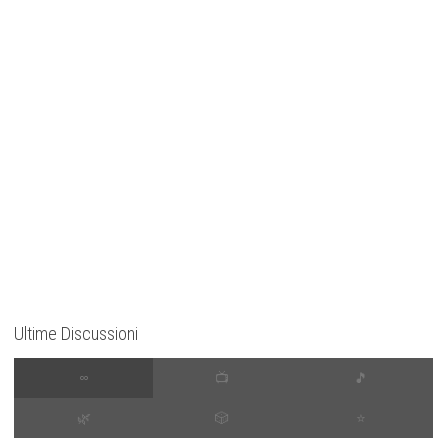
Ultime Discussioni
∞
📺
🎵
🌿
🎲
⭐️