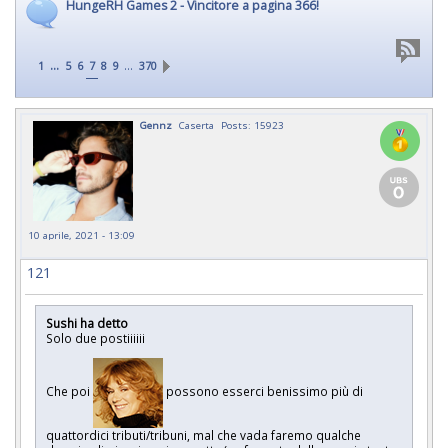
HungeRH Games 2 - Vincitore a pagina 366!
...
…
1
5
6
7
8
9
370
Gennz
Caserta
Posts: 15923
10 aprile, 2021 - 13:09
121
Sushi ha detto
Solo due postiiiiii
Che poi
possono esserci benissimo più di
quattordici tributi/tribuni, mal che vada faremo qualche