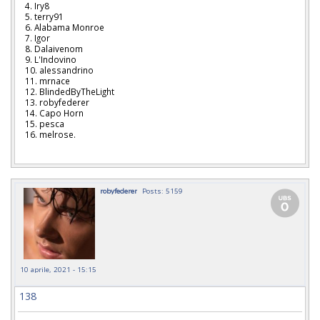
4. Iry8
5. terry91
6. Alabama Monroe
7. Igor
8. Dalaivenom
9. L'Indovino
10. alessandrino
11. mrnace
12. BlindedByTheLight
13. robyfederer
14. Capo Horn
15. pesca
16. melrose.
robyfederer
Posts: 5159
10 aprile, 2021 - 15:15
138