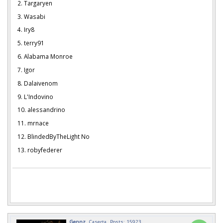
2. Targaryen
3. Wasabi
4. Iry8
5. terry91
6. Alabama Monroe
7. Igor
8. Dalaivenom
9. L'Indovino
10. alessandrino
11. mrnace
12. BlindedByTheLight No
13. robyfederer
Gennz
Caserta
Posts: 15923