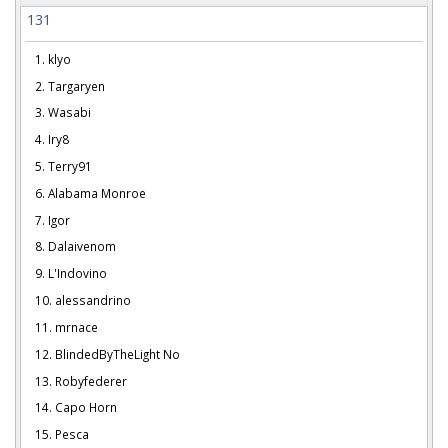
131
1. klyo
2. Targaryen
3. Wasabi
4. Iry8
5. Terry91
6. Alabama Monroe
7. Igor
8. Dalaivenom
9. L'Indovino
10. alessandrino
11. mrnace
12. BlindedByTheLight No
13. Robyfederer
14. Capo Horn
15. Pesca