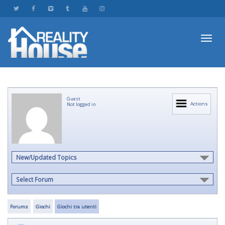
Toggl
Guest
navig
Actions
Not logged in
New/Updated Topics
Select Forum
Forums
Giochi
Giochi tra utenti