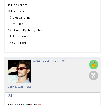
8. Dalaivenom
9. L'Indovino
10. alessandrino
11. mrnace
12. BlindedByTheLight No
13. Robyfederer
14 Capo Horn
Gennz
Caserta
Posts: 15923
10 aprile, 2021 - 13:25
125
Bravo Capo