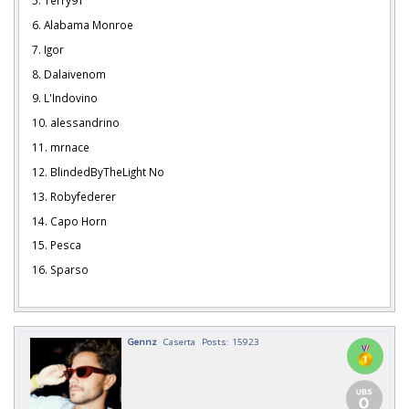
5. Terry91
6. Alabama Monroe
7. Igor
8. Dalaivenom
9. L'Indovino
10. alessandrino
11. mrnace
12. BlindedByTheLight No
13. Robyfederer
14. Capo Horn
15. Pesca
16. Sparso
Gennz
Caserta
Posts: 15923