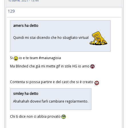
10 aprile, 2021 - 13:44
129
amers ha detto
Quindi mi stai dicendo che ho sbagliato virtual
Si
io e te team #maiunagioia
Ma Blinded che già mi mette gif in stile HG io amo
Contenta si possa partire e del cast che si è creato
smiley ha detto
Ahahahah dovevi farli cambiare regolarmento.
Chi ti dice non ci abbia provato