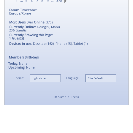
...
…
1
5
6
7
8
9
370
Forum Timezone:
Europe/Rome
Most Users Ever Online:
3759
Currently Online:
Going19
,
Manu
206
Guest(s)
Currently Browsing this Page:
1
Guest(s)
Devices in use:
Desktop (162), Phone (45), Tablet (1)
Members Birthdays
Today:
None
Upcoming:
None
Theme:
Language:
©
Simple:Press