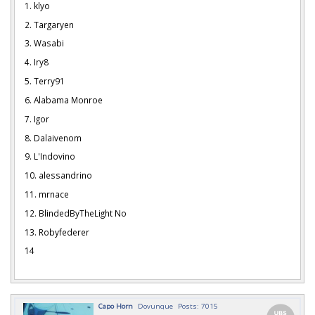
1. klyo
2. Targaryen
3. Wasabi
4. Iry8
5. Terry91
6. Alabama Monroe
7. Igor
8. Dalaivenom
9. L'Indovino
10. alessandrino
11. mrnace
12. BlindedByTheLight No
13. Robyfederer
14
Capo Horn
Dovunque
Posts: 7015