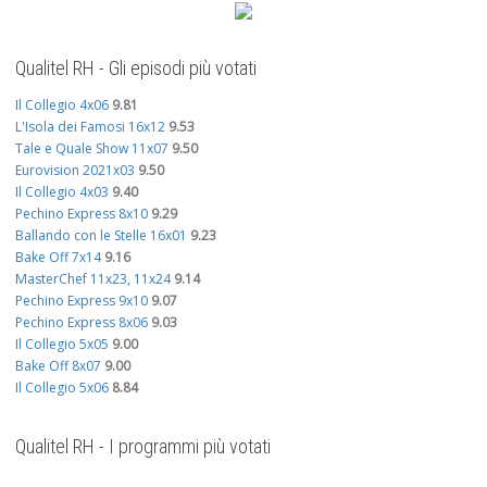
Qualitel RH - Gli episodi più votati
Il Collegio 4x06
9.81
L'Isola dei Famosi 16x12
9.53
Tale e Quale Show 11x07
9.50
Eurovision 2021x03
9.50
Il Collegio 4x03
9.40
Pechino Express 8x10
9.29
Ballando con le Stelle 16x01
9.23
Bake Off 7x14
9.16
MasterChef 11x23, 11x24
9.14
Pechino Express 9x10
9.07
Pechino Express 8x06
9.03
Il Collegio 5x05
9.00
Bake Off 8x07
9.00
Il Collegio 5x06
8.84
Qualitel RH - I programmi più votati