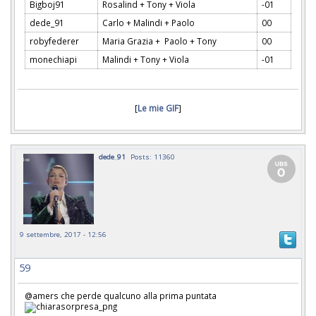
Bigboj91
Rosalind + Tony + Viola
-01
dede_91
Carlo + Malindi + Paolo
00
robyfederer
Maria Grazia + Paolo + Tony
00
monechiapi
Malindi + Tony + Viola
-01
[
Le mie GIF
]
dede_91
Posts: 11360
9 settembre, 2017 - 12:56
59
@amers che perde qualcuno alla prima puntata