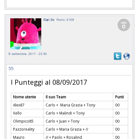
Gigi_Gx
Posts: 6109
8 settembre, 2017 - 23:30
55
I Punteggi al 08/09/2017
Nome utente
Il suo Team
Punti
Alex87
Carlo + Maria Grazia + Tony
00
Xello
Carlo + Malindi + Tony
00
Olimpico85
Carlo + Juan + Tony
00
Pazzoreality
Carlo + Maria Grazia + //
00
Mauro
// + Paolo + Rosalind
00