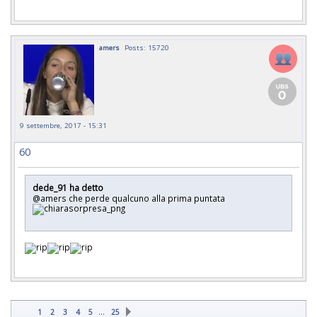
amers
Posts: 15720
9 settembre, 2017 - 15:31
60
dede_91 ha detto
@amers che perde qualcuno alla prima puntata
…
1
2
3
4
5
25