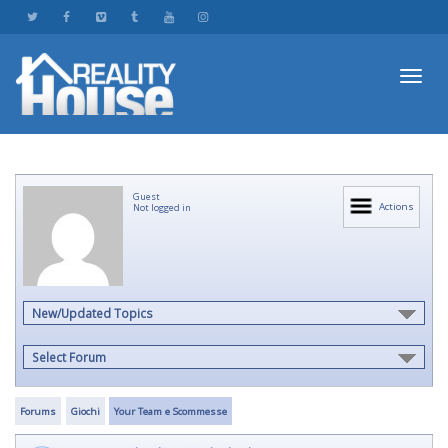
Toggl
Guest
navig
Actions
Not logged in
New/Updated Topics
Select Forum
Forums
Giochi
Your Team e Scommesse