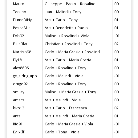
Mauro
Giuseppe + Paolo + Rosalind
00
Teolino
Juan + Malindi + Tony
00
FiumeDiNy
Aris + Carlo + Tony
01
Pesca81it
Aris + Benedetta + Paolo
01
Fob92
Malindi + Rosalind + Viola
-01
BlueBlau
Christian + Rosalind + Tony
02
Narciso98
Carlo + Maria Grazia + Rosalind
00
Fly18
Aris + Carlo + Maria Grazia
01
alex8806
Carlo + Rosalind + Tony
00
ge_aldrig_upp
Carlo + Malindi + Viola
-01
drugo92
Carlo + Rosalind + Tony
00
smiley
Malindi + Maria Grazia + Tony
00
amers
Aris + Malindi + Viola
00
kiko13
Aris + Carlo + Francesca
02
antal
Aris + Malindi + Maria Grazia
01
Rio91
Carlo + Maria Grazia + Viola
-01
EvilxElf
Carlo + Tony + Viola
-01