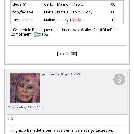
dede_91
Carlo + Malindi + Paolo
00
robyfederer
Maria Grazia + Paolo + Tony
00
monechiapi
Malindi + Tony +
Viola
-01
Il Grembiule Blu di questa settimana va a @kiko13 e @BlueBlau!
Complimenti!
[
Le mie GIF
]
pazzoreality
Posts: 24095
9 settembre, 2017 - 10:23
56
Ringrazio Benedetta per la sua clemenza e scelgo Giuseppe.