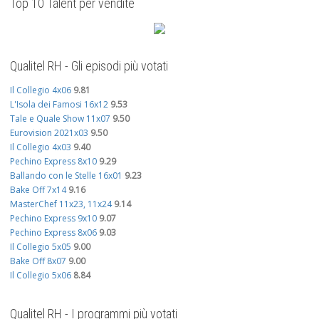
Top 10 Talent per vendite
Qualitel RH - Gli episodi più votati
Il Collegio 4x06
9.81
L'Isola dei Famosi 16x12
9.53
Tale e Quale Show 11x07
9.50
Eurovision 2021x03
9.50
Il Collegio 4x03
9.40
Pechino Express 8x10
9.29
Ballando con le Stelle 16x01
9.23
Bake Off 7x14
9.16
MasterChef 11x23, 11x24
9.14
Pechino Express 9x10
9.07
Pechino Express 8x06
9.03
Il Collegio 5x05
9.00
Bake Off 8x07
9.00
Il Collegio 5x06
8.84
Qualitel RH - I programmi più votati