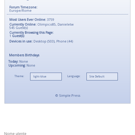
Forum Timezone:
Europe/Rome
Most Users Ever Online:
3759
Currently Online:
Olimpico85
,
Danieletw
545
Guest(s)
Currently Browsing this Page:
1
Guest(s)
Devices in use:
Desktop (503), Phone (44)
Members Birthdays
Today:
None
Upcoming:
None
Theme:
Language:
©
Simple:Press
Nome utente