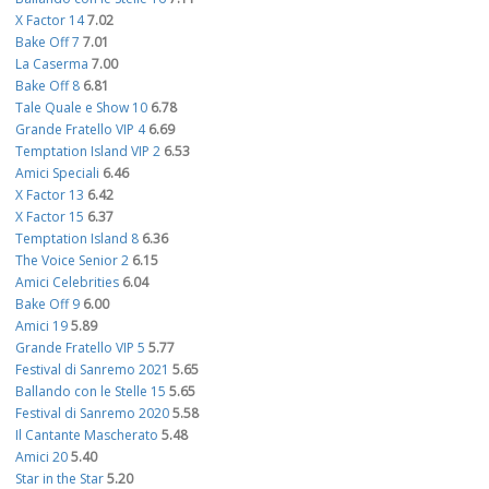
X Factor 14
7.02
Bake Off 7
7.01
La Caserma
7.00
Bake Off 8
6.81
Tale Quale e Show 10
6.78
Grande Fratello VIP 4
6.69
Temptation Island VIP 2
6.53
Amici Speciali
6.46
X Factor 13
6.42
X Factor 15
6.37
Temptation Island 8
6.36
The Voice Senior 2
6.15
Amici Celebrities
6.04
Bake Off 9
6.00
Amici 19
5.89
Grande Fratello VIP 5
5.77
Festival di Sanremo 2021
5.65
Ballando con le Stelle 15
5.65
Festival di Sanremo 2020
5.58
Il Cantante Mascherato
5.48
Amici 20
5.40
Star in the Star
5.20