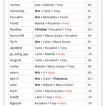
Teolino
Juan + Malindi + Tony
00
FiumeDiNy
Aris
+ Carlo + Tony
01
Pesca81it
Aris
+ Benedetta + Paolo
01
Fob92
Malindi + Rosalind +
Viola
-01
BlueBlau
Christian
+ Rosalind + Tony
02 ?
Narciso98
Carlo + Maria Grazia + Rosalind
00
Fly18
Aris
+ Carlo + Maria Grazia
01
alex8806
Carlo + Rosalind + Tony
00
ge_aldrig_upp
Carlo + Malindi +
Viola
-01
drugo92
Carlo + Rosalind + Tony
00
smiley
Malindi + Maria Grazia + Tony
00
amers
Aris
+ // +
Viola
00
kiko13
Aris
+ Carlo +
Francesca
02 ?
antal
Aris
+ Malindi + Maria Grazia
01
Rio91
Carlo + Maria Grazia +
Viola
-01
EvilxElf
Carlo + Tony +
Viola
-01
Bigboj91
Rosalind + Tony +
Viola
-01