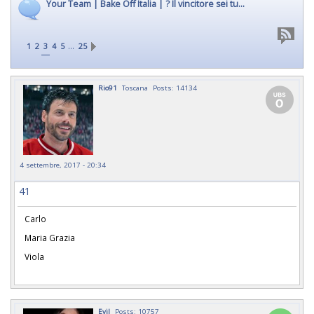
Your Team | Bake Off Italia | ? Il vincitore sei tu...
…
1
2
3
4
5
25
Rio91
Toscana
Posts: 14134
4 settembre, 2017 - 20:34
41
Carlo
Maria Grazia
Viola
Evil
Posts: 10757