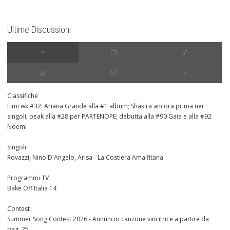
Ultime Discussioni
∞
📺
🎵
🌿
🎲
⭐️
Classifiche
Fimi wk #32: Ariana Grande alla #1 album; Shakira ancora prima nei
singoli; peak alla #28 per PARTENOPE; debutta alla #90 Gaia e alla #92
Noemi
Singoli
Rovazzi, Nino D'Angelo, Arisa - La Costiera Amalfitana
Programmi TV
Bake Off Italia 14
Contest
Summer Song Contest 2026 - Annuncio canzone vincitrice a partire da
pag. 25