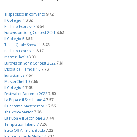
Ti spedisco in convento
9.72
Il Collegio 4
8.82
Pechino Express 8
8.64
Eurovision Song Contest 2021
8.62
Il Collegio 5
8.53
Tale e Quale Show 11
8.43
Pechino Express 9
8.17
MasterChef 9
8.03
Eurovision Song Contest 2022
7.81
L'Isola dei Famosi 16
7.78
EuroGames
7.67
MasterChef 10
7.66
Il Collegio 6
7.63
Festival di Sanremo 2022
7.60
La Pupa e il Secchione 4
7.57
Il Cantante Mascherato 2
7.56
The Voice Senior
7.36
La Pupa e il Secchione 3
7.44
Temptation Island 7
7.26
Bake Off All Stars Battle
7.22
Ballando con le Stelle 16
7.11